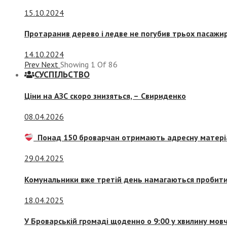
15.10.2024
Протаранив дерево і ледве не погубив трьох пасажир
14.10.2024
Prev
Next
Showing
1
Of
86
СУСПIЛЬСТВО
Ціни на АЗС скоро знизяться, –
Свириденко
08.04.2026
Понад 150 броварчан отримають адресну матері
29.04.2025
Комунальники вже третій день намагаються пробити 
18.04.2025
У Броварській громаді щоденно о 9:00 у хвилину мо