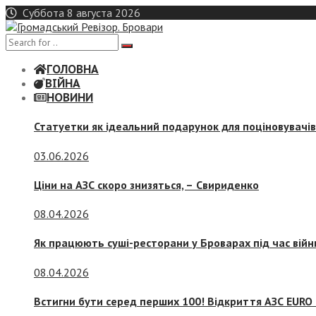
Skip
Суббота 8 августа 2026
to
content
ГОЛОВНА
ВІЙНА
НОВИНИ
Статуетки як ідеальний подарунок для поціновувачі
03.06.2026
Ціни на АЗС скоро знизяться, –
Свириденко
08.04.2026
Як працюють суші-ресторани у Броварах під час війн
08.04.2026
Встигни бути серед перших 100! Відкриття АЗС EURO