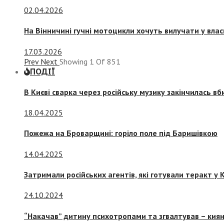
02.04.2026
На Вінничині гучні мотоцикли хочуть вилучати у вла
17.03.2026
Prev
Next
Showing
1
Of
851
ПОДІЇ
В Києві сварка через російську музику закінчилась в
18.04.2025
Пожежа на Броварщині: горіло поле під Баришівкою
14.04.2025
Затримали російських агентів, які готували теракт у К
24.10.2024
“Накачав” дитину психотропами та згвалтував – киян