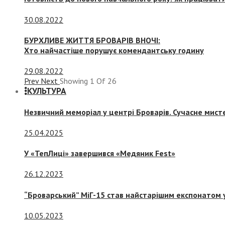
30.08.2022
БУРХЛИВЕ ЖИТТЯ БРОВАРІВ ВНОЧІ:
Хто найчастіше порушує комендантську годину
29.08.2022
Prev
Next
Showing
1
Of
26
КУЛЬТУРА
Незвичний меморіал у центрі Броварів. Сучасне мис
25.04.2025
У «ТепЛиці» завершився «Медяник Fest»
26.12.2023
“Броварський” МіГ-15 став найстарішим експонатом у
10.05.2023