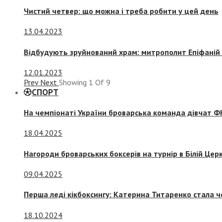
Чистий четвер: що можна і треба робити у цей день
13.04.2023
Відбудують зруйнований храм: митрополит Епіфаній 
12.01.2023
Prev
Next
Showing
1
Of
9
СПОРТ
На чемпіонаті України броварська команда дівчат ФК
18.04.2025
Нагороди броварських боксерів на турнір в Білій Церк
09.04.2025
Перша леді кікбоксингу: Катерина Титаренко стала ч
18.10.2024