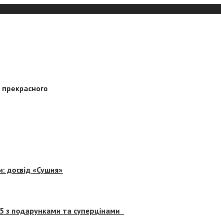
в прекрасного
и: досвід «Сушия»
 5 з подарунками та суперцінами