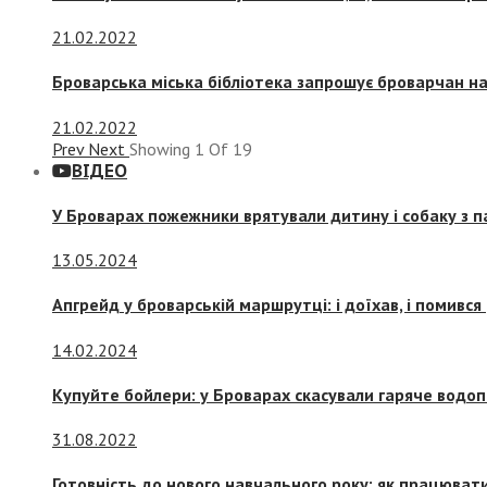
21.02.2022
Броварська міська бібліотека запрошує броварчан 
21.02.2022
Prev
Next
Showing
1
Of
19
ВІДЕО
У Броварах пожежники врятували дитину і собаку з 
13.05.2024
Апгрейд у броварській маршрутці: і доїхав, і помився
14.02.2024
Купуйте бойлери: у Броварах скасували гаряче водоп
31.08.2022
Готовність до нового навчального року: як працювати