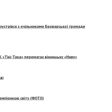
зустрівся з очільниками Броварської громади
 «Тікі-Така» перемагає вінницьку «Ниву»
ві
емпіонкою світу (ФОТО)