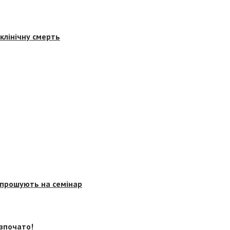
клінічну смерть
запрошують на семінар
озпочато!