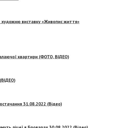
на художню виставку «Живопис життя»
палаючої квартири (ФОТО, ВІДЕО)
 (ВІДЕО)
остачання 31.08.2022 (Відео)
муть ліцеї в Броварах 30.08.2022 (Відео)