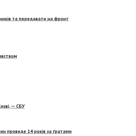
сників та передавати на фронт
бивством
иєві, — СБУ
ин проведе 14 років за ґратами