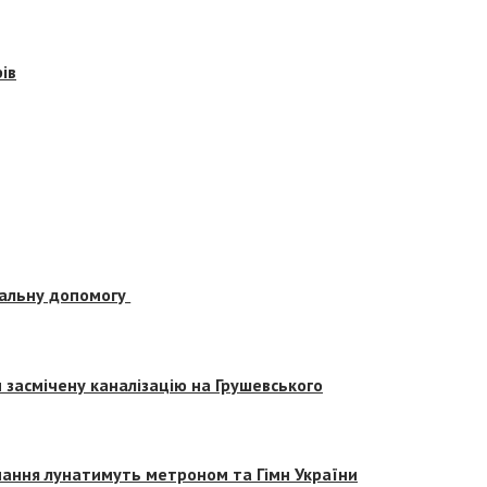
ів
альну допомогу
засмічену каналізацію на Грушевського
вчання лунатимуть метроном та Гімн України