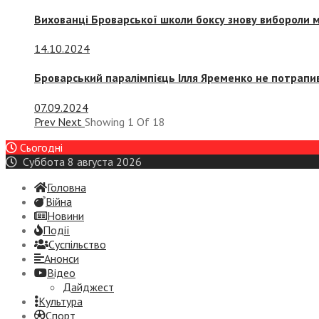
Вихованці Броварської школи боксу знову вибороли 
14.10.2024
Броварський паралімпієць Ілля Яременко не потрапив
07.09.2024
Prev
Next
Showing
1
Of
18
Сьогодні
Суббота 8 августа 2026
Головна
Війна
Новини
Події
Суспiльство
Анонси
Відео
Дайджест
Культура
Спорт