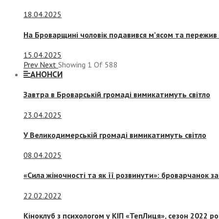
18.04.2025
На Броварщині чоловік подавився м’ясом та пережив 
15.04.2025
Prev
Next
Showing
1
Of
588
АНОНСИ
Завтра в Броварській громаді вимикатимуть світло
23.04.2025
У Великодимерській громаді вимикатимуть світло
08.04.2025
«Сила жіночності та як її розвинути»: броварчанок 
22.02.2022
Кіноклуб з психологом у КІП «ТепЛиця», сезон 2022 р