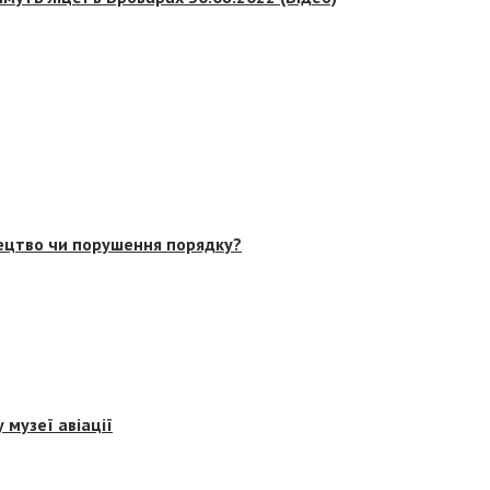
тецтво чи порушення порядку?
 музеї авіації