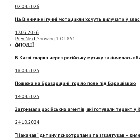
02.04.2026
На Вінничині гучні мотоцикли хочуть вилучати у вла
17.03.2026
Prev
Next
Showing
1
Of
851
ПОДІЇ
В Києві сварка через російську музику закінчилась в
18.04.2025
Пожежа на Броварщині: горіло поле під Баришівкою
14.04.2025
Затримали російських агентів, які готували теракт у К
24.10.2024
“Накачав” дитину психотропами та згвалтував – киян