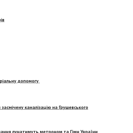
ів
еріальну допомогу
засмічену каналізацію на Грушевського
вчання лунатимуть метроном та Гімн України