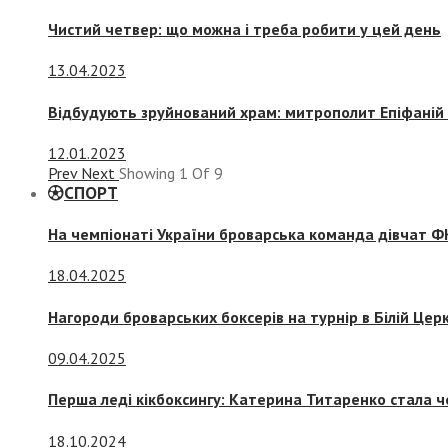
Чистий четвер: що можна і треба робити у цей день
13.04.2023
Відбудують зруйнований храм: митрополит Епіфаній 
12.01.2023
Prev
Next
Showing
1
Of
9
СПОРТ
На чемпіонаті України броварська команда дівчат ФК
18.04.2025
Нагороди броварських боксерів на турнір в Білій Церк
09.04.2025
Перша леді кікбоксингу: Катерина Титаренко стала ч
18.10.2024