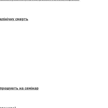
клінічну смерть
запрошують на семінар
озпочато!