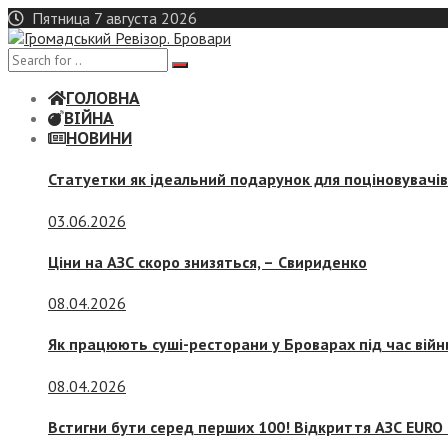
Skip
Пятница 7 августа 2026
to
content
ГОЛОВНА
ВІЙНА
НОВИНИ
Статуетки як ідеальний подарунок для поціновувачі
03.06.2026
Ціни на АЗС скоро знизяться, –
Свириденко
08.04.2026
Як працюють суші-ресторани у Броварах під час війн
08.04.2026
Встигни бути серед перших 100! Відкриття АЗС EURO