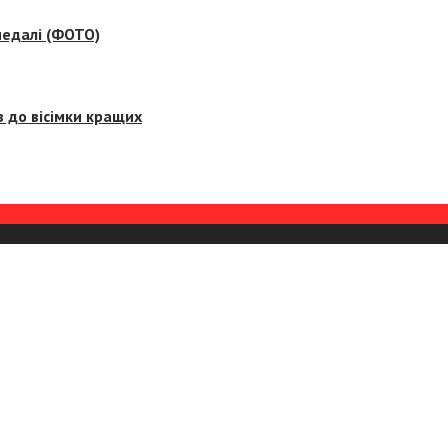
медалі (ФОТО)
 до вісімки кращих