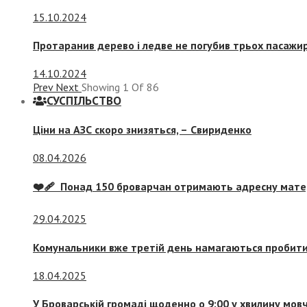
15.10.2024
Протаранив дерево і ледве не погубив трьох пасажир
14.10.2024
Prev
Next
Showing
1
Of
86
СУСПIЛЬСТВО
Ціни на АЗС скоро знизяться, –
Свириденко
08.04.2026
❤️‍🩹 Понад 150 броварчан отримають адресну мат
29.04.2025
Комунальники вже третій день намагаються пробити 
18.04.2025
У Броварській громаді щоденно о 9:00 у хвилину мо