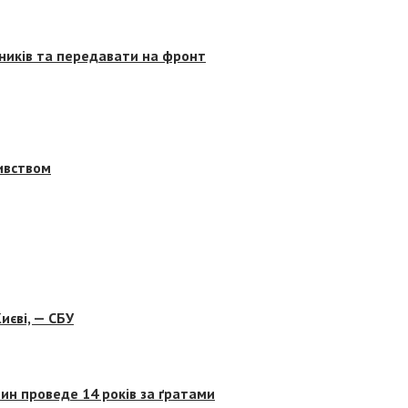
сників та передавати на фронт
бивством
иєві, — СБУ
ин проведе 14 років за ґратами