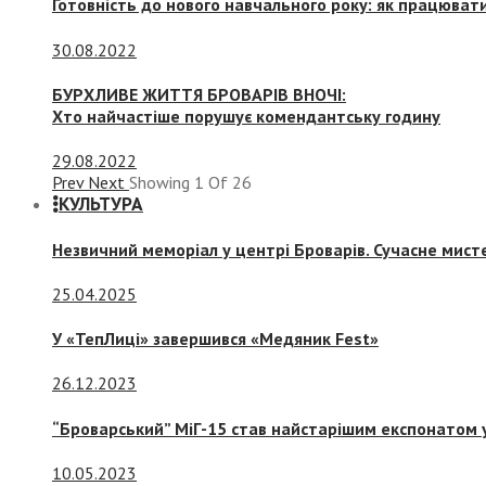
Готовність до нового навчального року: як працювати
30.08.2022
БУРХЛИВЕ ЖИТТЯ БРОВАРІВ ВНОЧІ:
Хто найчастіше порушує комендантську годину
29.08.2022
Prev
Next
Showing
1
Of
26
КУЛЬТУРА
Незвичний меморіал у центрі Броварів. Сучасне мис
25.04.2025
У «ТепЛиці» завершився «Медяник Fest»
26.12.2023
“Броварський” МіГ-15 став найстарішим експонатом у
10.05.2023