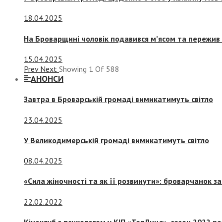
18.04.2025
На Броварщині чоловік подавився м’ясом та пережив 
15.04.2025
Prev
Next
Showing
1
Of
588
АНОНСИ
Завтра в Броварській громаді вимикатимуть світло
23.04.2025
У Великодимерській громаді вимикатимуть світло
08.04.2025
«Сила жіночності та як її розвинути»: броварчанок 
22.02.2022
Кіноклуб з психологом у КІП «ТепЛиця», сезон 2022 р