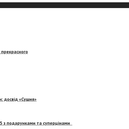
в прекрасного
и: досвід «Сушия»
 5 з подарунками та суперцінами