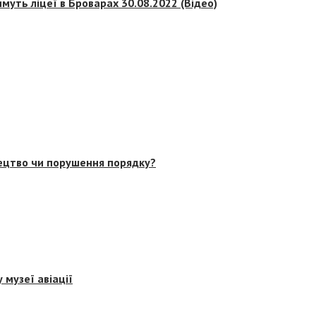
муть ліцеї в Броварах 30.08.2022 (Відео)
тецтво чи порушення порядку?
 музеї авіації