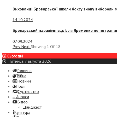
Вихованці Броварської школи боксу знову вибороли 
14.10.2024
Броварський паралімпієць Ілля Яременко не потрапив
07.09.2024
Prev
Next
Showing
1
Of
18
Сьогодні
Пятница 7 августа 2026
Головна
Війна
Новини
Події
Суспiльство
Анонси
Відео
Дайджест
Культура