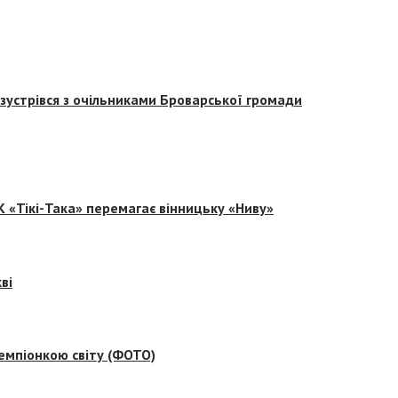
зустрівся з очільниками Броварської громади
 «Тікі-Така» перемагає вінницьку «Ниву»
ві
емпіонкою світу (ФОТО)