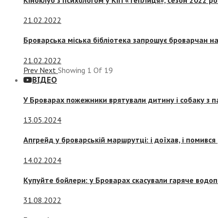
21.02.2022
Броварська міська бібліотека запрошує броварчан 
21.02.2022
Prev
Next
Showing
1
Of
19
ВІДЕО
У Броварах пожежники врятували дитину і собаку з 
13.05.2024
Апгрейд у броварській маршрутці: і доїхав, і помився
14.02.2024
Купуйте бойлери: у Броварах скасували гаряче водоп
31.08.2022