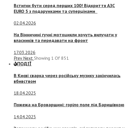
Встигни бути серед перших 100! Відкриття АЗС
EURO 5 з подарунками та суперцінами
02.04.2026
На Вінничині гучні мотоцикли хочуть вилучати у
власників та передавати на фронт
17.03.2026
Prev
Next
Showing
1
Of
851
ПОДІЇ
В Києві сварка через російську музику закінчилась
вбивством
18.04.2025
Пожежа на Броварщині: горіло поле під Баришівкою
14.04.2025