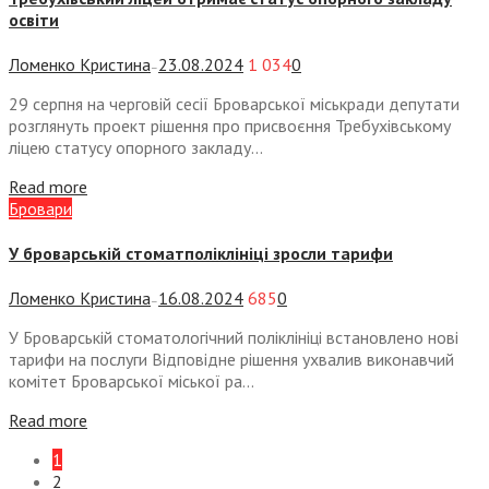
освіти
Ломенко Кристина
23.08.2024
1 034
0
—
29 серпня на черговій сесії Броварської міськради депутати
розглянуть проект рішення про присвоєння Требухівському
ліцею статусу опорного закладу...
Read more
Бровари
У броварській стоматполіклініці зросли тарифи
Ломенко Кристина
16.08.2024
685
0
—
У Броварській стоматологічний поліклініці встановлено нові
тарифи на послуги Відповідне рішення ухвалив виконавчий
комітет Броварської міської ра...
Read more
1
2