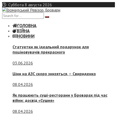
Skip
Суббота 8 августа 2026
to
content
ГОЛОВНА
ВІЙНА
НОВИНИ
Статуетки як ідеальний подарунок для
поціновувачів прекрасного
03.06.2026
Ціни на АЗС скоро знизяться, –
Свириденко
08.04.2026
Як працюють суші-ресторани у Броварах під час
війни: досвід «Сушия»
08.04.2026