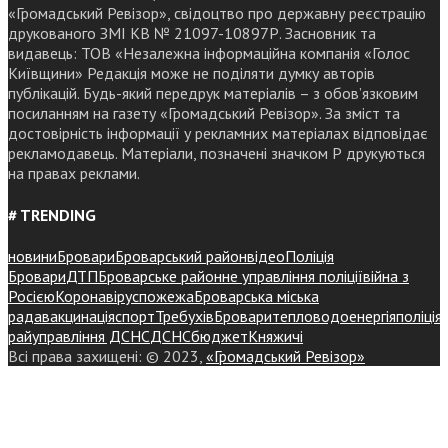
«Громадський Ревізор», свідоцтво про державну реєстрацію
друкованого ЗМІ КВ № 21097-10897Р. Засновник та
видавець: ТОВ «Незалежна інформаційна компанія «Голос
Київщини» Редакція може не поділяти думку авторів
публікацій. Будь-який передрук матеріалів – з обов’язковим
посиланням на газету «Громадський Ревізор». За зміст та
достовірність інформації у рекламних матеріалах відповідає
рекламодавець. Матеріали, позначені значком Р друкуються
на правах реклами.
# TRENDING
новини
Бровари
Броварський район
відео
Поліція
Бровари
ДТП
Броварське районне управління поліції
війна з
Росією
Коронавірус
пожежа
Броварська міська
рада
вакцинація
спорт
Требухів
Броваритепловодоенергія
поліція
райуправління ДСНС
ДСНС
бюджет
Княжичі
Всі права захищені: © 2023,
«Громадський Ревізор»