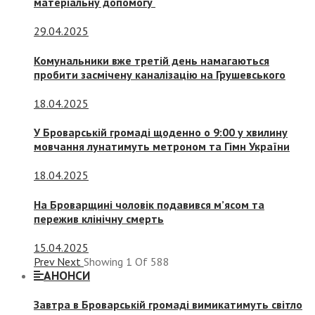
матеріальну допомогу
29.04.2025
Комунальники вже третій день намагаються
пробити засмічену каналізацію на Грушевського
18.04.2025
У Броварській громаді щоденно о 9:00 у хвилину
мовчання лунатимуть метроном та Гімн України
18.04.2025
На Броварщині чоловік подавився м’ясом та
пережив клінічну смерть
15.04.2025
Prev
Next
Showing
1
Of
588
АНОНСИ
Завтра в Броварській громаді вимикатимуть світло