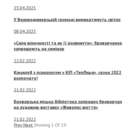
23.04.2025
У Великодимерській громаді вимикатимуть світло
08.04.2025
«Сила жіночності та як її розвинути»: броварчанок
запрошують на семінар
22.02.2022
Кіноклуб з психологом у КІП «ТепЛиця», сезон 2022
розпочато!
21.02.2022
Броварська міська бібліотека запрошує броварчан
на художню виставку «Живопис життя»
21.02.2022
Prev
Next
Showing
1
Of
19