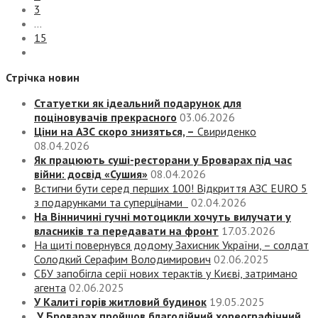
3
…
15
Стрічка новин
Статуетки як ідеальний подарунок для
поціновувачів прекрасного
03.06.2026
Ціни на АЗС скоро знизяться, –
Свириденко
08.04.2026
Як працюють суші-ресторани у Броварах під час
війни: досвід «Сушия»
08.04.2026
Встигни бути серед перших 100! Відкриття АЗС EURO 5
з подарунками та суперцінами
02.04.2026
На Вінничині гучні мотоцикли хочуть вилучати у
власників та передавати на фронт
17.03.2026
На щиті повернувся додому Захисник України, – солдат
Солодкий Серафим Володимирович
02.06.2025
СБУ запобігла серії нових терактів у Києві, затримано
агента
02.06.2025
У Калиті горів житловий будинок
19.05.2025
У Броварах пройшов благодійний хореографічний