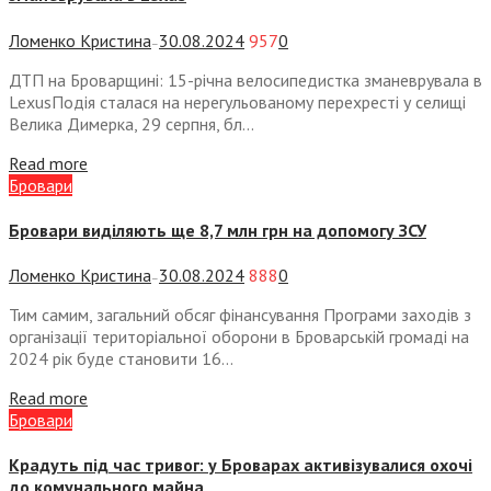
Ломенко Кристина
30.08.2024
957
0
—
ДТП на Броварщині: 15-річна велосипедистка зманеврувала в
LexusПодія сталася на нерегульованому перехресті у селищі
Велика Димерка, 29 серпня, бл...
Read more
Бровари
Бровари виділяють ще 8,7 млн грн на допомогу ЗСУ
Ломенко Кристина
30.08.2024
888
0
—
Тим самим, загальний обсяг фінансування Програми заходів з
організації територіальної оборони в Броварській громаді на
2024 рік буде становити 16...
Read more
Бровари
Крадуть під час тривог: у Броварах активізувалися охочі
до комунального майна