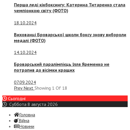
Перша леді кікбоксингу: Катерина Титаренко стала
чемпіонкою світу (ФОТО)
18.10.2024
Вихованці Броварської школи боксу знову вибороли
медалі (ФОТО)
14.10.2024
Броварський паралімпієць Ілля Яременко не
потрапив до вісімки кращих
07.09.2024
Prev
Next
Showing
1
Of
18
Сьогодні
Суббота 8 августа 2026
Головна
Війна
Новини