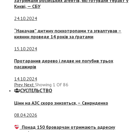
Затримали російських агентів, які готували теракт у
Києві, — СБУ
24.10.2024
“Накачав” дитину психотропами та згвалтував –
киянин проведе 14 років за ґратами
15.10.2024
Протаранив дерево і ледве не погубив трьох
пасажирів
14.10.2024
Prev
Next
Showing
1
Of
86
СУСПIЛЬСТВО
Ціни на АЗС скоро знизяться, –
Свириденко
08.04.2026
Понад 150 броварчан отримають адресну