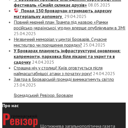
фестиваль «Смайл скликає друзів»
08.05.2025
Понад 150 броварчан отримають адресну
матеріальну допомогу
29.04.2025
Повний мирний план Трампа під назвою «‎Рамки
російсько-української угоди» вперше опублікували в ЗМІ
25.04.2025
Незвичний меморіал у центрі Броварів. Сучасне
мистецтво чи порушення порядку?
25.04.2025
У Броварах планують інфраструктурні оновлення:
капремонти, парковка біля лікарні та укриття в
садочку
24.04.2025
Страшна ніч у столиці! Київ оговтується після
наймасштабнішої атаки з початку року!
24.04.2025
Завтра в Броварській громаді вимикатимуть світло
23.04.2025
Громадський Ревізор. Бровари
Про нас
Щотижнева загальнополітична газета