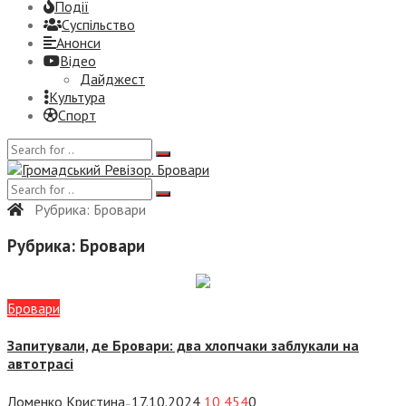
Події
Суспiльство
Анонси
Відео
Дайджест
Культура
Спорт
Рубрика:
Бровари
Рубрика:
Бровари
Бровари
Запитували, де Бровари: два хлопчаки заблукали на
автотрасі
Ломенко Кристина
17.10.2024
10 454
0
—