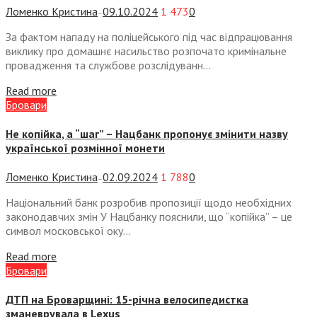
Ломенко Кристина
09.10.2024
1 473
0
—
За фактом нападу на поліцейського під час відпрацювання
виклику про домашнє насильство розпочато кримінальне
провадження та службове розслідуванн...
Read more
Бровари
Не копійка, а “шаг” – Нацбанк пропонує змінити назву
української розмінної монети
Ломенко Кристина
02.09.2024
1 788
0
—
Національний банк розробив пропозиції щодо необхідних
законодавчих змін У Нацбанку пояснили, що “копійка” – це
символ московської оку...
Read more
Бровари
ДТП на Броварщині: 15-річна велосипедистка
зманеврувала в Lexus