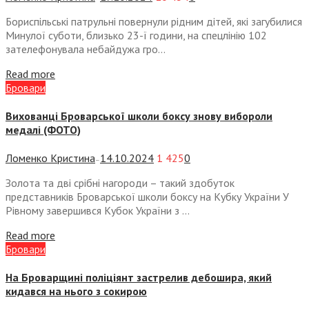
Бориспільські патрульні повернули рідним дітей, які загубилися
Минулої суботи, близько 23-ї години, на спецлінію 102
зателефонувала небайдужа гро...
Read more
Бровари
Вихованці Броварської школи боксу знову вибороли
медалі (ФОТО)
Ломенко Кристина
14.10.2024
1 425
0
—
Золота та дві срібні нагороди – такий здобуток
представників Броварської школи боксу на Кубку України У
Рівному завершився Кубок України з ...
Read more
Бровари
На Броварщині поліціянт застрелив дебошира, який
кидався на нього з сокирою