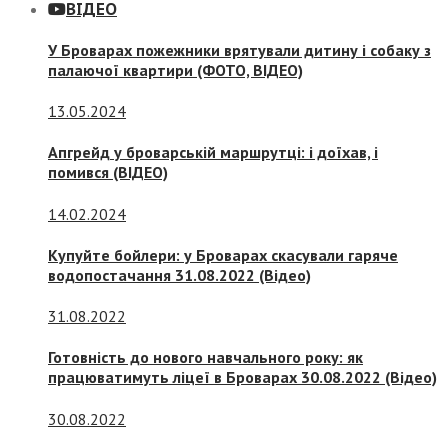
ВІДЕО
У Броварах пожежники врятували дитину і собаку з
палаючої квартири (ФОТО, ВІДЕО)
13.05.2024
Апгрейд у броварській маршрутці: і доїхав, і
помився (ВІДЕО)
14.02.2024
Купуйте бойлери: у Броварах скасували гаряче
водопостачання 31.08.2022 (Відео)
31.08.2022
Готовність до нового навчального року: як
працюватимуть ліцеї в Броварах 30.08.2022 (Відео)
30.08.2022