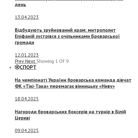
день
13.04.2023
Відбудують зруйнований храм: митрополит
Епіфаній зустрівся з очільниками Броварської
громади
12.01.2023
Prev
Next
Showing
1
Of
9
СПОРТ
На чемпіонаті України броварська команда дівчат
ФК «Тікі-Така» перемагає вінницьку «Ниву»
18.04.2025
Нагороди броварських боксерів на турнір в Білій
Церкві
09.04.2025