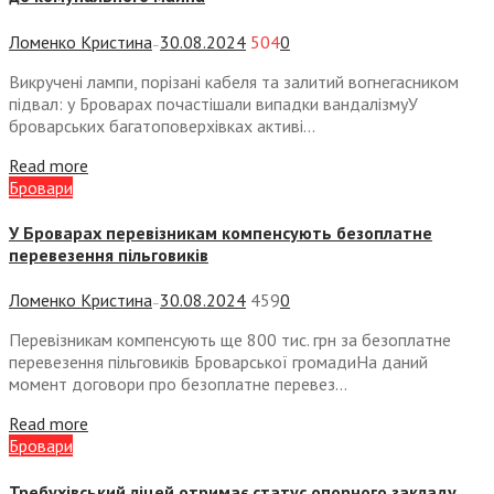
Ломенко Кристина
30.08.2024
504
0
—
Викручені лампи, порізані кабеля та залитий вогнегасником
підвал: у Броварах почастішали випадки вандалізмуУ
броварських багатоповерхівках активі...
Read more
Бровари
У Броварах перевізникам компенсують безоплатне
перевезення пільговиків
Ломенко Кристина
30.08.2024
459
0
—
Перевізникам компенсують ще 800 тис. грн за безоплатне
перевезення пільговиків Броварської громадиНа даний
момент договори про безоплатне перевез...
Read more
Бровари
Требухівський ліцей отримає статус опорного закладу