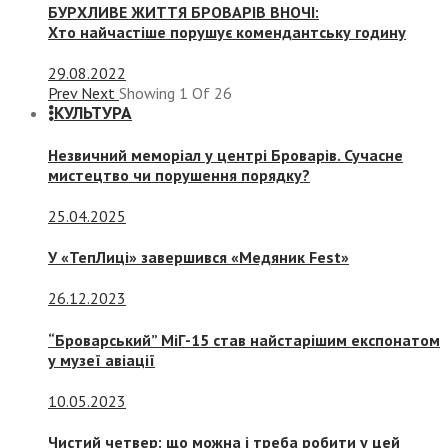
БУРХЛИВЕ ЖИТТЯ БРОВАРІВ ВНОЧІ:
Хто найчастіше порушує комендантську годину
29.08.2022
Prev
Next
Showing
1
Of
26
КУЛЬТУРА
Незвичний меморіал у центрі Броварів. Сучасне
мистецтво чи порушення порядку?
25.04.2025
У «ТепЛиці» завершився «Медяник Fest»
26.12.2023
“Броварський” МіГ-15 став найстарішим експонатом
у музеї авіації
10.05.2023
Чистий четвер: що можна і треба робити у цей