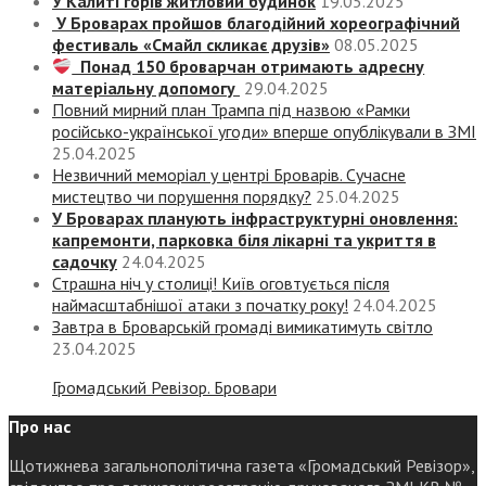
У Калиті горів житловий будинок
19.05.2025
У Броварах пройшов благодійний хореографічний
фестиваль «Смайл скликає друзів»
08.05.2025
Понад 150 броварчан отримають адресну
матеріальну допомогу
29.04.2025
Повний мирний план Трампа під назвою «‎Рамки
російсько-української угоди» вперше опублікували в ЗМІ
25.04.2025
Незвичний меморіал у центрі Броварів. Сучасне
мистецтво чи порушення порядку?
25.04.2025
У Броварах планують інфраструктурні оновлення:
капремонти, парковка біля лікарні та укриття в
садочку
24.04.2025
Страшна ніч у столиці! Київ оговтується після
наймасштабнішої атаки з початку року!
24.04.2025
Завтра в Броварській громаді вимикатимуть світло
23.04.2025
Громадський Ревізор. Бровари
Про нас
Щотижнева загальнополітична газета «Громадський Ревізор»,