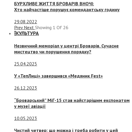
БУРХЛИВЕ ЖИТТЯ БРОВАРІВ ВНОЧІ:
Хто найчастіше порушує комендантську годину
29.08.2022
Prev
Next
Showing
1
Of
26
КУЛЬТУРА
Незвичний меморіал у центрі Броварів. Сучасне
мистецтво чи порушення порядку?
25.04.2025
У «ТепЛиці» завершився «Медяник Fest»
26.12.2023
“Броварський” МіГ-15 став найстарішим експонатом
у музеї авіації
10.05.2023
Чистий четвер: що можна і треба робити у цей