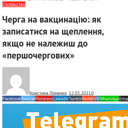
Суспiльство
Черга на вакцинацію: як
записатися на щеплення,
якщо не належиш до
«першочергових»
Кристина Ломенко
12.05.2021
0
—
Facebook
Twitter
Pinterest
LinkedIn
Tumblr
Reddit
VK
WhatsApp
Emai