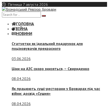
Skip
Пятница 7 августа 2026
to
content
ГОЛОВНА
ВІЙНА
НОВИНИ
Статуетки як ідеальний подарунок для
поціновувачів прекрасного
03.06.2026
Ціни на АЗС скоро знизяться, –
Свириденко
08.04.2026
Як працюють суші-ресторани у Броварах під час
війни: досвід «Сушия»
08.04.2026