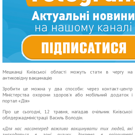
Мешканці Київської області можуть стати в чергу на
антиковідну вакцинацію
Зробити це можна у два способи: через контакт-центр
Міністерства охорони здоров’я або мобільний додаток і
портал «Дія»
Про це сьогодні, 12 травня, нагадав очільник Київської
облдержадміністрації Василь Володін.
«Для нас насамперед важливо вакцинувати тих людей, які
знаходяться в зоні ризику. Зокрема в пріоритеті