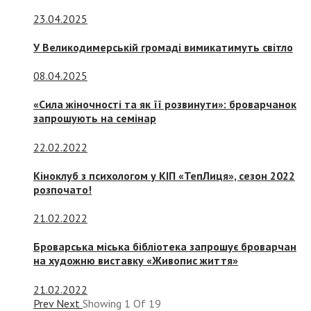
23.04.2025
У Великодимерській громаді вимикатимуть світло
08.04.2025
«Сила жіночності та як її розвинути»: броварчанок
запрошують на семінар
22.02.2022
Кіноклуб з психологом у КІП «ТепЛиця», сезон 2022
розпочато!
21.02.2022
Броварська міська бібліотека запрошує броварчан
на художню виставку «Живопис життя»
21.02.2022
Prev
Next
Showing
1
Of
19