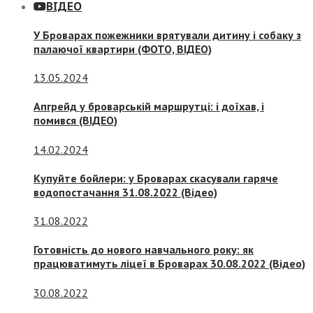
ВІДЕО
У Броварах пожежники врятували дитину і собаку з
палаючої квартири (ФОТО, ВІДЕО)
13.05.2024
Апгрейд у броварській маршрутці: і доїхав, і
помився (ВІДЕО)
14.02.2024
Купуйте бойлери: у Броварах скасували гаряче
водопостачання 31.08.2022 (Відео)
31.08.2022
Готовність до нового навчального року: як
працюватимуть ліцеї в Броварах 30.08.2022 (Відео)
30.08.2022