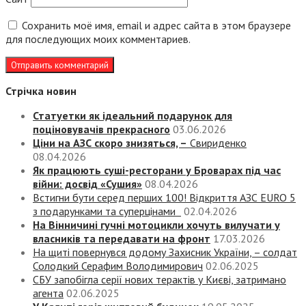
Сохранить моё имя, email и адрес сайта в этом браузере
для последующих моих комментариев.
Стрічка новин
Статуетки як ідеальний подарунок для
поціновувачів прекрасного
03.06.2026
Ціни на АЗС скоро знизяться, –
Свириденко
08.04.2026
Як працюють суші-ресторани у Броварах під час
війни: досвід «Сушия»
08.04.2026
Встигни бути серед перших 100! Відкриття АЗС EURO 5
з подарунками та суперцінами
02.04.2026
На Вінничині гучні мотоцикли хочуть вилучати у
власників та передавати на фронт
17.03.2026
На щиті повернувся додому Захисник України, – солдат
Солодкий Серафим Володимирович
02.06.2025
СБУ запобігла серії нових терактів у Києві, затримано
агента
02.06.2025