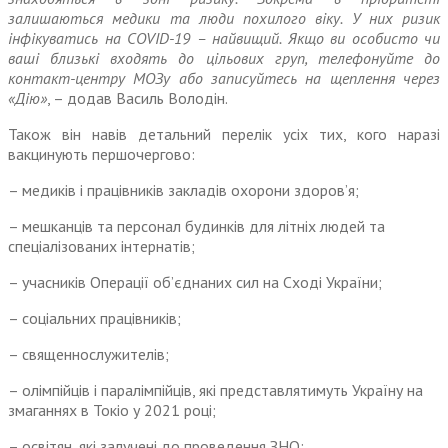
залишаються медики та люди похилого віку. У них ризик
інфікуватись на COVID-19 – найвищий. Якщо ви особисто чи
ваші близькі входять до цільових груп, телефонуйте до
контакт-центру МОЗу або записуйтесь на щеплення через
«Дію»
, – додав Василь Володін.
Також він навів детальний перелік усіх тих, кого наразі
вакцинують першочергово:
– медиків і працівників закладів охорони здоров’я;
– мешканців та персонал будинків для літніх людей та
спеціалізованих інтернатів;
– учасників Операції об’єднаних сил на Сході України;
– соціальних працівників;
– священнослужителів;
– олімпійців і паралімпійців, які представлятимуть Україну на
змаганнях в Токіо у 2021 році;
– освітян, які залучені до проведення ЗНО;