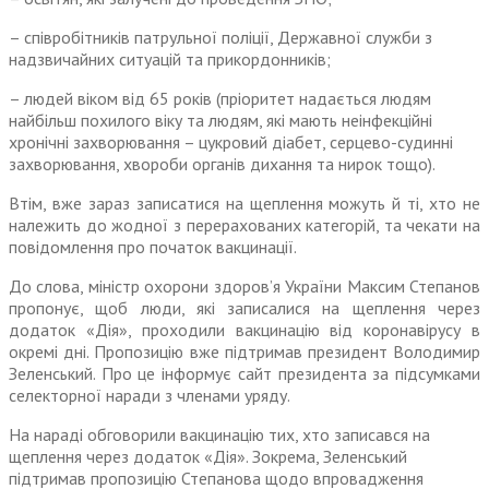
– співробітників патрульної поліції, Державної служби з
надзвичайних ситуацій та прикордонників;
– людей віком від 65 років (пріоритет надається людям
найбільш похилого віку та людям, які мають неінфекційні
хронічні захворювання – цукровий діабет, серцево-судинні
захворювання, хвороби органів дихання та нирок тощо).
Втім, вже зараз записатися на щеплення можуть й ті, хто не
належить до жодної з перерахованих категорій, та чекати на
повідомлення про початок вакцинації.
До слова, міністр охорони здоров’я України Максим Степанов
пропонує, щоб люди, які записалися на щеплення через
додаток «Дія», проходили вакцинацію від коронавірусу в
окремі дні. Пропозицію вже підтримав президент Володимир
Зеленський. Про це інформує сайт президента за підсумками
селекторної наради з членами уряду.
На нараді обговорили вакцинацію тих, хто записався на
щеплення через додаток «Дія». Зокрема, Зеленський
підтримав пропозицію Степанова щодо впровадження