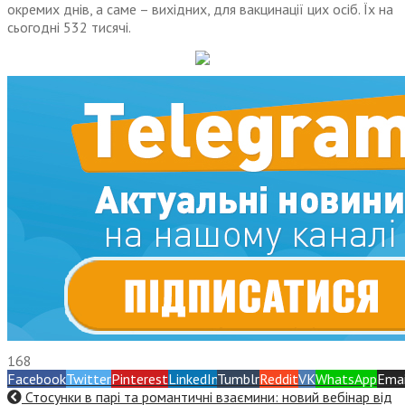
окремих днів, а саме – вихідних, для вакцинації цих осіб. Їх на
сьогодні 532 тисячі.
168
Facebook
Twitter
Pinterest
LinkedIn
Tumblr
Reddit
VK
WhatsApp
Emai
Стосунки в парі та романтичні взаємини: новий вебінар від