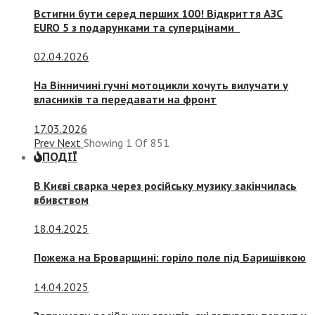
Встигни бути серед перших 100! Відкриття АЗС
EURO 5 з подарунками та суперцінами
02.04.2026
На Вінничині гучні мотоцикли хочуть вилучати у
власників та передавати на фронт
17.03.2026
Prev
Next
Showing
1
Of
851
ПОДІЇ
В Києві сварка через російську музику закінчилась
вбивством
18.04.2025
Пожежа на Броварщині: горіло поле під Баришівкою
14.04.2025