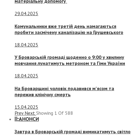
матеріальну допомогу
29.04.2025
Комунальники вже третій день намагаються
пробити засмічену каналізацію на Грушевського
18.04.2025
У Броварській громаді щоденно о 9:00 у хвилину
мовчання лунатимуть метроном та Гімн України
18.04.2025
На Броварщині чоловік подавився м’ясом та
пережив клінічну смерть
15.04.2025
Prev
Next
Showing
1
Of
588
АНОНСИ
Завтра в Броварській громаді вимикатимуть світло