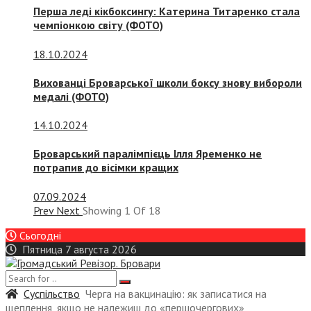
Перша леді кікбоксингу: Катерина Титаренко стала
чемпіонкою світу (ФОТО)
18.10.2024
Вихованці Броварської школи боксу знову вибороли
медалі (ФОТО)
14.10.2024
Броварський паралімпієць Ілля Яременко не
потрапив до вісімки кращих
07.09.2024
Prev
Next
Showing
1
Of
18
Сьогодні
Пятница 7 августа 2026
Суспiльство
Черга на вакцинацію: як записатися на
щеплення, якщо не належиш до «першочергових»