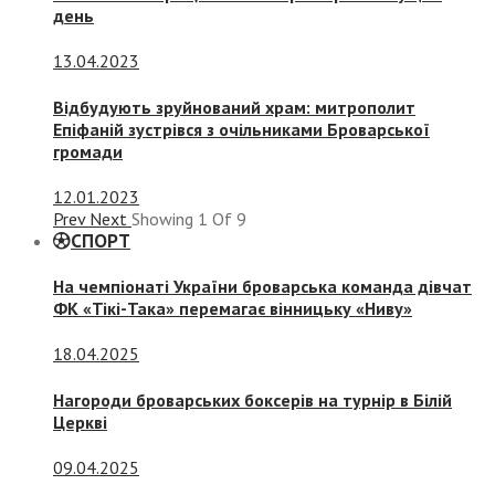
день
13.04.2023
Відбудують зруйнований храм: митрополит
Епіфаній зустрівся з очільниками Броварської
громади
12.01.2023
Prev
Next
Showing
1
Of
9
СПОРТ
На чемпіонаті України броварська команда дівчат
ФК «Тікі-Така» перемагає вінницьку «Ниву»
18.04.2025
Нагороди броварських боксерів на турнір в Білій
Церкві
09.04.2025