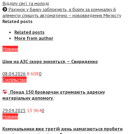
Відділу сім’ї та молоді
Рахунок у банку заблокують, а борги за комуналку й
аліменти спишуть автоматично – нововведення Мін’юсту
Related posts
Related posts
More from author
Новини
Ціни на АЗС скоро знизяться, –
Свириденко
08.04.2026
8 608
0
Суспiльство
Понад 150 броварчан отримають адресну
матеріальну допомогу
29.04.2025
13 964
0
Новини
Комунальники вже третій день намагаються пробити