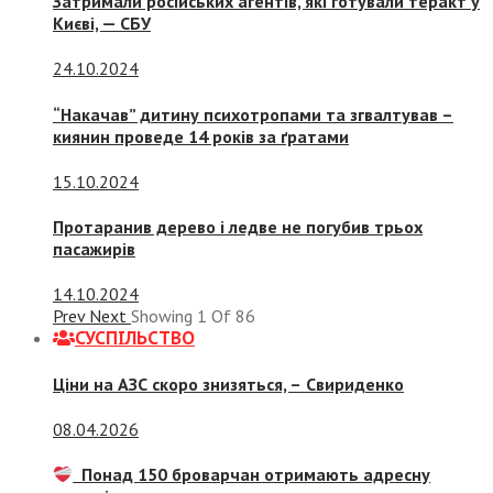
Затримали російських агентів, які готували теракт у
Києві, — СБУ
24.10.2024
“Накачав” дитину психотропами та згвалтував –
киянин проведе 14 років за ґратами
15.10.2024
Протаранив дерево і ледве не погубив трьох
пасажирів
14.10.2024
Prev
Next
Showing
1
Of
86
СУСПIЛЬСТВО
Ціни на АЗС скоро знизяться, –
Свириденко
08.04.2026
Понад 150 броварчан отримають адресну