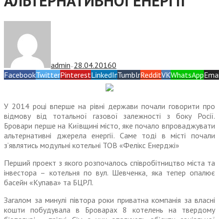
АЛЬТЕРНАТИВНОЇ ЕНЕРГІЇ
admin
28.04.2016
0
—
Facebook
Twitter
Pinterest
LinkedIn
Tumblr
Reddit
VK
WhatsApp
Emai
У 2014 році вперше на рівні держави почали говорити про
відмову від тотальної газової залежності з боку Росії.
Бровари перше на Київщині місто, яке почало впроваджувати
альтернативні джерела енергії. Саме тоді в місті почали
з’являтись модульні котельні ТОВ «Фелікс Енерджі»
Перший проект з якого роз­почалось співробітництво міста та
інвестора – котельня по вул. Шевченка, яка тепер опалює
басейн «Купава» та БЦРЛ.
Загалом за минулі півтора роки приватна компанія за власні
кошти побудувала в Броварах 8 котелень на твердому