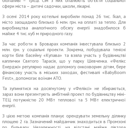
біопаливі – трісці. Сім з них опалюють об’єкти соціальної
сфери міста – дитячі садочки, школи, лікарні.
З осені 2014 року котельні виро­били понад 26 тис. Гкал, а
місто заощадило близько 6 млн. грн. на оплаті за тепло. Для
виробництва аналогічного обсягу енергії зна­добилося б
майже 4 тис. куб м природного газу.
За час роботи в Броварах ком­панія інвестувала близько 2
млн. грн. у соціальні проекти. Зокрема, побудувала тенісні
корти біля басейну «Купава» та взяла участь у будівництві
каплички Святого Тарасія, що у парку Шевченка. «Фелікс
Енерджі» регулярно надає допомогу онкохворим дітям, бере
фінансову участь в міських заходах, фестивалі «BabyBoom
Fest», допомогає воїнам АТО.
Та зупинятися на досягнутому у «Феліксі» не збираються,
зараз вони презентують амбітний проект по будівництву мiнi-
ТЕЦ потужністю 20 МВт теплової та 5 МВт електричної
енергії.
З цією метою компанія планує орендувати земельну ділянку
площею 2 га. Зазначений май­данчик знаходиться в Промзоні
по бульвару Незалежностi, на вiдстанi майже пiвтора