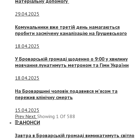
матеріальну допомогу
29.04.2025
Комунальники вже третій день намагаються
пробити засмічену каналізацію на Грушевського
18.04.2025
У Броварській громаді щоденно о 9:00 у хвилину
мовчання лунатимуть метроном та Гімн України
18.04.2025
На Броварщині чоловік подавився м’ясом та
пережив клінічну смерть
15.04.2025
Prev
Next
Showing
1
Of
588
АНОНСИ
Завтра в Броварській громаді вимикатимуть світло