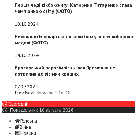
Перша леді кікбоксингу: Катерина Титаренко стала
чемпіонкою світу (ФОТО)
18.10.2024
Вихованці Броварської школи боксу знову вибороли
медалі (ФОТО)
14.10.2024
Броварський паралімпієць Ілля Яременко не
потрапив до вісімки кращих
07.09.2024
Prev
Next
Showing
1
Of
18
Сьогодні
Понедельник 10 августа 2026
Головна
Війна
Новини