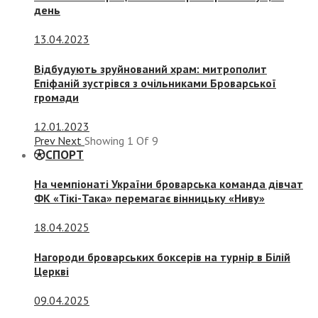
день
13.04.2023
Відбудують зруйнований храм: митрополит
Епіфаній зустрівся з очільниками Броварської
громади
12.01.2023
Prev
Next
Showing
1
Of
9
СПОРТ
На чемпіонаті України броварська команда дівчат
ФК «Тікі-Така» перемагає вінницьку «Ниву»
18.04.2025
Нагороди броварських боксерів на турнір в Білій
Церкві
09.04.2025