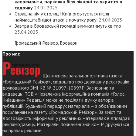
капремонти, парковка біля лікарні та укриття в
садочку
24.04.2025
Страшна ніч у столиці! Київ оговтується після
наймасштабнішої атаки з початку року!
24.04.2025
Завтра в Броварській громаді вимикатимуть світло
23.04.2025
Громадський Ревізор. Бровари
Про нас
Щотижнева загальнополітична газета
«Громадський Ревізор», свідоцтво про державну реєстрацію
друкованого ЗМІ КВ № 21097-10897Р. Засновник та
видавець: ТОВ «Незалежна інформаційна компанія «Голос
Київщини» Редакція може не поділяти думку авторів
публікацій. Будь-який передрук матеріалів – з обов’язковим
посиланням на газету «Громадський Ревізор». За зміст та
достовірність інформації у рекламних матеріалах відповідає
рекламодавець. Матеріали, позначені значком Р друкуються
на правах реклами.