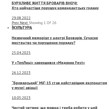
БУРХЛИВЕ ЖИТТЯ БРОВАРІВ ВНОЧІ:
Хто найчастіше порушує комендантську годину
29.08.2022
Prev
Next
Showing
1
Of
26
КУЛЬТУРА
Незвичний меморіал у центрі Броварів. Сучасне
мистецтво чи порушення порядку?
25.04.2025
У «ТепЛиці» завершився «Медяник Fest»
26.12.2023
“Броварський” МіГ-15 став найстарішим експонатом
у музеї авіації
10.05.2023
Чистий четвер: що можна і треба робити у цей