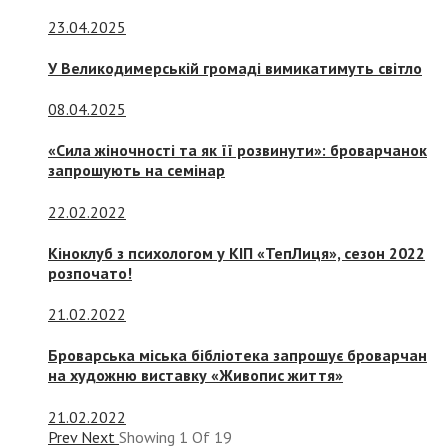
23.04.2025
У Великодимерській громаді вимикатимуть світло
08.04.2025
«Сила жіночності та як її розвинути»: броварчанок
запрошують на семінар
22.02.2022
Кіноклуб з психологом у КІП «ТепЛиця», сезон 2022
розпочато!
21.02.2022
Броварська міська бібліотека запрошує броварчан
на художню виставку «Живопис життя»
21.02.2022
Prev
Next
Showing
1
Of
19