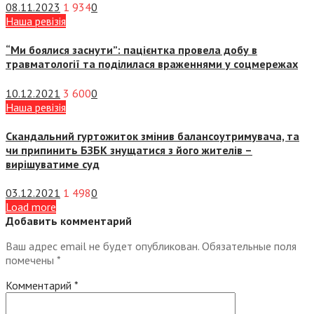
08.11.2023
1 934
0
Наша ревізія
“Ми боялися заснути”: пацієнтка провела добу в
травматології та поділилася враженнями у соцмережах
10.12.2021
3 600
0
Наша ревізія
Скандальний гуртожиток змінив балансоутримувача, та
чи припинить БЗБК знущатися з його жителів –
вирішуватиме суд
03.12.2021
1 498
0
Load more
Добавить комментарий
Ваш адрес email не будет опубликован.
Обязательные поля
помечены
*
Комментарий
*