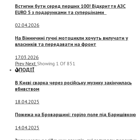
Встигни бути серед перших 100! Відкриття АЗС
EURO 5 з подарунками та суперцінами
02.04.2026
На Вінничині гучні мотоцикли хочуть вилучати у
власників та передавати на фронт
17.03.2026
Prev
Next
Showing
1
Of
851
ПОДІЇ
В Києві сварка через російську музику закінчилась
вбивством
18.04.2025
Пожежа на Броварщині: горіло поле під Баришівкою
14.04.2025