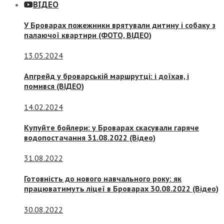
ВІДЕО
У Броварах пожежники врятували дитину і собаку з
палаючої квартири (ФОТО, ВІДЕО)
13.05.2024
Апгрейд у броварській маршрутці: і доїхав, і
помився (ВІДЕО)
14.02.2024
Купуйте бойлери: у Броварах скасували гаряче
водопостачання 31.08.2022 (Відео)
31.08.2022
Готовність до нового навчального року: як
працюватимуть ліцеї в Броварах 30.08.2022 (Відео)
30.08.2022