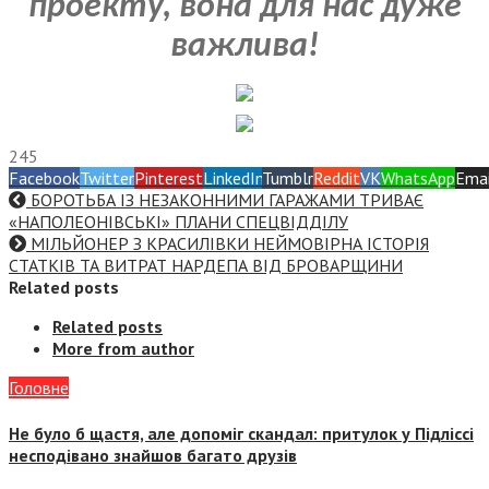
проекту, вона для нас дуже
важлива!
245
Facebook
Twitter
Pinterest
LinkedIn
Tumblr
Reddit
VK
WhatsApp
Emai
БОРОТЬБА ІЗ НЕЗАКОННИМИ ГАРАЖАМИ ТРИВАЄ
«НАПОЛЕОНІВСЬКІ» ПЛАНИ СПЕЦВІДДІЛУ
МІЛЬЙОНЕР З КРАСИЛІВКИ НЕЙМОВІРНА ІСТОРІЯ
СТАТКІВ ТА ВИТРАТ НАРДЕПА ВІД БРОВАРЩИНИ
Related posts
Related posts
More from author
Головне
Не було б щастя, але допоміг скандал: притулок у Підліссі
несподівано знайшов багато друзів