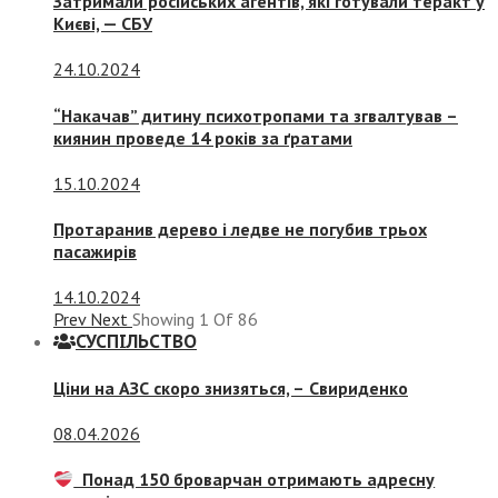
Затримали російських агентів, які готували теракт у
Києві, — СБУ
24.10.2024
“Накачав” дитину психотропами та згвалтував –
киянин проведе 14 років за ґратами
15.10.2024
Протаранив дерево і ледве не погубив трьох
пасажирів
14.10.2024
Prev
Next
Showing
1
Of
86
СУСПIЛЬСТВО
Ціни на АЗС скоро знизяться, –
Свириденко
08.04.2026
Понад 150 броварчан отримають адресну