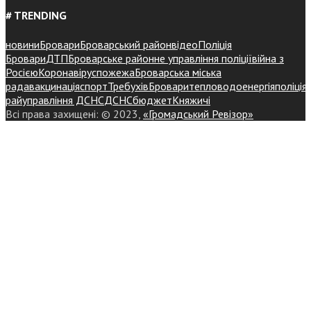
# TRENDING
новини
Бровари
Броварський район
відео
Поліція
Бровари
ДТП
Броварське районне управління поліції
війна з
Росією
Коронавірус
пожежа
Броварська міська
рада
вакцинація
спорт
Требухів
Броваритепловодоенергія
поліція
райуправління ДСНС
ДСНС
бюджет
Княжичі
Всі права захищені: © 2023,
«Громадський Ревізор»