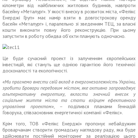
кiлометри від найближчих житлових будин­ків, навпроти
басейну «Металург». У якості внеску в розвиток міста, «Фелікс
Енерджі Груп» має намір взяти в довгострокову оренду
басейн «Металург» і, паралельно зi зведенням ТЕЦ, за власні
кошти виконати повну його реконструкцiю. При цьому
запустити в роботу обидва об’єкти планують одночасно.
Це буде сучасний проект із залу­ченням європейських
інвестицій, які стануть ще однією гарантією його технічної
досконалості та екологічності.
«Ми прагнемо внести свій вклад в енергонезалежнiсть України,
зробити Бровари передовим мiстом, яке активно запрова­джує
альтернативну енергетику, вкласти значний внесок у
соціальне життя мiста та стати взірцем ефективного
управлiння проектом»
, – поділився планами Геннадій
Говоруха, співзасновник енергетичної компанії «Фелікс».
Крім того, ТОВ «Фелікс Енер­джі» пропонує небайдужим
броварчанам створити громад­ську наглядову раду, яка буде
здій­снювати постійний моніторинг за реалізацією цього