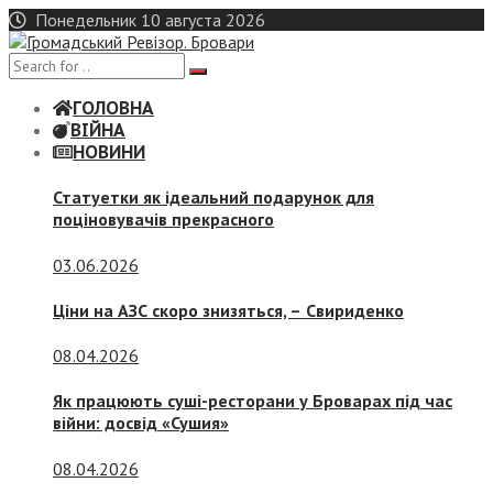
Skip
Понедельник 10 августа 2026
to
content
ГОЛОВНА
ВІЙНА
НОВИНИ
Статуетки як ідеальний подарунок для
поціновувачів прекрасного
03.06.2026
Ціни на АЗС скоро знизяться, –
Свириденко
08.04.2026
Як працюють суші-ресторани у Броварах під час
війни: досвід «Сушия»
08.04.2026