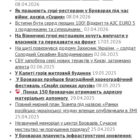
08.04.2026
Як працюють суші-ресторани у Броварах під час
війни: досвід «Сушия»
08.04.2026
Встигни бути серед перших 100! Відкриття АЗС EURO 5
з подарунками та суперцінами
02.04.2026
На Вінничині гучні мотоцикли хочуть вилучати у
власників та передавати на фронт
17.03.2026
На щиті повернувся додому Захисник України, – солдат
Солодкий Серафим Володимирович
02.06.2025
СБУ запобігла серії нових терактів у Києві, затримано
агента
02.06.2025
У Калиті горів житловий будинок
19.05.2025
У Броварах пройшов благодійний хореографічний
фестиваль «Смайл скликає друзів»
08.05.2025
Понад 150 броварчан отримають адресну
матеріальну допомогу
29.04.2025
Повний мирний план Трампа під назвою «‎Рамки
російсько-української угоди» вперше опублікували в ЗМІ
25.04.2025
Незвичний меморіал у центрі Броварів. Сучасне
мистецтво чи порушення порядку?
25.04.2025
У Броварах планують інфраструктурні оновлення: