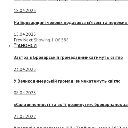
18.04.2025
На Броварщині чоловік подавився м’ясом та пережив 
15.04.2025
Prev
Next
Showing
1
Of
588
АНОНСИ
Завтра в Броварській громаді вимикатимуть світло
23.04.2025
У Великодимерській громаді вимикатимуть світло
08.04.2025
«Сила жіночності та як її розвинути»: броварчанок 
22.02.2022
Кіноклуб з психологом у КІП «ТепЛиця», сезон 2022 р