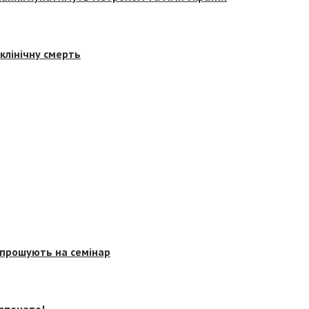
клінічну смерть
запрошують на семінар
озпочато!