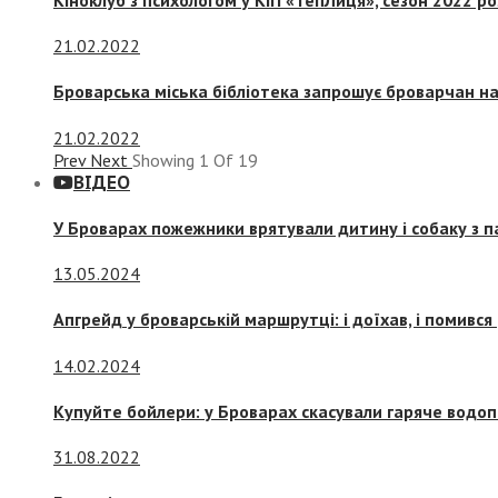
21.02.2022
Броварська міська бібліотека запрошує броварчан 
21.02.2022
Prev
Next
Showing
1
Of
19
ВІДЕО
У Броварах пожежники врятували дитину і собаку з 
13.05.2024
Апгрейд у броварській маршрутці: і доїхав, і помився
14.02.2024
Купуйте бойлери: у Броварах скасували гаряче водоп
31.08.2022