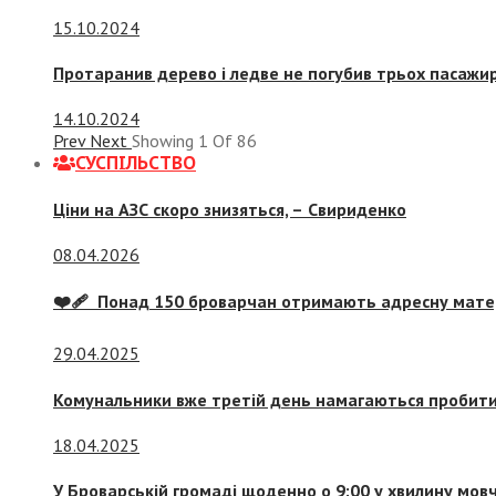
15.10.2024
Протаранив дерево і ледве не погубив трьох пасажир
14.10.2024
Prev
Next
Showing
1
Of
86
СУСПIЛЬСТВО
Ціни на АЗС скоро знизяться, –
Свириденко
08.04.2026
❤️‍🩹 Понад 150 броварчан отримають адресну мат
29.04.2025
Комунальники вже третій день намагаються пробити 
18.04.2025
У Броварській громаді щоденно о 9:00 у хвилину мо