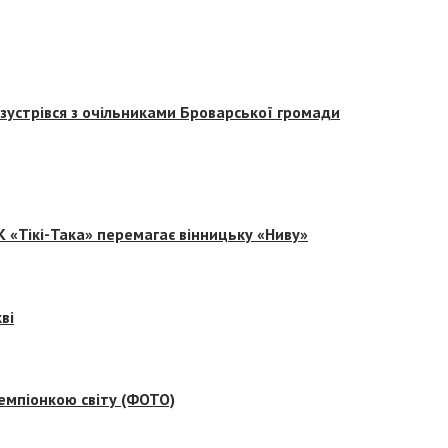
зустрівся з очільниками Броварської громади
 «Тікі-Така» перемагає вінницьку «Ниву»
ві
емпіонкою світу (ФОТО)