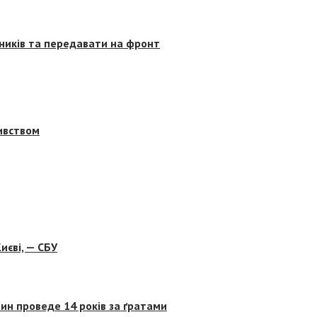
сників та передавати на фронт
бивством
иєві, — СБУ
ин проведе 14 років за ґратами