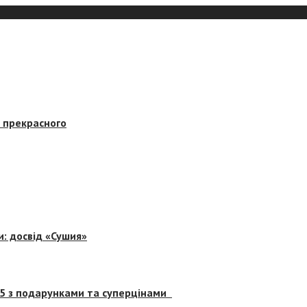
в прекрасного
и: досвід «Сушия»
 5 з подарунками та суперцінами