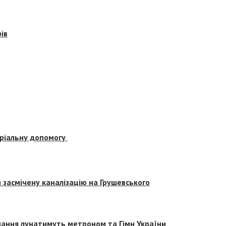
ів
еріальну допомогу
засмічену каналізацію на Грушевського
вчання лунатимуть метроном та Гімн України