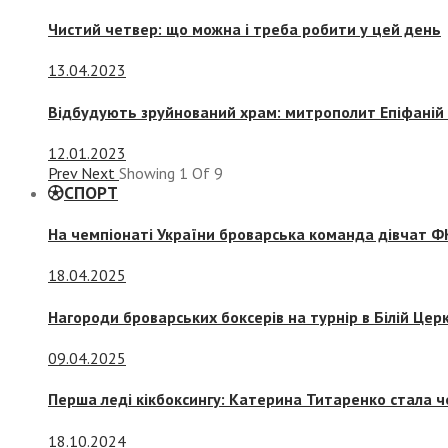
Чистий четвер: що можна і треба робити у цей день
13.04.2023
Відбудують зруйнований храм: митрополит Епіфаній 
12.01.2023
Prev
Next
Showing
1
Of
9
СПОРТ
На чемпіонаті України броварська команда дівчат ФК
18.04.2025
Нагороди броварських боксерів на турнір в Білій Церк
09.04.2025
Перша леді кікбоксингу: Катерина Титаренко стала ч
18.10.2024