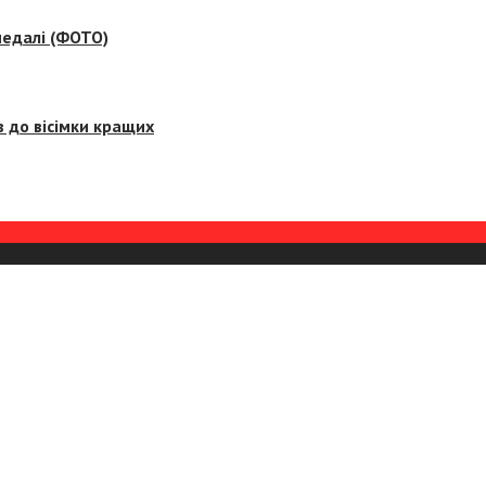
медалі (ФОТО)
 до вісімки кращих