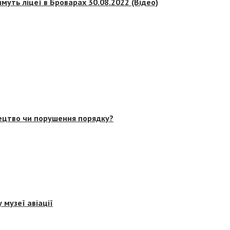
муть ліцеї в Броварах 30.08.2022 (Відео)
тецтво чи порушення порядку?
 музеї авіації