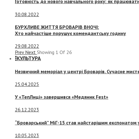
Готовність до нового навчального року: як працювати
30.08.2022
БУРХЛИВЕ ЖИТТЯ БРОВАРІВ ВНОЧІ:
Хто найчастіше порушує комендантську годину
29.08.2022
Prev
Next
Showing
1
Of
26
КУЛЬТУРА
Незвичний меморіал у центрі Броварів. Сучасне мис
25.04.2025
У «ТепЛиці» завершився «Медяник Fest»
26.12.2023
“Броварський” МіГ-15 став найстарішим експонатом у
10.05.2023