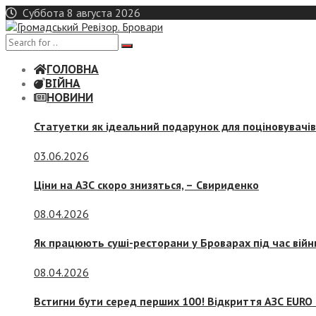
Skip
Суббота 8 августа 2026
to
content
ГОЛОВНА
ВІЙНА
НОВИНИ
Статуетки як ідеальний подарунок для поціновувачі
03.06.2026
Ціни на АЗС скоро знизяться, –
Свириденко
08.04.2026
Як працюють суші-ресторани у Броварах під час війн
08.04.2026
Встигни бути серед перших 100! Відкриття АЗС EURO