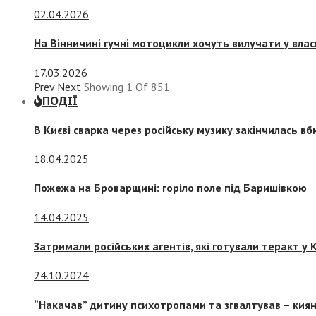
02.04.2026
На Вінничині гучні мотоцикли хочуть вилучати у вла
17.03.2026
Prev
Next
Showing
1
Of
851
ПОДІЇ
В Києві сварка через російську музику закінчилась в
18.04.2025
Пожежа на Броварщині: горіло поле під Баришівкою
14.04.2025
Затримали російських агентів, які готували теракт у К
24.10.2024
“Накачав” дитину психотропами та згвалтував – киян