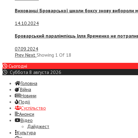
Вихованці Броварської школи боксу знову вибороли 
14.10.2024
Броварський паралімпієць Ілля Яременко не потрапив
07.09.2024
Prev
Next
Showing
1
Of
18
Сьогодні
Суббота 8 августа 2026
Головна
Війна
Новини
Події
Суспiльство
Анонси
Відео
Дайджест
Культура