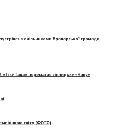
зустрівся з очільниками Броварської громади
 «Тікі-Така» перемагає вінницьку «Ниву»
ві
емпіонкою світу (ФОТО)