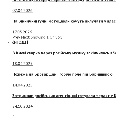
02.04.2026
На Вінничині гучні мотоцикли хочуть вилучати у вла
17.03.2026
Prev
Next
Showing
1
Of
851
ПОДІЇ
В Києві сварка через російську музику закінчилась в
18.04.2025
Пожежа на Броварщині: горіло поле під Баришівкою
14.04.2025
Затримали російських агентів, які готували теракт у К
24.10.2024