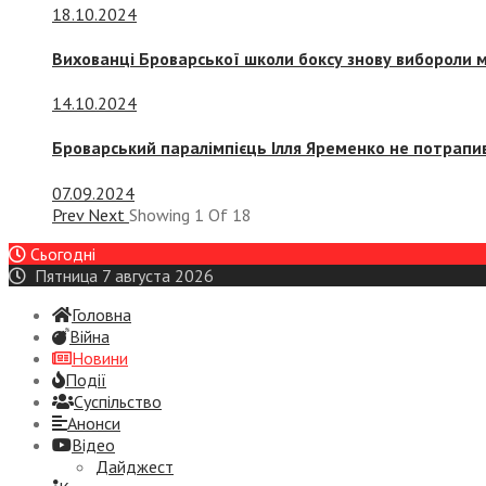
18.10.2024
Вихованці Броварської школи боксу знову вибороли 
14.10.2024
Броварський паралімпієць Ілля Яременко не потрапив
07.09.2024
Prev
Next
Showing
1
Of
18
Сьогодні
Пятница 7 августа 2026
Головна
Війна
Новини
Події
Суспiльство
Анонси
Відео
Дайджест