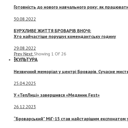
Готовність до нового навчального року: як працювати
30.08.2022
БУРХЛИВЕ ЖИТТЯ БРОВАРІВ ВНОЧІ:
Хто найчастіше порушує комендантську годину
29.08.2022
Prev
Next
Showing
1
Of
26
КУЛЬТУРА
Незвичний меморіал у центрі Броварів. Сучасне мис
25.04.2025
У «ТепЛиці» завершився «Медяник Fest»
26.12.2023
“Броварський” МіГ-15 став найстарішим експонатом у