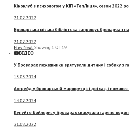
Кіноклуб з психологом у КІП «ТепЛиця», сезон 2022 р
21.02.2022
Броварська міська бібліотека запрошує броварчан 
21.02.2022
Prev
Next
Showing
1
Of
19
ВІДЕО
У Броварах пожежники врятували дитину і собаку з 
13.05.2024
Апгрейд у броварській маршрутці: і доїхав, і помився
14.02.2024
Купуйте бойлери: у Броварах скасували гаряче водоп
31.08.2022