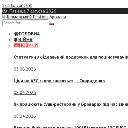
Skip to content
Пятница 7 августа 2026
ГОЛОВНА
ВІЙНА
НОВИНИ
Статуетки як ідеальний подарунок для поціновувачі
03.06.2026
Ціни на АЗС скоро знизяться, –
Свириденко
08.04.2026
Як працюють суші-ресторани у Броварах під час війн
08.04.2026
Встигни бути серед перших 100! Відкриття АЗС EURO