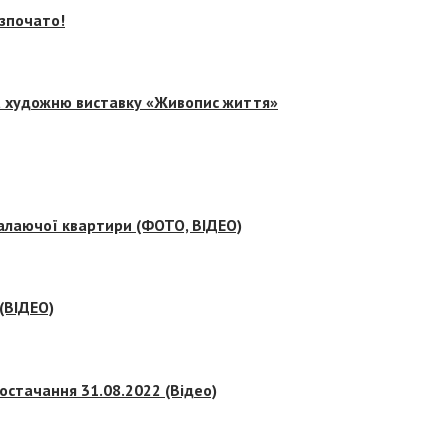
озпочато!
на художню виставку «Живопис життя»
палаючої квартири (ФОТО, ВІДЕО)
 (ВІДЕО)
остачання 31.08.2022 (Відео)