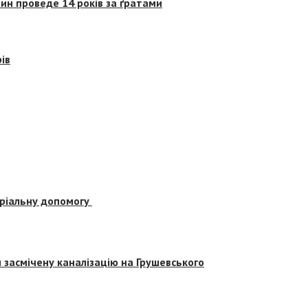
ин проведе 14 років за ґратами
ів
еріальну допомогу
засмічену каналізацію на Грушевського