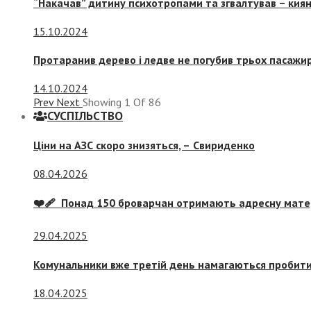
“Накачав” дитину психотропами та згвалтував – киян
15.10.2024
Протаранив дерево і ледве не погубив трьох пасажир
14.10.2024
Prev
Next
Showing
1
Of
86
СУСПIЛЬСТВО
Ціни на АЗС скоро знизяться, –
Свириденко
08.04.2026
❤️‍🩹 Понад 150 броварчан отримають адресну мат
29.04.2025
Комунальники вже третій день намагаються пробити 
18.04.2025