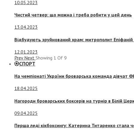
10.05.2023
Чистий четвер: що можна і треба робити у цей день
13.04.2023
Відбудують зруйнований храм: митрополит Епіфаній 
12.01.2023
Prev
Next
Showing
1
Of
9
СПОРТ
На чемпіонаті України броварська команда дівчат ФК
18.04.2025
Нагороди броварських боксерів на турнір в Білій Церк
09.04.2025
Перша леді кікбоксингу: Катерина Титаренко стала ч