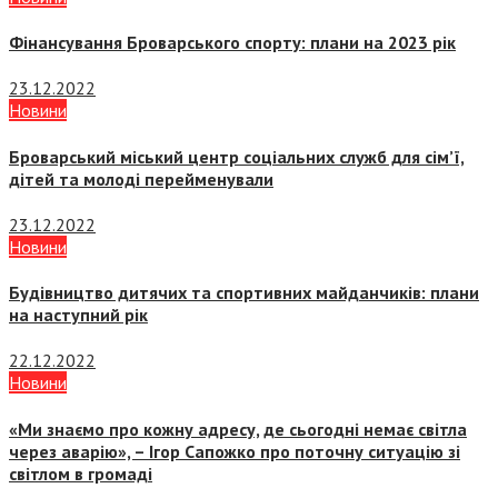
Фінансування Броварського спорту: плани на 2023 рік
23.12.2022
Новини
Броварський міський центр соціальних служб для сім’ї,
дітей та молоді перейменували
23.12.2022
Новини
Будівництво дитячих та спортивних майданчиків: плани
на наступний рік
22.12.2022
Новини
«Ми знаємо про кожну адресу, де сьогодні немає світла
через аварію», – Ігор Сапожко про поточну ситуацію зі
світлом в громаді