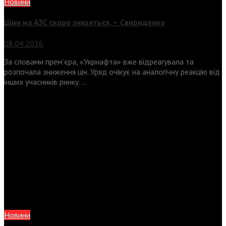
Новини
Ціни на АЗС скоро знизяться, –
Свириденко
08.04.2026
За словами прем’єра, «Укрнафта» вже відреагувала та
розпочала зниження цін. Уряд очікує на аналогічну реакцію від
інших учасників ринку....
Новини