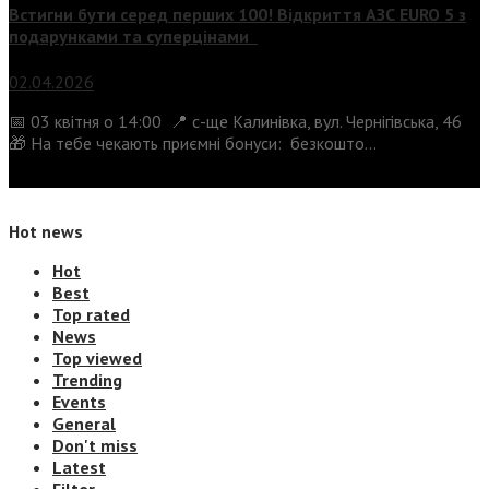
Встигни бути серед перших 100! Відкриття АЗС EURO 5 з
подарунками та суперцінами
02.04.2026
📅 03 квітня о 14:00 📍 с-ще Калинівка, вул. Чернігівська, 46
🎁 На тебе чекають приємні бонуси: безкошто...
Hot news
Hot
Best
Top rated
News
Top viewed
Trending
Events
General
Don't miss
Latest
Filter