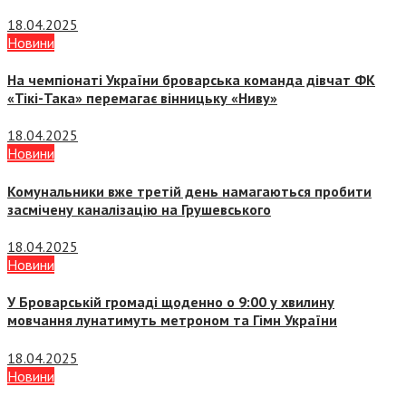
18.04.2025
Новини
На чемпіонаті України броварська команда дівчат ФК
«Тікі-Така» перемагає вінницьку «Ниву»
18.04.2025
Новини
Комунальники вже третій день намагаються пробити
засмічену каналізацію на Грушевського
18.04.2025
Новини
У Броварській громаді щоденно о 9:00 у хвилину
мовчання лунатимуть метроном та Гімн України
18.04.2025
Новини