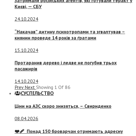
Затримали російських агентів, які готували теракт у
Києві, — СБУ
24.10.2024
“Накачав” дитину психотропами та згвалтував –
киянин проведе 14 років за ґратами
15.10.2024
Протаранив дерево і ледве не погубив трьох
пасажирів
14.10.2024
Prev
Next
Showing
1
Of
86
СУСПIЛЬСТВО
Ціни на АЗС скоро знизяться, –
Свириденко
08.04.2026
❤️‍🩹 Понад 150 броварчан отримають адресну