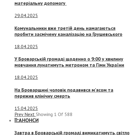
матеріальну допомогу
29.04.2025
Комунальники вже третій день намагаються
пробити засмічену каналізацію на Грушевського
18.04.2025
У Броварській громаді щоденно о 9:00 у хвилину
мовчання лунатимуть метроном та Гімн України
18.04.2025
На Броварщині чоловік подавився м’ясом та
пережив клінічну смерть
15.04.2025
Prev
Next
Showing
1
Of
588
АНОНСИ
Завтра в Броварській громаді вимикатимуть світло