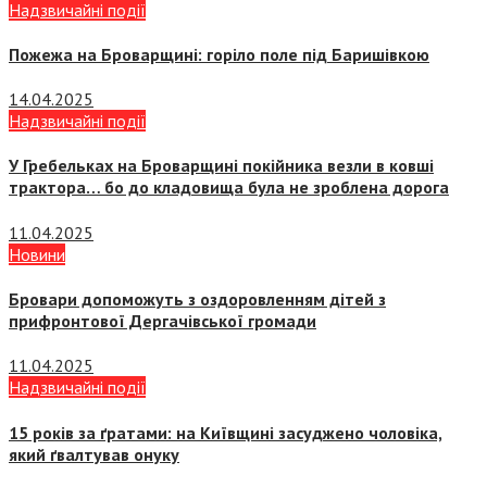
Надзвичайні події
Пожежа на Броварщині: горіло поле під Баришівкою
14.04.2025
Надзвичайні події
У Гребельках на Броварщині покійника везли в ковші
трактора… бо до кладовища була не зроблена дорога
11.04.2025
Новини
Бровари допоможуть з оздоровленням дітей з
прифронтової Дергачівської громади
11.04.2025
Надзвичайні події
15 років за ґратами: на Київщині засуджено чоловіка,
який ґвалтував онуку