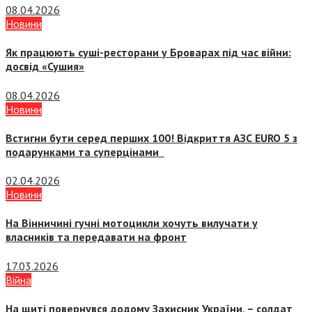
08.04.2026
Новини
Як працюють суші-ресторани у Броварах під час війни:
досвід «Сушия»
08.04.2026
Новини
Встигни бути серед перших 100! Відкриття АЗС EURO 5 з
подарунками та суперцінами
02.04.2026
Новини
На Вінничині гучні мотоцикли хочуть вилучати у
власників та передавати на фронт
17.03.2026
Війна
На щиті повернувся додому Захисник України, – солдат