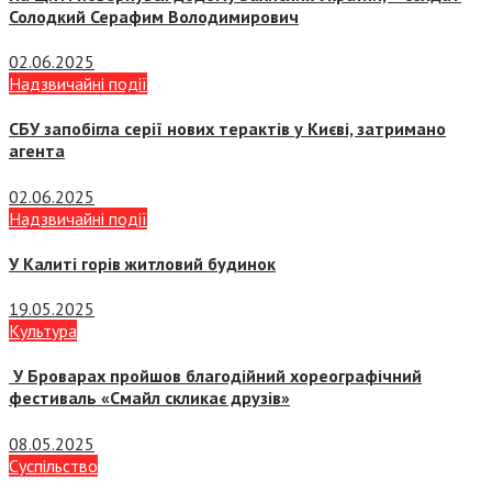
Солодкий Серафим Володимирович
02.06.2025
Надзвичайні події
СБУ запобігла серії нових терактів у Києві, затримано
агента
02.06.2025
Надзвичайні події
У Калиті горів житловий будинок
19.05.2025
Культура
У Броварах пройшов благодійний хореографічний
фестиваль «Смайл скликає друзів»
08.05.2025
Суспiльство