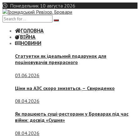
Skip
Понедельник 10 августа 2026
to
content
ГОЛОВНА
ВІЙНА
НОВИНИ
Статуетки як ідеальний подарунок для
поціновувачів прекрасного
03.06.2026
Ціни на АЗС скоро знизяться, –
Свириденко
08.04.2026
Як працюють суші-ресторани у Броварах під час
війни: досвід «Сушия»
08.04.2026