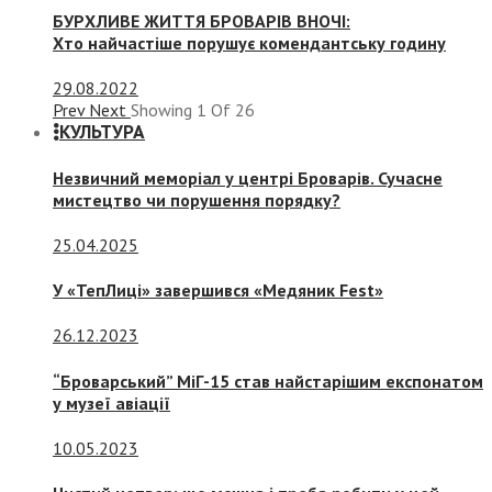
БУРХЛИВЕ ЖИТТЯ БРОВАРІВ ВНОЧІ:
Хто найчастіше порушує комендантську годину
29.08.2022
Prev
Next
Showing
1
Of
26
КУЛЬТУРА
Незвичний меморіал у центрі Броварів. Сучасне
мистецтво чи порушення порядку?
25.04.2025
У «ТепЛиці» завершився «Медяник Fest»
26.12.2023
“Броварський” МіГ-15 став найстарішим експонатом
у музеї авіації
10.05.2023