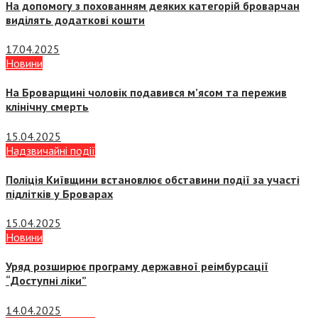
На допомогу з похованням деяких категорій броварчан
виділять додаткові кошти
17.04.2025
Новини
На Броварщині чоловік подавився м’ясом та пережив
клінічну смерть
15.04.2025
Надзвичайні події
Поліція Київщини встановлює обставини події за участі
підлітків у Броварах
15.04.2025
Новини
Уряд розширює програму державної реімбурсації
“Доступні ліки”
14.04.2025