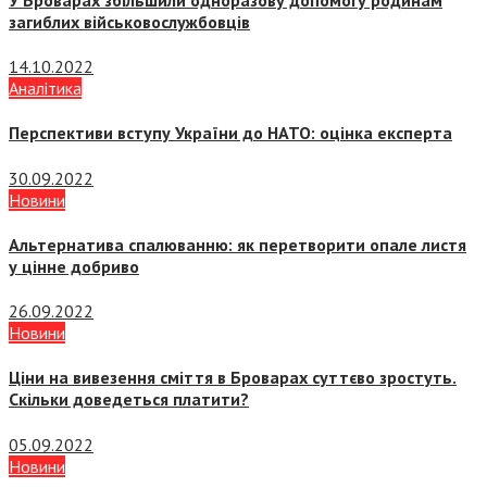
загиблих військовослужбовців
14.10.2022
Аналітика
Перспективи вступу України до НАТО: оцінка експерта
30.09.2022
Новини
Альтернатива спалюванню: як перетворити опале листя
у цінне добриво
26.09.2022
Новини
Ціни на вивезення сміття в Броварах суттєво зростуть.
Скільки доведеться платити?
05.09.2022
Новини