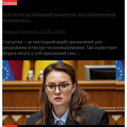
Новини
Статуетки як ідеальний подарунок для поціновувачів
прекрасного...
Білецька Катерина
03.06.2026
0
—
Статуетка — це мистецький виріб, призначений для
декорування інтер’єру чи колекціонування. Такі скульптурні
фігурки несуть у собі прихований сенс...