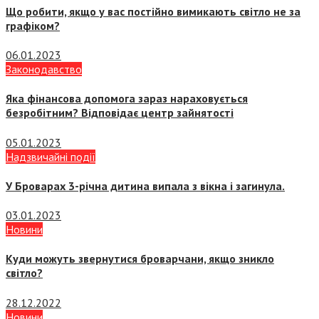
Що робити, якщо у вас постійно вимикають світло не за
графіком?
06.01.2023
Законодавство
Яка фінансова допомога зараз нараховується
безробітним? Відповідає центр зайнятості
05.01.2023
Надзвичайні події
У Броварах 3-річна дитина випала з вікна і загинула
.
03.01.2023
Новини
Куди можуть звернутися броварчани, якщо зникло
світло?
28.12.2022
Новини