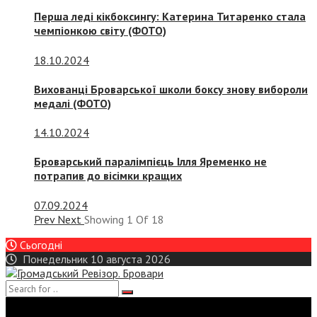
Перша леді кікбоксингу: Катерина Титаренко стала
чемпіонкою світу (ФОТО)
18.10.2024
Вихованці Броварської школи боксу знову вибороли
медалі (ФОТО)
14.10.2024
Броварський паралімпієць Ілля Яременко не
потрапив до вісімки кращих
07.09.2024
Prev
Next
Showing
1
Of
18
Сьогодні
Понедельник 10 августа 2026