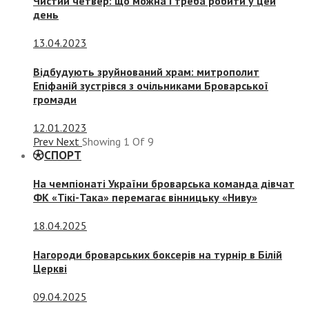
Чистий четвер: що можна і треба робити у цей
день
13.04.2023
Відбудують зруйнований храм: митрополит
Епіфаній зустрівся з очільниками Броварської
громади
12.01.2023
Prev
Next
Showing
1
Of
9
СПОРТ
На чемпіонаті України броварська команда дівчат
ФК «Тікі-Така» перемагає вінницьку «Ниву»
18.04.2025
Нагороди броварських боксерів на турнір в Білій
Церкві
09.04.2025