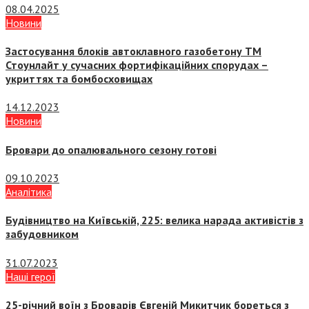
08.04.2025
Новини
Застосування блоків автоклавного газобетону ТМ
Стоунлайт у сучасних фортифікаційних спорудах –
укриттях та бомбосховищах
14.12.2023
Новини
Бровари до опалювального сезону готові
09.10.2023
Аналітика
Будівництво на Київській, 225: велика нарада активістів з
забудовником
31.07.2023
Наші герої
25-річний воїн з Броварів Євгеній Микитчик бореться з