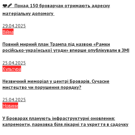
❤️‍🩹 Понад 150 броварчан отримають адресну
матеріальну допомогу
29.04.2025
Війна
Повний мирний план Трампа під назвою «‎Рамки
російсько-української угоди» вперше опублікували в ЗМІ
25.04.2025
Культура
Незвичний меморіал у центрі Броварів. Сучасне
мистецтво чи порушення порядку?
25.04.2025
Новини
У Броварах планують інфраструктурні оновлення:
капремонти, парковка біля лікарні та укриття в садочку