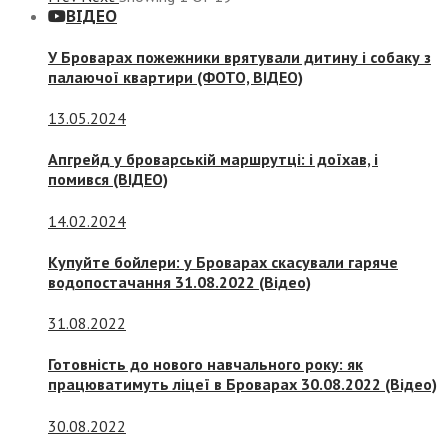
ВІДЕО
У Броварах пожежники врятували дитину і собаку з
палаючої квартири (ФОТО, ВІДЕО)
13.05.2024
Апгрейд у броварській маршрутці: і доїхав, і
помився (ВІДЕО)
14.02.2024
Купуйте бойлери: у Броварах скасували гаряче
водопостачання 31.08.2022 (Відео)
31.08.2022
Готовність до нового навчального року: як
працюватимуть ліцеї в Броварах 30.08.2022 (Відео)
30.08.2022