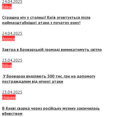
24.04.2025
Війна
Страшна ніч у столиці! Київ оговтується після
наймасштабнішої атаки з початку року!
24.04.2025
Анонси
Завтра в Броварській громаді вимикатимуть світло
23.04.2025
Війна
У Броварах виділяють 500 тис. грн на допомогу
постраждалим від нічної атаки
23.04.2025
Новини
В Києві сварка через російську музику закінчилась
вбивством