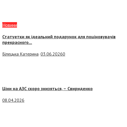
Новини
Статуетки як ідеальний подарунок для поціновувачів
прекрасного...
Білецька Катерина
03.06.2026
0
—
Ціни на АЗС скоро знизяться, –
Свириденко
08.04.2026