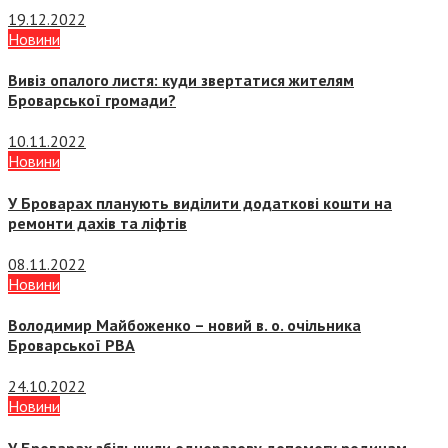
19.12.2022
Новини
Вивіз опалого листя: куди звертатися жителям
Броварської громади?
10.11.2022
Новини
У Броварах планують виділити додаткові кошти на
ремонти дахів та ліфтів
08.11.2022
Новини
Володимир Майбоженко – новий в. о. очільника
Броварської РВА
24.10.2022
Новини
У Броварах збільшили одноразову допомогу родинам