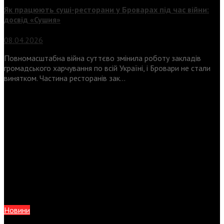
Як працюють суші-ресторани у Броварах під час війни:
досвід «Сушия»
08.04.2026
Повномасштабна війна суттєво змінила роботу закладів
громадського харчування по всій Україні, і Бровари не стали
винятком. Частина ресторанів зак...
Новини