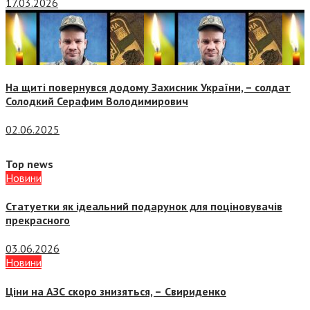
17.03.2026
На щиті повернувся додому Захисник України, – солдат
Солодкий Серафим Володимирович
02.06.2025
Top news
Новини
Статуетки як ідеальний подарунок для поціновувачів
прекрасного
03.06.2026
Новини
Ціни на АЗС скоро знизяться, –
Свириденко