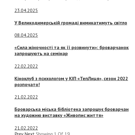
23.04.2025
У Великодимерській громаді вимикатимуть світло
08.04.2025
«Сила жіночності та як її розвинути»: броварчанок
запрошують на семінар
22.02.2022
Кіноклуб з психологом у КІП «ТепЛиця», сезон 2022
розпочато!
21.02.2022
Броварська міська бібліотека запрошує броварчан
на художню виставку «Живопис життя»
21.02.2022
Prev
Next
Showing
1
Of
19