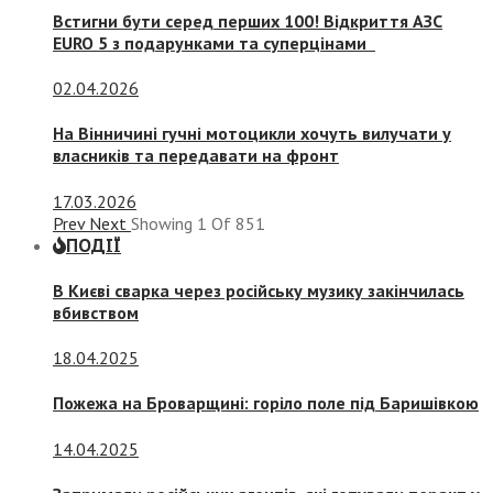
Встигни бути серед перших 100! Відкриття АЗС
EURO 5 з подарунками та суперцінами
02.04.2026
На Вінничині гучні мотоцикли хочуть вилучати у
власників та передавати на фронт
17.03.2026
Prev
Next
Showing
1
Of
851
ПОДІЇ
В Києві сварка через російську музику закінчилась
вбивством
18.04.2025
Пожежа на Броварщині: горіло поле під Баришівкою
14.04.2025