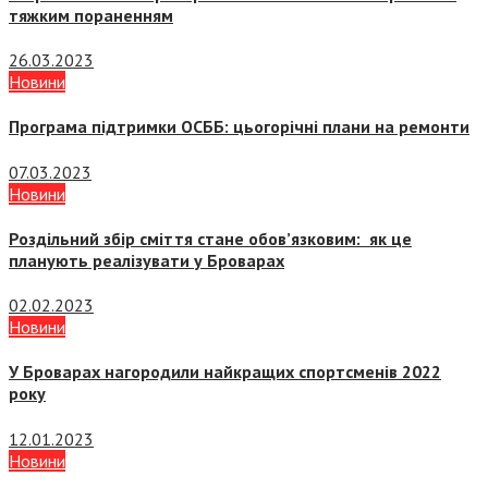
тяжким пораненням
26.03.2023
Новини
Програма підтримки ОСББ: цьогорічні плани на ремонти
07.03.2023
Новини
Роздільний збір сміття стане обов’язковим: як це
планують реалізувати у Броварах
02.02.2023
Новини
У Броварах нагородили найкращих спортсменів 2022
року
12.01.2023
Новини