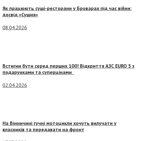
Як працюють суші-ресторани у Броварах під час війни:
досвід «Сушия»
08.04.2026
Встигни бути серед перших 100! Відкриття АЗС EURO 5 з
подарунками та суперцінами
02.04.2026
На Вінничині гучні мотоцикли хочуть вилучати у
власників та передавати на фронт