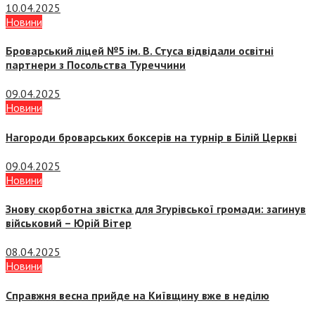
10.04.2025
Новини
Броварський ліцей №5 ім. В. Стуса відвідали освітні
партнери з Посольства Туреччини
09.04.2025
Новини
Нагороди броварських боксерів на турнір в Білій Церкві
09.04.2025
Новини
Знову скорботна звістка для Згурівської громади: загинув
військовий – Юрій Вітер
08.04.2025
Новини
Справжня весна прийде на Київщину вже в неділю