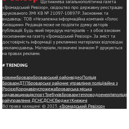
Щотижнева загальнополітична газета
«Громадський Ревізор», свідоцтво про державну реєстрацію
друкованого ЗМІ КВ № 21097-10897Р. Засновник та
видавець: ТОВ «Незалежна інформаційна компанія «Голос
Київщини» Редакція може не поділяти думку авторів
публікацій. Будь-який передрук матеріалів – з обов’язковим
посиланням на газету «Громадський Ревізор». За зміст та
достовірність інформації у рекламних матеріалах відповідає
рекламодавець. Матеріали, позначені значком Р друкуються
на правах реклами.
# TRENDING
новини
Бровари
Броварський район
відео
Поліція
Бровари
ДТП
Броварське районне управління поліції
війна з
Росією
Коронавірус
пожежа
Броварська міська
рада
вакцинація
спорт
Требухів
Броваритепловодоенергія
поліція
райуправління ДСНС
ДСНС
бюджет
Княжичі
Всі права захищені: © 2023,
«Громадський Ревізор»