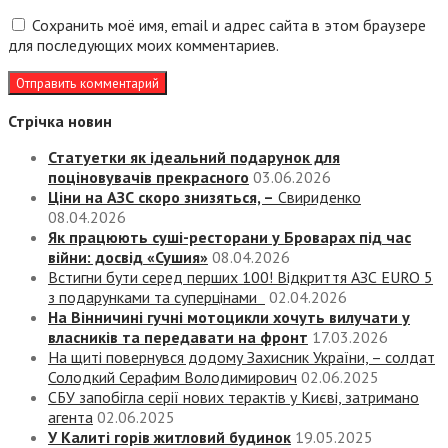
Сохранить моё имя, email и адрес сайта в этом браузере
для последующих моих комментариев.
Стрічка новин
Статуетки як ідеальний подарунок для
поціновувачів прекрасного
03.06.2026
Ціни на АЗС скоро знизяться, –
Свириденко
08.04.2026
Як працюють суші-ресторани у Броварах під час
війни: досвід «Сушия»
08.04.2026
Встигни бути серед перших 100! Відкриття АЗС EURO 5
з подарунками та суперцінами
02.04.2026
На Вінничині гучні мотоцикли хочуть вилучати у
власників та передавати на фронт
17.03.2026
На щиті повернувся додому Захисник України, – солдат
Солодкий Серафим Володимирович
02.06.2025
СБУ запобігла серії нових терактів у Києві, затримано
агента
02.06.2025
У Калиті горів житловий будинок
19.05.2025