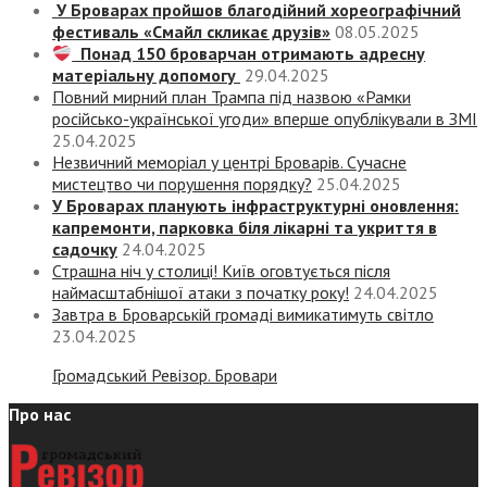
У Броварах пройшов благодійний хореографічний
фестиваль «Смайл скликає друзів»
08.05.2025
Понад 150 броварчан отримають адресну
матеріальну допомогу
29.04.2025
Повний мирний план Трампа під назвою «‎Рамки
російсько-української угоди» вперше опублікували в ЗМІ
25.04.2025
Незвичний меморіал у центрі Броварів. Сучасне
мистецтво чи порушення порядку?
25.04.2025
У Броварах планують інфраструктурні оновлення:
капремонти, парковка біля лікарні та укриття в
садочку
24.04.2025
Страшна ніч у столиці! Київ оговтується після
наймасштабнішої атаки з початку року!
24.04.2025
Завтра в Броварській громаді вимикатимуть світло
23.04.2025
Громадський Ревізор. Бровари
Про нас