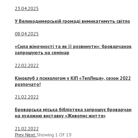
23.04.2025
У Великодимерській громаді вимикатимуть світло
08.04.2025
«Сила жіночності та як її розвинути»: броварчанок
запрошують на семінар
22.02.2022
Кіноклуб з психологом у КІП «ТепЛиця», сезон 2022
розпочато!
21.02.2022
Броварська міська бібліотека запрошує броварчан
на художню виставку «Живопис життя»
21.02.2022
Prev
Next
Showing
1
Of
19