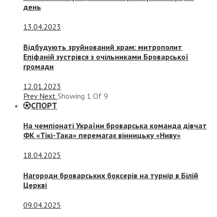
день
13.04.2023
Відбудують зруйнований храм: митрополит
Епіфаній зустрівся з очільниками Броварської
громади
12.01.2023
Prev
Next
Showing
1
Of
9
СПОРТ
На чемпіонаті України броварська команда дівчат
ФК «Тікі-Така» перемагає вінницьку «Ниву»
18.04.2025
Нагороди броварських боксерів на турнір в Білій
Церкві
09.04.2025