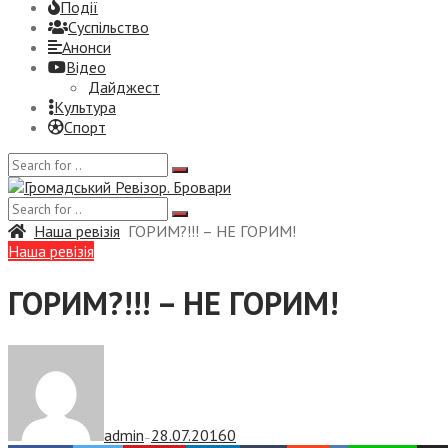
Події
Суспiльство
Анонси
Відео
Дайджест
Культура
Спорт
Наша ревізія
ГОРИМ?!!! – НЕ ГОРИМ!
Наша ревізія
ГОРИМ?!!! – НЕ ГОРИМ!
admin
28.07.2016
0
—