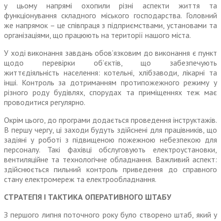
у цьому напрямі охопили різні аспекти життя та
функціонування складного міського господарства. Головний
же напрямок – це співпраця з підприємствами, установами та
організаціями, що працюють на території нашого міста.
У ході виконання завдань обов’язковим до виконання є пункт
щодо перевірки об’єктів, що забезпечують
життєдіяльність населення: котельні, хлібзаводи, лікарні та
інші. Контроль за дотриманням протипожежного режиму у
різного роду будівлях, спорудах та приміщеннях теж має
проводитися регулярно.
Окрім цього, до програми додається проведення інструктажів.
В першу чергу, ці заходи будуть здійснені для працівників, що
задіяні у роботі з підвищеною пожежною небезпекою для
персоналу. Такі фахівці обслуговують електроустановки,
вентиляційне та технологічне обладнання. Важливий аспект:
здійснюється пильний контроль приведення до справного
стану електромереж та електрообладнання.
СТРАТЕГІЯ І ТАКТИКА ОПЕРАТИВНОГО ШТАБУ
З першого липня поточного року було створено штаб, який у