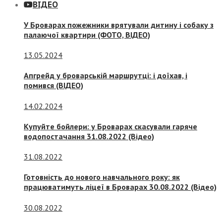
ВІДЕО
У Броварах пожежники врятували дитину і собаку з
палаючої квартири (ФОТО, ВІДЕО)
13.05.2024
Апгрейд у броварській маршрутці: і доїхав, і
помився (ВІДЕО)
14.02.2024
Купуйте бойлери: у Броварах скасували гаряче
водопостачання 31.08.2022 (Відео)
31.08.2022
Готовність до нового навчального року: як
працюватимуть ліцеї в Броварах 30.08.2022 (Відео)
30.08.2022