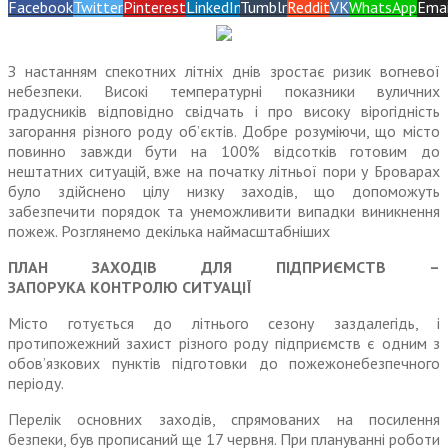
Facebook
Twitter
Pinterest
LinkedIn
Tumblr
Reddit
VK
WhatsApp
Emai
З настанням спекотних літніх днів зростає ризик вогневої
небезпеки. Високі температурні показники вуличних
градусників відповідно свідчать і про високу вірогідність
загорання різного роду об’єктів. Добре розуміючи, що місто
повинно завжди бути на 100% відсотків готовим до
нештатних ситуацій, вже на початку літньої пори у Броварах
було здійснено цілу низку заходів, що допоможуть
забезпечити порядок та унеможливити випадки виникнення
пожеж. Розглянемо декілька наймасштабніших
ПЛАН ЗАХОДІВ ДЛЯ ПІДПРИЄМСТВ –
ЗАПОРУКА КОНТРОЛЮ СИТУАЦІЇ
Місто готується до літнього сезону заздалегідь, і
протипожежний захист різного роду підприємств є одним з
обов’язкових пунктів підготовки до пожежонебезпечного
періоду.
Перелік основних заходів, спрямованих на посилення
безпеки, був прописаний ще 17 червня. При плануванні роботи