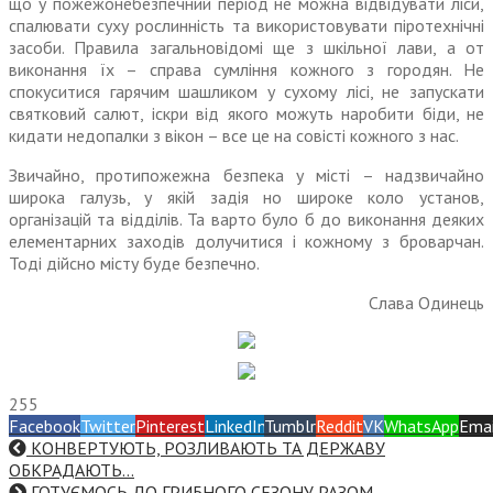
що у пожежонебезпечний період не можна відвідувати ліси,
спалювати суху рослинність та використовувати піротехнічні
засоби. Правила загальновідомі ще з шкільної лави, а от
виконання їх – справа сумління кожного з городян. Не
спокуситися гарячим шашликом у сухому лісі, не запускати
святковий салют, іскри від якого можуть наробити біди, не
кидати недопалки з вікон – все це на совісті кожного з нас.
Звичайно, протипожежна безпека у місті – надзвичайно
широка галузь, у якій задія но широке коло установ,
організацій та відділів. Та варто було б до виконання деяких
елементарних заходів долучитися і кожному з броварчан.
Тоді дійсно місту буде безпечно.
Слава Одинець
255
Facebook
Twitter
Pinterest
LinkedIn
Tumblr
Reddit
VK
WhatsApp
Emai
КОНВЕРТУЮТЬ, РОЗЛИВАЮТЬ ТА ДЕРЖАВУ
ОБКРАДАЮТЬ…
ГОТУЄМОСЬ ДО ГРИБНОГО СЕЗОНУ РАЗОМ