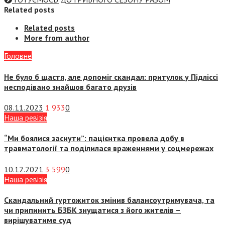
Related posts
Related posts
More from author
Головне
Не було б щастя, але допоміг скандал: притулок у Підліссі
несподівано знайшов багато друзів
08.11.2023
1 933
0
Наша ревізія
“Ми боялися заснути”: пацієнтка провела добу в
травматології та поділилася враженнями у соцмережах
10.12.2021
3 599
0
Наша ревізія
Скандальний гуртожиток змінив балансоутримувача, та
чи припинить БЗБК знущатися з його жителів –
вирішуватиме суд