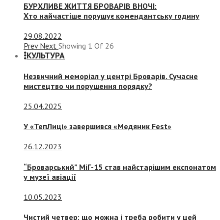
БУРХЛИВЕ ЖИТТЯ БРОВАРІВ ВНОЧІ:
Хто найчастіше порушує комендантську годину
29.08.2022
Prev
Next
Showing
1
Of
26
КУЛЬТУРА
Незвичний меморіал у центрі Броварів. Сучасне
мистецтво чи порушення порядку?
25.04.2025
У «ТепЛиці» завершився «Медяник Fest»
26.12.2023
“Броварський” МіГ-15 став найстарішим експонатом
у музеї авіації
10.05.2023
Чистий четвер: що можна і треба робити у цей