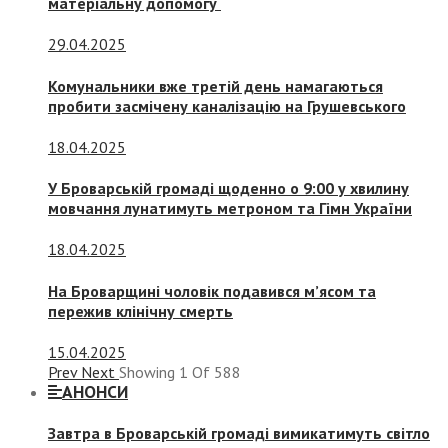
матеріальну допомогу
29.04.2025
Комунальники вже третій день намагаються
пробити засмічену каналізацію на Грушевського
18.04.2025
У Броварській громаді щоденно о 9:00 у хвилину
мовчання лунатимуть метроном та Гімн України
18.04.2025
На Броварщині чоловік подавився м’ясом та
пережив клінічну смерть
15.04.2025
Prev
Next
Showing
1
Of
588
АНОНСИ
Завтра в Броварській громаді вимикатимуть світло