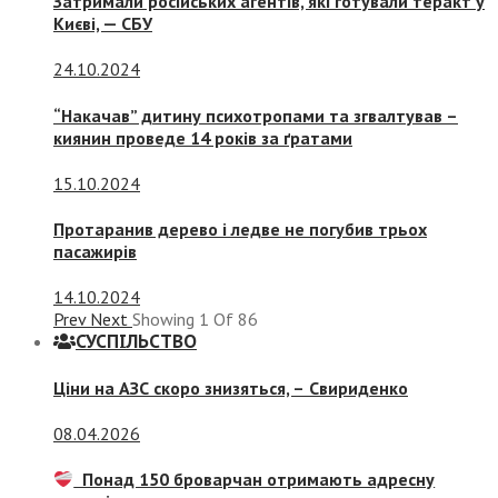
Затримали російських агентів, які готували теракт у
Києві, — СБУ
24.10.2024
“Накачав” дитину психотропами та згвалтував –
киянин проведе 14 років за ґратами
15.10.2024
Протаранив дерево і ледве не погубив трьох
пасажирів
14.10.2024
Prev
Next
Showing
1
Of
86
СУСПIЛЬСТВО
Ціни на АЗС скоро знизяться, –
Свириденко
08.04.2026
Понад 150 броварчан отримають адресну