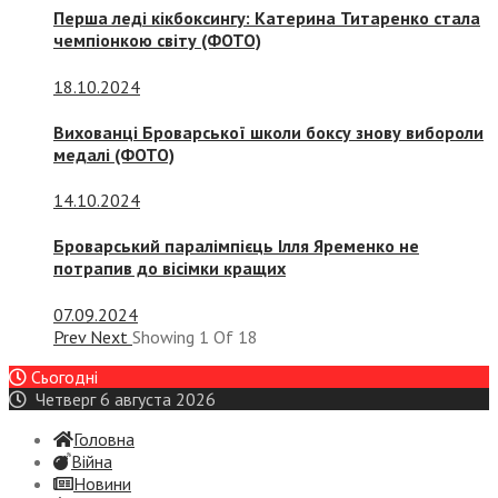
Перша леді кікбоксингу: Катерина Титаренко стала
чемпіонкою світу (ФОТО)
18.10.2024
Вихованці Броварської школи боксу знову вибороли
медалі (ФОТО)
14.10.2024
Броварський паралімпієць Ілля Яременко не
потрапив до вісімки кращих
07.09.2024
Prev
Next
Showing
1
Of
18
Сьогодні
Четверг 6 августа 2026
Головна
Війна
Новини