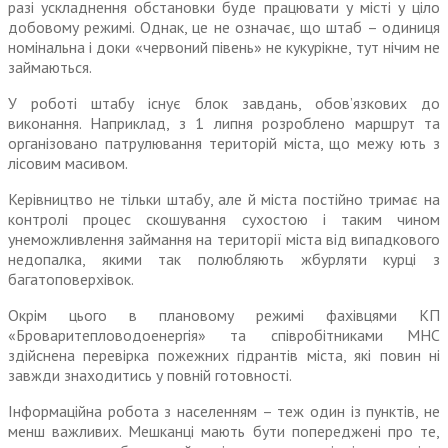
разі ускладнення обстановки буде працювати у місті у ціло
добовому режимі. Однак, це не означає, що штаб – одиниця
номінальна і доки «червоний півень» не кукурікне, тут нічим не
займаються.
У роботі штабу існує блок завдань, обов’язкових до
виконання. Наприклад, з 1 липня розроблено маршрут та
організовано патрулювання територій міста, що межу ють з
лісовим масивом.
Керівництво не тільки штабу, але й міста постійно тримає на
контролі процес скошування сухостою і таким чином
унеможливлення займання на території міста від випадкового
недопалка, якими так полюбляють жбурляти курці з
багатоповерхівок.
Окрім цього в плановому режимі фахівцями КП
«Броваритепловодоенергія» та співробітниками МНС
здійснена перевірка пожежних гідрантів міста, які повин ні
завжди знаходитись у повній готовності.
Інформаційна робота з населенням – теж один із пунктів, не
менш важливих. Мешканці мають бути попереджені про те,