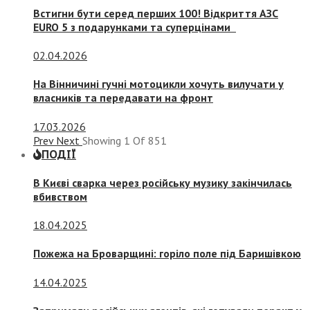
Встигни бути серед перших 100! Відкриття АЗС
EURO 5 з подарунками та суперцінами
02.04.2026
На Вінничині гучні мотоцикли хочуть вилучати у
власників та передавати на фронт
17.03.2026
Prev
Next
Showing
1
Of
851
ПОДІЇ
В Києві сварка через російську музику закінчилась
вбивством
18.04.2025
Пожежа на Броварщині: горіло поле під Баришівкою
14.04.2025