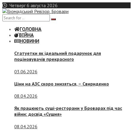
Skip
Четверг 6 августа 2026
to
content
ГОЛОВНА
ВІЙНА
НОВИНИ
Статуетки як ідеальний подарунок для
поціновувачів прекрасного
03.06.2026
Ціни на АЗС скоро знизяться, –
Свириденко
08.04.2026
Як працюють суші-ресторани у Броварах під час
війни: досвід «Сушия»
08.04.2026