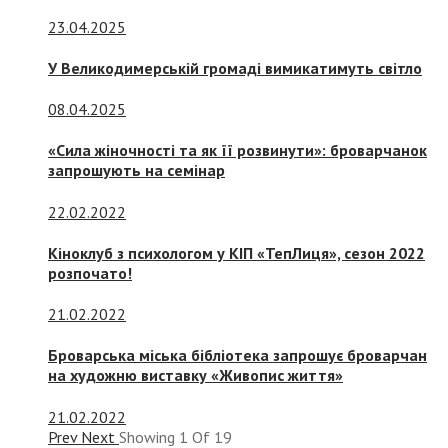
23.04.2025
У Великодимерській громаді вимикатимуть світло
08.04.2025
«Сила жіночності та як її розвинути»: броварчанок
запрошують на семінар
22.02.2022
Кіноклуб з психологом у КІП «ТепЛиця», сезон 2022
розпочато!
21.02.2022
Броварська міська бібліотека запрошує броварчан
на художню виставку «Живопис життя»
21.02.2022
Prev
Next
Showing
1
Of
19