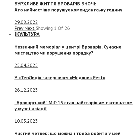
БУРХЛИВЕ ЖИТТЯ БРОВАРІВ ВНОЧІ:
Хто найчастіше порушує комендантську годину
29.08.2022
Prev
Next
Showing
1
Of
26
КУЛЬТУРА
Незвичний меморіал у центрі Броварів. Сучасне
мистецтво чи порушення порядку?
25.04.2025
У «ТепЛиці» завершився «Медяник Fest»
26.12.2023
“Броварський” МіГ-15 став найстарішим експонатом
у музеї авіації
10.05.2023
Чистий четвер: що можна і треба робити у цей