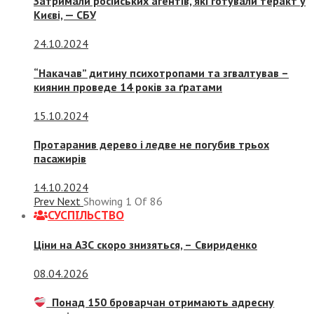
Затримали російських агентів, які готували теракт у
Києві, — СБУ
24.10.2024
“Накачав” дитину психотропами та згвалтував –
киянин проведе 14 років за ґратами
15.10.2024
Протаранив дерево і ледве не погубив трьох
пасажирів
14.10.2024
Prev
Next
Showing
1
Of
86
СУСПIЛЬСТВО
Ціни на АЗС скоро знизяться, –
Свириденко
08.04.2026
Понад 150 броварчан отримають адресну