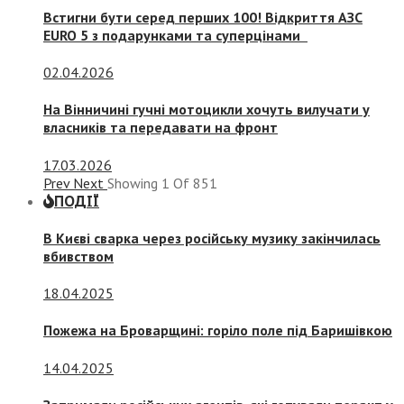
Встигни бути серед перших 100! Відкриття АЗС
EURO 5 з подарунками та суперцінами
02.04.2026
На Вінничині гучні мотоцикли хочуть вилучати у
власників та передавати на фронт
17.03.2026
Prev
Next
Showing
1
Of
851
ПОДІЇ
В Києві сварка через російську музику закінчилась
вбивством
18.04.2025
Пожежа на Броварщині: горіло поле під Баришівкою
14.04.2025