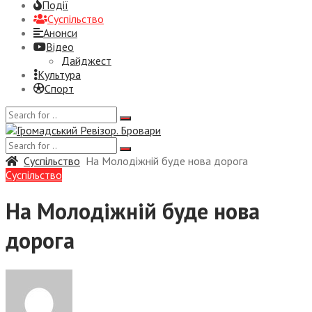
Події
Суспiльство
Анонси
Відео
Дайджест
Культура
Спорт
Суспiльство
На Молодіжній буде нова дорога
Суспiльство
На Молодіжній буде нова
дорога