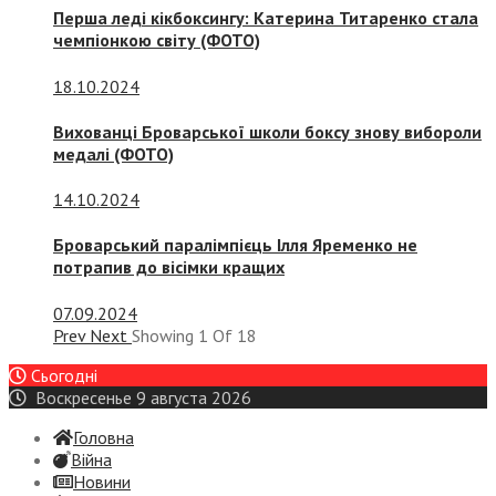
Перша леді кікбоксингу: Катерина Титаренко стала
чемпіонкою світу (ФОТО)
18.10.2024
Вихованці Броварської школи боксу знову вибороли
медалі (ФОТО)
14.10.2024
Броварський паралімпієць Ілля Яременко не
потрапив до вісімки кращих
07.09.2024
Prev
Next
Showing
1
Of
18
Сьогодні
Воскресенье 9 августа 2026
Головна
Війна
Новини