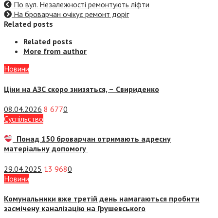
По вул. Незалежності ремонтують ліфти
На броварчан очікує ремонт доріг
Related posts
Related posts
More from author
Новини
Ціни на АЗС скоро знизяться, –
Свириденко
08.04.2026
8 677
0
Суспiльство
Понад 150 броварчан отримають адресну
матеріальну допомогу
29.04.2025
13 968
0
Новини
Комунальники вже третій день намагаються пробити
засмічену каналізацію на Грушевського