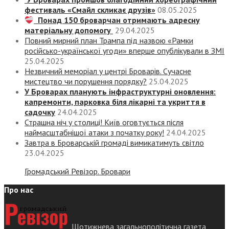
фестиваль «Смайл скликає друзів»
08.05.2025
Понад 150 броварчан отримають адресну
матеріальну допомогу
29.04.2025
Повний мирний план Трампа під назвою «‎Рамки
російсько-української угоди» вперше опублікували в ЗМІ
25.04.2025
Незвичний меморіал у центрі Броварів. Сучасне
мистецтво чи порушення порядку?
25.04.2025
У Броварах планують інфраструктурні оновлення:
капремонти, парковка біля лікарні та укриття в
садочку
24.04.2025
Страшна ніч у столиці! Київ оговтується після
наймасштабнішої атаки з початку року!
24.04.2025
Завтра в Броварській громаді вимикатимуть світло
23.04.2025
Громадський Ревізор. Бровари
Про нас
Щотижнева загальнополітична газета