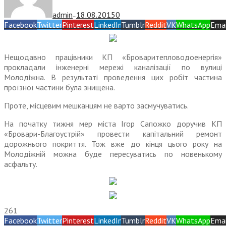
admin
18.08.2015
0
—
Facebook
Twitter
Pinterest
LinkedIn
Tumblr
Reddit
VK
WhatsApp
Emai
Нещодавно працівники КП «Броваритепловодоенергія»
прокладали інженерні мережі каналізації по вулиці
Молодіжна. В результаті проведення цих робіт частина
проїзної частини була знищена.
Проте, місцевим мешканцям не варто засмучуватись.
На початку тижня мер міста Ігор Сапожко доручив КП
«Бровари-Благоустрій» провести капітальний ремонт
дорожнього покриття. Тож вже до кінця цього року на
Молодіжній можна буде пересуватись по новенькому
асфальту.
261
Facebook
Twitter
Pinterest
LinkedIn
Tumblr
Reddit
VK
WhatsApp
Emai