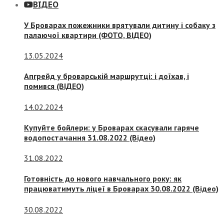
ВІДЕО
У Броварах пожежники врятували дитину і собаку з
палаючої квартири (ФОТО, ВІДЕО)
13.05.2024
Апгрейд у броварській маршрутці: і доїхав, і
помився (ВІДЕО)
14.02.2024
Купуйте бойлери: у Броварах скасували гаряче
водопостачання 31.08.2022 (Відео)
31.08.2022
Готовність до нового навчального року: як
працюватимуть ліцеї в Броварах 30.08.2022 (Відео)
30.08.2022