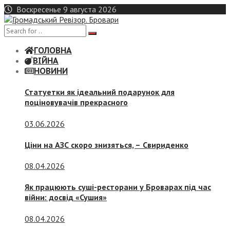
Skip
Воскресенье 9 августа 2026
to
content
ГОЛОВНА
ВІЙНА
НОВИНИ
Статуетки як ідеальний подарунок для
поціновувачів прекрасного
03.06.2026
Ціни на АЗС скоро знизяться, –
Свириденко
08.04.2026
Як працюють суші-ресторани у Броварах під час
війни: досвід «Сушия»
08.04.2026