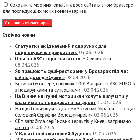
Сохранить моё имя, email и адрес сайта в этом браузере
для последующих моих комментариев.
Стрічка новин
Статуетки як ідеальний подарунок для
поціновувачів прекрасного
03.06.2026
Ціни на АЗС скоро знизяться, –
Свириденко
08.04.2026
Як працюють суші-ресторани у Броварах під час
війни: досвід «Сушия»
08.04.2026
Встигни бути серед перших 100! Відкриття АЗС EURO 5
з подарунками та суперцінами
02.04.2026
На Вінничині гучні мотоцикли хочуть вилучати у
власників та передавати на фронт
17.03.2026
На щиті повернувся додому Захисник України, – солдат
Солодкий Серафим Володимирович
02.06.2025
СБУ запобігла серії нових терактів у Києві, затримано
агента
02.06.2025
У Калиті горів житловий будинок
19.05.2025
У Броварах пройшов благодійний хореографічний