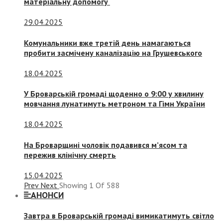
матеріальну допомогу
29.04.2025
Комунальники вже третій день намагаються
пробити засмічену каналізацію на Грушевського
18.04.2025
У Броварській громаді щоденно о 9:00 у хвилину
мовчання лунатимуть метроном та Гімн України
18.04.2025
На Броварщині чоловік подавився м’ясом та
пережив клінічну смерть
15.04.2025
Prev
Next
Showing
1
Of
588
АНОНСИ
Завтра в Броварській громаді вимикатимуть світло