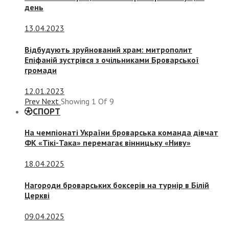
день
13.04.2023
Відбудують зруйнований храм: митрополит
Епіфаній зустрівся з очільниками Броварської
громади
12.01.2023
Prev
Next
Showing
1
Of
9
СПОРТ
На чемпіонаті України броварська команда дівчат
ФК «Тікі-Така» перемагає вінницьку «Ниву»
18.04.2025
Нагороди броварських боксерів на турнір в Білій
Церкві
09.04.2025