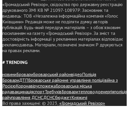
«Громадський Ревізор», свідоцтво про державну реєстрацію
друкованого ЗМІ КВ № 21097-10897Р. Засновник та
видавець: ТОВ «Незалежна інформаційна компанія «Голос
Київщини» Редакція може не поділяти думку авторів
публікацій. Будь-який передрук матеріалів – з обов’язковим
посиланням на газету «Громадський Ревізор». За зміст та
достовірність інформації у рекламних матеріалах відповідає
рекламодавець. Матеріали, позначені значком Р друкуються
на правах реклами.
# TRENDING
новини
Бровари
Броварський район
відео
Поліція
Бровари
ДТП
Броварське районне управління поліції
війна з
Росією
Коронавірус
пожежа
Броварська міська
рада
вакцинація
спорт
Требухів
Броваритепловодоенергія
поліція
райуправління ДСНС
ДСНС
бюджет
Княжичі
Всі права захищені: © 2023,
«Громадський Ревізор»