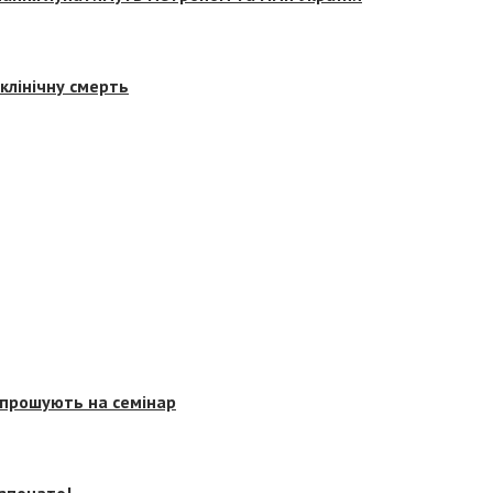
клінічну смерть
запрошують на семінар
озпочато!