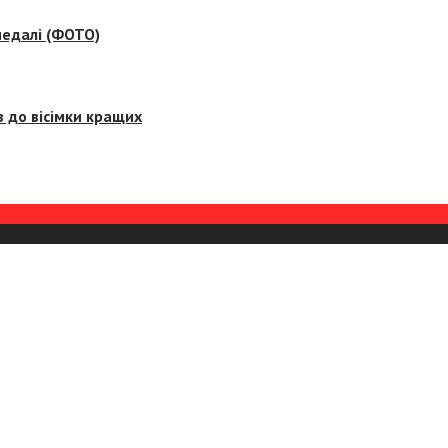
медалі (ФОТО)
 до вісімки кращих