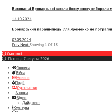
Вихованці Броварської школи боксу знову вибороли 
14.10.2024
Броварський паралімпієць Ілля Яременко не потрапив
07.09.2024
Prev
Next
Showing
1
Of
18
Сьогодні
Пятница 7 августа 2026
Головна
Війна
Новини
Події
Суспiльство
Анонси
Відео
Дайджест
Культура