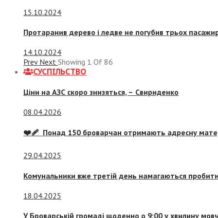
15.10.2024
Протаранив дерево і ледве не погубив трьох пасажир
14.10.2024
Prev
Next
Showing
1
Of
86
СУСПIЛЬСТВО
Ціни на АЗС скоро знизяться, –
Свириденко
08.04.2026
❤️‍🩹 Понад 150 броварчан отримають адресну мат
29.04.2025
Комунальники вже третій день намагаються пробити 
18.04.2025
У Броварській громаді щоденно о 9:00 у хвилину мо