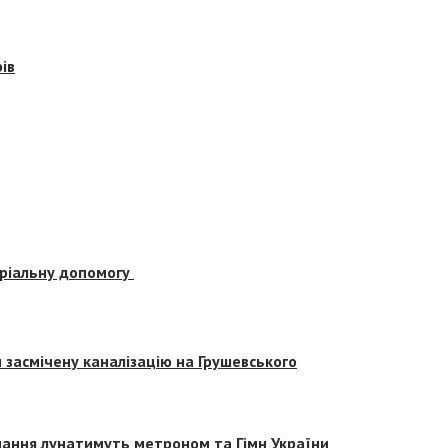
ів
еріальну допомогу
засмічену каналізацію на Грушевського
вчання лунатимуть метроном та Гімн України