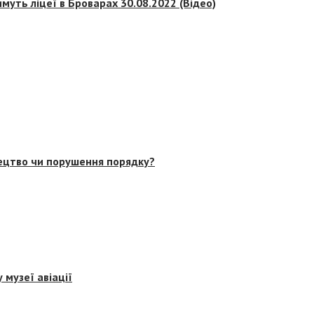
муть ліцеї в Броварах 30.08.2022 (Відео)
тецтво чи порушення порядку?
 музеї авіації