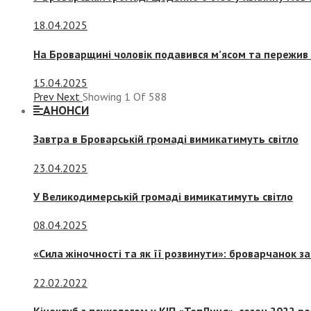
18.04.2025
На Броварщині чоловік подавився м’ясом та пережив 
15.04.2025
Prev
Next
Showing
1
Of
588
АНОНСИ
Завтра в Броварській громаді вимикатимуть світло
23.04.2025
У Великодимерській громаді вимикатимуть світло
08.04.2025
«Сила жіночності та як її розвинути»: броварчанок 
22.02.2022
Кіноклуб з психологом у КІП «ТепЛиця», сезон 2022 р