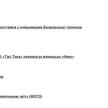
зустрівся з очільниками Броварської громади
 «Тікі-Така» перемагає вінницьку «Ниву»
ві
емпіонкою світу (ФОТО)