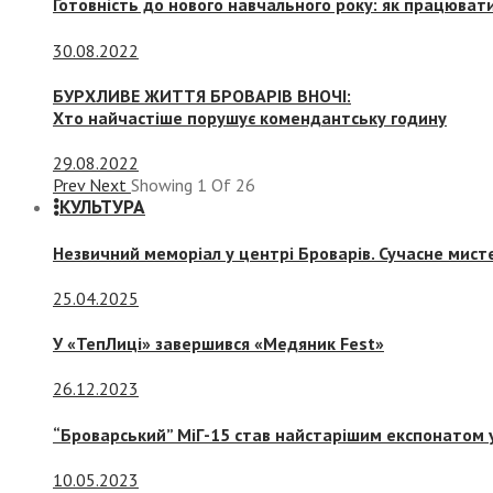
Готовність до нового навчального року: як працювати
30.08.2022
БУРХЛИВЕ ЖИТТЯ БРОВАРІВ ВНОЧІ:
Хто найчастіше порушує комендантську годину
29.08.2022
Prev
Next
Showing
1
Of
26
КУЛЬТУРА
Незвичний меморіал у центрі Броварів. Сучасне мис
25.04.2025
У «ТепЛиці» завершився «Медяник Fest»
26.12.2023
“Броварський” МіГ-15 став найстарішим експонатом у
10.05.2023