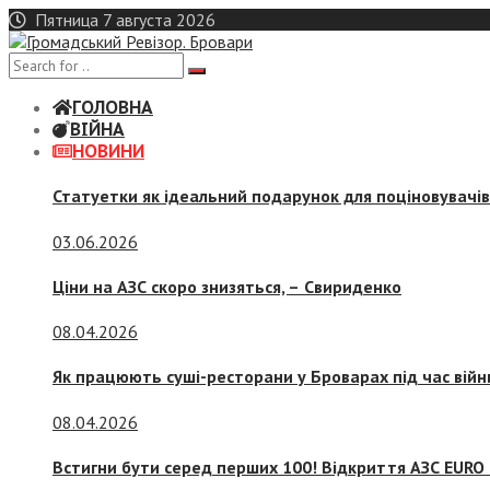
Skip
Пятница 7 августа 2026
to
content
ГОЛОВНА
ВІЙНА
НОВИНИ
Статуетки як ідеальний подарунок для поціновувачі
03.06.2026
Ціни на АЗС скоро знизяться, –
Свириденко
08.04.2026
Як працюють суші-ресторани у Броварах під час війн
08.04.2026
Встигни бути серед перших 100! Відкриття АЗС EURO