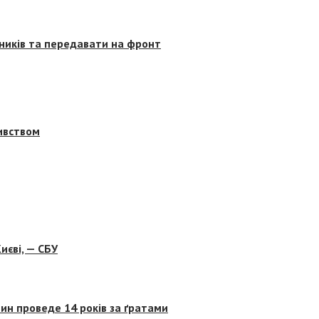
сників та передавати на фронт
бивством
иєві, — СБУ
ин проведе 14 років за ґратами