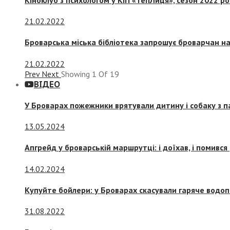
21.02.2022
Броварська міська бібліотека запрошує броварчан 
21.02.2022
Prev
Next
Showing
1
Of
19
ВІДЕО
У Броварах пожежники врятували дитину і собаку з 
13.05.2024
Апгрейд у броварській маршрутці: і доїхав, і помився
14.02.2024
Купуйте бойлери: у Броварах скасували гаряче водоп
31.08.2022