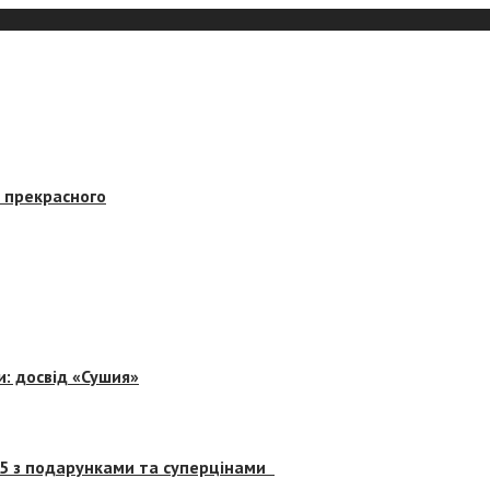
в прекрасного
и: досвід «Сушия»
 5 з подарунками та суперцінами