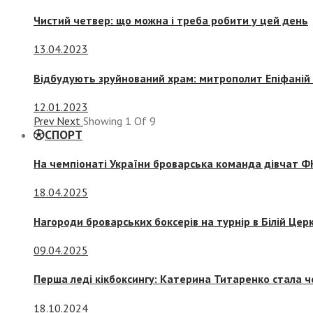
Чистий четвер: що можна і треба робити у цей день
13.04.2023
Відбудують зруйнований храм: митрополит Епіфаній 
12.01.2023
Prev
Next
Showing
1
Of
9
СПОРТ
На чемпіонаті України броварська команда дівчат ФК
18.04.2025
Нагороди броварських боксерів на турнір в Білій Церк
09.04.2025
Перша леді кікбоксингу: Катерина Титаренко стала ч
18.10.2024