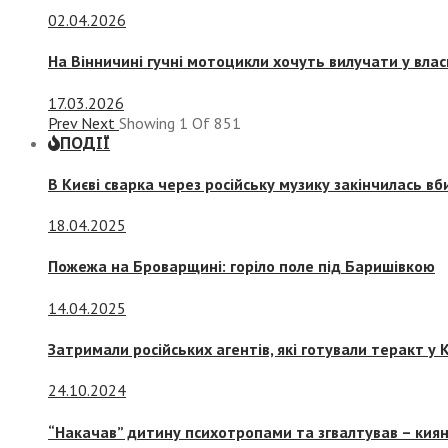
02.04.2026
На Вінничині гучні мотоцикли хочуть вилучати у вла
17.03.2026
Prev
Next
Showing
1
Of
851
ПОДІЇ
В Києві сварка через російську музику закінчилась в
18.04.2025
Пожежа на Броварщині: горіло поле під Баришівкою
14.04.2025
Затримали російських агентів, які готували теракт у К
24.10.2024
“Накачав” дитину психотропами та згвалтував – киян