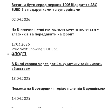
Встигни бути серед перших 100! Відкриття АЗС
EURO 5 з подарунками та суперцінами
02.04.2026
На Вінничині гучні мотоцикли хочуть вилучати у
власників та передавати на фронт
17.03.2026
Prev
Next
Showing
1
Of
851
ПОДІЇ
В Києві сварка через російську музику закінчилась
вбивством
18.04.2025
Пожежа на Броварщині: горіло поле під Баришівкою
14.04.2025