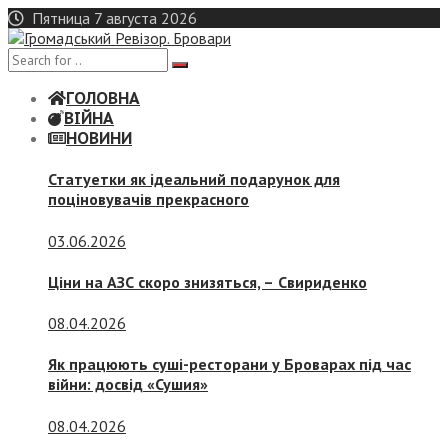
Skip
Пятница 7 августа 2026
to
content
ГОЛОВНА
ВІЙНА
НОВИНИ
Статуетки як ідеальний подарунок для
поціновувачів прекрасного
03.06.2026
Ціни на АЗС скоро знизяться, –
Свириденко
08.04.2026
Як працюють суші-ресторани у Броварах під час
війни: досвід «Сушия»
08.04.2026