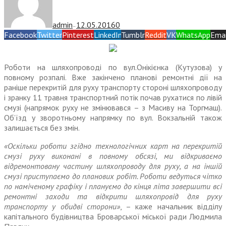
admin
12.05.2016
0
—
Facebook
Twitter
Pinterest
LinkedIn
Tumblr
Reddit
VK
WhatsApp
Emai
Роботи на шляхопроводі по вул.Онікієнка (Кутузова) у
повному розпалі. Вже закінчено планові ремонтні дії на
раніше перекритій для руху транспорту стороні шляхопроводу
і зранку 11 травня транспортний потік почав рухатися по лівій
смузі (напрямок руху не змінювався – з Масиву на Торгмаш).
Об’їзд у зворотньому напрямку по вул. Вокзальній також
залишається без змін.
«Оскільки роботи згідно технологічних карт на перекритій
смузі руху виконані в повному обсязі, ми відкриваємо
відремонтовану частину шляхопроводу для руху, а на іншій
смузі приступаємо до планових робіт. Роботи ведуться чітко
по наміченому графіку і плануємо до кінця літа завершити всі
ремонтні заходи та відкрити шляхопровід для руху
транспорту у обидві сторони»
, – каже начальник відділу
капітального будівництва Броварської міської ради Людмила