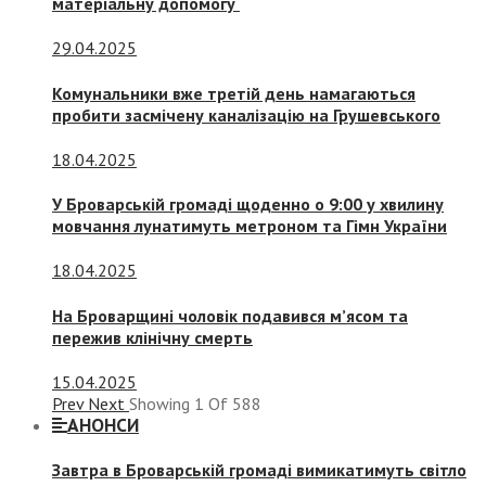
матеріальну допомогу
29.04.2025
Комунальники вже третій день намагаються
пробити засмічену каналізацію на Грушевського
18.04.2025
У Броварській громаді щоденно о 9:00 у хвилину
мовчання лунатимуть метроном та Гімн України
18.04.2025
На Броварщині чоловік подавився м’ясом та
пережив клінічну смерть
15.04.2025
Prev
Next
Showing
1
Of
588
АНОНСИ
Завтра в Броварській громаді вимикатимуть світло