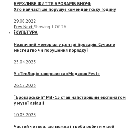
БУРХЛИВЕ ЖИТТЯ БРОВАРІВ ВНОЧІ:
Хто найчастіше порушує комендантську годину
29.08.2022
Prev
Next
Showing
1
Of
26
КУЛЬТУРА
Незвичний меморіал у центрі Броварів. Сучасне
мистецтво чи порушення порядку?
25.04.2025
У «ТепЛиці» завершився «Медяник Fest»
26.12.2023
“Броварський” МіГ-15 став найстарішим експонатом
у музеї авіації
10.05.2023
Чистий четвер: що можна і треба робити у цей