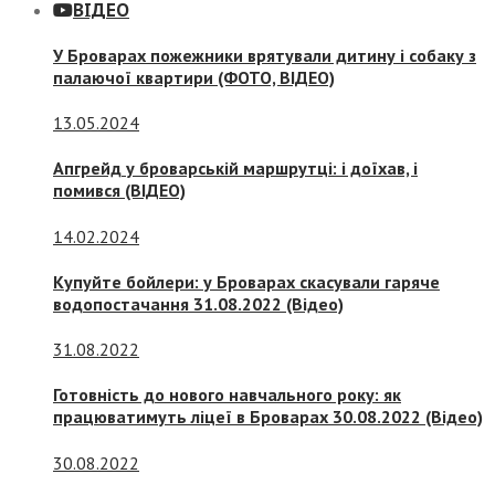
ВІДЕО
У Броварах пожежники врятували дитину і собаку з
палаючої квартири (ФОТО, ВІДЕО)
13.05.2024
Апгрейд у броварській маршрутці: і доїхав, і
помився (ВІДЕО)
14.02.2024
Купуйте бойлери: у Броварах скасували гаряче
водопостачання 31.08.2022 (Відео)
31.08.2022
Готовність до нового навчального року: як
працюватимуть ліцеї в Броварах 30.08.2022 (Відео)
30.08.2022