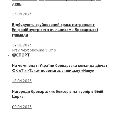
день
13.04.2023
Відбудують зруйнований храм: митрополит
Епіфаній зустрівся з очільниками Броварської
громади
12.01.2023
Prev
Next
Showing
1
Of
9
СПОРТ
На чемпіонаті України броварська команда дівчат
ФК «Тікі-Така» перемагає вінницьку «Ниву»
18.04.2025
Нагороди броварських боксерів на турнір в Білій
Церкві
09.04.2025