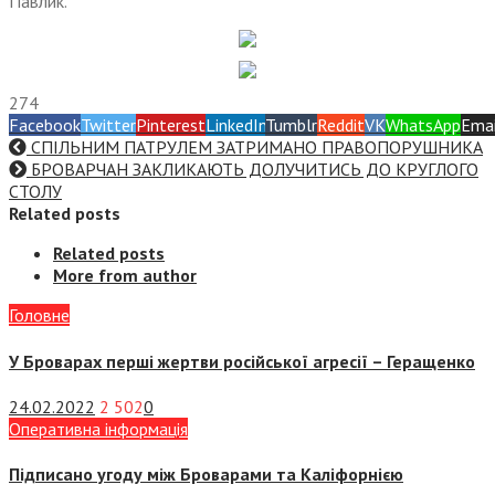
Павлик.
274
Facebook
Twitter
Pinterest
LinkedIn
Tumblr
Reddit
VK
WhatsApp
Emai
СПІЛЬНИМ ПАТРУЛЕМ ЗАТРИМАНО ПРАВОПОРУШНИКА
БРОВАРЧАН ЗАКЛИКАЮТЬ ДОЛУЧИТИСЬ ДО КРУГЛОГО
СТОЛУ
Related posts
Related posts
More from author
Головне
У Броварах перші жертви російської агресії – Геращенко
24.02.2022
2 502
0
Оперативна інформація
Підписано угоду між Броварами та Каліфорнією