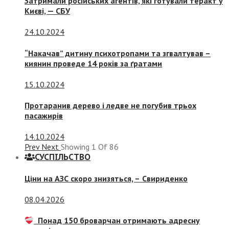
Затримали російських агентів, які готували теракт у
Києві, — СБУ
24.10.2024
“Накачав” дитину психотропами та згвалтував –
киянин проведе 14 років за ґратами
15.10.2024
Протаранив дерево і ледве не погубив трьох
пасажирів
14.10.2024
Prev
Next
Showing
1
Of
86
СУСПIЛЬСТВО
Ціни на АЗС скоро знизяться, –
Свириденко
08.04.2026
Понад 150 броварчан отримають адресну