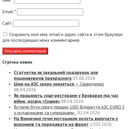
Имя
*
Email
*
Сайт
Сохранить моё имя, email и адрес сайта в этом браузере
для последующих моих комментариев.
Стрічка новин
Статуетки як ідеальний подарунок для
поціновувачів прекрасного
03.06.2026
Ціни на АЗС скоро знизяться, –
Свириденко
08.04.2026
Як працюють суші-ресторани у Броварах під час
війни: досвід «Сушия»
08.04.2026
Встигни бути серед перших 100! Відкриття АЗС EURO 5
з подарунками та суперцінами
02.04.2026
На Вінничині гучні мотоцикли хочуть вилучати у
власників та передавати на фронт
17.03.2026