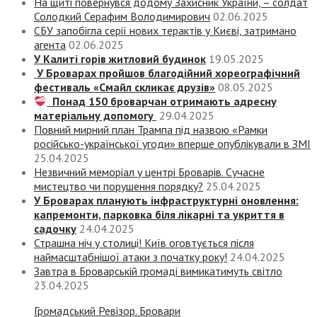
На щиті повернувся додому Захисник України, – солдат
Солодкий Серафим Володимирович
02.06.2025
СБУ запобігла серії нових терактів у Києві, затримано
агента
02.06.2025
У Калиті горів житловий будинок
19.05.2025
У Броварах пройшов благодійний хореографічний
фестиваль «Смайл скликає друзів»
08.05.2025
Понад 150 броварчан отримають адресну
матеріальну допомогу
29.04.2025
Повний мирний план Трампа під назвою «‎Рамки
російсько-української угоди» вперше опублікували в ЗМІ
25.04.2025
Незвичний меморіал у центрі Броварів. Сучасне
мистецтво чи порушення порядку?
25.04.2025
У Броварах планують інфраструктурні оновлення:
капремонти, парковка біля лікарні та укриття в
садочку
24.04.2025
Страшна ніч у столиці! Київ оговтується після
наймасштабнішої атаки з початку року!
24.04.2025
Завтра в Броварській громаді вимикатимуть світло
23.04.2025
Громадський Ревізор. Бровари