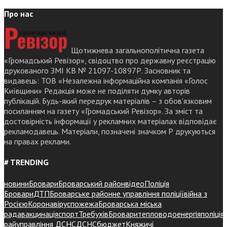
Про нас
Щотижнева загальнополітична газета
«Громадський Ревізор», свідоцтво про державну реєстрацію
друкованого ЗМІ КВ № 21097-10897Р. Засновник та
видавець: ТОВ «Незалежна інформаційна компанія «Голос
Київщини» Редакція може не поділяти думку авторів
публікацій. Будь-який передрук матеріалів – з обов’язковим
посиланням на газету «Громадський Ревізор». За зміст та
достовірність інформації у рекламних матеріалах відповідає
рекламодавець. Матеріали, позначені значком Р друкуються
на правах реклами.
# TRENDING
новини
Бровари
Броварський район
відео
Поліція
Бровари
ДТП
Броварське районне управління поліції
війна з
Росією
Коронавірус
пожежа
Броварська міська
рада
вакцинація
спорт
Требухів
Броваритепловодоенергія
поліція
райуправління ДСНС
ДСНС
бюджет
Княжичі