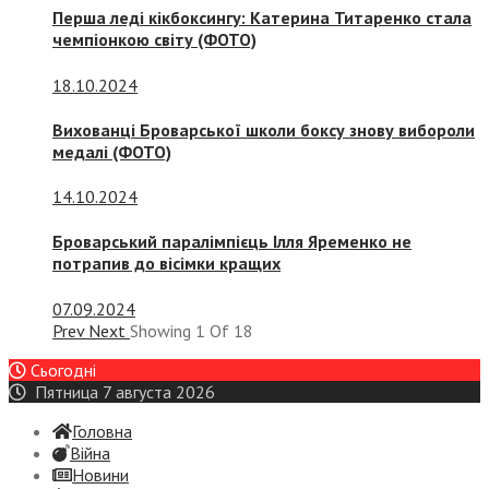
Перша леді кікбоксингу: Катерина Титаренко стала
чемпіонкою світу (ФОТО)
18.10.2024
Вихованці Броварської школи боксу знову вибороли
медалі (ФОТО)
14.10.2024
Броварський паралімпієць Ілля Яременко не
потрапив до вісімки кращих
07.09.2024
Prev
Next
Showing
1
Of
18
Сьогодні
Пятница 7 августа 2026
Головна
Війна
Новини