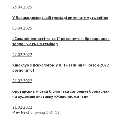
23.04.2025
У Великодимерській громаді вимикатимуть світло
08.04.2025
«Сила жіночності та як її розвинути»: броварчанок
запрошують на семінар
22.02.2022
Кіноклуб з психологом у КІП «ТепЛиця», сезон 2022
розпочато!
21.02.2022
Броварська міська бібліотека запрошує броварчан
на художню виставку «Живопис життя»
21.02.2022
Prev
Next
Showing
1
Of
19