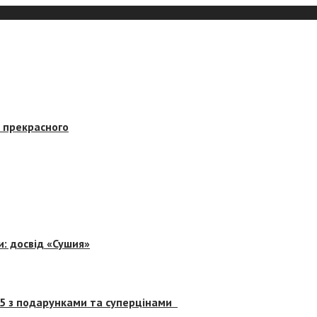
в прекрасного
и: досвід «Сушия»
 5 з подарунками та суперцінами