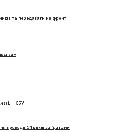
сників та передавати на фронт
бивством
иєві, — СБУ
ин проведе 14 років за ґратами