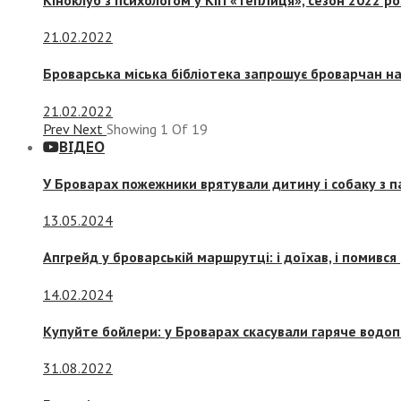
21.02.2022
Броварська міська бібліотека запрошує броварчан 
21.02.2022
Prev
Next
Showing
1
Of
19
ВІДЕО
У Броварах пожежники врятували дитину і собаку з 
13.05.2024
Апгрейд у броварській маршрутці: і доїхав, і помився
14.02.2024
Купуйте бойлери: у Броварах скасували гаряче водоп
31.08.2022