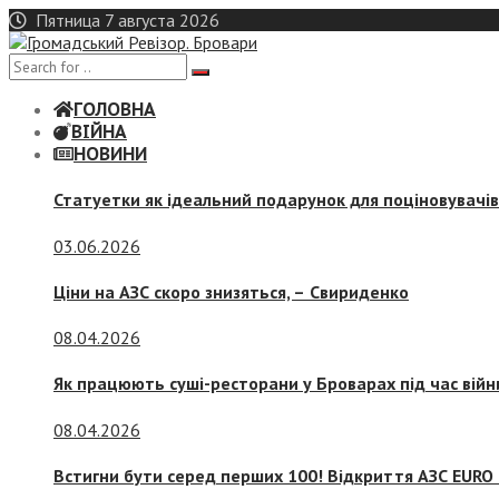
Skip
Пятница 7 августа 2026
to
content
ГОЛОВНА
ВІЙНА
НОВИНИ
Статуетки як ідеальний подарунок для поціновувачі
03.06.2026
Ціни на АЗС скоро знизяться, –
Свириденко
08.04.2026
Як працюють суші-ресторани у Броварах під час війн
08.04.2026
Встигни бути серед перших 100! Відкриття АЗС EURO