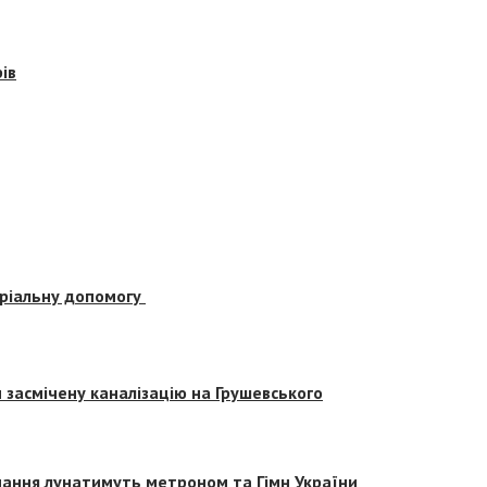
ів
еріальну допомогу
засмічену каналізацію на Грушевського
вчання лунатимуть метроном та Гімн України