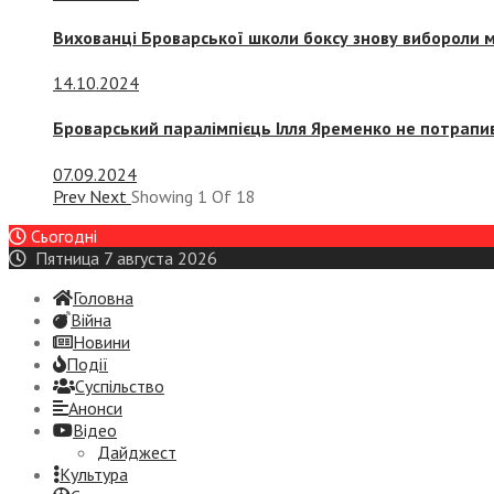
Вихованці Броварської школи боксу знову вибороли 
14.10.2024
Броварський паралімпієць Ілля Яременко не потрапив
07.09.2024
Prev
Next
Showing
1
Of
18
Сьогодні
Пятница 7 августа 2026
Головна
Війна
Новини
Події
Суспiльство
Анонси
Відео
Дайджест
Культура