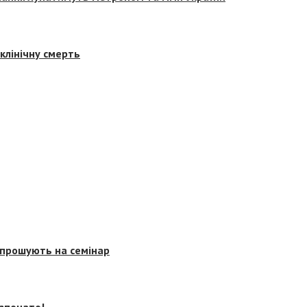
клінічну смерть
запрошують на семінар
озпочато!