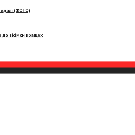
медалі (ФОТО)
 до вісімки кращих