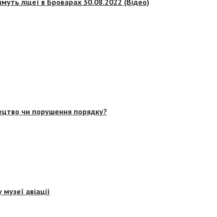
муть ліцеї в Броварах 30.08.2022 (Відео)
тецтво чи порушення порядку?
 музеї авіації