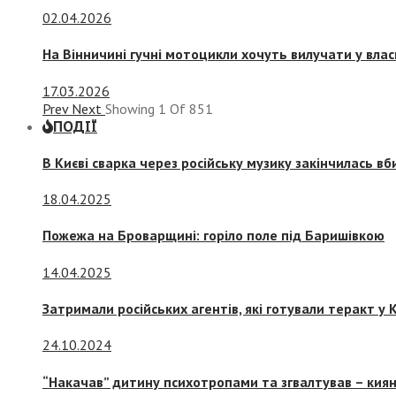
02.04.2026
На Вінничині гучні мотоцикли хочуть вилучати у вла
17.03.2026
Prev
Next
Showing
1
Of
851
ПОДІЇ
В Києві сварка через російську музику закінчилась в
18.04.2025
Пожежа на Броварщині: горіло поле під Баришівкою
14.04.2025
Затримали російських агентів, які готували теракт у К
24.10.2024
“Накачав” дитину психотропами та згвалтував – киян