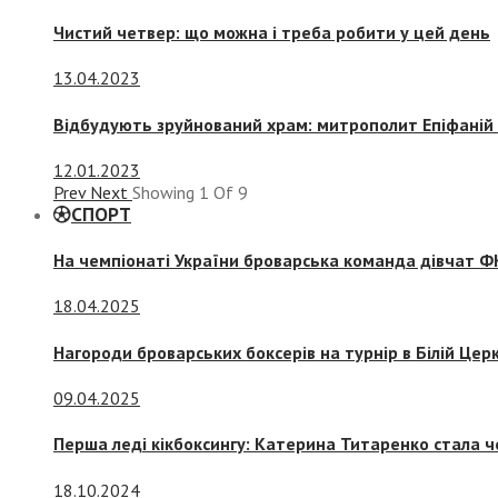
Чистий четвер: що можна і треба робити у цей день
13.04.2023
Відбудують зруйнований храм: митрополит Епіфаній 
12.01.2023
Prev
Next
Showing
1
Of
9
СПОРТ
На чемпіонаті України броварська команда дівчат ФК
18.04.2025
Нагороди броварських боксерів на турнір в Білій Церк
09.04.2025
Перша леді кікбоксингу: Катерина Титаренко стала ч
18.10.2024