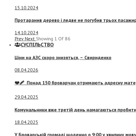
15.10.2024
Протаранив дерево і ледве не погубив трьох пасажир
14.10.2024
Prev
Next
Showing
1
Of
86
СУСПIЛЬСТВО
Ціни на АЗС скоро знизяться, –
Свириденко
08.04.2026
❤️‍🩹 Понад 150 броварчан отримають адресну мат
29.04.2025
Комунальники вже третій день намагаються пробити 
18.04.2025
У Броварській громаді щоденно о 9:00 у хвилину мо