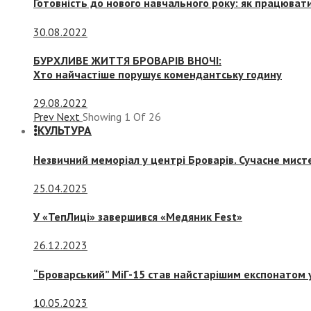
Готовність до нового навчального року: як працювати
30.08.2022
БУРХЛИВЕ ЖИТТЯ БРОВАРІВ ВНОЧІ:
Хто найчастіше порушує комендантську годину
29.08.2022
Prev
Next
Showing
1
Of
26
КУЛЬТУРА
Незвичний меморіал у центрі Броварів. Сучасне мис
25.04.2025
У «ТепЛиці» завершився «Медяник Fest»
26.12.2023
“Броварський” МіГ-15 став найстарішим експонатом у
10.05.2023