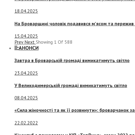
18.04.2025
На Броварщині чоловік подавився м’ясом та пережив 
15.04.2025
Prev
Next
Showing
1
Of
588
АНОНСИ
Завтра в Броварській громаді вимикатимуть світло
23.04.2025
У Великодимерській громаді вимикатимуть світло
08.04.2025
«Сила жіночності та як її розвинути»: броварчанок 
22.02.2022
Кіноклуб з психологом у КІП «ТепЛиця», сезон 2022 р