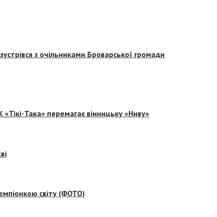
зустрівся з очільниками Броварської громади
 «Тікі-Така» перемагає вінницьку «Ниву»
ві
емпіонкою світу (ФОТО)