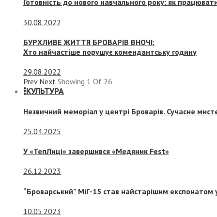
Готовність до нового навчального року: як працювати
30.08.2022
БУРХЛИВЕ ЖИТТЯ БРОВАРІВ ВНОЧІ:
Хто найчастіше порушує комендантську годину
29.08.2022
Prev
Next
Showing
1
Of
26
КУЛЬТУРА
Незвичний меморіал у центрі Броварів. Сучасне мис
25.04.2025
У «ТепЛиці» завершився «Медяник Fest»
26.12.2023
“Броварський” МіГ-15 став найстарішим експонатом у
10.05.2023