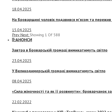
18.04.2025
На Броварщині чоловік подавився м’ясом та пережив 
15.04.2025
Prev
Next
Showing
1
Of
588
АНОНСИ
Завтра в Броварській громаді вимикатимуть світло
23.04.2025
У Великодимерській громаді вимикатимуть світло
08.04.2025
«Сила жіночності та як її розвинути»: броварчанок 
22.02.2022
Кіноклуб з психологом у КІП «ТепЛиця», сезон 2022 р