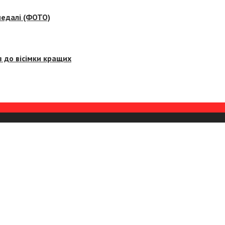
медалі (ФОТО)
 до вісімки кращих