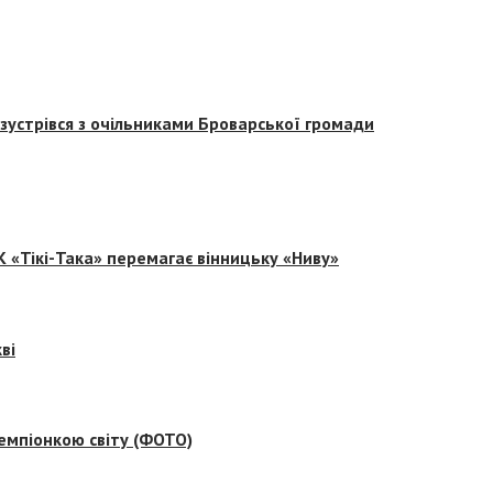
зустрівся з очільниками Броварської громади
 «Тікі-Така» перемагає вінницьку «Ниву»
ві
емпіонкою світу (ФОТО)