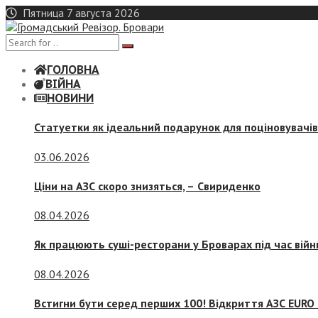
Skip
Пятница 7 августа 2026
to
content
ГОЛОВНА
ВІЙНА
НОВИНИ
Статуетки як ідеальний подарунок для поціновувачі
03.06.2026
Ціни на АЗС скоро знизяться, –
Свириденко
08.04.2026
Як працюють суші-ресторани у Броварах під час війн
08.04.2026
Встигни бути серед перших 100! Відкриття АЗС EURO