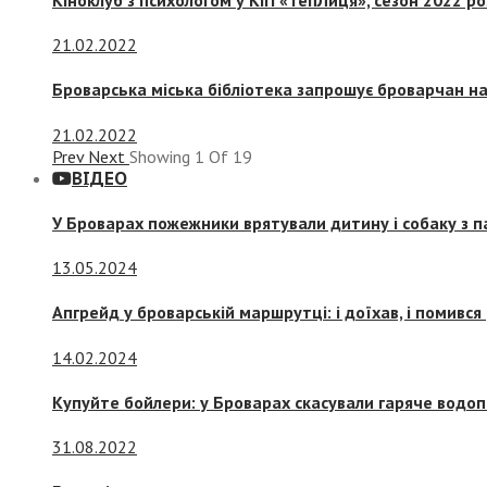
21.02.2022
Броварська міська бібліотека запрошує броварчан 
21.02.2022
Prev
Next
Showing
1
Of
19
ВІДЕО
У Броварах пожежники врятували дитину і собаку з 
13.05.2024
Апгрейд у броварській маршрутці: і доїхав, і помився
14.02.2024
Купуйте бойлери: у Броварах скасували гаряче водоп
31.08.2022