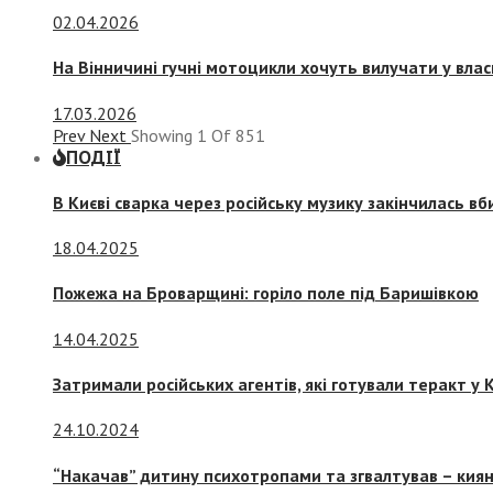
02.04.2026
На Вінничині гучні мотоцикли хочуть вилучати у вла
17.03.2026
Prev
Next
Showing
1
Of
851
ПОДІЇ
В Києві сварка через російську музику закінчилась в
18.04.2025
Пожежа на Броварщині: горіло поле під Баришівкою
14.04.2025
Затримали російських агентів, які готували теракт у К
24.10.2024
“Накачав” дитину психотропами та згвалтував – киян