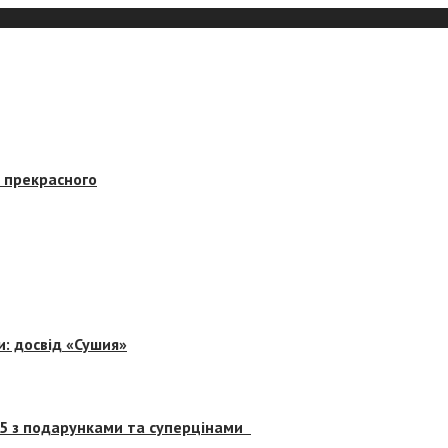
в прекрасного
и: досвід «Сушия»
 5 з подарунками та суперцінами