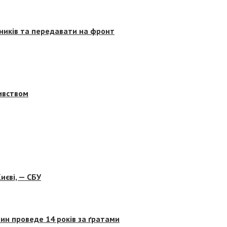
сників та передавати на фронт
бивством
иєві, — СБУ
ин проведе 14 років за ґратами