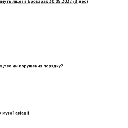
муть ліцеї в Броварах 30.08.2022 (Відео)
тецтво чи порушення порядку?
 музеї авіації