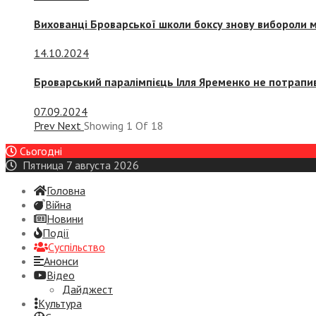
Вихованці Броварської школи боксу знову вибороли 
14.10.2024
Броварський паралімпієць Ілля Яременко не потрапив
07.09.2024
Prev
Next
Showing
1
Of
18
Сьогодні
Пятница 7 августа 2026
Головна
Війна
Новини
Події
Суспiльство
Анонси
Відео
Дайджест
Культура