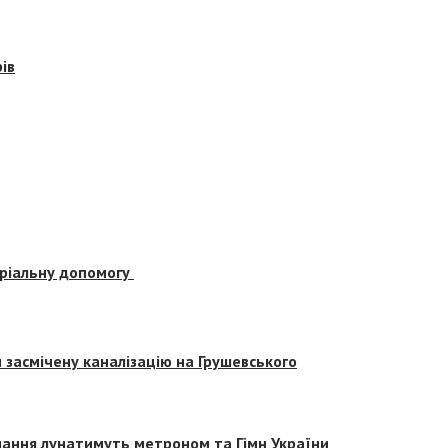
ів
еріальну допомогу
засмічену каналізацію на Грушевського
вчання лунатимуть метроном та Гімн України