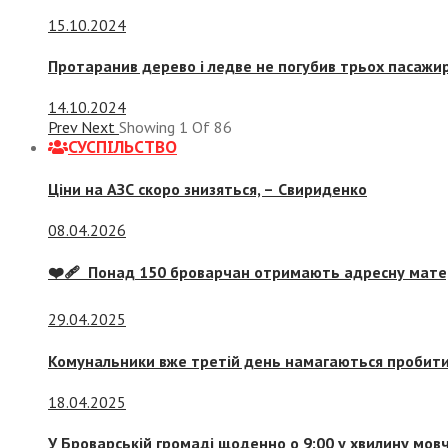
15.10.2024
Протаранив дерево і ледве не погубив трьох пасажир
14.10.2024
Prev
Next
Showing
1
Of
86
СУСПIЛЬСТВО
Ціни на АЗС скоро знизяться, –
Свириденко
08.04.2026
❤️‍🩹 Понад 150 броварчан отримають адресну мат
29.04.2025
Комунальники вже третій день намагаються пробити 
18.04.2025
У Броварській громаді щоденно о 9:00 у хвилину мо