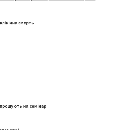
клінічну смерть
запрошують на семінар
озпочато!