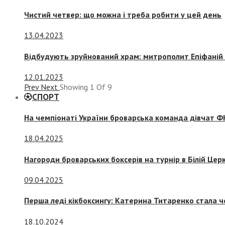
Чистий четвер: що можна і треба робити у цей день
13.04.2023
Відбудують зруйнований храм: митрополит Епіфаній 
12.01.2023
Prev
Next
Showing
1
Of
9
СПОРТ
На чемпіонаті України броварська команда дівчат ФК
18.04.2025
Нагороди броварських боксерів на турнір в Білій Церк
09.04.2025
Перша леді кікбоксингу: Катерина Титаренко стала ч
18.10.2024