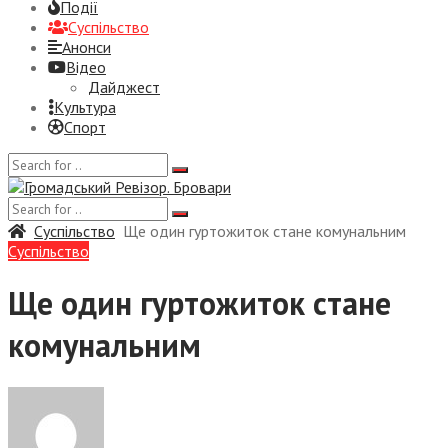
Події
Суспiльство
Анонси
Відео
Дайджест
Культура
Спорт
Суспiльство
Ще один гуртожиток стане комунальним
Суспiльство
Ще один гуртожиток стане
комунальним