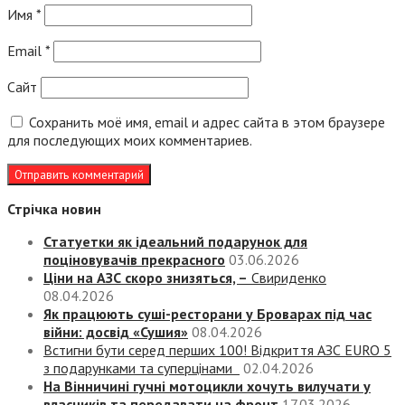
Имя
*
Email
*
Сайт
Сохранить моё имя, email и адрес сайта в этом браузере
для последующих моих комментариев.
Стрічка новин
Статуетки як ідеальний подарунок для
поціновувачів прекрасного
03.06.2026
Ціни на АЗС скоро знизяться, –
Свириденко
08.04.2026
Як працюють суші-ресторани у Броварах під час
війни: досвід «Сушия»
08.04.2026
Встигни бути серед перших 100! Відкриття АЗС EURO 5
з подарунками та суперцінами
02.04.2026
На Вінничині гучні мотоцикли хочуть вилучати у
власників та передавати на фронт
17.03.2026