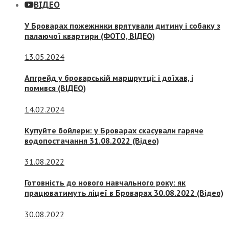
ВІДЕО
У Броварах пожежники врятували дитину і собаку з
палаючої квартири (ФОТО, ВІДЕО)
13.05.2024
Апгрейд у броварській маршрутці: і доїхав, і
помився (ВІДЕО)
14.02.2024
Купуйте бойлери: у Броварах скасували гаряче
водопостачання 31.08.2022 (Відео)
31.08.2022
Готовність до нового навчального року: як
працюватимуть ліцеї в Броварах 30.08.2022 (Відео)
30.08.2022