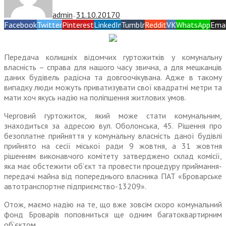
admin
31.10.2017
0
—
Facebook
Twitter
Pinterest
LinkedIn
Tumblr
Reddit
VK
WhatsApp
Emai
Передача колишніх відомчих гуртожитків у комунальну
власність – справа для нашого часу звична, а для мешканців
даних будівель радісна та довгоочікувана. Адже в такому
випадку люди можуть приватизувати свої квадратні метри та
мати хоч якусь надію на поліпшення житлових умов.
Черговий гуртожиток, який може стати комунальним,
знаходиться за адресою вул. Оболонська, 45. Рішення про
безоплатне прийняття у комунальну власність даної будівлі
прийнято на сесії міської ради 9 жовтня, а 31 жовтня
рішенням виконавчого комітету затверджено склад комісії,
яка має обстежити об’єкт та провести процедуру приймання-
передачі майна від попереднього власника ПАТ «Броварське
автотранспортне підприємство-13209».
Отож, маємо надію на те, що вже зовсім скоро комунальний
фонд Броварів поповниться ще одним багатоквартирним
об’єктом.