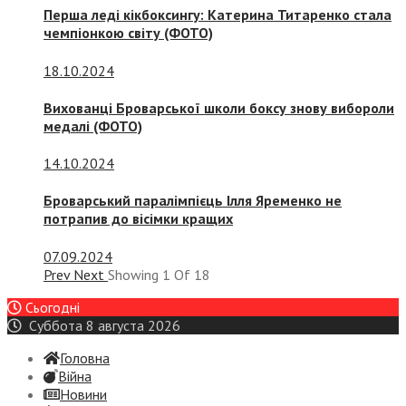
Перша леді кікбоксингу: Катерина Титаренко стала
чемпіонкою світу (ФОТО)
18.10.2024
Вихованці Броварської школи боксу знову вибороли
медалі (ФОТО)
14.10.2024
Броварський паралімпієць Ілля Яременко не
потрапив до вісімки кращих
07.09.2024
Prev
Next
Showing
1
Of
18
Сьогодні
Суббота 8 августа 2026
Головна
Війна
Новини