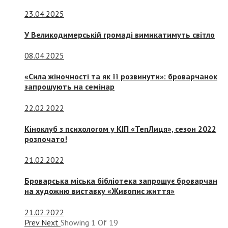
23.04.2025
У Великодимерській громаді вимикатимуть світло
08.04.2025
«Сила жіночності та як її розвинути»: броварчанок
запрошують на семінар
22.02.2022
Кіноклуб з психологом у КІП «ТепЛиця», сезон 2022
розпочато!
21.02.2022
Броварська міська бібліотека запрошує броварчан
на художню виставку «Живопис життя»
21.02.2022
Prev
Next
Showing
1
Of
19