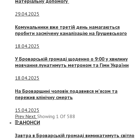
матеріальну допомогу
29.04.2025
Комунальники вже третій день намагаються
пробити засмічену каналізацію на Грушевського
18.04.2025
У Броварській громаді щоденно о 9:00 у хвилину
мовчання лунатимуть метроном та Гімн України
18.04.2025
На Броварщині чоловік подавився м’ясом та
пережив клінічну смерть
15.04.2025
Prev
Next
Showing
1
Of
588
АНОНСИ
Завтра в Броварській громаді вимикатимуть світло