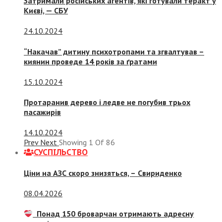
Затримали російських агентів, які готували теракт у
Києві, — СБУ
24.10.2024
“Накачав” дитину психотропами та згвалтував –
киянин проведе 14 років за ґратами
15.10.2024
Протаранив дерево і ледве не погубив трьох
пасажирів
14.10.2024
Prev
Next
Showing
1
Of
86
СУСПIЛЬСТВО
Ціни на АЗС скоро знизяться, –
Свириденко
08.04.2026
Понад 150 броварчан отримають адресну