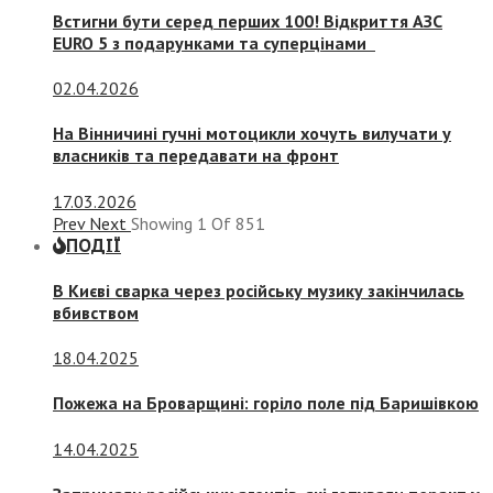
Встигни бути серед перших 100! Відкриття АЗС
EURO 5 з подарунками та суперцінами
02.04.2026
На Вінничині гучні мотоцикли хочуть вилучати у
власників та передавати на фронт
17.03.2026
Prev
Next
Showing
1
Of
851
ПОДІЇ
В Києві сварка через російську музику закінчилась
вбивством
18.04.2025
Пожежа на Броварщині: горіло поле під Баришівкою
14.04.2025