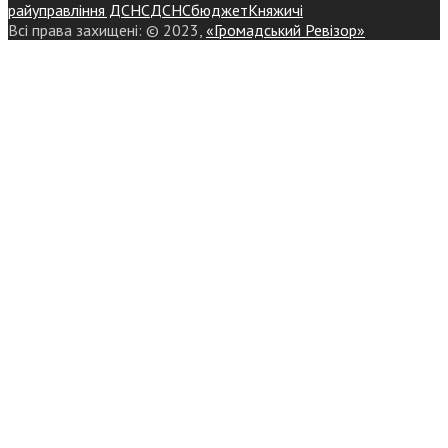
райуправління ДСНС
ДСНС
бюджет
Княжичі
Всі права захищені: © 2023,
«Громадський Ревізор»