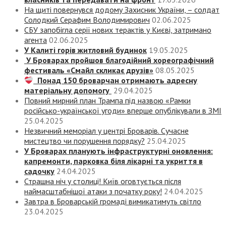
На щиті повернувся додому Захисник України, – солдат
Солодкий Серафим Володимирович
02.06.2025
СБУ запобігла серії нових терактів у Києві, затримано
агента
02.06.2025
У Калиті горів житловий будинок
19.05.2025
У Броварах пройшов благодійний хореографічний
фестиваль «Смайл скликає друзів»
08.05.2025
Понад 150 броварчан отримають адресну
матеріальну допомогу
29.04.2025
Повний мирний план Трампа під назвою «‎Рамки
російсько-української угоди» вперше опублікували в ЗМІ
25.04.2025
Незвичний меморіал у центрі Броварів. Сучасне
мистецтво чи порушення порядку?
25.04.2025
У Броварах планують інфраструктурні оновлення:
капремонти, парковка біля лікарні та укриття в
садочку
24.04.2025
Страшна ніч у столиці! Київ оговтується після
наймасштабнішої атаки з початку року!
24.04.2025
Завтра в Броварській громаді вимикатимуть світло
23.04.2025