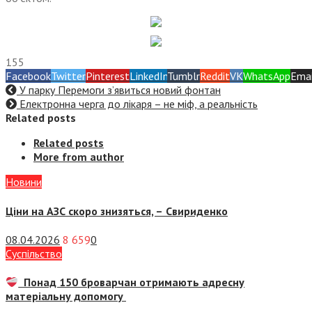
155
Facebook
Twitter
Pinterest
LinkedIn
Tumblr
Reddit
VK
WhatsApp
Emai
У парку Перемоги з’явиться новий фонтан
Електронна черга до лікаря – не міф, а реальність
Related posts
Related posts
More from author
Новини
Ціни на АЗС скоро знизяться, –
Свириденко
08.04.2026
8 659
0
Суспiльство
Понад 150 броварчан отримають адресну
матеріальну допомогу