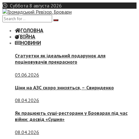
Skip
Суббота 8 августа 2026
to
content
ГОЛОВНА
ВІЙНА
НОВИНИ
Статуетки як ідеальний подарунок для
поціновувачів прекрасного
03.06.2026
Ціни на АЗС скоро знизяться, –
Свириденко
08.04.2026
Як працюють суші-ресторани у Броварах під час
війни: досвід «Сушия»
08.04.2026