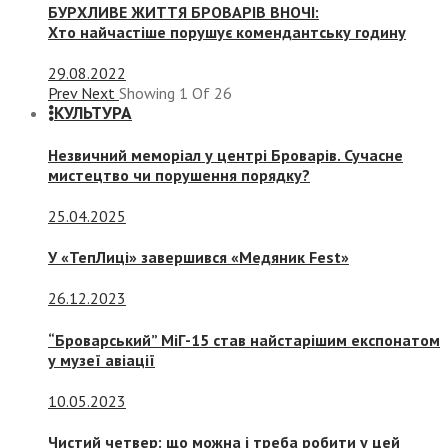
БУРХЛИВЕ ЖИТТЯ БРОВАРІВ ВНОЧІ:
Хто найчастіше порушує комендантську годину
29.08.2022
Prev
Next
Showing
1
Of
26
КУЛЬТУРА
Незвичний меморіал у центрі Броварів. Сучасне
мистецтво чи порушення порядку?
25.04.2025
У «ТепЛиці» завершився «Медяник Fest»
26.12.2023
“Броварський” МіГ-15 став найстарішим експонатом
у музеї авіації
10.05.2023
Чистий четвер: що можна і треба робити у цей