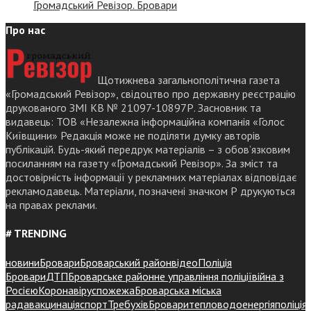
Громадський Ревізор. Бровари
Про нас
Щотижнева загальнополітична газета
«Громадський Ревізор», свідоцтво про державну реєстрацію
друкованого ЗМІ КВ № 21097-10897Р. Засновник та
видавець: ТОВ «Незалежна інформаційна компанія «Голос
Київщини» Редакція може не поділяти думку авторів
публікацій. Будь-який передрук матеріалів – з обов’язковим
посиланням на газету «Громадський Ревізор». За зміст та
достовірність інформації у рекламних матеріалах відповідає
рекламодавець. Матеріали, позначені значком Р друкуються
на правах реклами.
# TRENDING
новини
Бровари
Броварський район
відео
Поліція
Бровари
ДТП
Броварське районне управління поліції
війна з
Росією
Коронавірус
пожежа
Броварська міська
рада
вакцинація
спорт
Требухів
Броваритепловодоенергія
поліція