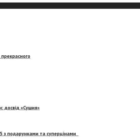
в прекрасного
и: досвід «Сушия»
 5 з подарунками та суперцінами