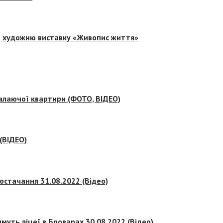
на художню виставку «Живопис життя»
палаючої квартири (ФОТО, ВІДЕО)
 (ВІДЕО)
остачання 31.08.2022 (Відео)
муть ліцеї в Броварах 30.08.2022 (Відео)