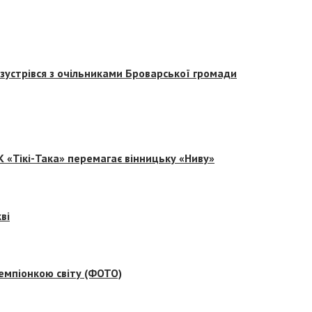
зустрівся з очільниками Броварської громади
 «Тікі-Така» перемагає вінницьку «Ниву»
ві
емпіонкою світу (ФОТО)