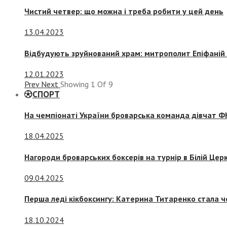
Чистий четвер: що можна і треба робити у цей день
13.04.2023
Відбудують зруйнований храм: митрополит Епіфаній 
12.01.2023
Prev
Next
Showing
1
Of
9
СПОРТ
На чемпіонаті України броварська команда дівчат ФК
18.04.2025
Нагороди броварських боксерів на турнір в Білій Церк
09.04.2025
Перша леді кікбоксингу: Катерина Титаренко стала ч
18.10.2024