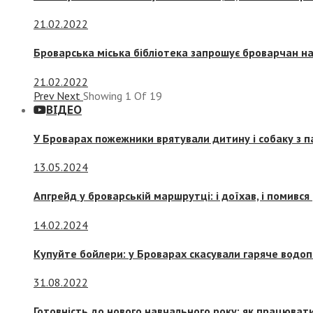
21.02.2022
Броварська міська бібліотека запрошує броварчан 
21.02.2022
Prev
Next
Showing
1
Of
19
ВІДЕО
У Броварах пожежники врятували дитину і собаку з 
13.05.2024
Апгрейд у броварській маршрутці: і доїхав, і помився
14.02.2024
Купуйте бойлери: у Броварах скасували гаряче водоп
31.08.2022
Готовність до нового навчального року: як працювати