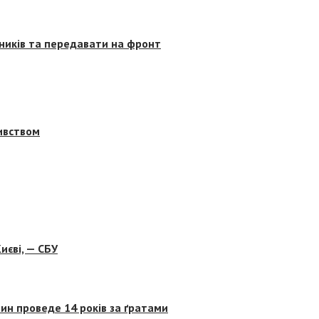
сників та передавати на фронт
бивством
иєві, — СБУ
ин проведе 14 років за ґратами