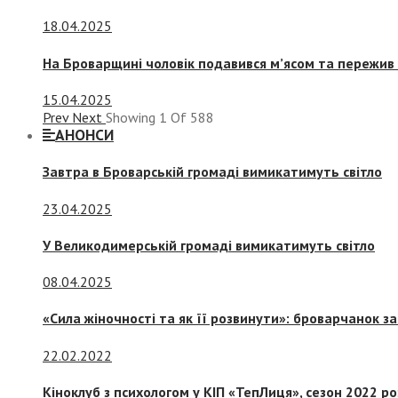
18.04.2025
На Броварщині чоловік подавився м’ясом та пережив 
15.04.2025
Prev
Next
Showing
1
Of
588
АНОНСИ
Завтра в Броварській громаді вимикатимуть світло
23.04.2025
У Великодимерській громаді вимикатимуть світло
08.04.2025
«Сила жіночності та як її розвинути»: броварчанок 
22.02.2022
Кіноклуб з психологом у КІП «ТепЛиця», сезон 2022 р