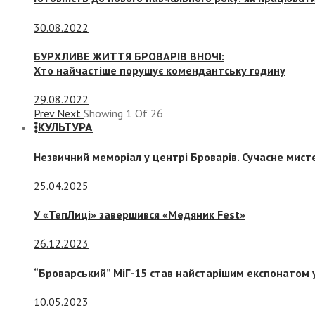
30.08.2022
БУРХЛИВЕ ЖИТТЯ БРОВАРІВ ВНОЧІ:
Хто найчастіше порушує комендантську годину
29.08.2022
Prev
Next
Showing
1
Of
26
КУЛЬТУРА
Незвичний меморіал у центрі Броварів. Сучасне мис
25.04.2025
У «ТепЛиці» завершився «Медяник Fest»
26.12.2023
“Броварський” МіГ-15 став найстарішим експонатом у
10.05.2023