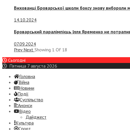
Вихованці Броварської школи боксу знову вибороли 
14.10.2024
Броварський паралімпієць Ілля Яременко не потрапив
07.09.2024
Prev
Next
Showing
1
Of
18
Сьогодні
Пятница 7 августа 2026
Головна
Війна
Новини
Події
Суспiльство
Анонси
Відео
Дайджест
Культура
Спорт