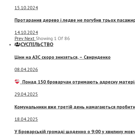
15.10.2024
Протаранив дерево і ледве не погубив трьох пасажир
14.10.2024
Prev
Next
Showing
1
Of
86
СУСПIЛЬСТВО
Ціни на АЗС скоро знизяться, –
Свириденко
08.04.2026
Понад 150 броварчан отримають адресну матері
29.04.2025
Комунальники вже третій день намагаються пробити 
18.04.2025
У Броварській громаді щоденно о 9:00 у хвилину мо