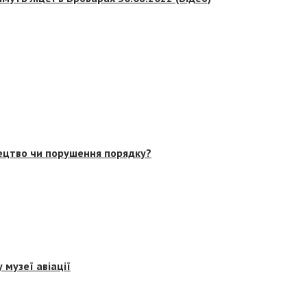
тецтво чи порушення порядку?
 музеї авіації