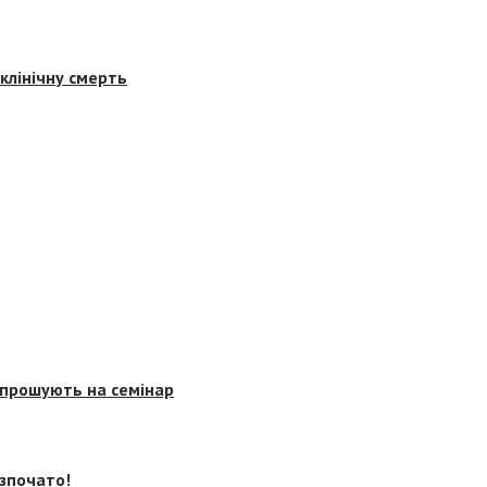
клінічну смерть
запрошують на семінар
озпочато!