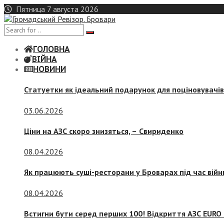
Skip
Пятница 7 августа 2026
to
content
ГОЛОВНА
ВІЙНА
НОВИНИ
Статуетки як ідеальний подарунок для поціновувачі
03.06.2026
Ціни на АЗС скоро знизяться, –
Свириденко
08.04.2026
Як працюють суші-ресторани у Броварах під час війн
08.04.2026
Встигни бути серед перших 100! Відкриття АЗС EURO