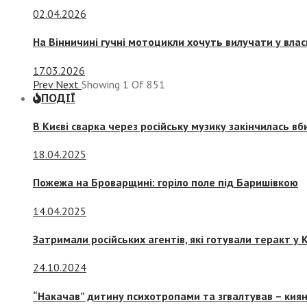
02.04.2026
На Вінничині гучні мотоцикли хочуть вилучати у вла
17.03.2026
Prev
Next
Showing
1
Of
851
ПОДІЇ
В Києві сварка через російську музику закінчилась в
18.04.2025
Пожежа на Броварщині: горіло поле під Баришівкою
14.04.2025
Затримали російських агентів, які готували теракт у К
24.10.2024
“Накачав” дитину психотропами та згвалтував – киян