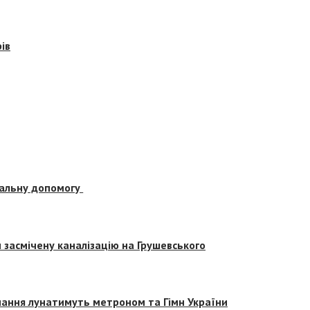
ів
альну допомогу
засмічену каналізацію на Грушевського
вчання лунатимуть метроном та Гімн України