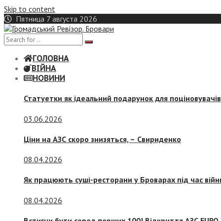
Skip to content
Пятница 7 августа 2026
ГОЛОВНА
ВІЙНА
НОВИНИ
Статуетки як ідеальний подарунок для поціновувачі
03.06.2026
Ціни на АЗС скоро знизяться, –
Свириденко
08.04.2026
Як працюють суші-ресторани у Броварах під час війн
08.04.2026
Встигни бути серед перших 100! Відкриття АЗС EURO