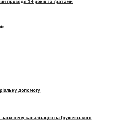
ин проведе 14 років за ґратами
ів
еріальну допомогу
засмічену каналізацію на Грушевського