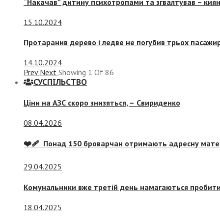
“Накачав” дитину психотропами та згвалтував – киян
15.10.2024
Протаранив дерево і ледве не погубив трьох пасажир
14.10.2024
Prev
Next
Showing
1
Of
86
СУСПIЛЬСТВО
Ціни на АЗС скоро знизяться, –
Свириденко
08.04.2026
❤️‍🩹 Понад 150 броварчан отримають адресну мат
29.04.2025
Комунальники вже третій день намагаються пробити 
18.04.2025