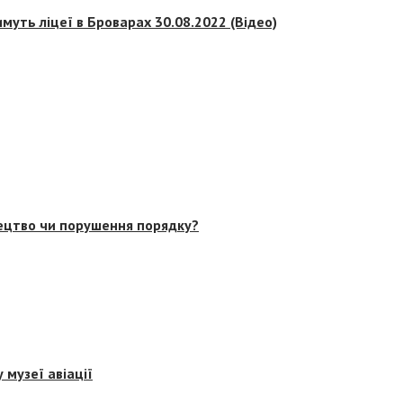
муть ліцеї в Броварах 30.08.2022 (Відео)
тецтво чи порушення порядку?
 музеї авіації