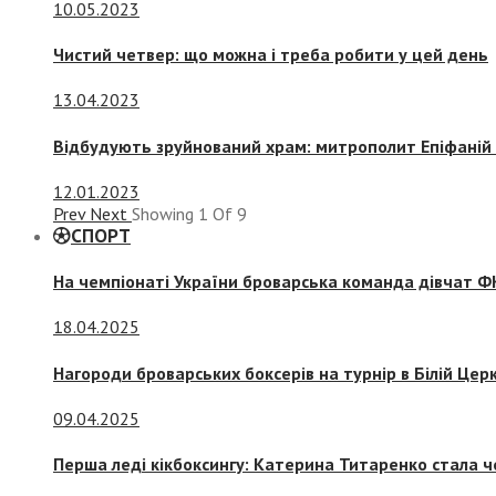
10.05.2023
Чистий четвер: що можна і треба робити у цей день
13.04.2023
Відбудують зруйнований храм: митрополит Епіфаній 
12.01.2023
Prev
Next
Showing
1
Of
9
СПОРТ
На чемпіонаті України броварська команда дівчат ФК
18.04.2025
Нагороди броварських боксерів на турнір в Білій Церк
09.04.2025
Перша леді кікбоксингу: Катерина Титаренко стала ч