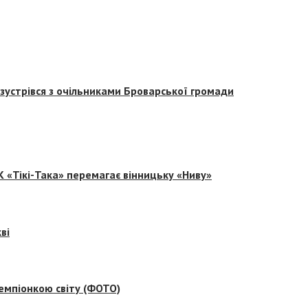
зустрівся з очільниками Броварської громади
 «Тікі-Така» перемагає вінницьку «Ниву»
ві
емпіонкою світу (ФОТО)