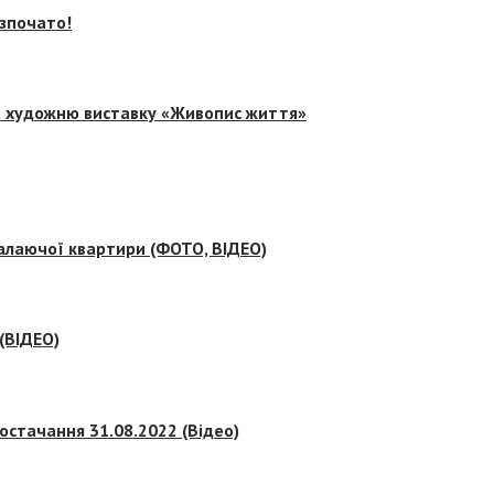
озпочато!
на художню виставку «Живопис життя»
палаючої квартири (ФОТО, ВІДЕО)
 (ВІДЕО)
остачання 31.08.2022 (Відео)