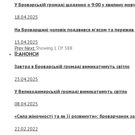
У Броварській громаді щоденно о 9:00 у хвилину мо
18.04.2025
На Броварщині чоловік подавився м’ясом та пережив 
15.04.2025
Prev
Next
Showing
1
Of
588
АНОНСИ
Завтра в Броварській громаді вимикатимуть світло
23.04.2025
У Великодимерській громаді вимикатимуть світло
08.04.2025
«Сила жіночності та як її розвинути»: броварчанок 
22.02.2022