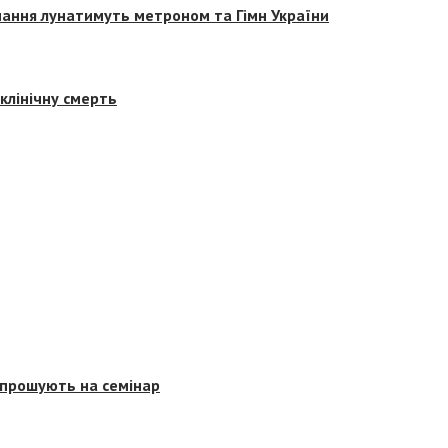
вчання лунатимуть метроном та Гімн України
клінічну смерть
запрошують на семінар