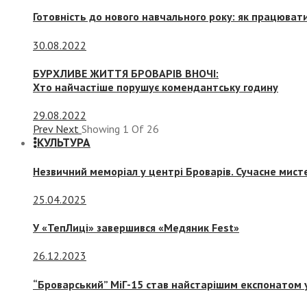
Готовність до нового навчального року: як працювати
30.08.2022
БУРХЛИВЕ ЖИТТЯ БРОВАРІВ ВНОЧІ:
Хто найчастіше порушує комендантську годину
29.08.2022
Prev
Next
Showing
1
Of
26
КУЛЬТУРА
Незвичний меморіал у центрі Броварів. Сучасне мис
25.04.2025
У «ТепЛиці» завершився «Медяник Fest»
26.12.2023
“Броварський” МіГ-15 став найстарішим експонатом у