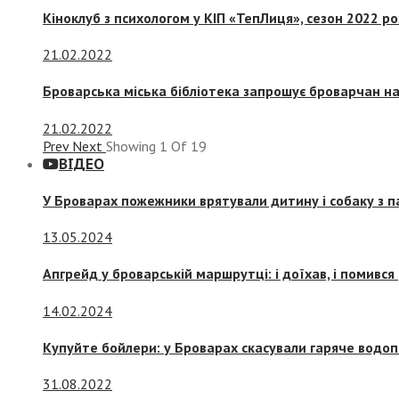
Кіноклуб з психологом у КІП «ТепЛиця», сезон 2022 р
21.02.2022
Броварська міська бібліотека запрошує броварчан 
21.02.2022
Prev
Next
Showing
1
Of
19
ВІДЕО
У Броварах пожежники врятували дитину і собаку з 
13.05.2024
Апгрейд у броварській маршрутці: і доїхав, і помився
14.02.2024
Купуйте бойлери: у Броварах скасували гаряче водоп
31.08.2022