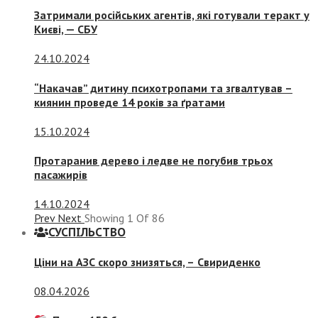
Затримали російських агентів, які готували теракт у
Києві, — СБУ
24.10.2024
“Накачав” дитину психотропами та згвалтував –
киянин проведе 14 років за ґратами
15.10.2024
Протаранив дерево і ледве не погубив трьох
пасажирів
14.10.2024
Prev
Next
Showing
1
Of
86
СУСПIЛЬСТВО
Ціни на АЗС скоро знизяться, –
Свириденко
08.04.2026