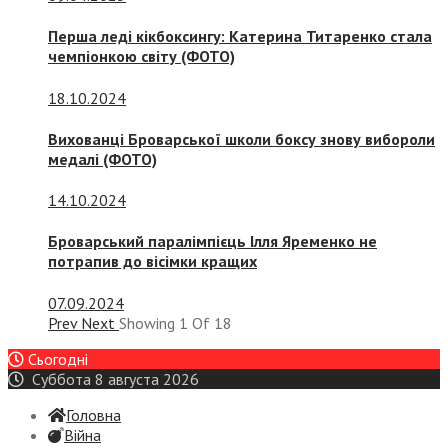
Перша леді кікбоксингу: Катерина Титаренко стала
чемпіонкою світу (ФОТО)
18.10.2024
Вихованці Броварської школи боксу знову вибороли
медалі (ФОТО)
14.10.2024
Броварський паралімпієць Ілля Яременко не
потрапив до вісімки кращих
07.09.2024
Prev
Next
Showing
1
Of
18
Сьогодні
Суббота 8 августа 2026
Головна
Війна