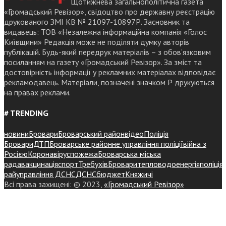
Щотижнева загальнополітична газета
«Громадський Ревізор», свідоцтво про державну реєстрацію
друкованого ЗМІ КВ № 21097-10897Р. Засновник та
видавець: ТОВ «Незалежна інформаційна компанія «Голос
Київщини» Редакція може не поділяти думку авторів
публікацій. Будь-який передрук матеріалів – з обов’язковим
посиланням на газету «Громадський Ревізор». За зміст та
достовірність інформації у рекламних матеріалах відповідає
рекламодавець. Матеріали, позначені значком Р друкуються
на правах реклами.
# TRENDING
новини
Бровари
Броварський район
відео
Поліція
Бровари
ДТП
Броварське районне управління поліції
війна з
Росією
Коронавірус
пожежа
Броварська міська
рада
вакцинація
спорт
Требухів
Броваритепловодоенергія
поліція
райуправління ДСНС
ДСНС
бюджет
Княжичі
Всі права захищені: © 2023,
«Громадський Ревізор»