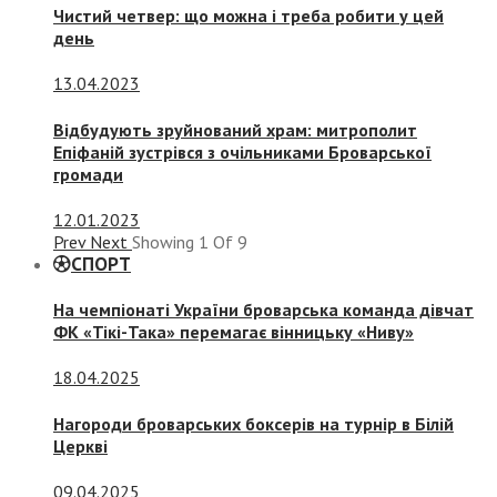
Чистий четвер: що можна і треба робити у цей
день
13.04.2023
Відбудують зруйнований храм: митрополит
Епіфаній зустрівся з очільниками Броварської
громади
12.01.2023
Prev
Next
Showing
1
Of
9
СПОРТ
На чемпіонаті України броварська команда дівчат
ФК «Тікі-Така» перемагає вінницьку «Ниву»
18.04.2025
Нагороди броварських боксерів на турнір в Білій
Церкві
09.04.2025