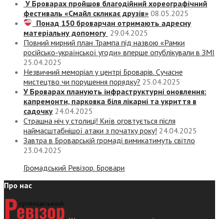
У Броварах пройшов благодійний хореографічний
фестиваль «Смайл скликає друзів»
08.05.2025
Понад 150 броварчан отримають адресну
матеріальну допомогу
29.04.2025
Повний мирний план Трампа під назвою «‎Рамки
російсько-української угоди» вперше опублікували в ЗМІ
25.04.2025
Незвичний меморіал у центрі Броварів. Сучасне
мистецтво чи порушення порядку?
25.04.2025
У Броварах планують інфраструктурні оновлення:
капремонти, парковка біля лікарні та укриття в
садочку
24.04.2025
Страшна ніч у столиці! Київ оговтується після
наймасштабнішої атаки з початку року!
24.04.2025
Завтра в Броварській громаді вимикатимуть світло
23.04.2025
Громадський Ревізор. Бровари
Про нас