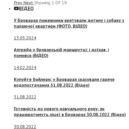
Prev
Next
Showing
1
Of
19
ВІДЕО
У Броварах пожежники врятували дитину і собаку з
палаючої квартири (ФОТО, ВІДЕО)
13.05.2024
Апгрейд у броварській маршрутці: і доїхав, і
помився (ВІДЕО)
14.02.2024
Купуйте бойлери: у Броварах скасували гаряче
водопостачання 31.08.2022 (Відео)
31.08.2022
Готовність до нового навчального року: як
працюватимуть ліцеї в Броварах 30.08.2022 (Відео)
30.08.2022