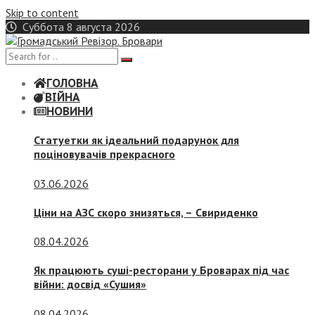
Skip to content
Суббота 8 августа 2026
ГОЛОВНА
ВІЙНА
НОВИНИ
Статуетки як ідеальний подарунок для
поціновувачів прекрасного
03.06.2026
Ціни на АЗС скоро знизяться, –
Свириденко
08.04.2026
Як працюють суші-ресторани у Броварах під час
війни: досвід «Сушия»
08.04.2026