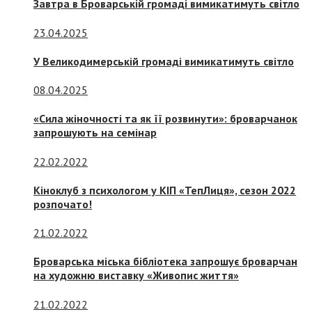
Завтра в Броварській громаді вимикатимуть світло
23.04.2025
У Великодимерській громаді вимикатимуть світло
08.04.2025
«Сила жіночності та як її розвинути»: броварчанок
запрошують на семінар
22.02.2022
Кіноклуб з психологом у КІП «ТепЛиця», сезон 2022
розпочато!
21.02.2022
Броварська міська бібліотека запрошує броварчан
на художню виставку «Живопис життя»
21.02.2022