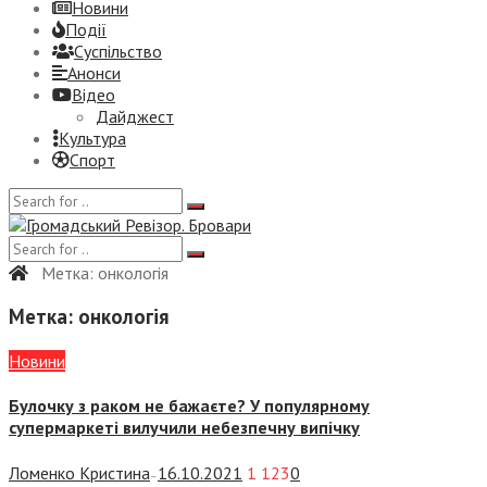
Новини
Події
Суспiльство
Анонси
Відео
Дайджест
Культура
Спорт
Метка:
онкологія
Метка:
онкологія
Новини
Булочку з раком не бажаєте? У популярному
супермаркеті вилучили небезпечну випічку
Ломенко Кристина
16.10.2021
1 123
0
—