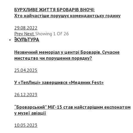
БУРХЛИВЕ ЖИТТЯ БРОВАРІВ ВНОЧІ:
Хто найчастіше порушує комендантську годину
29.08.2022
Prev
Next
Showing
1
Of
26
КУЛЬТУРА
Незвичний меморіал у центрі Броварів. Сучасне
мистецтво чи порушення порядку?
25.04.2025
У «ТепЛиці» завершився «Медяник Fest»
26.12.2023
“Броварський” МіГ-15 став найстарішим експонатом
у музеї авіації
10.05.2023