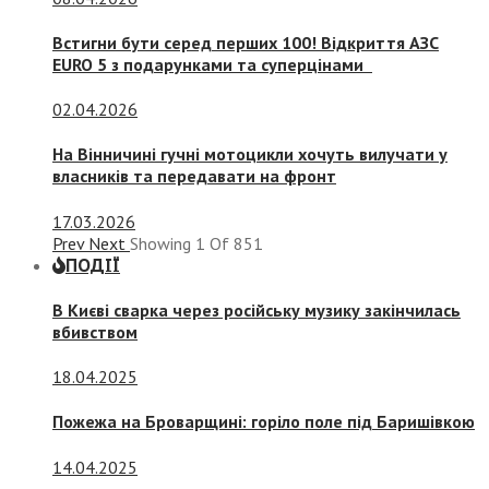
Встигни бути серед перших 100! Відкриття АЗС
EURO 5 з подарунками та суперцінами
02.04.2026
На Вінничині гучні мотоцикли хочуть вилучати у
власників та передавати на фронт
17.03.2026
Prev
Next
Showing
1
Of
851
ПОДІЇ
В Києві сварка через російську музику закінчилась
вбивством
18.04.2025
Пожежа на Броварщині: горіло поле під Баришівкою
14.04.2025