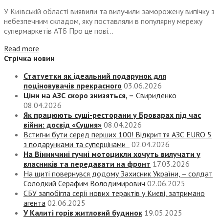
У Київській області виявили та вилучили заморожену випічку з
небезпечним складом, яку поставляли в популярну мережу
супермаркетів АТБ Про це пові...
Read more
Стрічка новин
Статуетки як ідеальний подарунок для
поціновувачів прекрасного
03.06.2026
Ціни на АЗС скоро знизяться, –
Свириденко
08.04.2026
Як працюють суші-ресторани у Броварах під час
війни: досвід «Сушия»
08.04.2026
Встигни бути серед перших 100! Відкриття АЗС EURO 5
з подарунками та суперцінами
02.04.2026
На Вінничині гучні мотоцикли хочуть вилучати у
власників та передавати на фронт
17.03.2026
На щиті повернувся додому Захисник України, – солдат
Солодкий Серафим Володимирович
02.06.2025
СБУ запобігла серії нових терактів у Києві, затримано
агента
02.06.2025
У Калиті горів житловий будинок
19.05.2025