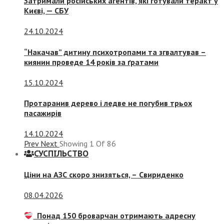
Затримали російських агентів, які готували теракт у
Києві, — СБУ
24.10.2024
“Накачав” дитину психотропами та згвалтував –
киянин проведе 14 років за ґратами
15.10.2024
Протаранив дерево і ледве не погубив трьох
пасажирів
14.10.2024
Prev
Next
Showing
1
Of
86
СУСПIЛЬСТВО
Ціни на АЗС скоро знизяться, –
Свириденко
08.04.2026
Понад 150 броварчан отримають адресну