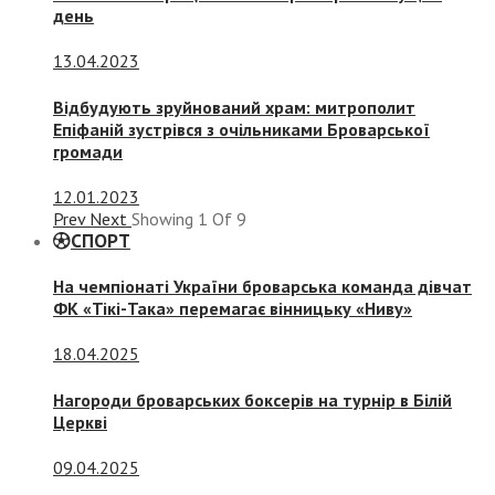
день
13.04.2023
Відбудують зруйнований храм: митрополит
Епіфаній зустрівся з очільниками Броварської
громади
12.01.2023
Prev
Next
Showing
1
Of
9
СПОРТ
На чемпіонаті України броварська команда дівчат
ФК «Тікі-Така» перемагає вінницьку «Ниву»
18.04.2025
Нагороди броварських боксерів на турнір в Білій
Церкві
09.04.2025