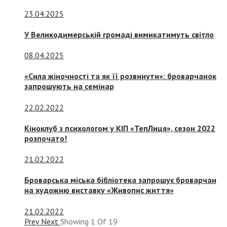
23.04.2025
У Великодимерській громаді вимикатимуть світло
08.04.2025
«Сила жіночності та як її розвинути»: броварчанок
запрошують на семінар
22.02.2022
Кіноклуб з психологом у КІП «ТепЛиця», сезон 2022
розпочато!
21.02.2022
Броварська міська бібліотека запрошує броварчан
на художню виставку «Живопис життя»
21.02.2022
Prev
Next
Showing
1
Of
19