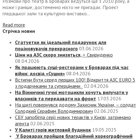
Розмови про театр в Броварах ведуться ще з 2010 року, а
може і раніше, достеменно ніхто не пригадає. Проект
глядацької зали та культурно-виставко...
Read more
Стрічка новин
Статуетки як ідеальний подарунок для
поціновувачів прекрасного
03.06.2026
Ціни на АЗС скоро знизяться, –
Свириденко
08.04.2026
Як працюють суші-ресторани у Броварах під час
війни: досвід «Сушия»
08.04.2026
Встигни бути серед перших 100! Відкриття АЗС EURO 5
з подарунками та суперцінами
02.04.2026
На Вінничині гучні мотоцикли хочуть вилучати у
власників та передавати на фронт
17.03.2026
На щиті повернувся додому Захисник України, – солдат
Солодкий Серафим Володимирович
02.06.2025
СБУ запобігла серії нових терактів у Києві, затримано
агента
02.06.2025
У Калиті горів житловий будинок
19.05.2025
У Броварах пройшов благодійний хореографічний