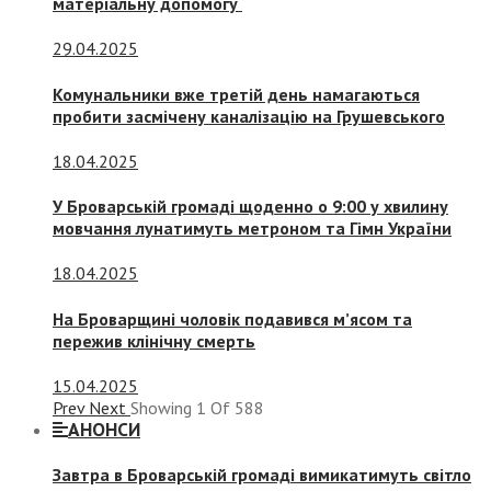
матеріальну допомогу
29.04.2025
Комунальники вже третій день намагаються
пробити засмічену каналізацію на Грушевського
18.04.2025
У Броварській громаді щоденно о 9:00 у хвилину
мовчання лунатимуть метроном та Гімн України
18.04.2025
На Броварщині чоловік подавився м’ясом та
пережив клінічну смерть
15.04.2025
Prev
Next
Showing
1
Of
588
АНОНСИ
Завтра в Броварській громаді вимикатимуть світло