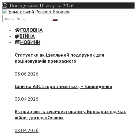
Skip
Понедельник 10 августа 2026
to
content
ГОЛОВНА
ВІЙНА
НОВИНИ
Статуетки як ідеальний подарунок для
поціновувачів прекрасного
03.06.2026
Ціни на АЗС скоро знизяться, –
Свириденко
08.04.2026
Як працюють суші-ресторани у Броварах під час
війни: досвід «Сушия»
08.04.2026