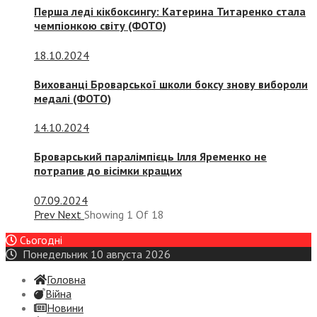
Перша леді кікбоксингу: Катерина Титаренко стала
чемпіонкою світу (ФОТО)
18.10.2024
Вихованці Броварської школи боксу знову вибороли
медалі (ФОТО)
14.10.2024
Броварський паралімпієць Ілля Яременко не
потрапив до вісімки кращих
07.09.2024
Prev
Next
Showing
1
Of
18
Сьогодні
Понедельник 10 августа 2026
Головна
Війна
Новини