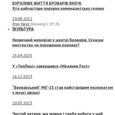
БУРХЛИВЕ ЖИТТЯ БРОВАРІВ ВНОЧІ:
Хто найчастіше порушує комендантську годину
29.08.2022
Prev
Next
Showing
1
Of
26
КУЛЬТУРА
Незвичний меморіал у центрі Броварів. Сучасне
мистецтво чи порушення порядку?
25.04.2025
У «ТепЛиці» завершився «Медяник Fest»
26.12.2023
“Броварський” МіГ-15 став найстарішим експонатом
у музеї авіації
10.05.2023
Чистий четвер: що можна і треба робити у цей