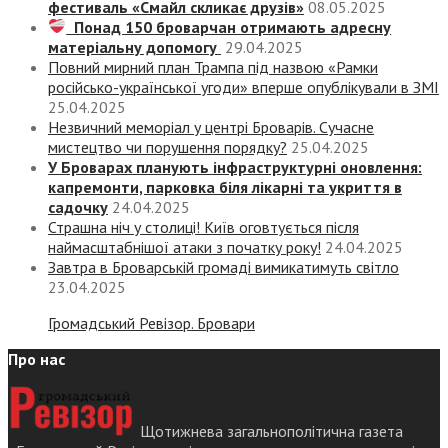
фестиваль «Смайл скликає друзів»
08.05.2025
Понад 150 броварчан отримають адресну
матеріальну допомогу
29.04.2025
Повний мирний план Трампа під назвою «‎Рамки
російсько-української угоди» вперше опублікували в ЗМІ
25.04.2025
Незвичний меморіал у центрі Броварів. Сучасне
мистецтво чи порушення порядку?
25.04.2025
У Броварах планують інфраструктурні оновлення:
капремонти, парковка біля лікарні та укриття в
садочку
24.04.2025
Страшна ніч у столиці! Київ оговтується після
наймасштабнішої атаки з початку року!
24.04.2025
Завтра в Броварській громаді вимикатимуть світло
23.04.2025
Громадський Ревізор. Бровари
Про нас
Щотижнева загальнополітична газета