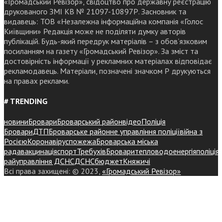
«Громадський Ревізор», свідоцтво про державну реєстрацію
друкованого ЗМІ КВ № 21097-10897Р. Засновник та
видавець: ТОВ «Незалежна інформаційна компанія «Голос
Київщини» Редакція може не поділяти думку авторів
публікацій. Будь-який передрук матеріалів – з обов’язковим
посиланням на газету «Громадський Ревізор». За зміст та
достовірність інформації у рекламних матеріалах відповідає
рекламодавець. Матеріали, позначені значком Р друкуються
на правах реклами.
# TRENDING
новини
Бровари
Броварський район
відео
Поліція
Бровари
ДТП
Броварське районне управління поліції
війна з
Росією
Коронавірус
пожежа
Броварська міська
рада
вакцинація
спорт
Требухів
Броваритепловодоенергія
поліція
райуправління ДСНС
ДСНС
бюджет
Княжичі
Всі права захищені: © 2023,
«Громадський Ревізор»