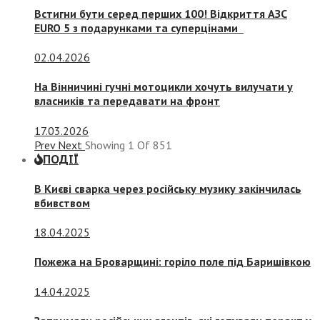
Встигни бути серед перших 100! Відкриття АЗС
EURO 5 з подарунками та суперцінами
02.04.2026
На Вінничині гучні мотоцикли хочуть вилучати у
власників та передавати на фронт
17.03.2026
Prev
Next
Showing
1
Of
851
ПОДІЇ
В Києві сварка через російську музику закінчилась
вбивством
18.04.2025
Пожежа на Броварщині: горіло поле під Баришівкою
14.04.2025