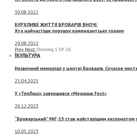
30.08.2022
БУРХЛИВЕ ЖИТТЯ БРОВАРІВ ВНОЧІ:
Хто найчастіше порушує комендантську годину
29.08.2022
Prev
Next
Showing
1
Of
26
КУЛЬТУРА
Незвичний меморіал у центрі Броварів. Сучасне мис
25.04.2025
У «ТепЛиці» завершився «Медяник Fest»
26.12.2023
“Броварський” МіГ-15 став найстарішим експонатом у
10.05.2023