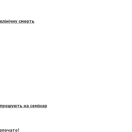
клінічну смерть
запрошують на семінар
озпочато!