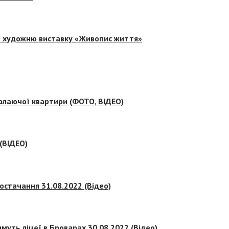
на художню виставку «Живопис життя»
палаючої квартири (ФОТО, ВІДЕО)
 (ВІДЕО)
остачання 31.08.2022 (Відео)
муть ліцеї в Броварах 30.08.2022 (Відео)