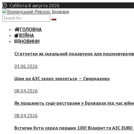
Skip
Суббота 8 августа 2026
to
content
ГОЛОВНА
ВІЙНА
НОВИНИ
Статуетки як ідеальний подарунок для поціновувачі
03.06.2026
Ціни на АЗС скоро знизяться, –
Свириденко
08.04.2026
Як працюють суші-ресторани у Броварах під час війн
08.04.2026
Встигни бути серед перших 100! Відкриття АЗС EURO