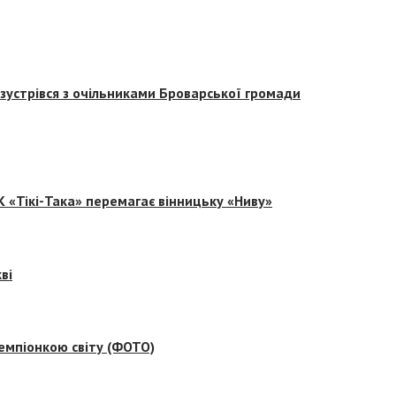
зустрівся з очільниками Броварської громади
 «Тікі-Така» перемагає вінницьку «Ниву»
ві
емпіонкою світу (ФОТО)