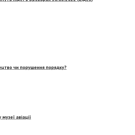
тецтво чи порушення порядку?
 музеї авіації