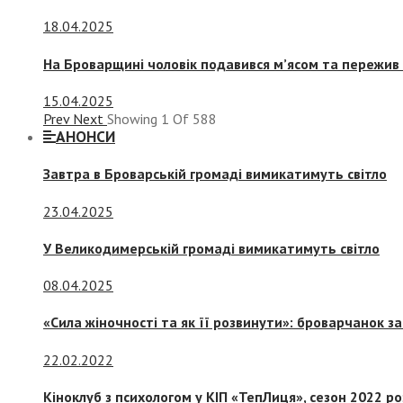
18.04.2025
На Броварщині чоловік подавився м’ясом та пережив 
15.04.2025
Prev
Next
Showing
1
Of
588
АНОНСИ
Завтра в Броварській громаді вимикатимуть світло
23.04.2025
У Великодимерській громаді вимикатимуть світло
08.04.2025
«Сила жіночності та як її розвинути»: броварчанок 
22.02.2022
Кіноклуб з психологом у КІП «ТепЛиця», сезон 2022 р