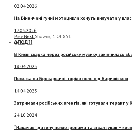
02.04.2026
На Вінничині гучні мотоцикли хочуть вилучати у вла
17.03.2026
Prev
Next
Showing
1
Of
851
ПОДІЇ
В Києві сварка через російську музику закінчилась в
18.04.2025
Пожежа на Броварщині: горіло поле під Баришівкою
14.04.2025
Затримали російських агентів, які готували теракт у К
24.10.2024
“Накачав” дитину психотропами та згвалтував – киян