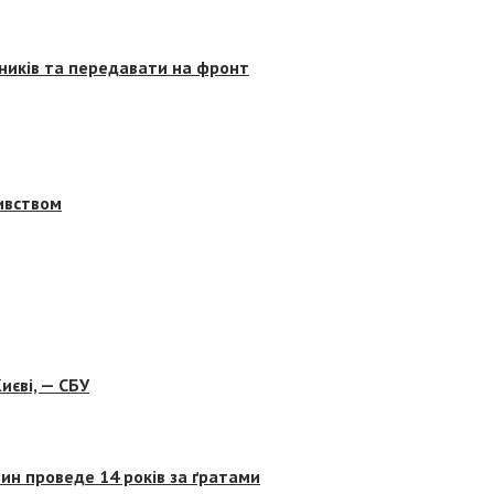
сників та передавати на фронт
бивством
иєві, — СБУ
ин проведе 14 років за ґратами