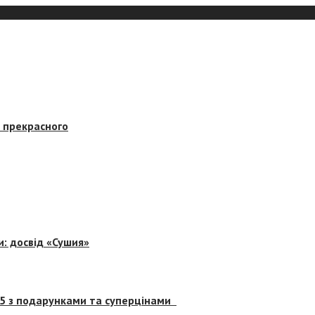
в прекрасного
и: досвід «Сушия»
 5 з подарунками та суперцінами