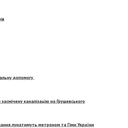
ів
альну допомогу
засмічену каналізацію на Грушевського
вчання лунатимуть метроном та Гімн України