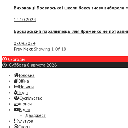
Вихованці Броварської школи боксу знову вибороли 
14.10.2024
Броварський паралімпієць Ілля Яременко не потрапив
07.09.2024
Prev
Next
Showing
1
Of
18
Сьогодні
Суббота 8 августа 2026
Головна
Війна
Новини
Події
Суспiльство
Анонси
Відео
Дайджест
Культура
Спорт