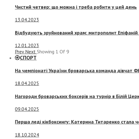
Чистий четвер: що можна і треба робити у цей день
13.04.2023
Відбудують зруйнований храм: митрополит Епіфаній 
12.01.2023
Prev
Next
Showing
1
Of
9
СПОРТ
На чемпіонаті України броварська команда дівчат ФК
18.04.2025
Нагороди броварських боксерів на турнір в Білій Церк
09.04.2025
Перша леді кікбоксингу: Катерина Титаренко стала ч
18.10.2024