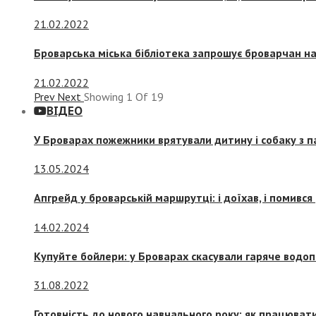
21.02.2022
Броварська міська бібліотека запрошує броварчан 
21.02.2022
Prev
Next
Showing
1
Of
19
ВІДЕО
У Броварах пожежники врятували дитину і собаку з 
13.05.2024
Апгрейд у броварській маршрутці: і доїхав, і помився
14.02.2024
Купуйте бойлери: у Броварах скасували гаряче водоп
31.08.2022
Готовність до нового навчального року: як працювати