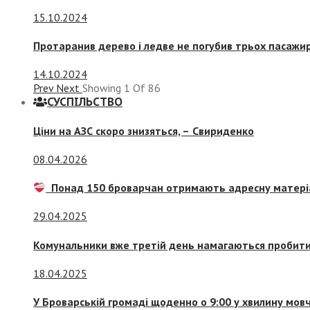
15.10.2024
Протаранив дерево і ледве не погубив трьох пасажир
14.10.2024
Prev
Next
Showing
1
Of
86
СУСПIЛЬСТВО
Ціни на АЗС скоро знизяться, –
Свириденко
08.04.2026
Понад 150 броварчан отримають адресну матері
29.04.2025
Комунальники вже третій день намагаються пробити 
18.04.2025
У Броварській громаді щоденно о 9:00 у хвилину мо