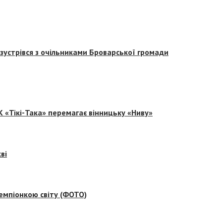
зустрівся з очільниками Броварської громади
 «Тікі-Така» перемагає вінницьку «Ниву»
ві
емпіонкою світу (ФОТО)