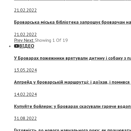
21.02.2022
Броварська міська бібліотека запрошує броварчан 
21.02.2022
Prev
Next
Showing
1
Of
19
ВІДЕО
У Броварах пожежники врятували дитину і собаку з 
13.05.2024
Апгрейд у броварській маршрутці: і доїхав, і помився
14.02.2024
Купуйте бойлери: у Броварах скасували гаряче водоп
31.08.2022
Готовність до нового навчального року: як працювати