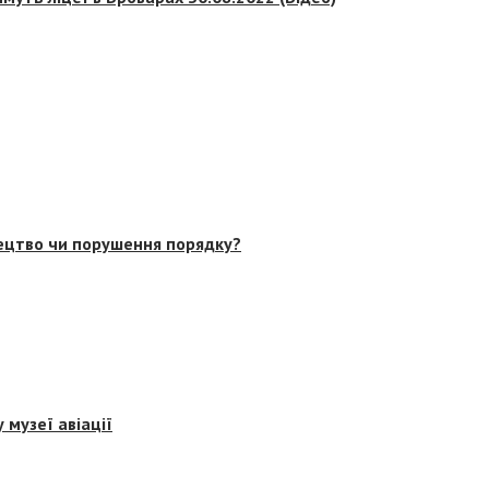
тецтво чи порушення порядку?
 музеї авіації