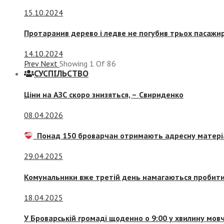
15.10.2024
Протаранив дерево і ледве не погубив трьох пасажир
14.10.2024
Prev
Next
Showing
1
Of
86
СУСПIЛЬСТВО
Ціни на АЗС скоро знизяться, –
Свириденко
08.04.2026
Понад 150 броварчан отримають адресну матері
29.04.2025
Комунальники вже третій день намагаються пробити 
18.04.2025
У Броварській громаді щоденно о 9:00 у хвилину мо