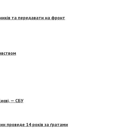
сників та передавати на фронт
бивством
иєві, — СБУ
ин проведе 14 років за ґратами