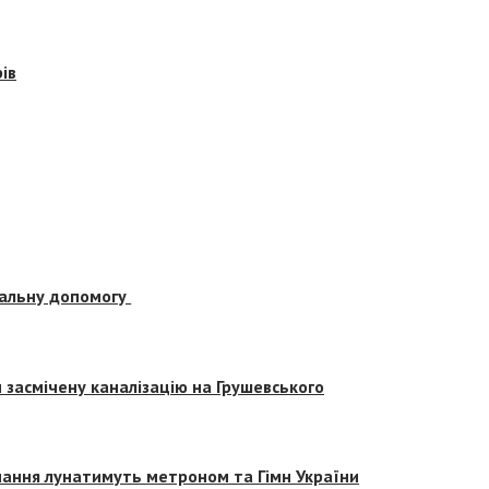
ів
альну допомогу
засмічену каналізацію на Грушевського
вчання лунатимуть метроном та Гімн України