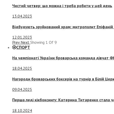
Чистий четвер: що можна і треба робити у цей день
13.04.2023
Відбудують зруйнований храм: митрополит Епіфаній 
12.01.2023
Prev
Next
Showing
1
Of
9
СПОРТ
На чемпіонаті України броварська команда дівчат ФК
18.04.2025
Нагороди броварських боксерів на турнір в Білій Церк
09.04.2025
Перша леді кікбоксингу: Катерина Титаренко стала ч
18.10.2024