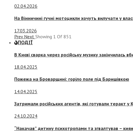
02.04.2026
На Вінничині гучні мотоцикли хочуть вилучати у вла
17.03.2026
Prev
Next
Showing
1
Of
851
ПОДІЇ
В Києві сварка через російську музику закінчилась в
18.04.2025
Пожежа на Броварщині: горіло поле під Баришівкою
14.04.2025
Затримали російських агентів, які готували теракт у К
24.10.2024
“Накачав” дитину психотропами та згвалтував – киян