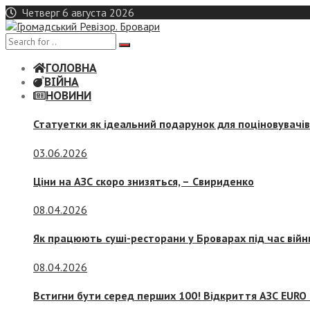
Skip
Четверг 6 августа 2026
to
content
ГОЛОВНА
ВІЙНА
НОВИНИ
Статуетки як ідеальний подарунок для поціновувачі
03.06.2026
Ціни на АЗС скоро знизяться, –
Свириденко
08.04.2026
Як працюють суші-ресторани у Броварах під час війн
08.04.2026
Встигни бути серед перших 100! Відкриття АЗС EURO