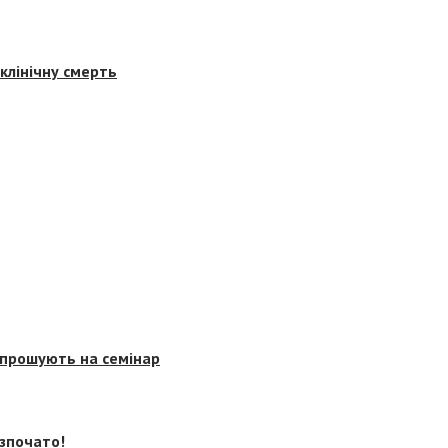
клінічну смерть
запрошують на семінар
озпочато!