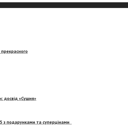
в прекрасного
и: досвід «Сушия»
 5 з подарунками та суперцінами