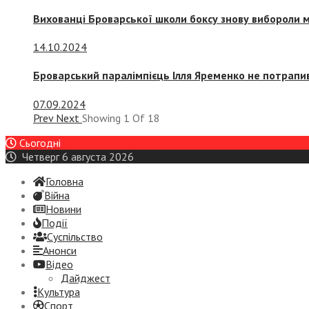
Вихованці Броварської школи боксу знову вибороли 
14.10.2024
Броварський паралімпієць Ілля Яременко не потрапив
07.09.2024
Prev
Next
Showing
1
Of
18
Сьогодні
Четверг 6 августа 2026
Головна
Війна
Новини
Події
Суспiльство
Анонси
Відео
Дайджест
Культура
Спорт