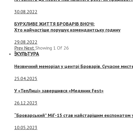
30.08.2022
БУРХЛИВЕ ЖИТТЯ БРОВАРІВ ВНОЧІ:
Хто найчастіше порушує комендантську годину
29.08.2022
Prev
Next
Showing
1
Of
26
КУЛЬТУРА
Незвичний меморіал у центрі Броварів. Сучасне мис
25.04.2025
У «ТепЛиці» завершився «Медяник Fest»
26.12.2023
“Броварський” МіГ-15 став найстарішим експонатом у
10.05.2023