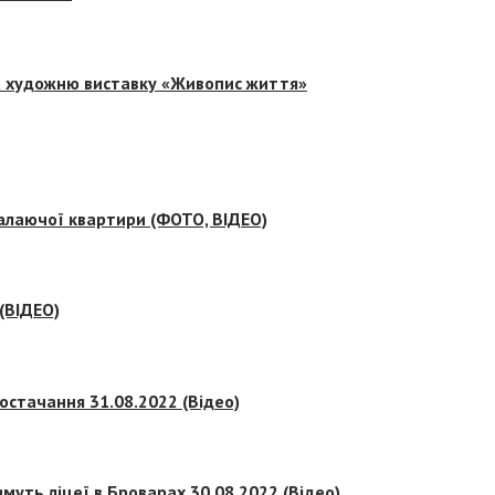
на художню виставку «Живопис життя»
палаючої квартири (ФОТО, ВІДЕО)
 (ВІДЕО)
остачання 31.08.2022 (Відео)
муть ліцеї в Броварах 30.08.2022 (Відео)