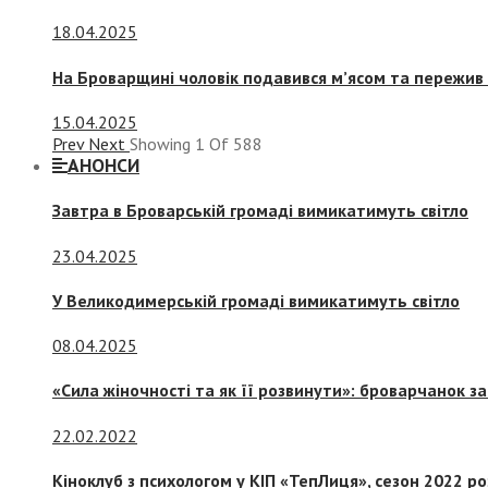
18.04.2025
На Броварщині чоловік подавився м’ясом та пережив 
15.04.2025
Prev
Next
Showing
1
Of
588
АНОНСИ
Завтра в Броварській громаді вимикатимуть світло
23.04.2025
У Великодимерській громаді вимикатимуть світло
08.04.2025
«Сила жіночності та як її розвинути»: броварчанок 
22.02.2022
Кіноклуб з психологом у КІП «ТепЛиця», сезон 2022 р