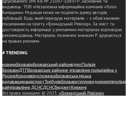
друкованого ЗМІ КВ № 21097-10897Р. Засновник та
видавець: ТОВ «Незалежна інформаційна компанія «Голос
Київщини» Редакція може не поділяти думку авторів
публікацій. Будь-який передрук матеріалів – з обов’язковим
посиланням на газету «Громадський Ревізор». За зміст та
достовірність інформації у рекламних матеріалах відповідає
рекламодавець. Матеріали, позначені значком Р друкуються
на правах реклами.
# TRENDING
новини
Бровари
Броварський район
відео
Поліція
Бровари
ДТП
Броварське районне управління поліції
війна з
Росією
Коронавірус
пожежа
Броварська міська
рада
вакцинація
спорт
Требухів
Броваритепловодоенергія
поліція
райуправління ДСНС
ДСНС
бюджет
Княжичі
Всі права захищені: © 2023,
«Громадський Ревізор»