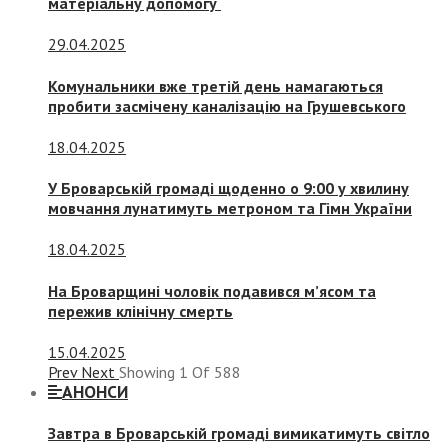
матеріальну допомогу
29.04.2025
Комунальники вже третій день намагаються
пробити засмічену каналізацію на Грушевського
18.04.2025
У Броварській громаді щоденно о 9:00 у хвилину
мовчання лунатимуть метроном та Гімн України
18.04.2025
На Броварщині чоловік подавився м’ясом та
пережив клінічну смерть
15.04.2025
Prev
Next
Showing
1
Of
588
АНОНСИ
Завтра в Броварській громаді вимикатимуть світло