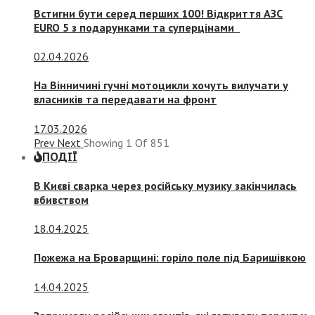
Встигни бути серед перших 100! Відкриття АЗС
EURO 5 з подарунками та суперцінами
02.04.2026
На Вінничині гучні мотоцикли хочуть вилучати у
власників та передавати на фронт
17.03.2026
Prev
Next
Showing
1
Of
851
ПОДІЇ
В Києві сварка через російську музику закінчилась
вбивством
18.04.2025
Пожежа на Броварщині: горіло поле під Баришівкою
14.04.2025