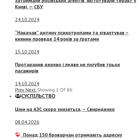
Затримали російських агентів, які готували теракт у
Києві, — СБУ
24.10.2024
“Накачав” дитину психотропами та згвалтував –
киянин проведе 14 років за ґратами
15.10.2024
Протаранив дерево і ледве не погубив трьох
пасажирів
14.10.2024
Prev
Next
Showing
1
Of
86
СУСПIЛЬСТВО
Ціни на АЗС скоро знизяться, –
Свириденко
08.04.2026
Понад 150 броварчан отримають адресну