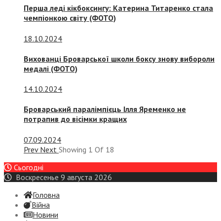
Перша леді кікбоксингу: Катерина Титаренко стала
чемпіонкою світу (ФОТО)
18.10.2024
Вихованці Броварської школи боксу знову вибороли
медалі (ФОТО)
14.10.2024
Броварський паралімпієць Ілля Яременко не
потрапив до вісімки кращих
07.09.2024
Prev
Next
Showing
1
Of
18
Сьогодні
Воскресенье 9 августа 2026
Головна
Війна
Новини