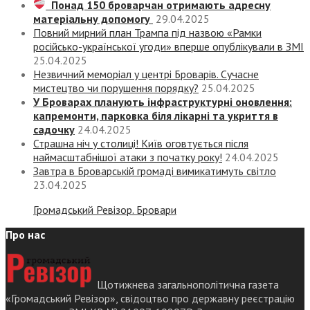
Понад 150 броварчан отримають адресну
матеріальну допомогу
29.04.2025
Повний мирний план Трампа під назвою «‎Рамки
російсько-української угоди» вперше опублікували в ЗМІ
25.04.2025
Незвичний меморіал у центрі Броварів. Сучасне
мистецтво чи порушення порядку?
25.04.2025
У Броварах планують інфраструктурні оновлення:
капремонти, парковка біля лікарні та укриття в
садочку
24.04.2025
Страшна ніч у столиці! Київ оговтується після
наймасштабнішої атаки з початку року!
24.04.2025
Завтра в Броварській громаді вимикатимуть світло
23.04.2025
Громадський Ревізор. Бровари
Про нас
Щотижнева загальнополітична газета
«Громадський Ревізор», свідоцтво про державну реєстрацію