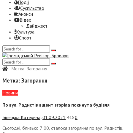
Події
Суспiльство
Анонси
Відео
Дайджест
Культура
Спорт
Метка:
Загорання
Метка:
Загорання
Новини
По вул. Радистів вщент згоріла покинута будівля
Білецька Катерина
01.09.2021
418
0
—
Сьогодні, близько 7:00, сталося загоряння по вул. Радистів.