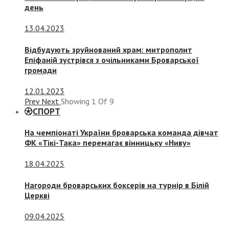
день
13.04.2023
Відбудують зруйнований храм: митрополит
Епіфаній зустрівся з очільниками Броварської
громади
12.01.2023
Prev
Next
Showing
1
Of
9
СПОРТ
На чемпіонаті України броварська команда дівчат
ФК «Тікі-Така» перемагає вінницьку «Ниву»
18.04.2025
Нагороди броварських боксерів на турнір в Білій
Церкві
09.04.2025