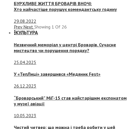
БУРХЛИВЕ ЖИТТЯ БРОВАРІВ ВНОЧІ:
Хто найчастіше порушує комендантську годину
29.08.2022
Prev
Next
Showing
1
Of
26
КУЛЬТУРА
Незвичний меморіал у центрі Броварів. Сучасне
мистецтво чи порушення порядку?
25.04.2025
У «ТепЛиці» завершився «Медяник Fest»
26.12.2023
“Броварський” МіГ-15 став найстарішим експонатом
у музеї авіації
10.05.2023
Чистий четвер: що можна і треба робити у цей