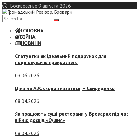
Skip
Воскресенье 9 августа 2026
to
content
ГОЛОВНА
ВІЙНА
НОВИНИ
Статуетки як ідеальний подарунок для
поціновувачів прекрасного
03.06.2026
Ціни на АЗС скоро знизяться, –
Свириденко
08.04.2026
Як працюють суші-ресторани у Броварах під час
війни: досвід «Сушия»
08.04.2026