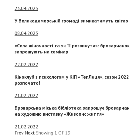
23.04.2025
У Великодимерській громаді вимикатимуть світло
08.04.2025
«Сила жіночності та як її розвинути»: броварчанок
запрошують на семінар
22.02.2022
Кіноклуб з психологом у КІП «ТепЛиця», сезон 2022
розпочато!
21.02.2022
Броварська міська бібліотека запрошує броварчан
на художню виставку «Живопис життя»
21.02.2022
Prev
Next
Showing
1
Of
19