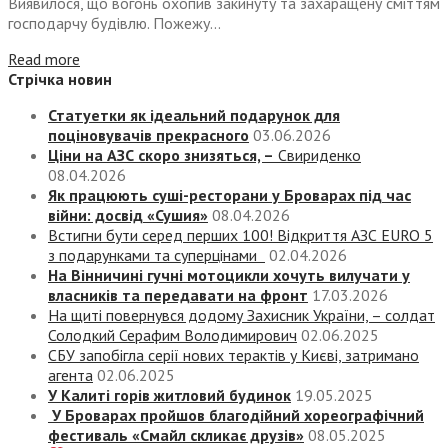
Виявилося, що вогонь охопив закинуту та захаращену сміттям
господарчу будівлю. Пожежу...
Read more
Стрічка новин
Статуетки як ідеальний подарунок для
поціновувачів прекрасного
03.06.2026
Ціни на АЗС скоро знизяться, –
Свириденко
08.04.2026
Як працюють суші-ресторани у Броварах під час
війни: досвід «Сушия»
08.04.2026
Встигни бути серед перших 100! Відкриття АЗС EURO 5
з подарунками та суперцінами
02.04.2026
На Вінничині гучні мотоцикли хочуть вилучати у
власників та передавати на фронт
17.03.2026
На щиті повернувся додому Захисник України, – солдат
Солодкий Серафим Володимирович
02.06.2025
СБУ запобігла серії нових терактів у Києві, затримано
агента
02.06.2025
У Калиті горів житловий будинок
19.05.2025
У Броварах пройшов благодійний хореографічний
фестиваль «Смайл скликає друзів»
08.05.2025