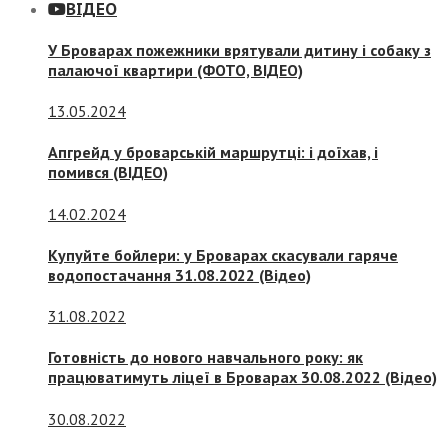
ВІДЕО
У Броварах пожежники врятували дитину і собаку з
палаючої квартири (ФОТО, ВІДЕО)
13.05.2024
Апгрейд у броварській маршрутці: і доїхав, і
помився (ВІДЕО)
14.02.2024
Купуйте бойлери: у Броварах скасували гаряче
водопостачання 31.08.2022 (Відео)
31.08.2022
Готовність до нового навчального року: як
працюватимуть ліцеї в Броварах 30.08.2022 (Відео)
30.08.2022