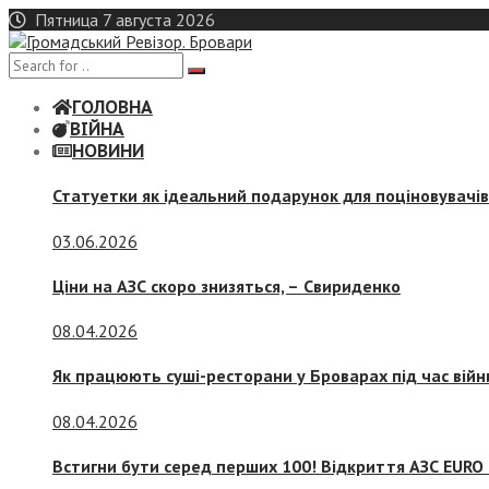
Skip
Пятница 7 августа 2026
to
content
ГОЛОВНА
ВІЙНА
НОВИНИ
Статуетки як ідеальний подарунок для поціновувачі
03.06.2026
Ціни на АЗС скоро знизяться, –
Свириденко
08.04.2026
Як працюють суші-ресторани у Броварах під час війн
08.04.2026
Встигни бути серед перших 100! Відкриття АЗС EURO