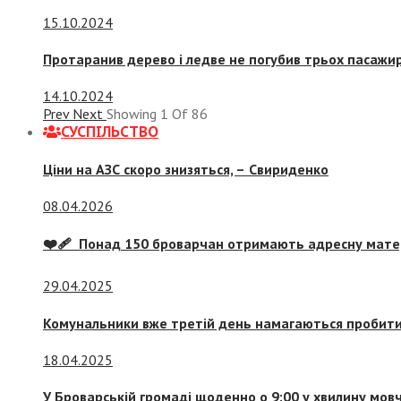
15.10.2024
Протаранив дерево і ледве не погубив трьох пасажир
14.10.2024
Prev
Next
Showing
1
Of
86
СУСПIЛЬСТВО
Ціни на АЗС скоро знизяться, –
Свириденко
08.04.2026
❤️‍🩹 Понад 150 броварчан отримають адресну мат
29.04.2025
Комунальники вже третій день намагаються пробити 
18.04.2025
У Броварській громаді щоденно о 9:00 у хвилину мо