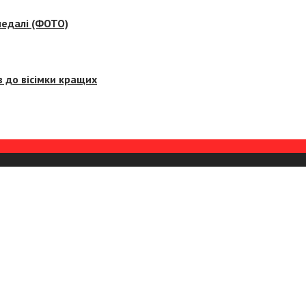
медалі (ФОТО)
 до вісімки кращих