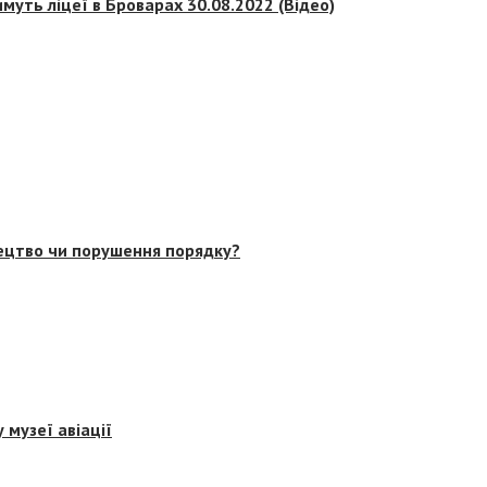
муть ліцеї в Броварах 30.08.2022 (Відео)
тецтво чи порушення порядку?
 музеї авіації