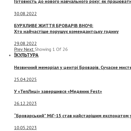
Готовність до нового навчального року: як працювати
30.08.2022
БУРХЛИВЕ ЖИТТЯ БРОВАРІВ ВНОЧІ:
Хто найчастіше порушує комендантську годину
29.08.2022
Prev
Next
Showing
1
Of
26
КУЛЬТУРА
Незвичний меморіал у центрі Броварів. Сучасне мис
25.04.2025
У «ТепЛиці» завершився «Медяник Fest»
26.12.2023
“Броварський” МіГ-15 став найстарішим експонатом у
10.05.2023