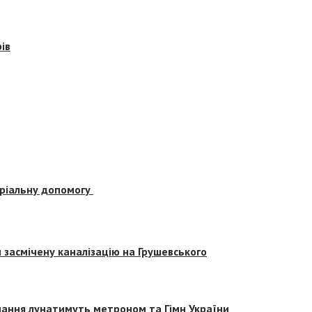
ів
еріальну допомогу
засмічену каналізацію на Грушевського
вчання лунатимуть метроном та Гімн України