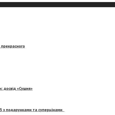
в прекрасного
и: досвід «Сушия»
 5 з подарунками та суперцінами