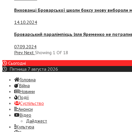
Вихованці Броварської школи боксу знову вибороли 
14.10.2024
Броварський паралімпієць Ілля Яременко не потрапив
07.09.2024
Prev
Next
Showing
1
Of
18
Сьогодні
Пятница 7 августа 2026
Головна
Війна
Новини
Події
Суспiльство
Анонси
Відео
Дайджест
Культура