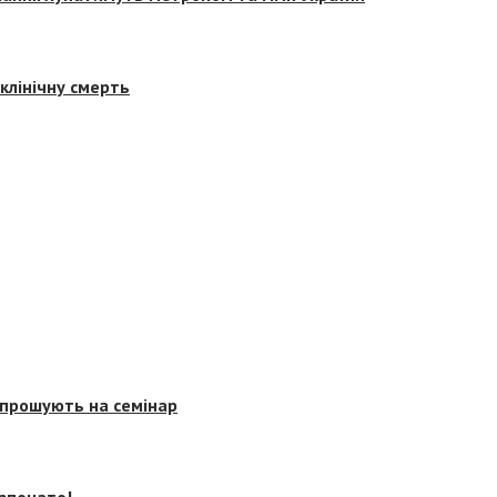
клінічну смерть
запрошують на семінар
озпочато!