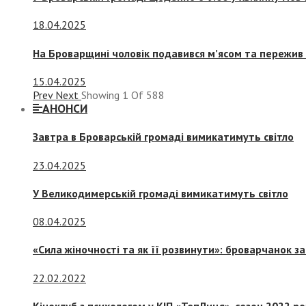
18.04.2025
На Броварщині чоловік подавився м’ясом та пережив 
15.04.2025
Prev
Next
Showing
1
Of
588
АНОНСИ
Завтра в Броварській громаді вимикатимуть світло
23.04.2025
У Великодимерській громаді вимикатимуть світло
08.04.2025
«Сила жіночності та як її розвинути»: броварчанок 
22.02.2022
Кіноклуб з психологом у КІП «ТепЛиця», сезон 2022 р