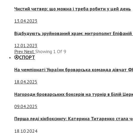
Чистий четвер: що можна і треба робити у цей день
13.04.2023
Відбудують зруйнований храм: митрополит Епіфаній 
12.01.2023
Prev
Next
Showing
1
Of
9
СПОРТ
На чемпіонаті України броварська команда дівчат ФК
18.04.2025
Нагороди броварських боксерів на турнір в Білій Церк
09.04.2025
Перша леді кікбоксингу: Катерина Титаренко стала ч
18.10.2024