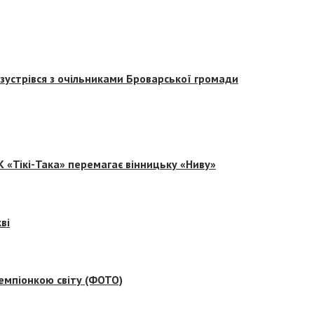
зустрівся з очільниками Броварської громади
 «Тікі-Така» перемагає вінницьку «Ниву»
ві
емпіонкою світу (ФОТО)