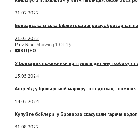
21.02.2022
Броварська міська бібліотека запрошує броварчан 
21.02.2022
Prev
Next
Showing
1
Of
19
ВІДЕО
У Броварах пожежники врятували дитину і собаку з 
13.05.2024
Апгрейд у броварській маршрутці: і доїхав, і помився
14.02.2024
Купуйте бойлери: у Броварах скасували гаряче водоп
31.08.2022