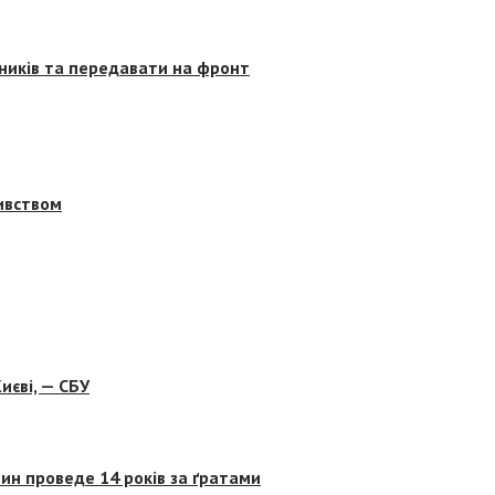
сників та передавати на фронт
бивством
иєві, — СБУ
ин проведе 14 років за ґратами