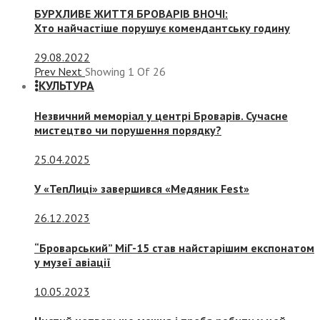
БУРХЛИВЕ ЖИТТЯ БРОВАРІВ ВНОЧІ:
Хто найчастіше порушує комендантську годину
29.08.2022
Prev
Next
Showing
1
Of
26
КУЛЬТУРА
Незвичний меморіал у центрі Броварів. Сучасне
мистецтво чи порушення порядку?
25.04.2025
У «ТепЛиці» завершився «Медяник Fest»
26.12.2023
“Броварський” МіГ-15 став найстарішим експонатом
у музеї авіації
10.05.2023