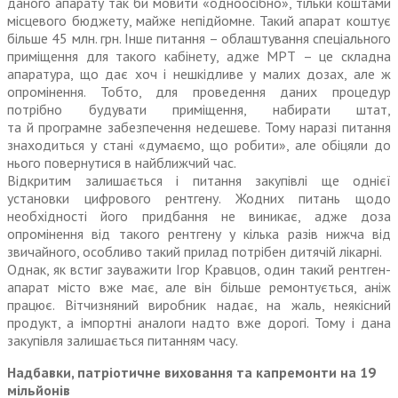
даного апарату так би мовити «одноосібно», тільки коштами
місцевого бюджету, майже непідйомне. Такий апарат коштує
більше 45 млн. грн. Інше питання – облаштування спеціального
приміщення для такого кабінету, адже МРТ – це складна
апаратура, що дає хоч і нешкідливе у малих дозах, але ж
опромінення. Тобто, для проведення даних процедур
потрібно будувати приміщення, набирати штат,
та й програмне забезпечення недешеве. Тому наразі питання
знаходиться у стані «думаємо, що робити», але обіцяли до
нього повернутися в найближчий час.
Відкритим залишається і питання закупівлі ще однієї
установки цифрового рентгену. Жодних питань щодо
необхідності його придбання не виникає, адже доза
опромінення від такого рентгену у кілька разів нижча від
звичайного, особливо такий прилад потрібен дитячій лікарні.
Однак, як встиг зауважити Ігор Кравцов, один такий рентген-
апарат місто вже має, але він більше ремонтується, аніж
працює. Вітчизняний виробник надає, на жаль, неякісний
продукт, а імпортні аналоги надто вже дорогі. Тому і дана
закупівля залишається питанням часу.
Надбавки, патріотичне виховання та капремонти на 19
мільйонів