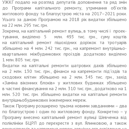
УЖКГ подало на розгляд депутатів доповнення та ряд змін
до Програми капітального ремонту, утримання об’єктів
житлового фонду та благоустрою міста на 2017–2021 роки.
Усього за даною Програмою на 2018 рік видатки збільшено
на 22 млн. 295 тис. грн.
Зокрема, на капітальний ремонт вулиць, в тому числі і проек­
тування, виділено 5 млн. 493 тис. грн., суму коштів
на капітальний ремонт пішохідних доріжок та тротуарів
збільшено на 4 млн. 242 тис. грн., на кап­ремонт внут­рішньо­
квартальних міжбудинкових проїздів додатково виділено
1 млн. 805 тис. грн.
Видатки на капітальні ремонти шатрових дахів збільшено
на 2 млн. 130 тис. грн., фінанси на капремонти під’їздів та
сходових клітин збільшено на 2 млн. 345 тис. грн., захід
«Заміна віконних блоків» у житлових будинках збільшено
в частині фінансування на 2 млн. 310 тис. грн., додатково на 1
млн. 520 тис. грн. збільшено видатки на капітальні ремонти
внутрішньобудинкових інженерних мереж.
Також Програму розширено трьома новими завданнями – два
по благоустрою і один по житловому фонду. Конкретно – у
Програму внесено капітальний ремонт вулиці Шевченка від
поліклініки БЦРЛ до перехрестя з вул. Ялинковою, а також
реконструкція та капремонт мереж зовнішнього освітлення на