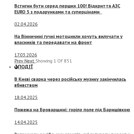
Встигни бути серед перших 100! Відкриття АЗС
EURO 5 з подарунками та суперцінами
02.04.2026
На Вінничині гучні мотоцикли хочуть вилучати у
власників та передавати на фронт
17.03.2026
Prev
Next
Showing
1
Of
851
ПОДІЇ
В Києві сварка через російську музику закінчилась
вбивством
18.04.2025
Пожежа на Броварщині: горіло поле під Баришівкою
14.04.2025