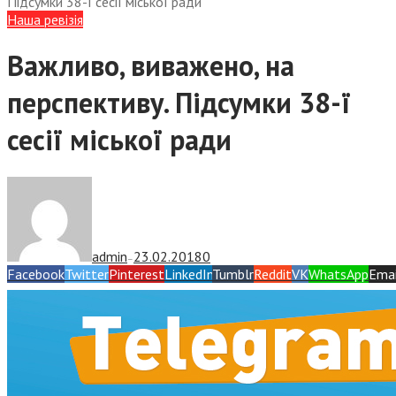
Підсумки 38-ї сесії міської ради
Наша ревізія
Важливо, виважено, на
перспективу. Підсумки 38-ї
сесії міської ради
admin
23.02.2018
0
—
Facebook
Twitter
Pinterest
LinkedIn
Tumblr
Reddit
VK
WhatsApp
Emai