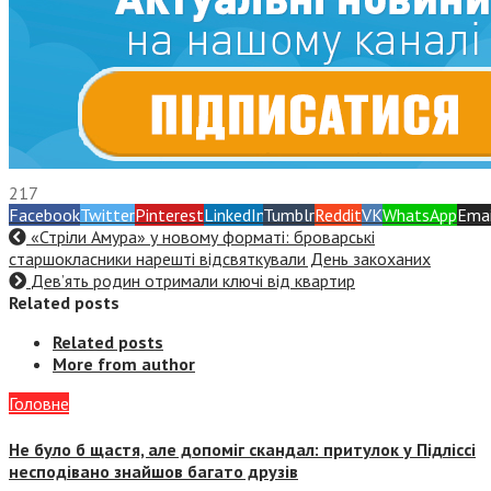
217
Facebook
Twitter
Pinterest
LinkedIn
Tumblr
Reddit
VK
WhatsApp
Emai
«Стріли Амура» у новому форматі: броварські
старшокласники нарешті відсвяткували День закоханих
Дев’ять родин отримали ключі від квартир
Related posts
Related posts
More from author
Головне
Не було б щастя, але допоміг скандал: притулок у Підліссі
несподівано знайшов багато друзів