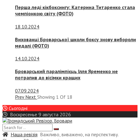
Перша леді кікбоксингу: Катерина Титаренко стала
чемпіонкою світу (ФОТО)
18.10.2024
Вихованці Броварської школи боксу знову вибороли
медалі (ФОТО)
14.10.2024
Броварський паралімпієць Ілля Яременко не
потрапив до вісімки кращих
07.09.2024
Prev
Next
Showing
1
Of
18
Сьогодні
Воскресенье 9 августа 2026
Наша ревізія
Важливо, виважено, на перспективу.