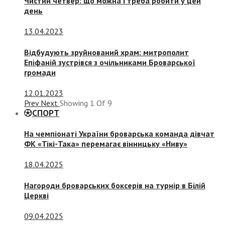
Чистий четвер: що можна і треба робити у цей
день
13.04.2023
Відбудують зруйнований храм: митрополит
Епіфаній зустрівся з очільниками Броварської
громади
12.01.2023
Prev
Next
Showing
1
Of
9
СПОРТ
На чемпіонаті України броварська команда дівчат
ФК «Тікі-Така» перемагає вінницьку «Ниву»
18.04.2025
Нагороди броварських боксерів на турнір в Білій
Церкві
09.04.2025