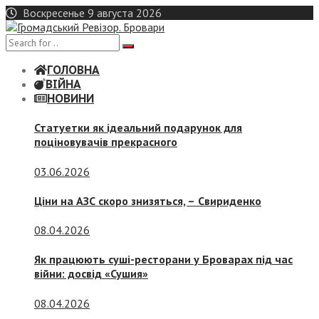
Skip
Воскресенье 9 августа 2026
to
content
ГОЛОВНА
ВІЙНА
НОВИНИ
Статуетки як ідеальний подарунок для
поціновувачів прекрасного
03.06.2026
Ціни на АЗС скоро знизяться, –
Свириденко
08.04.2026
Як працюють суші-ресторани у Броварах під час
війни: досвід «Сушия»
08.04.2026