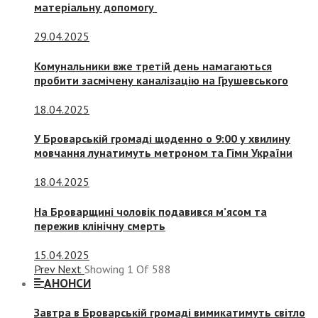
матеріальну допомогу
29.04.2025
Комунальники вже третій день намагаються
пробити засмічену каналізацію на Грушевського
18.04.2025
У Броварській громаді щоденно о 9:00 у хвилину
мовчання лунатимуть метроном та Гімн України
18.04.2025
На Броварщині чоловік подавився м’ясом та
пережив клінічну смерть
15.04.2025
Prev
Next
Showing
1
Of
588
АНОНСИ
Завтра в Броварській громаді вимикатимуть світло