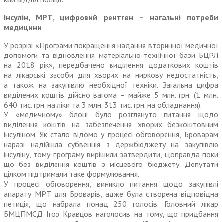
Інсулін, МРТ, цифровий рентген – нагальні потреби
медицини
У розрізі «Програми покращення надання вторинної медичної
допомоги та відновлення матеріально-технічної бази БЦРЛ
на 2018 рік», передбачено виділення додаткових коштів
на лікарсь­кі засоби для хворих на ниркову недостатність,
а також на закупівлю необхідної техніки. Загальна цифра
виділених коштів дійсно вагома – майже 5 млн. грн. (1 млн.
640 тис. грн. на ліки та 3 млн. 313 тис. грн. на обладнання).
У «медичному» блоці було розглянуто питання щодо
виділення коштів на забезпечення хворих безкоштовним
інсуліном. Як стало відомо у процесі обговорення, Броварам
наразі надійшла субвенція з держбюджету на закупівлю
інсуліну, тому програму вирішили затвердити, щоправда поки
що без виділення коштів з місцевого бюджету. Депутати
цілком підтримали таке формулювання.
У процесі обговорення, виникло питання щодо закупівлі
апарату МРТ для Броварів, адже була створена відповідна
петиція, що набрала понад 250 голосів. Головний лікар
БМЦПМСД Ігор Кравцов наголосив на тому, що придбання