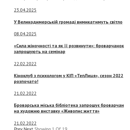
23.04.2025
У Великодимерській громаді вимикатимуть світло
08.04.2025
«Сила жіночності та як її розвинути»: броварчанок
запрошують на семінар
22.02.2022
Кіноклуб з психологом у КІП «ТепЛиця», сезон 2022
розпочато!
21.02.2022
Броварська міська бібліотека запрошує броварчан
на художню виставку «Живопис життя»
21.02.2022
Prev
Next
Showing
1
Of
19