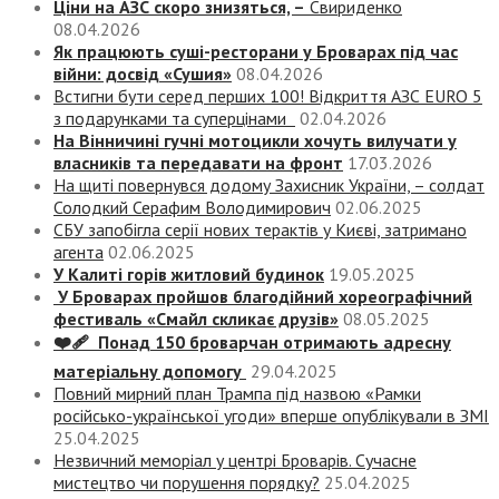
Ціни на АЗС скоро знизяться, –
Свириденко
08.04.2026
Як працюють суші-ресторани у Броварах під час
війни: досвід «Сушия»
08.04.2026
Встигни бути серед перших 100! Відкриття АЗС EURO 5
з подарунками та суперцінами
02.04.2026
На Вінничині гучні мотоцикли хочуть вилучати у
власників та передавати на фронт
17.03.2026
На щиті повернувся додому Захисник України, – солдат
Солодкий Серафим Володимирович
02.06.2025
СБУ запобігла серії нових терактів у Києві, затримано
агента
02.06.2025
У Калиті горів житловий будинок
19.05.2025
У Броварах пройшов благодійний хореографічний
фестиваль «Смайл скликає друзів»
08.05.2025
❤️‍🩹 Понад 150 броварчан отримають адресну
матеріальну допомогу
29.04.2025
Повний мирний план Трампа під назвою «‎Рамки
російсько-української угоди» вперше опублікували в ЗМІ
25.04.2025
Незвичний меморіал у центрі Броварів. Сучасне
мистецтво чи порушення порядку?
25.04.2025