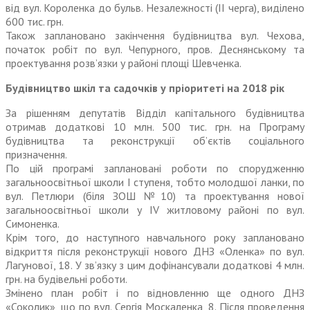
від вул. Короленка до бульв. Незалежності (ІІ черга), виділено
600 тис. грн.
Також заплановано закінчення будівництва вул. Чехова,
початок робіт по вул. Чепурного, пров. Деснянському та
проектування розв’язки у районі площі Шевченка.
Будівництво шкіл та садочків у пріоритеті на 2018 рік
За рішенням депутатів Відділ капітального будівництва
отримав додаткові 10 млн. 500 тис. грн. на Програму
будівництва та реконструкції об’єктів соціального
призначення.
По цій програмі заплановані роботи по спорудженню
загально­освітньої школи І ступеня, тобто молодшої ланки, по
вул. Петлюри (біля ЗОШ №10) та проектування нової
загальноосвітньої школи у IV житловому районі по вул.
Симоненка.
Крім того, до наступного навчального року заплановано
відкриття після реконструкції нового ДНЗ «Оленка» по вул.
Лагунової, 18. У зв’язку з цим дофінансували додаткові 4 млн.
грн. на будівельні роботи.
Змінено план робіт і по відновленню ще одного ДНЗ
«Соколик», що по вул. Сергія Москаленка, 8. Після проведення