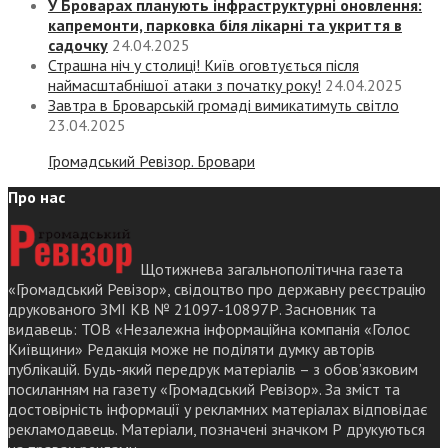
У Броварах планують інфраструктурні оновлення:
капремонти, парковка біля лікарні та укриття в
садочку
24.04.2025
Страшна ніч у столиці! Київ оговтується після
наймасштабнішої атаки з початку року!
24.04.2025
Завтра в Броварській громаді вимикатимуть світло
23.04.2025
Громадський Ревізор. Бровари
Про нас
Щотижнева загальнополітична газета
«Громадський Ревізор», свідоцтво про державну реєстрацію
друкованого ЗМІ КВ № 21097-10897Р. Засновник та
видавець: ТОВ «Незалежна інформаційна компанія «Голос
Київщини» Редакція може не поділяти думку авторів
публікацій. Будь-який передрук матеріалів – з обов’язковим
посиланням на газету «Громадський Ревізор». За зміст та
достовірність інформації у рекламних матеріалах відповідає
рекламодавець. Матеріали, позначені значком Р друкуються