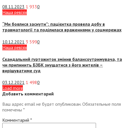
08.11.2023
1 933
0
Наша ревізія
“Ми боялися заснути”: пацієнтка провела добу в
травматології та поділилася враженнями у соцмережах
10.12.2021
3 599
0
Наша ревізія
Скандальний гуртожиток змінив балансоутримувача, та
чи припинить БЗБК знущатися з його жителів –
вирішуватиме суд
03.12.2021
1 498
0
Load more
Добавить комментарий
Ваш адрес email не будет опубликован.
Обязательные поля
помечены
*
Комментарий
*