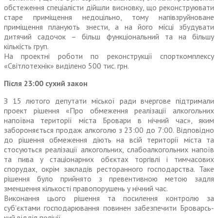
обстеження спеціалісти дійшли висновку, що реконструювати
старе приміщення недоцільно, тому напівзруйноване
приміщення планують знести, а на його місці збудувати
дитячий садочок – більш функціональний та на більшу
кількість груп.
На проектні роботи по реконструкції спорткомплексу
«Світлотехнік» виділено 500 тис. грн.
Після 23:00 сухий закон
З 15 лютого депутати міської ради вчергове підтримали
проект рішення «Про обмеження реалізації алкогольних
напоївна території міста Бровари в нічний час», яким
забороняється продаж алкоголю з 23:00 до 7:00. Відповідно
до рішення обмеження діють на всій території міста та
стосуються реалізації алкогольних, слабоалкогольних напоїв
та пива у стаціонарних обєктах торгівлі і тимчасових
спорудах, окрім закладів ресторанного господарства. Таке
рішення було прийнято з превентивною метою задля
зменшення кількості правопорушень у нічний час.
Виконання цього рішення та посилення контролю за
суб’єктами господарювання повинен забезпечити Броварсь­
кий відділ поліції.