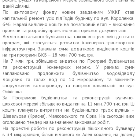
даній ділянці.
По житловому фонду новим завданням УЖКГ став
капітальний ремонт усіх під’їздів будинку по вул. Короленка,
64Б. Наразі виділено кошти на початковий етап – виконання
проектів та розробку проектно-кошторисної документації.
Відділ капітального будівництва також вніс ряд змін до своїх
програм, які стосуються розвитку інженерно-транспортної
інфра­структури. Загальна сума додатково виділених коштів
на три програми ВКБ – 18 млн. 700 тис. грн.
На 7 млн. грн. збільшено видатки по Програмі будівництва
та реконструкції інженерних мереж. У рамках суми
заплановано продовжити будівництво водовідводу
дощових та талих вод по 10 мікрорайону та закінчити
спорудження водопроводу та напірної каналізації по вул.
Онікієнка.
За Програмою будівництва та реконструкції вулично-
шляхової мережі збільшено видатки на 11 млн. 700 тис. грн. Ці
кошти планують витратити на будівництво трьох вулиць –
Шевельова (Красна), Маяковського та Сірка. На сьогодні вже
оголошено тендер на визначення виконавця робіт.
На проектні роботи по реконструкції пішохідного бульвару
в 34 мікрорайоні, більш відомого як Алея кохання, на ділянці