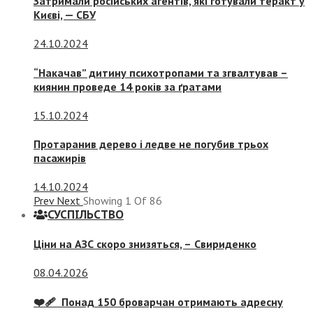
Затримали російських агентів, які готували теракт у
Києві, — СБУ
24.10.2024
“Накачав” дитину психотропами та згвалтував –
киянин проведе 14 років за ґратами
15.10.2024
Протаранив дерево і ледве не погубив трьох
пасажирів
14.10.2024
Prev
Next
Showing
1
Of
86
СУСПIЛЬСТВО
Ціни на АЗС скоро знизяться, –
Свириденко
08.04.2026
❤️‍🩹 Понад 150 броварчан отримають адресну