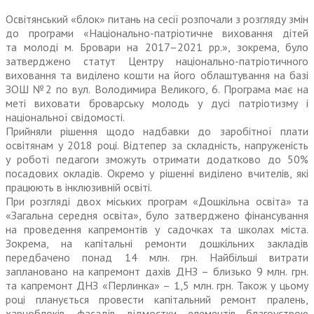
Освітянський «блок» питань на сесії розпочали з розгляду змін
до програми «Націо­нально-патріотичне виховання дітей
та молоді м. Бровари на 2017–2021 рр.», зокрема, було
затверд­жено статут Центру національно-патріотичного
виховання та виділено кошти на його облаштування на базі
ЗОШ №2 по вул. Володимира Великого, 6. Програма має на
меті виховати броварську молодь у дусі патріотизму і
національної свідомості.
Прийняли рішення щодо надбавки до заробітної плати
освітянам у 2018 році. Відтепер за складність, напруженість
у роботі педагоги зможуть отримати додатково до 50%
посадових окладів. Окремо у рішенні виділено вчителів, які
працюють в інклюзивній освіті.
При розгляді двох міських програм «Дошкільна освіта» та
«Загальна середня освіта», було затверджено фінансування
на проведення капремонтів у садочках та школах міста.
Зокрема, на капітальні ремонти дошкільних закладів
передбачено понад 14 млн. грн. Найбільші витрати
заплановано на капремонт дахів ДНЗ – близько 9 млн. грн.
та кап­ремонт ДНЗ «Перлинка» – 1,5 млн. грн. Також у цьому
році планується провести капітальний ремонт пралень,
харчоблоків, фасадів, відмостки, елементів благоустрою