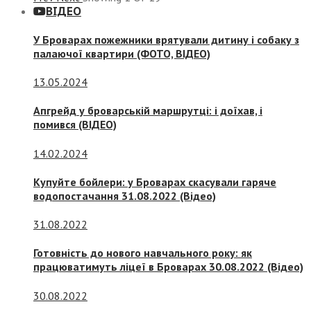
ВІДЕО
У Броварах пожежники врятували дитину і собаку з
палаючої квартири (ФОТО, ВІДЕО)
13.05.2024
Апгрейд у броварській маршрутці: і доїхав, і
помився (ВІДЕО)
14.02.2024
Купуйте бойлери: у Броварах скасували гаряче
водопостачання 31.08.2022 (Відео)
31.08.2022
Готовність до нового навчального року: як
працюватимуть ліцеї в Броварах 30.08.2022 (Відео)
30.08.2022