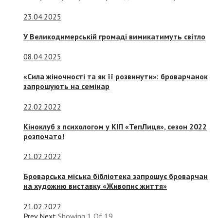
23.04.2025
У Великодимерській громаді вимикатимуть світло
08.04.2025
«Сила жіночності та як її розвинути»: броварчанок
запрошують на семінар
22.02.2022
Кіноклуб з психологом у КІП «ТепЛиця», сезон 2022
розпочато!
21.02.2022
Броварська міська бібліотека запрошує броварчан
на художню виставку «Живопис життя»
21.02.2022
Prev
Next
Showing
1
Of
19