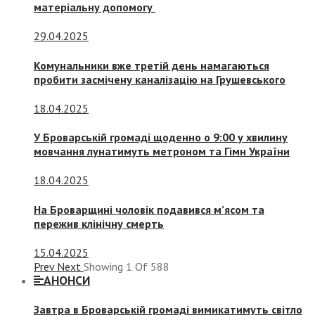
матеріальну допомогу
29.04.2025
Комунальники вже третій день намагаються
пробити засмічену каналізацію на Грушевського
18.04.2025
У Броварській громаді щоденно о 9:00 у хвилину
мовчання лунатимуть метроном та Гімн України
18.04.2025
На Броварщині чоловік подавився м’ясом та
пережив клінічну смерть
15.04.2025
Prev
Next
Showing
1
Of
588
АНОНСИ
Завтра в Броварській громаді вимикатимуть світло