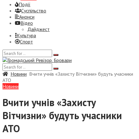
Події
Суспiльство
Анонси
Відео
Дайджест
Культура
Спорт
Новини
Вчити учнів «Захисту Вітчизни» будуть учасники
АТО
Новини
Вчити учнів «Захисту
Вітчизни» будуть учасники
АТО