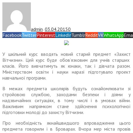
admin
03.04.2015
0
—
Facebook
Twitter
Pinterest
LinkedIn
Tumblr
Reddit
VK
WhatsApp
Emai
У шкільний курс вводять новий старий предмет «Захист
Вітчизни». Цей курс буде обов’язковим для учнів старших
класів. Його вивчатимуть як юнаки, так і дівчата разом.
Міністерством освіти і науки наразі підготувало проект
навчальної програми.
В межах предмета школярів будуть ознайомлювати зі
стройовою службою, заходами безпеки і діями у
надзвичайних ситуаціях, в тому числі і в умовах війни.
Важливим напрямком стане здійснення психологічної
підготовки молоді до захисту Вітчизни.
Про необхідність якнайшвидшого впровадження цього
предмета говорили і в Броварах. Вчора мер міста провів