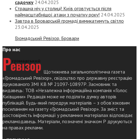
садочку
24.04.2025
Страшна ніч у столиці! Київ оговтується після
наймасштабнішої атаки з початку року!
24.04.2025
Завтра в Броварській громаді вимикатимуть світло
23.04.2025
Громадський Ревізор. Бровари
Про нас
Щотижнева загальнополітична газета
«Громадський Ревізор», свідоцтво про державну реєстрацію
друкованого ЗМІ КВ № 21097-10897Р. Засновник та
видавець: ТОВ «Незалежна інформаційна компанія «Голос
Київщини» Редакція може не поділяти думку авторів
публікацій. Будь-який передрук матеріалів – з обов’язковим
посиланням на газету «Громадський Ревізор». За зміст та
достовірність інформації у рекламних матеріалах відповідає
рекламодавець. Матеріали, позначені значком Р друкуються
на правах реклами.