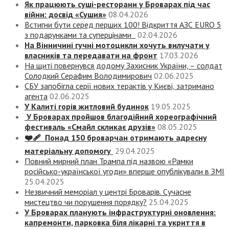
Як працюють суші-ресторани у Броварах під час
війни: досвід «Сушия»
08.04.2026
Встигни бути серед перших 100! Відкриття АЗС EURO 5
з подарунками та суперцінами
02.04.2026
На Вінничині гучні мотоцикли хочуть вилучати у
власників та передавати на фронт
17.03.2026
На щиті повернувся додому Захисник України, – солдат
Солодкий Серафим Володимирович
02.06.2025
СБУ запобігла серії нових терактів у Києві, затримано
агента
02.06.2025
У Калиті горів житловий будинок
19.05.2025
У Броварах пройшов благодійний хореографічний
фестиваль «Смайл скликає друзів»
08.05.2025
❤️‍🩹 Понад 150 броварчан отримають адресну
матеріальну допомогу
29.04.2025
Повний мирний план Трампа під назвою «‎Рамки
російсько-української угоди» вперше опублікували в ЗМІ
25.04.2025
Незвичний меморіал у центрі Броварів. Сучасне
мистецтво чи порушення порядку?
25.04.2025
У Броварах планують інфраструктурні оновлення:
капремонти, парковка біля лікарні та укриття в