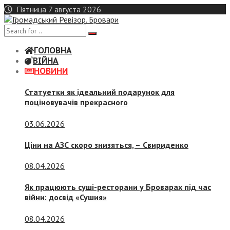
Skip
Пятница 7 августа 2026
to
content
ГОЛОВНА
ВІЙНА
НОВИНИ
Статуетки як ідеальний подарунок для
поціновувачів прекрасного
03.06.2026
Ціни на АЗС скоро знизяться, –
Свириденко
08.04.2026
Як працюють суші-ресторани у Броварах під час
війни: досвід «Сушия»
08.04.2026