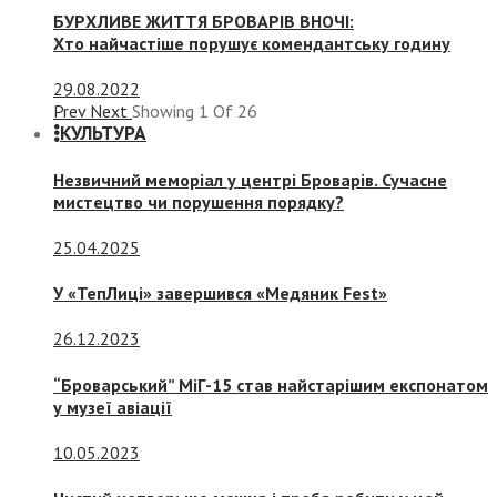
БУРХЛИВЕ ЖИТТЯ БРОВАРІВ ВНОЧІ:
Хто найчастіше порушує комендантську годину
29.08.2022
Prev
Next
Showing
1
Of
26
КУЛЬТУРА
Незвичний меморіал у центрі Броварів. Сучасне
мистецтво чи порушення порядку?
25.04.2025
У «ТепЛиці» завершився «Медяник Fest»
26.12.2023
“Броварський” МіГ-15 став найстарішим експонатом
у музеї авіації
10.05.2023