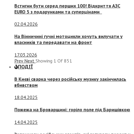
Встигни бути серед перших 100! Відкриття АЗС
EURO 5 з подарунками та суперцінами
02.04.2026
На Вінничині гучні мотоцикли хочуть вилучати у
власників та передавати на фронт
17.03.2026
Prev
Next
Showing
1
Of
851
ПОДІЇ
В Києві сварка через російську музику закінчилась
вбивством
18.04.2025
Пожежа на Броварщині: горіло поле під Баришівкою
14.04.2025