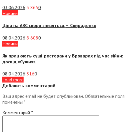
03.06.2026
3 865
0
Новини
Ціни на АЗС скоро знизяться, –
Свириденко
08.04.2026
8 608
0
Новини
Як працюють суші-ресторани у Броварах під час війни:
досвід «Сушия»
08.04.2026
516
0
Load more
Добавить комментарий
Ваш адрес email не будет опубликован.
Обязательные поля
помечены
*
Комментарий
*