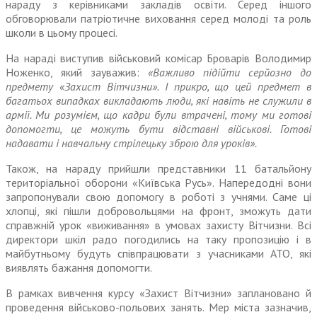
нараду з керівниками закладів освіти. Серед іншого
обговорювали патріотичне виховання серед молоді та роль
школи в цьому процесі.
На нараді виступив військовий комісар Броварів Володимир
Ноженко, який зауважив:
«Важливо підійти серйозно до
предмету «Захист Вітчизни». І прикро, що цей предмет в
багатьох випадках викладають люди, які навіть не служили в
армії. Ми розумієм, що кадри були втрачені, тому ми готові
допомогти, це можуть бути відставні військові. Готові
надавати і навчальну стрілецьку зброю для уроків».
Також, на нараду прийшли представники 11 батальйону
територіальної оборони «Київська Русь». Напередодні вони
запропонували свою допомогу в роботі з учнями. Саме ці
хлопці, які пішли добровольцями на фронт, зможуть дати
справжній урок «виживання» в умовах захисту Вітчизни. Всі
директори шкіл радо погодились на таку пропозицію і в
майбутньому будуть співпрацювати з учасниками АТО, які
виявлять бажання допомогти.
В рамках вивчення курсу «Захист Вітчизни» заплановано й
проведення військово-польових занять. Мер міста зазначив,