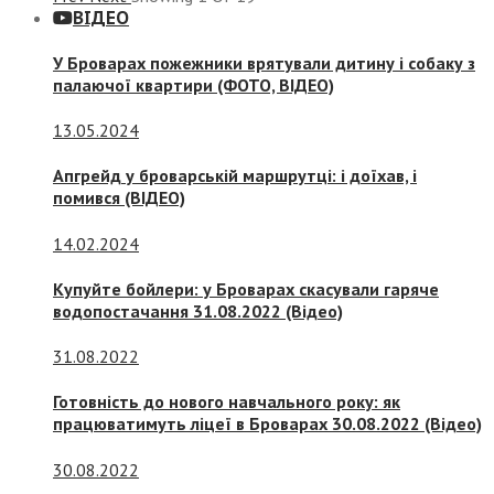
ВІДЕО
У Броварах пожежники врятували дитину і собаку з
палаючої квартири (ФОТО, ВІДЕО)
13.05.2024
Апгрейд у броварській маршрутці: і доїхав, і
помився (ВІДЕО)
14.02.2024
Купуйте бойлери: у Броварах скасували гаряче
водопостачання 31.08.2022 (Відео)
31.08.2022
Готовність до нового навчального року: як
працюватимуть ліцеї в Броварах 30.08.2022 (Відео)
30.08.2022