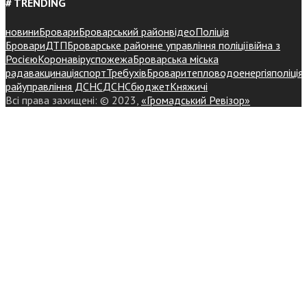
# TRENDING
новини
Бровари
Броварський район
відео
Поліція
Бровари
ДТП
Броварське районне управління поліції
війна з
Росією
Коронавірус
пожежа
Броварська міська
рада
вакцинація
спорт
Требухів
Броваритепловодоенергія
поліція
райуправління ДСНС
ДСНС
бюджет
Княжичі
Всі права захищені: © 2023,
«Громадський Ревізор»