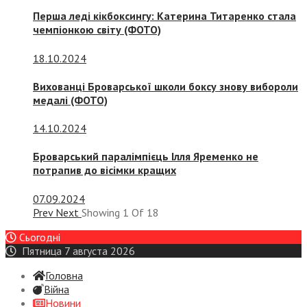
Перша леді кікбоксингу: Катерина Титаренко стала
чемпіонкою світу (ФОТО)
18.10.2024
Вихованці Броварської школи боксу знову вибороли
медалі (ФОТО)
14.10.2024
Броварський паралімпієць Ілля Яременко не
потрапив до вісімки кращих
07.09.2024
Prev
Next
Showing
1
Of
18
Сьогодні
Пятница 7 августа 2026
Головна
Війна
Новини