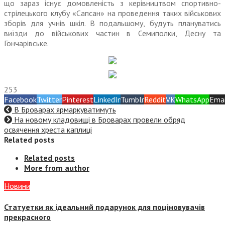
що зараз існує домовленість з керівництвом спортивно-
стрілецького клубу «Сапсан» на проведення таких військових
зборів для учнів шкіл. В подальшому, будуть плануватись
виїзди до військових частин в Семиполки, Десну та
Гончарівське.
253
Facebook
Twitter
Pinterest
LinkedIn
Tumblr
Reddit
VK
WhatsApp
Emai
В Броварах ярмаркуватимуть
На новому кладовищі в Броварах провели обряд
освячення хреста каплиці
Related posts
Related posts
More from author
Новини
Статуетки як ідеальний подарунок для поціновувачів
прекрасного