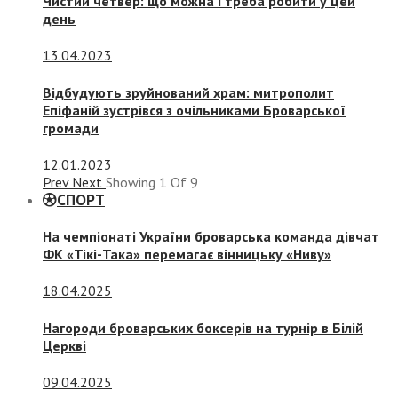
Чистий четвер: що можна і треба робити у цей
день
13.04.2023
Відбудують зруйнований храм: митрополит
Епіфаній зустрівся з очільниками Броварської
громади
12.01.2023
Prev
Next
Showing
1
Of
9
СПОРТ
На чемпіонаті України броварська команда дівчат
ФК «Тікі-Така» перемагає вінницьку «Ниву»
18.04.2025
Нагороди броварських боксерів на турнір в Білій
Церкві
09.04.2025