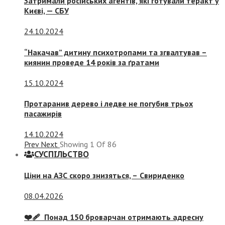
Затримали російських агентів, які готували теракт у
Києві, — СБУ
24.10.2024
“Накачав” дитину психотропами та згвалтував –
киянин проведе 14 років за ґратами
15.10.2024
Протаранив дерево і ледве не погубив трьох
пасажирів
14.10.2024
Prev
Next
Showing
1
Of
86
СУСПIЛЬСТВО
Ціни на АЗС скоро знизяться, –
Свириденко
08.04.2026
❤️‍🩹 Понад 150 броварчан отримають адресну