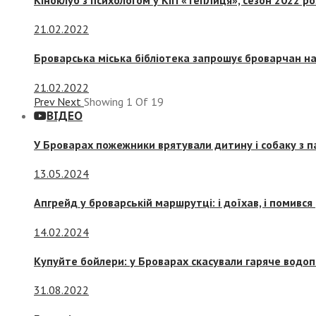
21.02.2022
Броварська міська бібліотека запрошує броварчан 
21.02.2022
Prev
Next
Showing
1
Of
19
ВІДЕО
У Броварах пожежники врятували дитину і собаку з 
13.05.2024
Апгрейд у броварській маршрутці: і доїхав, і помився
14.02.2024
Купуйте бойлери: у Броварах скасували гаряче водоп
31.08.2022