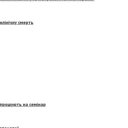
клінічну смерть
запрошують на семінар
озпочато!