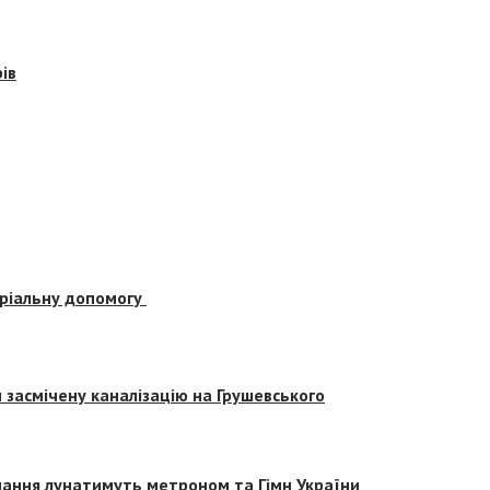
ів
еріальну допомогу
засмічену каналізацію на Грушевського
вчання лунатимуть метроном та Гімн України