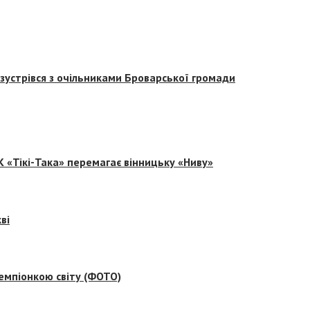
зустрівся з очільниками Броварської громади
 «Тікі-Така» перемагає вінницьку «Ниву»
ві
емпіонкою світу (ФОТО)