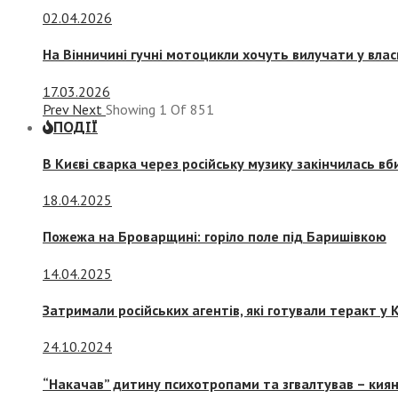
02.04.2026
На Вінничині гучні мотоцикли хочуть вилучати у вла
17.03.2026
Prev
Next
Showing
1
Of
851
ПОДІЇ
В Києві сварка через російську музику закінчилась в
18.04.2025
Пожежа на Броварщині: горіло поле під Баришівкою
14.04.2025
Затримали російських агентів, які готували теракт у К
24.10.2024
“Накачав” дитину психотропами та згвалтував – киян