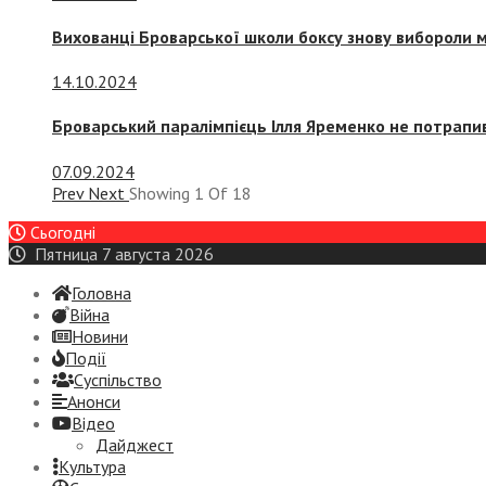
Вихованці Броварської школи боксу знову вибороли 
14.10.2024
Броварський паралімпієць Ілля Яременко не потрапив
07.09.2024
Prev
Next
Showing
1
Of
18
Сьогодні
Пятница 7 августа 2026
Головна
Війна
Новини
Події
Суспiльство
Анонси
Відео
Дайджест
Культура