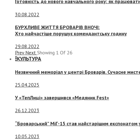
Готовність до нового навчального року: як працювати
30.08.2022
БУРХЛИВЕ ЖИТТЯ БРОВАРІВ ВНОЧІ:
Хто найчастіше порушує комендантську годину
29.08.2022
Prev
Next
Showing
1
Of
26
КУЛЬТУРА
Незвичний меморіал у центрі Броварів. Сучасне мис
25.04.2025
У «ТепЛиці» завершився «Медяник Fest»
26.12.2023
“Броварський” МіГ-15 став найстарішим експонатом у
10.05.2023