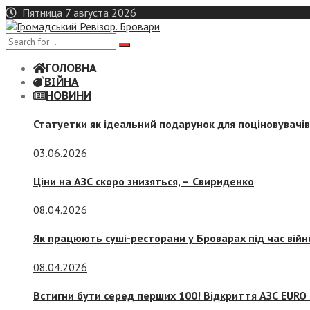
Skip
Пятница 7 августа 2026
to
content
ГОЛОВНА
ВІЙНА
НОВИНИ
Статуетки як ідеальний подарунок для поціновувачі
03.06.2026
Ціни на АЗС скоро знизяться, –
Свириденко
08.04.2026
Як працюють суші-ресторани у Броварах під час війн
08.04.2026
Встигни бути серед перших 100! Відкриття АЗС EURO