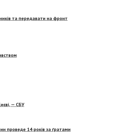
сників та передавати на фронт
бивством
иєві, — СБУ
ин проведе 14 років за ґратами