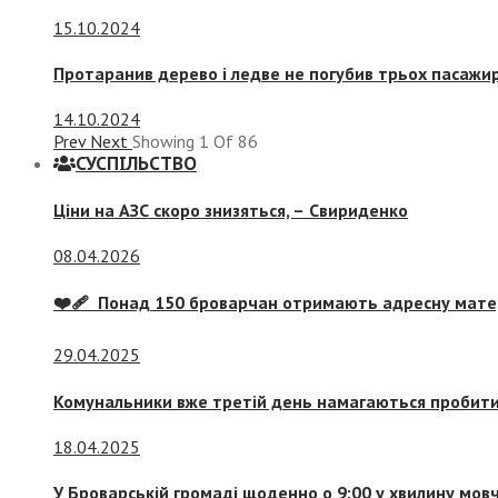
15.10.2024
Протаранив дерево і ледве не погубив трьох пасажир
14.10.2024
Prev
Next
Showing
1
Of
86
СУСПIЛЬСТВО
Ціни на АЗС скоро знизяться, –
Свириденко
08.04.2026
❤️‍🩹 Понад 150 броварчан отримають адресну мат
29.04.2025
Комунальники вже третій день намагаються пробити 
18.04.2025
У Броварській громаді щоденно о 9:00 у хвилину мо