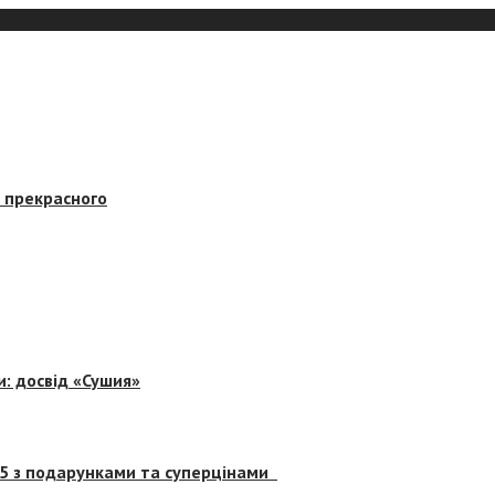
в прекрасного
и: досвід «Сушия»
 5 з подарунками та суперцінами