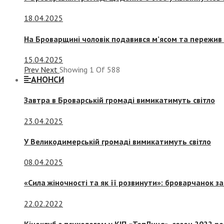
18.04.2025
На Броварщині чоловік подавився м’ясом та пережив 
15.04.2025
Prev
Next
Showing
1
Of
588
АНОНСИ
Завтра в Броварській громаді вимикатимуть світло
23.04.2025
У Великодимерській громаді вимикатимуть світло
08.04.2025
«Сила жіночності та як її розвинути»: броварчанок 
22.02.2022
Кіноклуб з психологом у КІП «ТепЛиця», сезон 2022 р