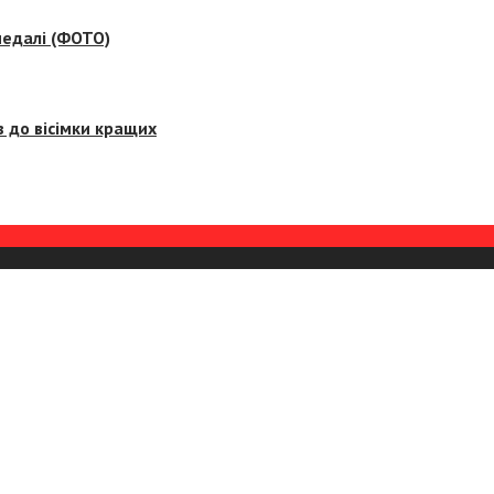
медалі (ФОТО)
 до вісімки кращих