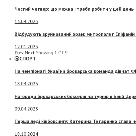
Чистий четвер: що можна і треба робити у цей день
13.04.2023
Відбудують зруйнований храм: митрополит Епіфаній 
12.01.2023
Prev
Next
Showing
1
Of
9
СПОРТ
На чемпіонаті України броварська команда дівчат ФК
18.04.2025
Нагороди броварських боксерів на турнір в Білій Церк
09.04.2025
Перша леді кікбоксингу: Катерина Титаренко стала ч
18.10.2024