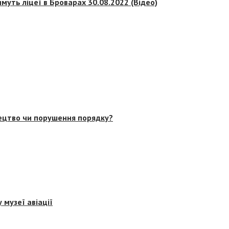
муть ліцеї в Броварах 30.08.2022 (Відео)
тецтво чи порушення порядку?
 музеї авіації