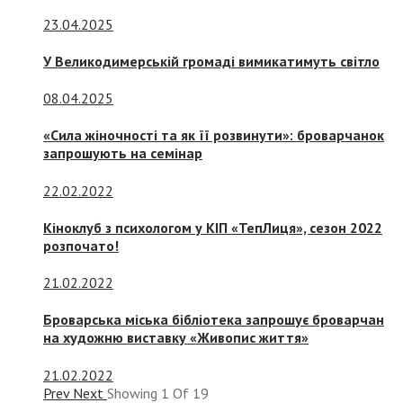
23.04.2025
У Великодимерській громаді вимикатимуть світло
08.04.2025
«Сила жіночності та як її розвинути»: броварчанок
запрошують на семінар
22.02.2022
Кіноклуб з психологом у КІП «ТепЛиця», сезон 2022
розпочато!
21.02.2022
Броварська міська бібліотека запрошує броварчан
на художню виставку «Живопис життя»
21.02.2022
Prev
Next
Showing
1
Of
19