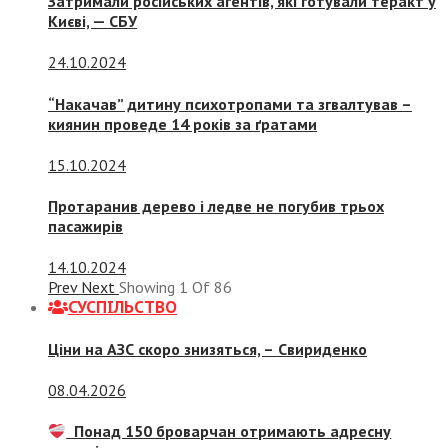
Затримали російських агентів, які готували теракт у
Києві, — СБУ
24.10.2024
“Накачав” дитину психотропами та згвалтував –
киянин проведе 14 років за ґратами
15.10.2024
Протаранив дерево і ледве не погубив трьох
пасажирів
14.10.2024
Prev
Next
Showing
1
Of
86
СУСПIЛЬСТВО
Ціни на АЗС скоро знизяться, –
Свириденко
08.04.2026
Понад 150 броварчан отримають адресну