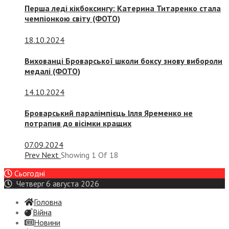
Перша леді кікбоксингу: Катерина Титаренко стала
чемпіонкою світу (ФОТО)
18.10.2024
Вихованці Броварської школи боксу знову вибороли
медалі (ФОТО)
14.10.2024
Броварський паралімпієць Ілля Яременко не
потрапив до вісімки кращих
07.09.2024
Prev
Next
Showing
1
Of
18
Сьогодні
Четверг 6 августа 2026
Головна
Війна
Новини