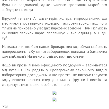
були не задоволені, адже виявили зростання мікробного
забруднення води.
Вірусний гепатит А, дизентерія, холера, мікроорганізми, що
викликають ротавірусну інфекцію, гастроентероколіти… чого
тільки не приховано у водах паркових водойм… Там і кількість
кишкових паличок наразі перевищує 2 тис. одиниць в 1 дм.
куб.
Незважаючи, що біля наших броварських водоймах майорять
попередження: «Купатися заборонено», поплавати бажаючих
хоч відбавляй. Напевно сподіваються, що омине.
Якщо ви проти літньо-інфекційного подарунку – втримайтеся
від купання. Так радять у Броварському районному відділі
лабораторних досліджень. А ще просять не використовувати
воду вищезазначених озер для миття фруктів і овочів та
дотримуватися правил особистої гігієни.
238