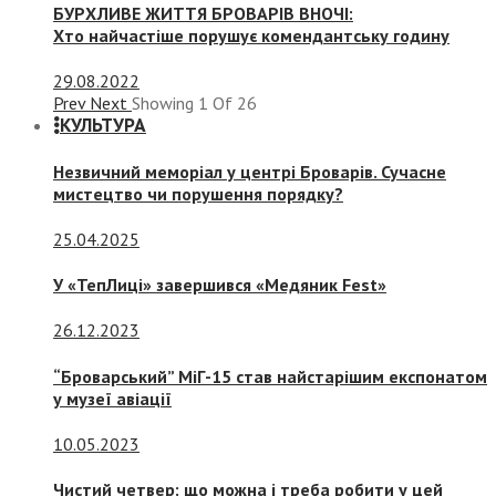
БУРХЛИВЕ ЖИТТЯ БРОВАРІВ ВНОЧІ:
Хто найчастіше порушує комендантську годину
29.08.2022
Prev
Next
Showing
1
Of
26
КУЛЬТУРА
Незвичний меморіал у центрі Броварів. Сучасне
мистецтво чи порушення порядку?
25.04.2025
У «ТепЛиці» завершився «Медяник Fest»
26.12.2023
“Броварський” МіГ-15 став найстарішим експонатом
у музеї авіації
10.05.2023
Чистий четвер: що можна і треба робити у цей