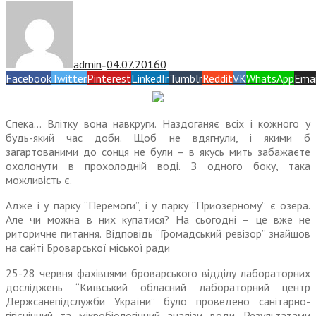
admin
04.07.2016
0
—
Facebook
Twitter
Pinterest
LinkedIn
Tumblr
Reddit
VK
WhatsApp
Emai
Спека… Влітку вона навкруги. Наздоганяє всіх і кожного у
будь-який час доби. Щоб не вдягнули, і якими б
загартованими до сонця не були – в якусь мить забажаєте
охолонути в прохолодній воді. З одного боку, така
можливість є.
Адже і у парку “Перемоги”, і у парку “Приозерному” є озера.
Але чи можна в них купатися? На сьогодні – це вже не
риторичне питання. Відповідь “Громадський ревізор” знайшов
на сайті Броварської міської ради
25-28 червня фахівцями броварського відділу лабораторних
досліджень “Київський обласний лабораторний центр
Держсанепідслужби України” було проведено санітарно-
гігієнічний та мікробіологічний аналізи води. Результатами