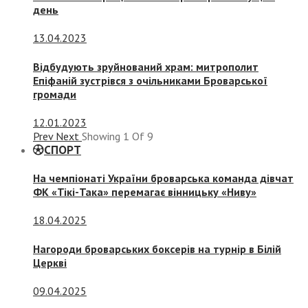
день
13.04.2023
Відбудують зруйнований храм: митрополит
Епіфаній зустрівся з очільниками Броварської
громади
12.01.2023
Prev
Next
Showing
1
Of
9
СПОРТ
На чемпіонаті України броварська команда дівчат
ФК «Тікі-Така» перемагає вінницьку «Ниву»
18.04.2025
Нагороди броварських боксерів на турнір в Білій
Церкві
09.04.2025