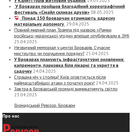
У Калиті горів житловий будинок
19.05.2025
У Броварах пройшов благодійний хореографічний
фестиваль «Смайл скликає друзів»
08.05.2025
Понад 150 броварчан отримають адресну
матеріальну допомогу
29.04.2025
Повний мирний план Трампа під назвою «‎Рамки
російсько-української угоди» вперше опублікували в ЗМІ
25.04.2025
Незвичний меморіал у центрі Броварів. Сучасне
мистецтво чи порушення порядку?
25.04.2025
У Броварах планують інфраструктурні оновлення:
капремонти, парковка біля лікарні та укриття в
садочку
24.04.2025
Страшна ніч у столиці! Київ оговтується після
наймасштабнішої атаки з початку року!
24.04.2025
Завтра в Броварській громаді вимикатимуть світло
23.04.2025
Громадський Ревізор. Бровари
Про нас