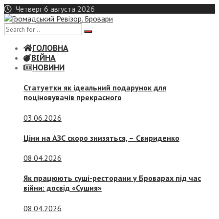
Skip
Четверг 6 августа 2026
to
content
ГОЛОВНА
ВІЙНА
НОВИНИ
Статуетки як ідеальний подарунок для
поціновувачів прекрасного
03.06.2026
Ціни на АЗС скоро знизяться, –
Свириденко
08.04.2026
Як працюють суші-ресторани у Броварах під час
війни: досвід «Сушия»
08.04.2026