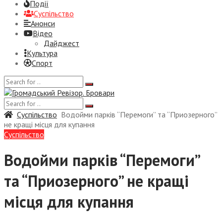
Події
Суспiльство
Анонси
Відео
Дайджест
Культура
Спорт
Суспiльство
Водойми парків “Перемоги” та “Приозерного”
не кращі місця для купання
Суспiльство
Водойми парків “Перемоги”
та “Приозерного” не кращі
місця для купання