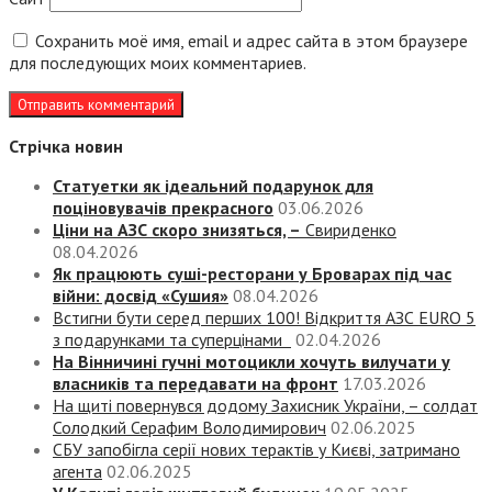
Сохранить моё имя, email и адрес сайта в этом браузере
для последующих моих комментариев.
Стрічка новин
Статуетки як ідеальний подарунок для
поціновувачів прекрасного
03.06.2026
Ціни на АЗС скоро знизяться, –
Свириденко
08.04.2026
Як працюють суші-ресторани у Броварах під час
війни: досвід «Сушия»
08.04.2026
Встигни бути серед перших 100! Відкриття АЗС EURO 5
з подарунками та суперцінами
02.04.2026
На Вінничині гучні мотоцикли хочуть вилучати у
власників та передавати на фронт
17.03.2026
На щиті повернувся додому Захисник України, – солдат
Солодкий Серафим Володимирович
02.06.2025
СБУ запобігла серії нових терактів у Києві, затримано
агента
02.06.2025