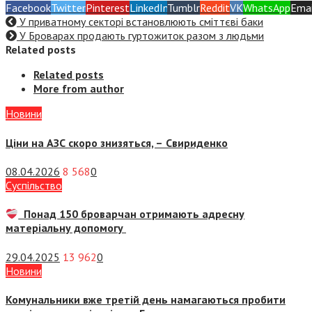
Facebook
Twitter
Pinterest
LinkedIn
Tumblr
Reddit
VK
WhatsApp
Emai
У приватному секторі встановлюють сміттєві баки
У Броварах продають гуртожиток разом з людьми
Related posts
Related posts
More from author
Новини
Ціни на АЗС скоро знизяться, –
Свириденко
08.04.2026
8 568
0
Суспiльство
Понад 150 броварчан отримають адресну
матеріальну допомогу
29.04.2025
13 962
0
Новини
Комунальники вже третій день намагаються пробити