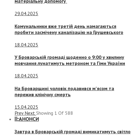
матеріальну допомогу
29.04.2025
Комунальники вже третій день намагаються
пробити засмічену каналізацію на Грушевського
18.04.2025
У Броварській громаді щоденно о 9:00 у хвилину
мовчання лунатимуть метроном та Гімн України
18.04.2025
На Броварщині чоловік подавився м’ясом та
пережив клінічну смерть
15.04.2025
Prev
Next
Showing
1
Of
588
АНОНСИ
Завтра в Броварській громаді вимикатимуть світло