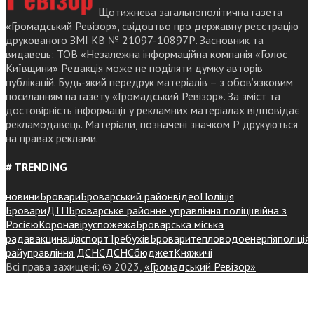
Щотижнева загальнополітична газета
«Громадський Ревізор», свідоцтво про державну реєстрацію
друкованого ЗМІ КВ № 21097-10897Р. Засновник та
видавець: ТОВ «Незалежна інформаційна компанія «Голос
Київщини» Редакція може не поділяти думку авторів
публікацій. Будь-який передрук матеріалів – з обов’язковим
посиланням на газету «Громадський Ревізор». За зміст та
достовірність інформації у рекламних матеріалах відповідає
рекламодавець. Матеріали, позначені значком Р друкуються
на правах реклами.
# TRENDING
новини
Бровари
Броварський район
відео
Поліція
Бровари
ДТП
Броварське районне управління поліції
війна з
Росією
Коронавірус
пожежа
Броварська міська
рада
вакцинація
спорт
Требухів
Броваритепловодоенергія
поліція
райуправління ДСНС
ДСНС
бюджет
Княжичі
Всі права захищені: © 2023,
«Громадський Ревізор»