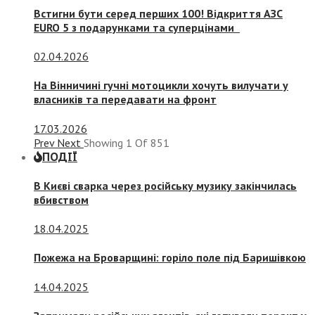
Встигни бути серед перших 100! Відкриття АЗС
EURO 5 з подарунками та суперцінами
02.04.2026
На Вінничині гучні мотоцикли хочуть вилучати у
власників та передавати на фронт
17.03.2026
Prev
Next
Showing
1
Of
851
ПОДІЇ
В Києві сварка через російську музику закінчилась
вбивством
18.04.2025
Пожежа на Броварщині: горіло поле під Баришівкою
14.04.2025