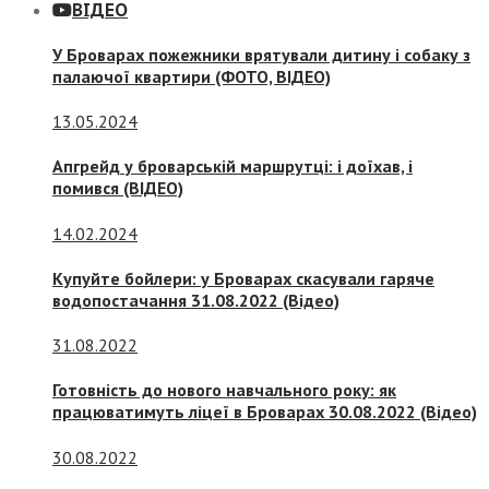
ВІДЕО
У Броварах пожежники врятували дитину і собаку з
палаючої квартири (ФОТО, ВІДЕО)
13.05.2024
Апгрейд у броварській маршрутці: і доїхав, і
помився (ВІДЕО)
14.02.2024
Купуйте бойлери: у Броварах скасували гаряче
водопостачання 31.08.2022 (Відео)
31.08.2022
Готовність до нового навчального року: як
працюватимуть ліцеї в Броварах 30.08.2022 (Відео)
30.08.2022