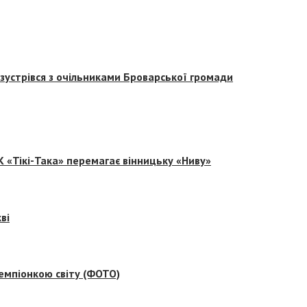
зустрівся з очільниками Броварської громади
 «Тікі-Така» перемагає вінницьку «Ниву»
ві
емпіонкою світу (ФОТО)