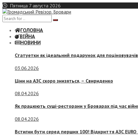
Skip
Пятница 7 августа 2026
to
content
ГОЛОВНА
ВІЙНА
НОВИНИ
Статуетки як ідеальний подарунок для поціновувачі
03.06.2026
Ціни на АЗС скоро знизяться, –
Свириденко
08.04.2026
Як працюють суші-ресторани у Броварах під час війн
08.04.2026
Встигни бути серед перших 100! Відкриття АЗС EURO