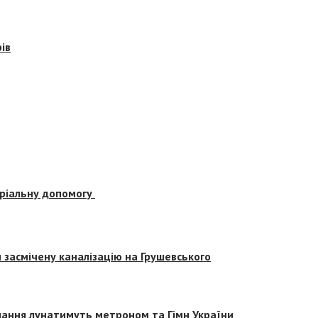
ів
еріальну допомогу
засмічену каналізацію на Грушевського
вчання лунатимуть метроном та Гімн України