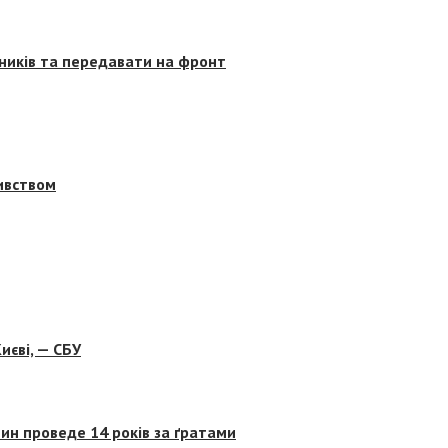
сників та передавати на фронт
бивством
иєві, — СБУ
ин проведе 14 років за ґратами