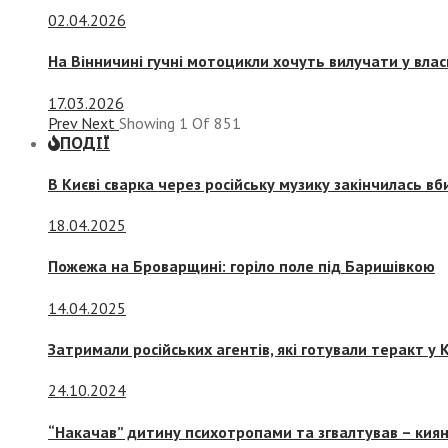
02.04.2026
На Вінничині гучні мотоцикли хочуть вилучати у вла
17.03.2026
Prev
Next
Showing
1
Of
851
ПОДІЇ
В Києві сварка через російську музику закінчилась в
18.04.2025
Пожежа на Броварщині: горіло поле під Баришівкою
14.04.2025
Затримали російських агентів, які готували теракт у К
24.10.2024
“Накачав” дитину психотропами та згвалтував – киян