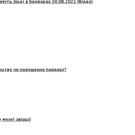
муть ліцеї в Броварах 30.08.2022 (Відео)
тецтво чи порушення порядку?
 музеї авіації