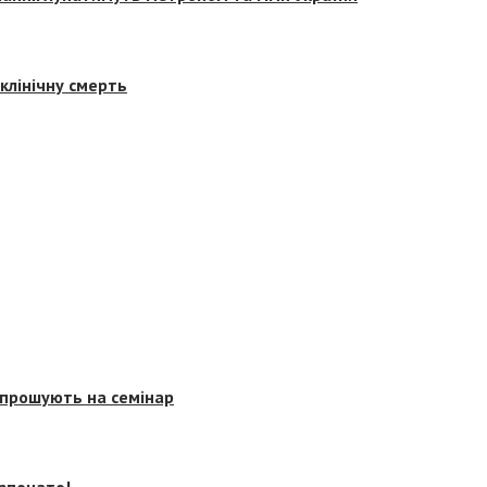
клінічну смерть
запрошують на семінар
озпочато!