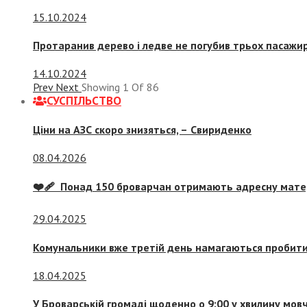
15.10.2024
Протаранив дерево і ледве не погубив трьох пасажир
14.10.2024
Prev
Next
Showing
1
Of
86
СУСПIЛЬСТВО
Ціни на АЗС скоро знизяться, –
Свириденко
08.04.2026
❤️‍🩹 Понад 150 броварчан отримають адресну мат
29.04.2025
Комунальники вже третій день намагаються пробити 
18.04.2025
У Броварській громаді щоденно о 9:00 у хвилину мо