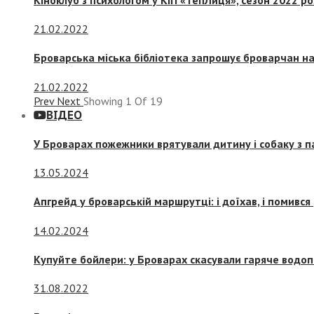
21.02.2022
Броварська міська бібліотека запрошує броварчан 
21.02.2022
Prev
Next
Showing
1
Of
19
ВІДЕО
У Броварах пожежники врятували дитину і собаку з 
13.05.2024
Апгрейд у броварській маршрутці: і доїхав, і помився
14.02.2024
Купуйте бойлери: у Броварах скасували гаряче водоп
31.08.2022