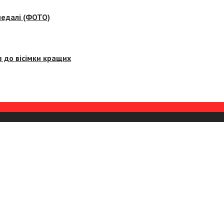
медалі (ФОТО)
 до вісімки кращих