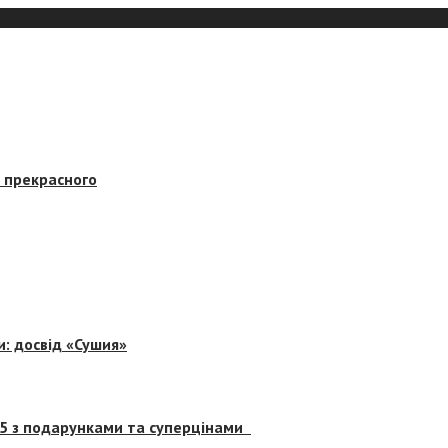
в прекрасного
и: досвід «Сушия»
 5 з подарунками та суперцінами