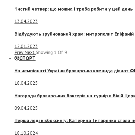
Чистий четвер: що можна і треба робити у цей день
13.04.2023
Відбудують зруйнований храм: митрополит Епіфаній 
12.01.2023
Prev
Next
Showing
1
Of
9
СПОРТ
На чемпіонаті України броварська команда дівчат ФК
18.04.2025
Нагороди броварських боксерів на турнір в Білій Церк
09.04.2025
Перша леді кікбоксингу: Катерина Титаренко стала ч
18.10.2024