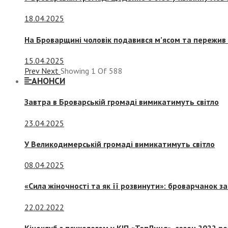
18.04.2025
На Броварщині чоловік подавився м’ясом та пережив 
15.04.2025
Prev
Next
Showing
1
Of
588
АНОНСИ
Завтра в Броварській громаді вимикатимуть світло
23.04.2025
У Великодимерській громаді вимикатимуть світло
08.04.2025
«Сила жіночності та як її розвинути»: броварчанок 
22.02.2022
Кіноклуб з психологом у КІП «ТепЛиця», сезон 2022 р