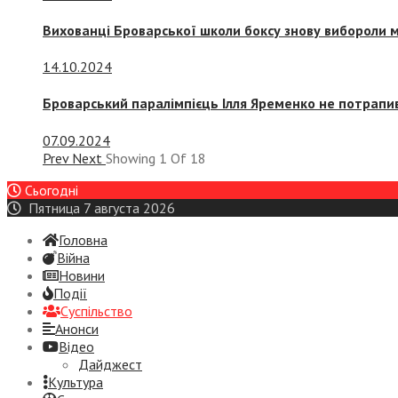
Вихованці Броварської школи боксу знову вибороли 
14.10.2024
Броварський паралімпієць Ілля Яременко не потрапив
07.09.2024
Prev
Next
Showing
1
Of
18
Сьогодні
Пятница 7 августа 2026
Головна
Війна
Новини
Події
Суспiльство
Анонси
Відео
Дайджест
Культура