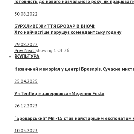
Готовність до нового навчального року: як працювати
30.08.2022
БУРХЛИВЕ ЖИТТЯ БРОВАРІВ ВНОЧІ:
Хто найчастіше порушує комендантську годину
29.08.2022
Prev
Next
Showing
1
Of
26
КУЛЬТУРА
Незвичний меморіал у центрі Броварів. Сучасне мис
25.04.2025
У «ТепЛиці» завершився «Медяник Fest»
26.12.2023
“Броварський” МіГ-15 став найстарішим експонатом у
10.05.2023