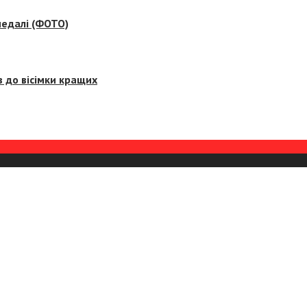
медалі (ФОТО)
 до вісімки кращих