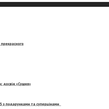
в прекрасного
и: досвід «Сушия»
 5 з подарунками та суперцінами