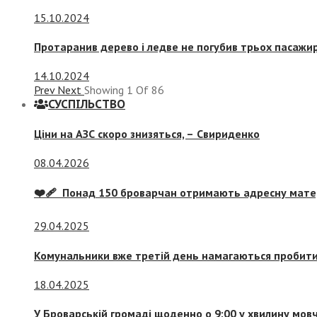
15.10.2024
Протаранив дерево і ледве не погубив трьох пасажир
14.10.2024
Prev
Next
Showing
1
Of
86
СУСПIЛЬСТВО
Ціни на АЗС скоро знизяться, –
Свириденко
08.04.2026
❤️‍🩹 Понад 150 броварчан отримають адресну мат
29.04.2025
Комунальники вже третій день намагаються пробити 
18.04.2025
У Броварській громаді щоденно о 9:00 у хвилину мо