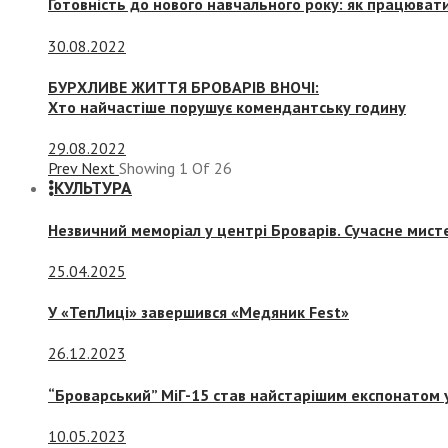
Готовність до нового навчального року: як працювати
30.08.2022
БУРХЛИВЕ ЖИТТЯ БРОВАРІВ ВНОЧІ:
Хто найчастіше порушує комендантську годину
29.08.2022
Prev
Next
Showing
1
Of
26
КУЛЬТУРА
Незвичний меморіал у центрі Броварів. Сучасне мис
25.04.2025
У «ТепЛиці» завершився «Медяник Fest»
26.12.2023
“Броварський” МіГ-15 став найстарішим експонатом у
10.05.2023