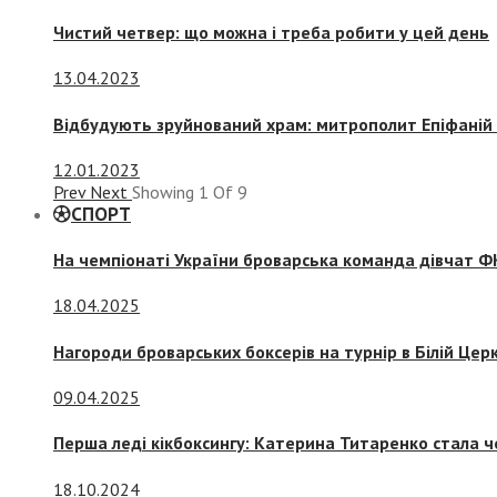
Чистий четвер: що можна і треба робити у цей день
13.04.2023
Відбудують зруйнований храм: митрополит Епіфаній 
12.01.2023
Prev
Next
Showing
1
Of
9
СПОРТ
На чемпіонаті України броварська команда дівчат ФК
18.04.2025
Нагороди броварських боксерів на турнір в Білій Церк
09.04.2025
Перша леді кікбоксингу: Катерина Титаренко стала ч
18.10.2024