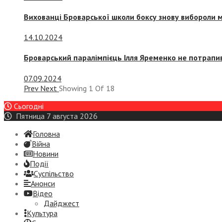
Вихованці Броварської школи боксу знову вибороли 
14.10.2024
Броварський паралімпієць Ілля Яременко не потрапив
07.09.2024
Prev
Next
Showing
1
Of
18
Сьогодні
Пятница 7 августа 2026
Головна
Війна
Новини
Події
Суспiльство
Анонси
Відео
Дайджест
Культура