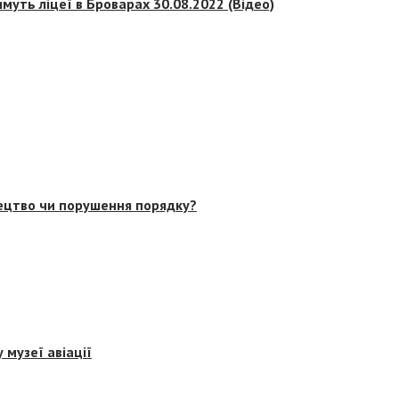
муть ліцеї в Броварах 30.08.2022 (Відео)
тецтво чи порушення порядку?
 музеї авіації