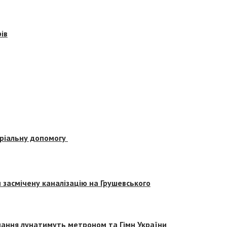
ів
еріальну допомогу
засмічену каналізацію на Грушевського
вчання лунатимуть метроном та Гімн України