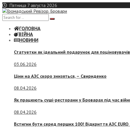
Skip
Пятница 7 августа 2026
to
content
ГОЛОВНА
ВІЙНА
НОВИНИ
Статуетки як ідеальний подарунок для поціновувачі
03.06.2026
Ціни на АЗС скоро знизяться, –
Свириденко
08.04.2026
Як працюють суші-ресторани у Броварах під час війн
08.04.2026
Встигни бути серед перших 100! Відкриття АЗС EURO