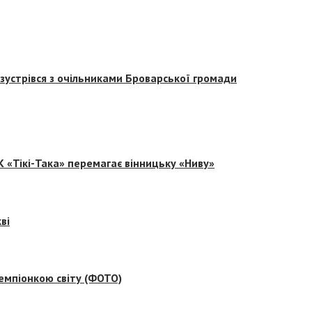
зустрівся з очільниками Броварської громади
 «Тікі-Така» перемагає вінницьку «Ниву»
ві
емпіонкою світу (ФОТО)