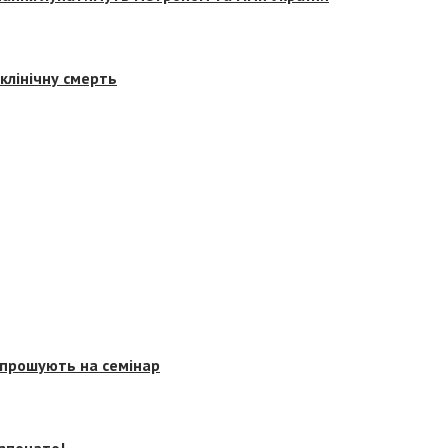
клінічну смерть
запрошують на семінар
озпочато!