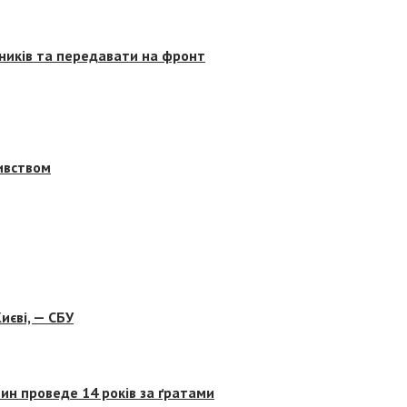
сників та передавати на фронт
бивством
иєві, — СБУ
ин проведе 14 років за ґратами