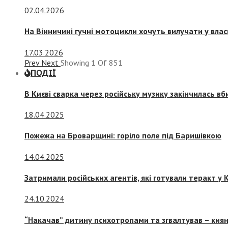
02.04.2026
На Вінничині гучні мотоцикли хочуть вилучати у вла
17.03.2026
Prev
Next
Showing
1
Of
851
ПОДІЇ
В Києві сварка через російську музику закінчилась в
18.04.2025
Пожежа на Броварщині: горіло поле під Баришівкою
14.04.2025
Затримали російських агентів, які готували теракт у К
24.10.2024
“Накачав” дитину психотропами та згвалтував – киян