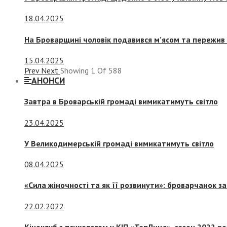
18.04.2025
На Броварщині чоловік подавився м’ясом та пережив 
15.04.2025
Prev
Next
Showing
1
Of
588
АНОНСИ
Завтра в Броварській громаді вимикатимуть світло
23.04.2025
У Великодимерській громаді вимикатимуть світло
08.04.2025
«Сила жіночності та як її розвинути»: броварчанок 
22.02.2022
Кіноклуб з психологом у КІП «ТепЛиця», сезон 2022 р