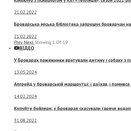
21.02.2022
Броварська міська бібліотека запрошує броварчан 
21.02.2022
Prev
Next
Showing
1
Of
19
ВІДЕО
У Броварах пожежники врятували дитину і собаку з 
13.05.2024
Апгрейд у броварській маршрутці: і доїхав, і помився
14.02.2024
Купуйте бойлери: у Броварах скасували гаряче водоп
31.08.2022