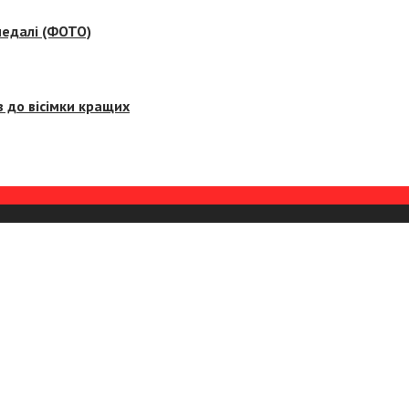
медалі (ФОТО)
 до вісімки кращих