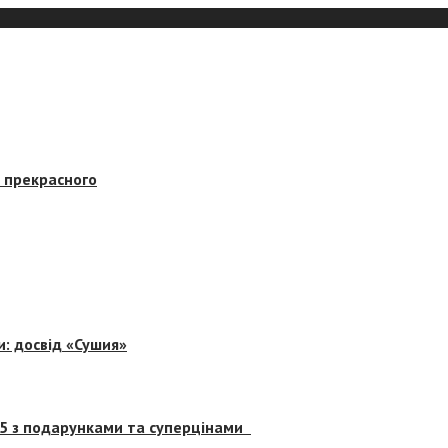
в прекрасного
и: досвід «Сушия»
 5 з подарунками та суперцінами