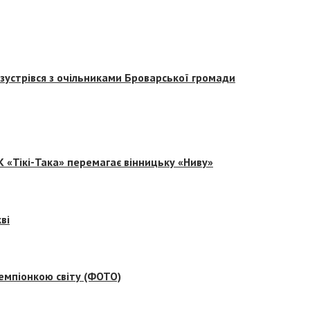
зустрівся з очільниками Броварської громади
 «Тікі-Така» перемагає вінницьку «Ниву»
ві
емпіонкою світу (ФОТО)