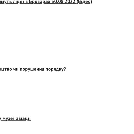
муть ліцеї в Броварах 30.08.2022 (Відео)
тецтво чи порушення порядку?
 музеї авіації