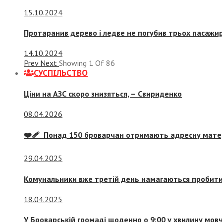
15.10.2024
Протаранив дерево і ледве не погубив трьох пасажир
14.10.2024
Prev
Next
Showing
1
Of
86
СУСПIЛЬСТВО
Ціни на АЗС скоро знизяться, –
Свириденко
08.04.2026
❤️‍🩹 Понад 150 броварчан отримають адресну мат
29.04.2025
Комунальники вже третій день намагаються пробити 
18.04.2025
У Броварській громаді щоденно о 9:00 у хвилину мо