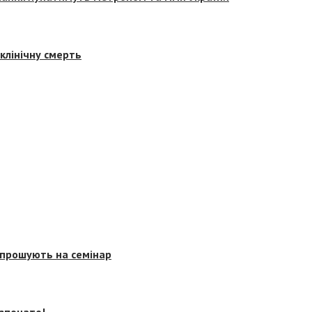
клінічну смерть
запрошують на семінар
озпочато!