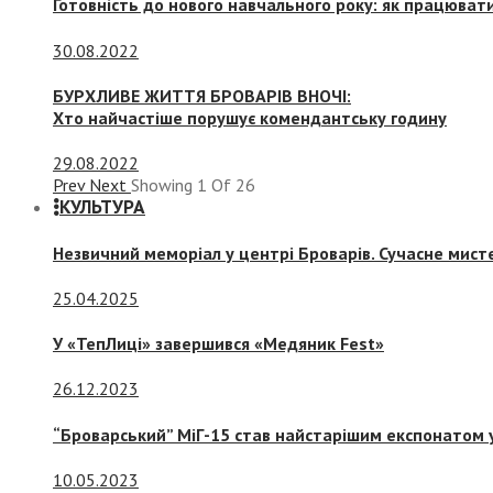
Готовність до нового навчального року: як працювати
30.08.2022
БУРХЛИВЕ ЖИТТЯ БРОВАРІВ ВНОЧІ:
Хто найчастіше порушує комендантську годину
29.08.2022
Prev
Next
Showing
1
Of
26
КУЛЬТУРА
Незвичний меморіал у центрі Броварів. Сучасне мис
25.04.2025
У «ТепЛиці» завершився «Медяник Fest»
26.12.2023
“Броварський” МіГ-15 став найстарішим експонатом у
10.05.2023