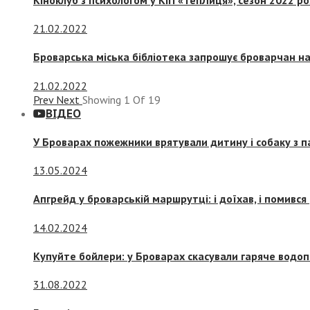
21.02.2022
Броварська міська бібліотека запрошує броварчан 
21.02.2022
Prev
Next
Showing
1
Of
19
ВІДЕО
У Броварах пожежники врятували дитину і собаку з 
13.05.2024
Апгрейд у броварській маршрутці: і доїхав, і помився
14.02.2024
Купуйте бойлери: у Броварах скасували гаряче водоп
31.08.2022