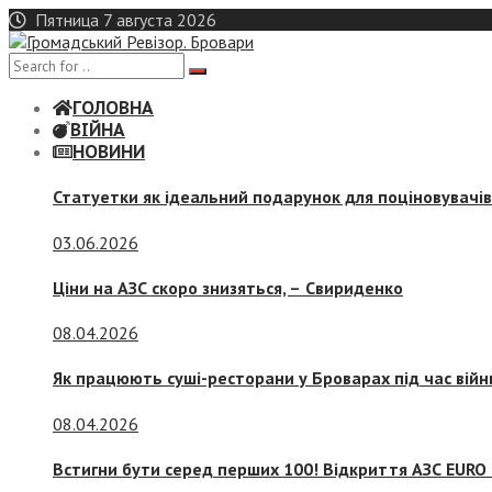
Skip
Пятница 7 августа 2026
to
content
ГОЛОВНА
ВІЙНА
НОВИНИ
Статуетки як ідеальний подарунок для поціновувачі
03.06.2026
Ціни на АЗС скоро знизяться, –
Свириденко
08.04.2026
Як працюють суші-ресторани у Броварах під час війн
08.04.2026
Встигни бути серед перших 100! Відкриття АЗС EURO