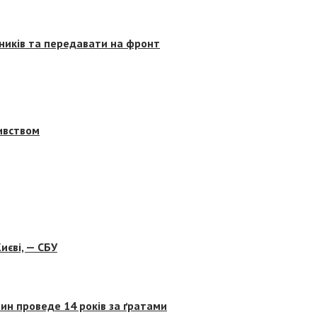
сників та передавати на фронт
бивством
иєві, — СБУ
ин проведе 14 років за ґратами