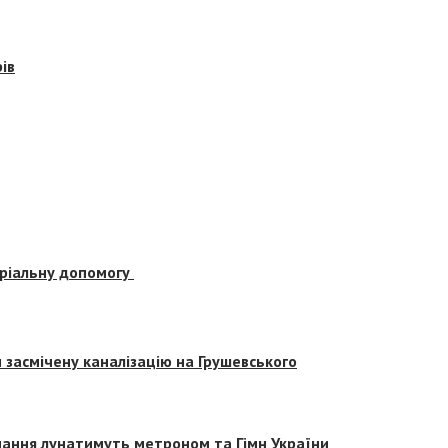
ів
еріальну допомогу
засмічену каналізацію на Грушевського
вчання лунатимуть метроном та Гімн України