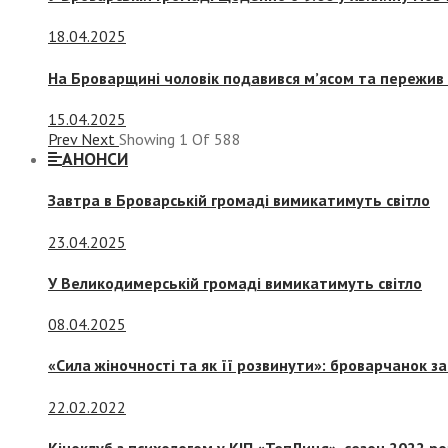
18.04.2025
На Броварщині чоловік подавився м’ясом та пережив 
15.04.2025
Prev
Next
Showing
1
Of
588
АНОНСИ
Завтра в Броварській громаді вимикатимуть світло
23.04.2025
У Великодимерській громаді вимикатимуть світло
08.04.2025
«Сила жіночності та як її розвинути»: броварчанок 
22.02.2022
Кіноклуб з психологом у КІП «ТепЛиця», сезон 2022 р