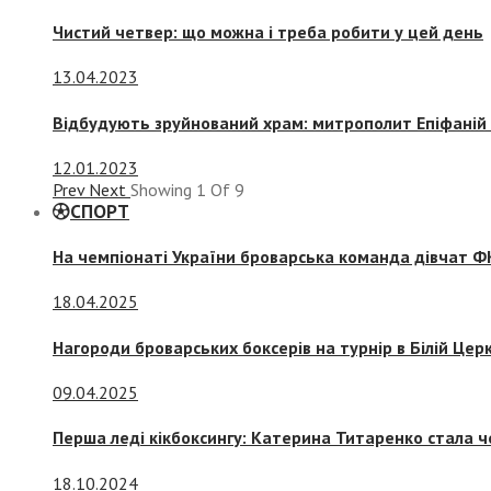
Чистий четвер: що можна і треба робити у цей день
13.04.2023
Відбудують зруйнований храм: митрополит Епіфаній 
12.01.2023
Prev
Next
Showing
1
Of
9
СПОРТ
На чемпіонаті України броварська команда дівчат ФК
18.04.2025
Нагороди броварських боксерів на турнір в Білій Церк
09.04.2025
Перша леді кікбоксингу: Катерина Титаренко стала ч
18.10.2024