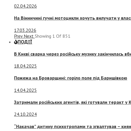
02.04.2026
На Вінничині гучні мотоцикли хочуть вилучати у вла
17.03.2026
Prev
Next
Showing
1
Of
851
ПОДІЇ
В Києві сварка через російську музику закінчилась в
18.04.2025
Пожежа на Броварщині: горіло поле під Баришівкою
14.04.2025
Затримали російських агентів, які готували теракт у К
24.10.2024
“Накачав” дитину психотропами та згвалтував – киян