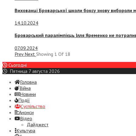
Вихованці Броварської школи боксу знову вибороли 
14.10.2024
Броварський паралімпієць Ілля Яременко не потрапив
07.09.2024
Prev
Next
Showing
1
Of
18
Сьогодні
Пятница 7 августа 2026
Головна
Війна
Новини
Події
Суспiльство
Анонси
Відео
Дайджест
Культура