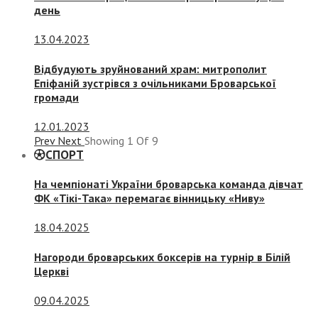
день
13.04.2023
Відбудують зруйнований храм: митрополит
Епіфаній зустрівся з очільниками Броварської
громади
12.01.2023
Prev
Next
Showing
1
Of
9
СПОРТ
На чемпіонаті України броварська команда дівчат
ФК «Тікі-Така» перемагає вінницьку «Ниву»
18.04.2025
Нагороди броварських боксерів на турнір в Білій
Церкві
09.04.2025