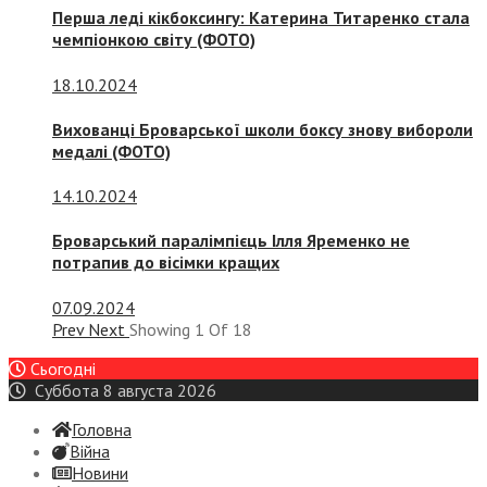
Перша леді кікбоксингу: Катерина Титаренко стала
чемпіонкою світу (ФОТО)
18.10.2024
Вихованці Броварської школи боксу знову вибороли
медалі (ФОТО)
14.10.2024
Броварський паралімпієць Ілля Яременко не
потрапив до вісімки кращих
07.09.2024
Prev
Next
Showing
1
Of
18
Сьогодні
Суббота 8 августа 2026
Головна
Війна
Новини