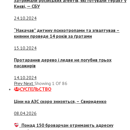
Затримали російських агентів, які готували теракт у
Києві, — СБУ
24.10.2024
“Накачав” дитину психотропами та згвалтував –
киянин проведе 14 років за ґратами
15.10.2024
Протаранив дерево і ледве не погубив трьох
пасажирів
14.10.2024
Prev
Next
Showing
1
Of
86
СУСПIЛЬСТВО
Ціни на АЗС скоро знизяться, –
Свириденко
08.04.2026
Понад 150 броварчан отримають адресну