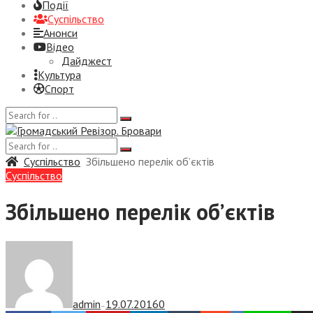
Події
Суспiльство
Анонси
Відео
Дайджест
Культура
Спорт
Суспiльство
Збільшено перелік об’єктів
Суспiльство
Збільшено перелік об’єктів
admin
19.07.2016
0
—