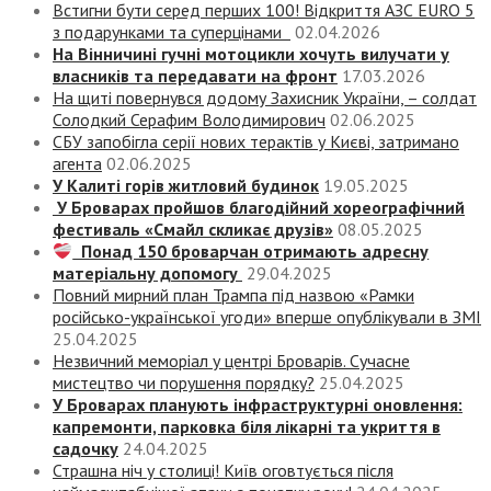
Встигни бути серед перших 100! Відкриття АЗС EURO 5
з подарунками та суперцінами
02.04.2026
На Вінничині гучні мотоцикли хочуть вилучати у
власників та передавати на фронт
17.03.2026
На щиті повернувся додому Захисник України, – солдат
Солодкий Серафим Володимирович
02.06.2025
СБУ запобігла серії нових терактів у Києві, затримано
агента
02.06.2025
У Калиті горів житловий будинок
19.05.2025
У Броварах пройшов благодійний хореографічний
фестиваль «Смайл скликає друзів»
08.05.2025
Понад 150 броварчан отримають адресну
матеріальну допомогу
29.04.2025
Повний мирний план Трампа під назвою «‎Рамки
російсько-української угоди» вперше опублікували в ЗМІ
25.04.2025
Незвичний меморіал у центрі Броварів. Сучасне
мистецтво чи порушення порядку?
25.04.2025
У Броварах планують інфраструктурні оновлення:
капремонти, парковка біля лікарні та укриття в
садочку
24.04.2025
Страшна ніч у столиці! Київ оговтується після