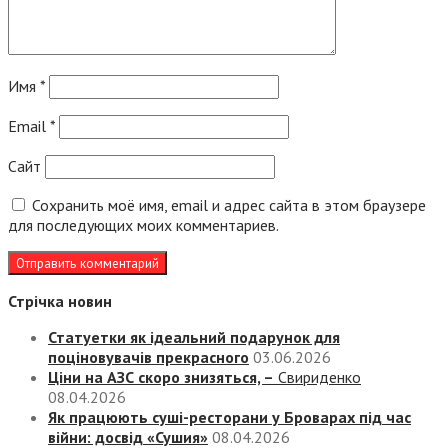
Имя
*
Email
*
Сайт
Сохранить моё имя, email и адрес сайта в этом браузере
для последующих моих комментариев.
Стрічка новин
Статуетки як ідеальний подарунок для
поціновувачів прекрасного
03.06.2026
Ціни на АЗС скоро знизяться, –
Свириденко
08.04.2026
Як працюють суші-ресторани у Броварах під час
війни: досвід «Сушия»
08.04.2026