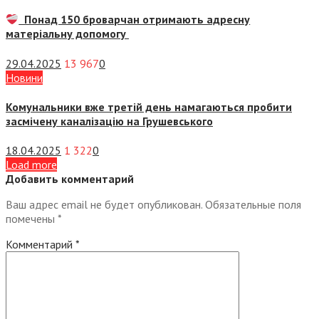
Понад 150 броварчан отримають адресну
матеріальну допомогу
29.04.2025
13 967
0
Новини
Комунальники вже третій день намагаються пробити
засмічену каналізацію на Грушевського
18.04.2025
1 322
0
Load more
Добавить комментарий
Ваш адрес email не будет опубликован.
Обязательные поля
помечены
*
Комментарий
*