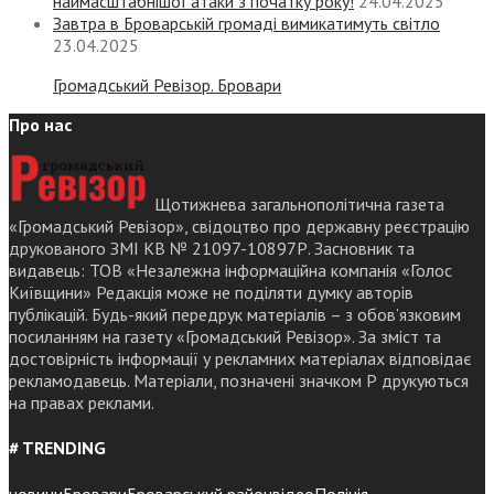
наймасштабнішої атаки з початку року!
24.04.2025
Завтра в Броварській громаді вимикатимуть світло
23.04.2025
Громадський Ревізор. Бровари
Про нас
Щотижнева загальнополітична газета
«Громадський Ревізор», свідоцтво про державну реєстрацію
друкованого ЗМІ КВ № 21097-10897Р. Засновник та
видавець: ТОВ «Незалежна інформаційна компанія «Голос
Київщини» Редакція може не поділяти думку авторів
публікацій. Будь-який передрук матеріалів – з обов’язковим
посиланням на газету «Громадський Ревізор». За зміст та
достовірність інформації у рекламних матеріалах відповідає
рекламодавець. Матеріали, позначені значком Р друкуються
на правах реклами.
# TRENDING
новини
Бровари
Броварський район
відео
Поліція