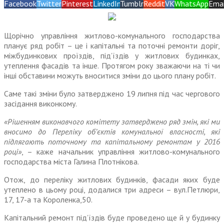
Facebook
Twitter
Pinterest
LinkedIn
Tumblr
Reddit
VK
WhatsApp
Emai
Щорічно управління житлово-комунального господарства
планує ряд робіт – це і капітальні та поточні ремонти доріг,
міжбудинкових проїздів, під’їздів у житлових будинках,
утеплення фасадів та інше. Протягом року зважаючи на ті чи
інші обставини можуть вноситися зміни до цього плану робіт.
Саме такі зміни було затверджено 19 липня під час чергового
засідання виконкому.
«Рішенням виконавчого комітету затверджено ряд змін, які ми
вносимо до Переліку об’єктів комунальної власності, які
підлягають поточному та капітальному ремонтам у 2016
році»
, – каже начальник управління житлово-комунального
господарства міста Галина Плотнікова.
Отож, до переліку житлових будинків, фасади яких буде
утеплено в цьому році, додалися три адреси – вул.Петлюри,
17, 17-а та Короленка,50.
Капітальний ремонт під’їздів буде проведено ще й у будинку