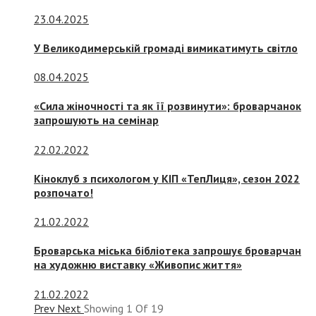
23.04.2025
У Великодимерській громаді вимикатимуть світло
08.04.2025
«Сила жіночності та як її розвинути»: броварчанок
запрошують на семінар
22.02.2022
Кіноклуб з психологом у КІП «ТепЛиця», сезон 2022
розпочато!
21.02.2022
Броварська міська бібліотека запрошує броварчан
на художню виставку «Живопис життя»
21.02.2022
Prev
Next
Showing
1
Of
19