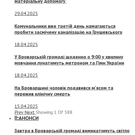
матеріальну допомогу
29.04.2025
Комунальники вже третій день намагаються
пробити засмічену каналізацію на Грушевського
18.04.2025
У Броварській громаді щоденно о 9:00 у хвилину
мовчання лунатимуть метроном та Гімн України
18.04.2025
На Броварщині чоловік подавився м’ясом та
пережив клінічну смерть
15.04.2025
Prev
Next
Showing
1
Of
588
АНОНСИ
Завтра в Броварській громаді вимикатимуть світло