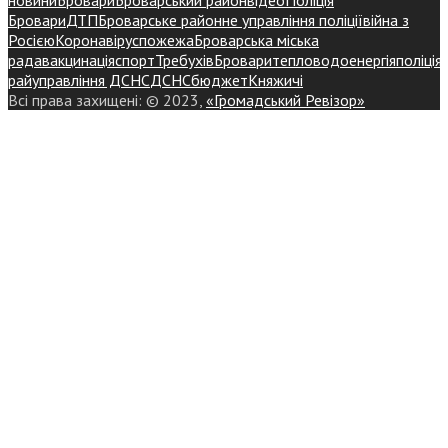
Бровари
ДТП
Броварське районне управління поліції
війна з
Росією
Коронавірус
пожежа
Броварська міська
рада
вакцинація
спорт
Требухів
Броваритепловодоенергія
поліція
райуправління ДСНС
ДСНС
бюджет
Княжичі
Всі права захищені: © 2023,
«Громадський Ревізор»