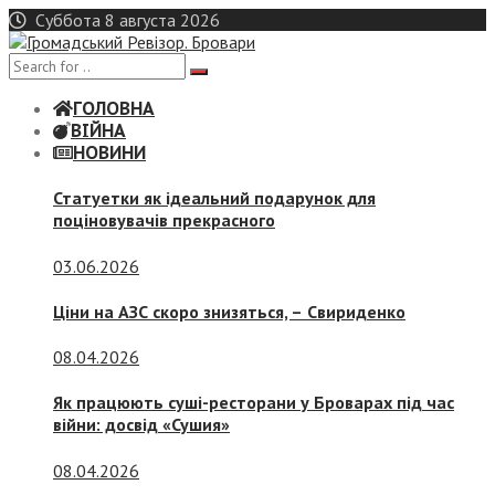
Skip
Суббота 8 августа 2026
to
content
ГОЛОВНА
ВІЙНА
НОВИНИ
Статуетки як ідеальний подарунок для
поціновувачів прекрасного
03.06.2026
Ціни на АЗС скоро знизяться, –
Свириденко
08.04.2026
Як працюють суші-ресторани у Броварах під час
війни: досвід «Сушия»
08.04.2026