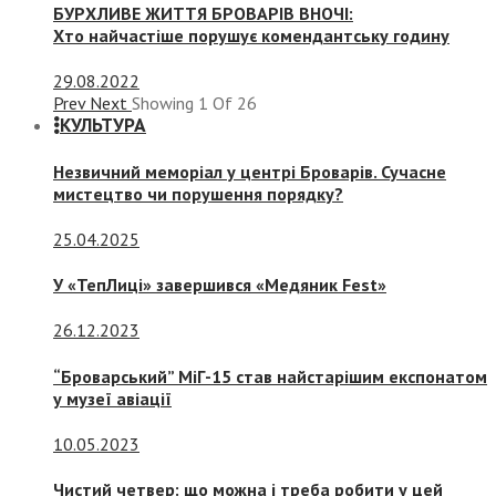
БУРХЛИВЕ ЖИТТЯ БРОВАРІВ ВНОЧІ:
Хто найчастіше порушує комендантську годину
29.08.2022
Prev
Next
Showing
1
Of
26
КУЛЬТУРА
Незвичний меморіал у центрі Броварів. Сучасне
мистецтво чи порушення порядку?
25.04.2025
У «ТепЛиці» завершився «Медяник Fest»
26.12.2023
“Броварський” МіГ-15 став найстарішим експонатом
у музеї авіації
10.05.2023
Чистий четвер: що можна і треба робити у цей