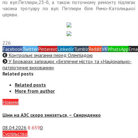
по вул.Петлюри,23-б, а також поточному ремонту підлягає
часина тротуару по вул. Петлюри біля Римо-Католицької
церкви.
226
Facebook
Twitter
Pinterest
LinkedIn
Tumblr
Reddit
VK
WhatsApp
Emai
Контрольні змагання перед Олімпіадою
У Броварах запрацює «Безпечне місто» та «Національно-
патріотичне виховання»
Related posts
Related posts
More from author
Новини
Ціни на АЗС скоро знизяться, –
Свириденко
08.04.2026
8 659
0
Суспiльство