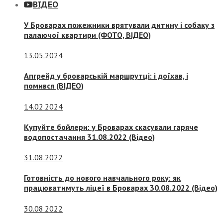
ВІДЕО
У Броварах пожежники врятували дитину і собаку з
палаючої квартири (ФОТО, ВІДЕО)
13.05.2024
Апгрейд у броварській маршрутці: і доїхав, і
помився (ВІДЕО)
14.02.2024
Купуйте бойлери: у Броварах скасували гаряче
водопостачання 31.08.2022 (Відео)
31.08.2022
Готовність до нового навчального року: як
працюватимуть ліцеї в Броварах 30.08.2022 (Відео)
30.08.2022