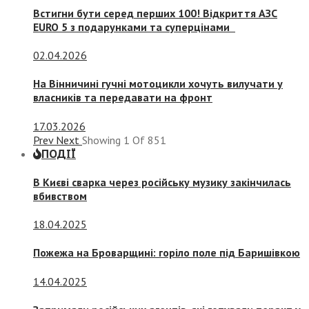
Встигни бути серед перших 100! Відкриття АЗС
EURO 5 з подарунками та суперцінами
02.04.2026
На Вінничині гучні мотоцикли хочуть вилучати у
власників та передавати на фронт
17.03.2026
Prev
Next
Showing
1
Of
851
ПОДІЇ
В Києві сварка через російську музику закінчилась
вбивством
18.04.2025
Пожежа на Броварщині: горіло поле під Баришівкою
14.04.2025