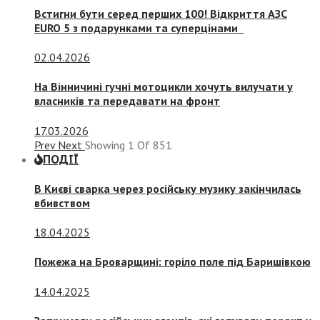
Встигни бути серед перших 100! Відкриття АЗС
EURO 5 з подарунками та суперцінами
02.04.2026
На Вінничині гучні мотоцикли хочуть вилучати у
власників та передавати на фронт
17.03.2026
Prev
Next
Showing
1
Of
851
ПОДІЇ
В Києві сварка через російську музику закінчилась
вбивством
18.04.2025
Пожежа на Броварщині: горіло поле під Баришівкою
14.04.2025