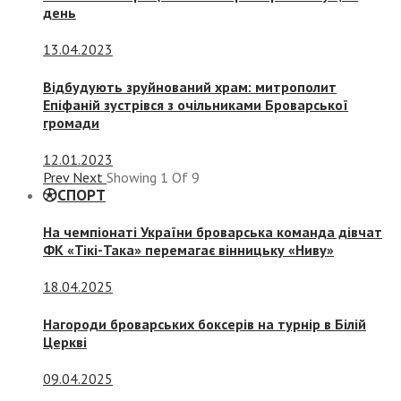
день
13.04.2023
Відбудують зруйнований храм: митрополит
Епіфаній зустрівся з очільниками Броварської
громади
12.01.2023
Prev
Next
Showing
1
Of
9
СПОРТ
На чемпіонаті України броварська команда дівчат
ФК «Тікі-Така» перемагає вінницьку «Ниву»
18.04.2025
Нагороди броварських боксерів на турнір в Білій
Церкві
09.04.2025