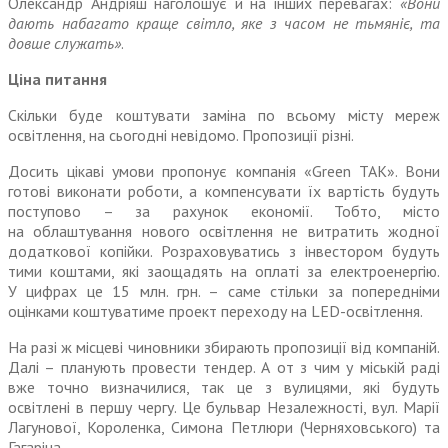
Олександр Андріяш наголошує й на інших перевагах:
«Вони
дають набагато краще світло, яке з часом не тьмяніє, та
довше служать»
.
Ціна питання
Скільки буде коштувати заміна по всьому місту мереж
освітлення, на сьогодні невідомо. Пропозиції різні.
Досить цікаві умови пропонує компанія «Green TAK». Вони
готові виконати роботи, а компенсувати їх вартість будуть
поступово – за рахунок економії. Тобто, місто
на облаштування нового освітлення не витратить жодної
додаткової копійки. Розраховуватись з інвестором будуть
тими коштами, які заощадять на оплаті за електро­енергію.
У цифрах це 15 млн. грн. – саме стільки за попередніми
оцінками коштуватиме проект переходу на LED-освітлення.
На разі ж місцеві чиновники збирають пропозиції від компаній.
Далі – планують провести тендер. А от з чим у міській раді
вже точно визначилися, так це з вулицями, які будуть
освітлені в першу чергу. Це бульвар Незалежності, вул. Марії
Лагунової, Короленка, Симона Петлюри (Черняховського) та
Гагаріна.