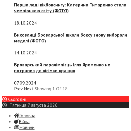
Перша леді кікбоксингу: Катерина Титаренко стала
чемпіонкою світу (ФОТО)
18.10.2024
Вихованці Броварської школи боксу знову вибороли
медалі (ФОТО)
14.10.2024
Броварський паралімпієць Ілля Яременко не
потрапив до вісімки кращих
07.09.2024
Prev
Next
Showing
1
Of
18
Сьогодні
Пятница 7 августа 2026
Головна
Війна
Новини