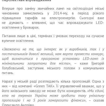
Вперше про заміну звичайних ламп на світлодіодні міські
чиновники замислились у 2014-му, в період різкого
підвищення тарифів на електроенергію. Сьогодні вже
не думають – впевнені, що час впроваджувати LED-
освітлення у Броварах.
Питання лише в ціні, термінах і умовах переходу на сучасне
вуличне освітлення.
«Зважаючи на те, що інтерес як у виробників, так і у
постачальників доволі великий, нам варто провести конкурс,
щоб визначитися з програмою установки LED-ламп із
мінімальними затратами для міста»
, – каже Григорій
Голубовський, заступник міського голови з комунальних
питань.
Наразі у міській раді розглядають кілька пропозицій. Одна з
них – від компанії «Green TAK». Її управляючий вважає, що у
його київського заводу не може бути конкурентів.
«Ми єдині,
хто на теренах України може зробити таку унікальну
пропозицію і на 5 років заморозити фінанси»
, – сказав
Олександр Андріяш.