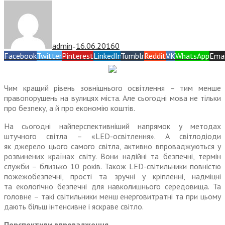
admin
16.06.2016
0
—
Facebook
Twitter
Pinterest
LinkedIn
Tumblr
Reddit
VK
WhatsApp
Emai
Чим кращий рівень зовнішнього освітлення – тим менше
право­порушень на вулицях міста. Але сьогодні мова не тільки
про безпеку, а й про економію коштів.
На сьогодні найперспективніший напрямок у методах
штучного світла – «LED-освітлення». А світлодіоди
як джерело цього самого світла, активно впроваджуються у
розвинених країнах світу. Вони надійні та безпечні, термін
служби – близько 10 років. Також LED-світильники повністю
пожежобезпечні, прості та зручні у кріпленні, надміцні
та екологічно безпечні для навколишнього середовища. Та
головне – такі світильники менш енерговитратні та при цьому
дають більш інтенсивне і яскраве світло.
Перспективи впровадження