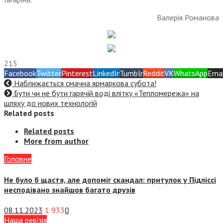
Валерія Романова
215
Facebook
Twitter
Pinterest
LinkedIn
Tumblr
Reddit
VK
WhatsApp
Emai
Наближається смачна ярмаркова субота!
Бути чи не бути гарячій воді влітку «Тепломережа» на
шляху до нових технологій
Related posts
Related posts
More from author
Головне
Не було б щастя, але допоміг скандал: притулок у Підліссі
несподівано знайшов багато друзів
08.11.2023
1 933
0
Наша ревізія