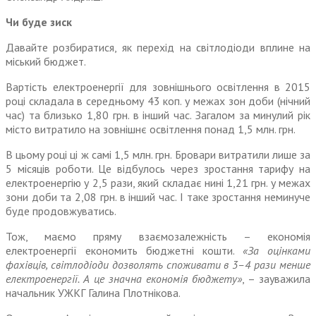
Чи буде зиск
Давайте розбиратися, як перехід на світлодіоди вплине на
міський бюджет.
Вартість електроенергії для зовнішнього освітлення в 2015
році складала в середньому 43 коп. у межах зон доби (нічний
час) та близько 1,80 грн. в інший час. Загалом за минулий рік
місто витратило на зовнішнє освітлення понад 1,5 млн. грн.
В цьому році ці ж самі 1,5 млн. грн. Бровари витратили лише за
5 місяців роботи. Це відбулось через зростання тарифу на
електроенергію у 2,5 рази, який складає нині 1,21 грн. у межах
зони доби та 2,08 грн. в інший час. І таке зростання неминуче
буде продовжуватись.
Тож, маємо пряму взаємозалежність – економія
електроенергії економить бюджетні кошти.
«За оцінками
фахівців, світлодіоди дозволять споживати в 3–4 рази менше
електроенергії. А це значна економія бюджету»
, – зауважила
начальник УЖКГ Галина Плотнікова.