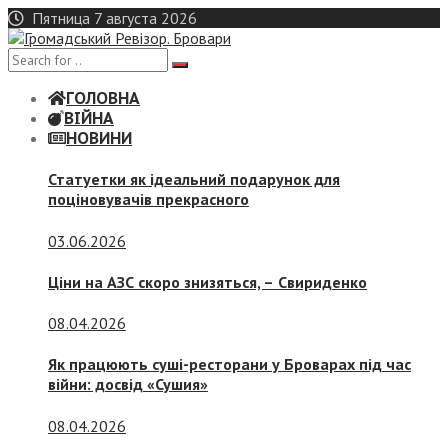
Skip
Пятница 7 августа 2026
to
content
ГОЛОВНА
ВІЙНА
НОВИНИ
Статуетки як ідеальний подарунок для
поціновувачів прекрасного
03.06.2026
Ціни на АЗС скоро знизяться, –
Свириденко
08.04.2026
Як працюють суші-ресторани у Броварах під час
війни: досвід «Сушия»
08.04.2026