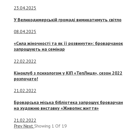
23.04.2025
У Великодимерській громаді вимикатимуть світло
08.04.2025
«Сила жіночності та як її розвинути»: броварчанок
запрошують на семінар
22.02.2022
Кіноклуб з психологом у КІП «ТепЛиця», сезон 2022
розпочато!
21.02.2022
Броварська міська бібліотека запрошує броварчан
на художню виставку «Живопис життя»
21.02.2022
Prev
Next
Showing
1
Of
19