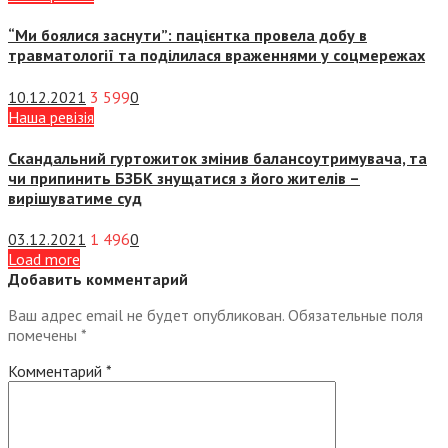
“Ми боялися заснути”: пацієнтка провела добу в
травматології та поділилася враженнями у соцмережах
10.12.2021
3 599
0
Наша ревізія
Скандальний гуртожиток змінив балансоутримувача, та
чи припинить БЗБК знущатися з його жителів –
вирішуватиме суд
03.12.2021
1 496
0
Load more
Добавить комментарий
Ваш адрес email не будет опубликован.
Обязательные поля
помечены
*
Комментарий
*