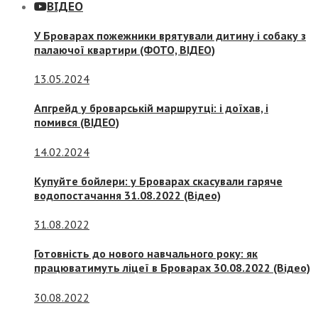
ВІДЕО
У Броварах пожежники врятували дитину і собаку з
палаючої квартири (ФОТО, ВІДЕО)
13.05.2024
Апгрейд у броварській маршрутці: і доїхав, і
помився (ВІДЕО)
14.02.2024
Купуйте бойлери: у Броварах скасували гаряче
водопостачання 31.08.2022 (Відео)
31.08.2022
Готовність до нового навчального року: як
працюватимуть ліцеї в Броварах 30.08.2022 (Відео)
30.08.2022