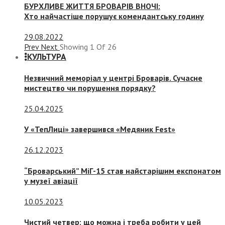
БУРХЛИВЕ ЖИТТЯ БРОВАРІВ ВНОЧІ:
Хто найчастіше порушує комендантську годину
29.08.2022
Prev
Next
Showing
1
Of
26
КУЛЬТУРА
Незвичний меморіал у центрі Броварів. Сучасне
мистецтво чи порушення порядку?
25.04.2025
У «ТепЛиці» завершився «Медяник Fest»
26.12.2023
“Броварський” МіГ-15 став найстарішим експонатом
у музеї авіації
10.05.2023
Чистий четвер: що можна і треба робити у цей