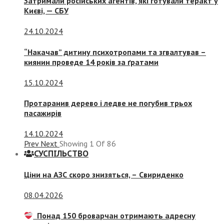
Затримали російських агентів, які готували теракт у
Києві, — СБУ
24.10.2024
“Накачав” дитину психотропами та згвалтував –
киянин проведе 14 років за ґратами
15.10.2024
Протаранив дерево і ледве не погубив трьох
пасажирів
14.10.2024
Prev
Next
Showing
1
Of
86
СУСПIЛЬСТВО
Ціни на АЗС скоро знизяться, –
Свириденко
08.04.2026
Понад 150 броварчан отримають адресну