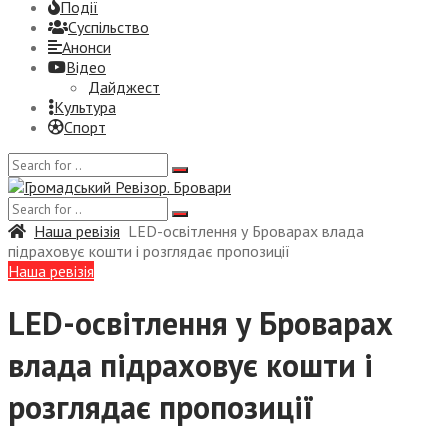
Події
Суспiльство
Анонси
Відео
Дайджест
Культура
Спорт
Наша ревізія
LED-освітлення у Броварах влада
підраховує кошти і розглядає пропозиції
Наша ревізія
LED-освітлення у Броварах
влада підраховує кошти і
розглядає пропозиції