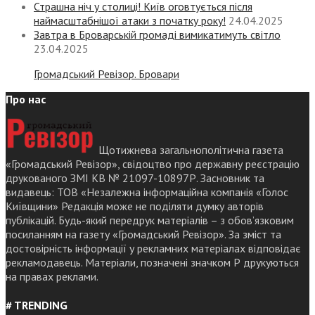
Страшна ніч у столиці! Київ оговтується після
наймасштабнішої атаки з початку року!
24.04.2025
Завтра в Броварській громаді вимикатимуть світло
23.04.2025
Громадський Ревізор. Бровари
Про нас
Щотижнева загальнополітична газета
«Громадський Ревізор», свідоцтво про державну реєстрацію
друкованого ЗМІ КВ № 21097-10897Р. Засновник та
видавець: ТОВ «Незалежна інформаційна компанія «Голос
Київщини» Редакція може не поділяти думку авторів
публікацій. Будь-який передрук матеріалів – з обов’язковим
посиланням на газету «Громадський Ревізор». За зміст та
достовірність інформації у рекламних матеріалах відповідає
рекламодавець. Матеріали, позначені значком Р друкуються
на правах реклами.
# TRENDING