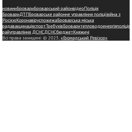
новини
Бровари
Броварський район
відео
Поліція
Бровари
ДТП
Броварське районне управління поліції
війна з
Росією
Коронавірус
пожежа
Броварська міська
рада
вакцинація
спорт
Требухів
Броваритепловодоенергія
поліція
райуправління ДСНС
ДСНС
бюджет
Княжичі
Всі права захищені: © 2023,
«Громадський Ревізор»