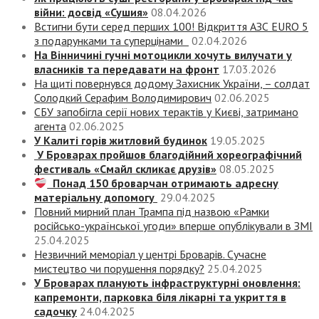
війни: досвід «Сушия»
08.04.2026
Встигни бути серед перших 100! Відкриття АЗС EURO 5
з подарунками та суперцінами
02.04.2026
На Вінничині гучні мотоцикли хочуть вилучати у
власників та передавати на фронт
17.03.2026
На щиті повернувся додому Захисник України, – солдат
Солодкий Серафим Володимирович
02.06.2025
СБУ запобігла серії нових терактів у Києві, затримано
агента
02.06.2025
У Калиті горів житловий будинок
19.05.2025
У Броварах пройшов благодійний хореографічний
фестиваль «Смайл скликає друзів»
08.05.2025
Понад 150 броварчан отримають адресну
матеріальну допомогу
29.04.2025
Повний мирний план Трампа під назвою «‎Рамки
російсько-української угоди» вперше опублікували в ЗМІ
25.04.2025
Незвичний меморіал у центрі Броварів. Сучасне
мистецтво чи порушення порядку?
25.04.2025
У Броварах планують інфраструктурні оновлення:
капремонти, парковка біля лікарні та укриття в
садочку
24.04.2025