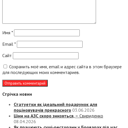
Имя
*
Email
*
Сайт
Сохранить моё имя, email и адрес сайта в этом браузере
для последующих моих комментариев.
Стрічка новин
Статуетки як ідеальний подарунок для
поціновувачів прекрасного
03.06.2026
Ціни на АЗС скоро знизяться, –
Свириденко
08.04.2026
Як працюють суші-ресторани у Броварах під час