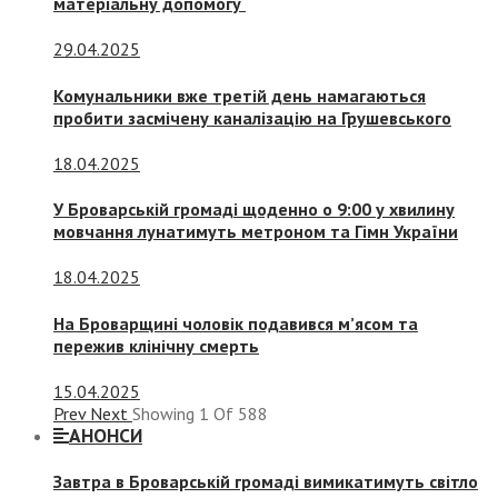
матеріальну допомогу
29.04.2025
Комунальники вже третій день намагаються
пробити засмічену каналізацію на Грушевського
18.04.2025
У Броварській громаді щоденно о 9:00 у хвилину
мовчання лунатимуть метроном та Гімн України
18.04.2025
На Броварщині чоловік подавився м’ясом та
пережив клінічну смерть
15.04.2025
Prev
Next
Showing
1
Of
588
АНОНСИ
Завтра в Броварській громаді вимикатимуть світло