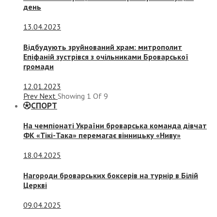
день
13.04.2023
Відбудують зруйнований храм: митрополит
Епіфаній зустрівся з очільниками Броварської
громади
12.01.2023
Prev
Next
Showing
1
Of
9
СПОРТ
На чемпіонаті України броварська команда дівчат
ФК «Тікі-Така» перемагає вінницьку «Ниву»
18.04.2025
Нагороди броварських боксерів на турнір в Білій
Церкві
09.04.2025