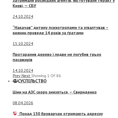
Затримали російських агентів, які готували теракт у
Києві, — СБУ
24.10.2024
“Накачав” дитину психотропами та згвалтував –
киянин проведе 14 років за ґратами
15.10.2024
Протаранив дерево і ледве не погубив трьох
пасажирів
14.10.2024
Prev
Next
Showing
1
Of
86
СУСПIЛЬСТВО
Ціни на АЗС скоро знизяться, –
Свириденко
08.04.2026
Понад 150 броварчан отримають адресну