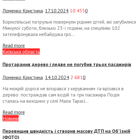
Ломенко Кристина
17.10.2024
10 455
0
—
Бориспільські патрульні повернули рідним дітей, які загубилися
Минулої суботи, близько 23-ї години, на спецлінію 102
зателефонувала небайдужа гро...
Read more
Київська область
Протаранив дерево і ледве не погубив трьох пасажирів
Ломенко Кристина
14.10.2024
2 681
0
—
На мокрій дорозі не впорався з керуванням та врізався в
дерево: постраждав сам водій та три пасажира Подія
сталась на вихідних у селі Мала Тарасі...
Read more
Новини
Перевищив швидкість і створив масову ДТП на Об’їзній
(ФОТО)