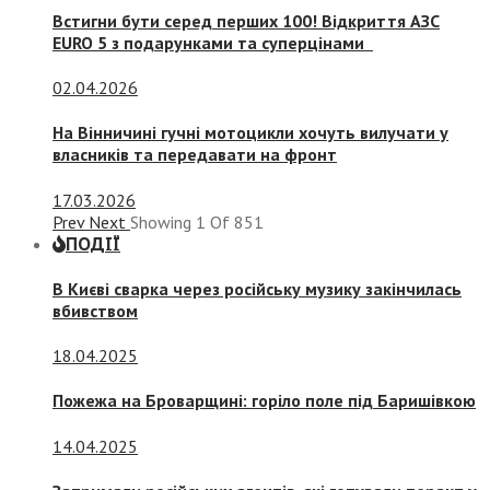
Встигни бути серед перших 100! Відкриття АЗС
EURO 5 з подарунками та суперцінами
02.04.2026
На Вінничині гучні мотоцикли хочуть вилучати у
власників та передавати на фронт
17.03.2026
Prev
Next
Showing
1
Of
851
ПОДІЇ
В Києві сварка через російську музику закінчилась
вбивством
18.04.2025
Пожежа на Броварщині: горіло поле під Баришівкою
14.04.2025