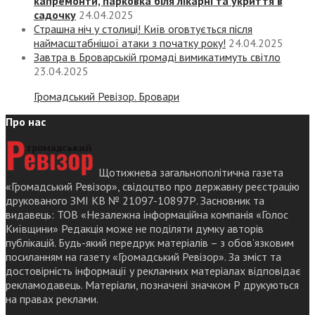
капремонти, парковка біля лікарні та укриття в
садочку
24.04.2025
Страшна ніч у столиці! Київ оговтується після
наймасштабнішої атаки з початку року!
24.04.2025
Завтра в Броварській громаді вимикатимуть світло
23.04.2025
Громадський Ревізор. Бровари
Про нас
Щотижнева загальнополітична газета
«Громадський Ревізор», свідоцтво про державну реєстрацію
друкованого ЗМІ КВ № 21097-10897Р. Засновник та
видавець: ТОВ «Незалежна інформаційна компанія «Голос
Київщини» Редакція може не поділяти думку авторів
публікацій. Будь-який передрук матеріалів – з обов’язковим
посиланням на газету «Громадський Ревізор». За зміст та
достовірність інформації у рекламних матеріалах відповідає
рекламодавець. Матеріали, позначені значком Р друкуються
на правах реклами.