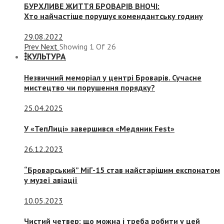
БУРХЛИВЕ ЖИТТЯ БРОВАРІВ ВНОЧІ:
Хто найчастіше порушує комендантську годину
29.08.2022
Prev
Next
Showing
1
Of
26
КУЛЬТУРА
Незвичний меморіал у центрі Броварів. Сучасне
мистецтво чи порушення порядку?
25.04.2025
У «ТепЛиці» завершився «Медяник Fest»
26.12.2023
“Броварський” МіГ-15 став найстарішим експонатом
у музеї авіації
10.05.2023
Чистий четвер: що можна і треба робити у цей