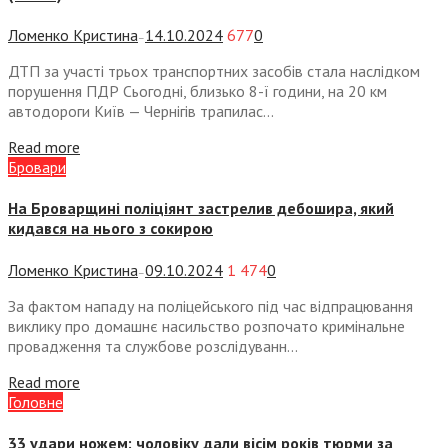
Ломенко Кристина
14.10.2024
677
0
—
ДТП за участі трьох транспортних засобів стала наслідком
порушення ПДР Сьогодні, близько 8-ї години, на 20 км
автодороги Київ — Чернігів трапилас...
Read more
Бровари
На Броварщині поліціянт застрелив дебошира, який
кидався на нього з сокирою
Ломенко Кристина
09.10.2024
1 474
0
—
За фактом нападу на поліцейського під час відпрацювання
виклику про домашнє насильство розпочато кримінальне
провадження та службове розслідуванн...
Read more
Головне
33 удари ножем: чоловіку дали вісім років тюрми за