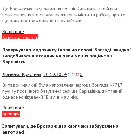
До Броварського управління поліції Київщини надійшли
повідомлення від ошуканих жителів міста та району про те,
що вони постраждали від шахрайськи...
Read more
Київська область
Повернувся з медпункту і впав на порозі. Бригаді швидкої
знадобилося пів години на реанімацію пацієнта з
Баришівки
Ломенко Кристина
20.10.2024
1 183
0
—
Випадок, на який була направлена чергова бригада №717
пункту постійного базування селища Баришівка, життєвий,
однак неочікуваний “Виклик на лінію...
Read more
Бровари
Запитували, де Бровари: два хлопчаки заблукали на
автотрасі