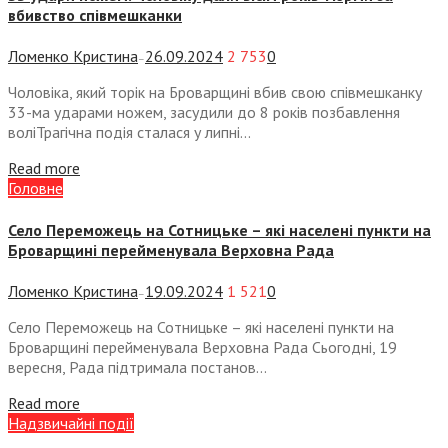
вбивство співмешканки
Ломенко Кристина
26.09.2024
2 753
0
—
Чоловіка, який торік на Броварщині вбив свою співмешканку
33-ма ударами ножем, засудили до 8 років позбавлення
воліТрагічна подія сталася у липні...
Read more
Головне
Село Переможець на Сотницьке – які населені пункти на
Броварщині перейменувала Верховна Рада
Ломенко Кристина
19.09.2024
1 521
0
—
Село Переможець на Сотницьке – які населені пункти на
Броварщині перейменувала Верховна Рада Сьогодні, 19
вересня, Рада підтримала постанов...
Read more
Надзвичайні події