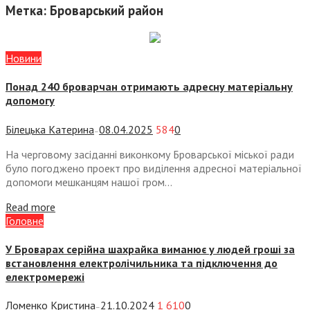
Метка:
Броварський район
Новини
Понад 240 броварчан отримають адресну матеріальну
допомогу
Білецька Катерина
08.04.2025
584
0
—
На черговому засіданні виконкому Броварської міської ради
було погоджено проект про виділення адресної матеріальної
допомоги мешканцям нашої гром...
Read more
Головне
У Броварах серійна шахрайка виманює у людей гроші за
встановлення електролічильника та підключення до
електромережі
Ломенко Кристина
21.10.2024
1 610
0
—