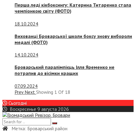
Перша леді кікбоксингу: Катерина Титаренко стала
чемпіонкою світу (ФОТО)
18.10.2024
Вихованці Броварської школи боксу знову вибороли
медалі (ФОТО)
14.10.2024
Броварський паралімпієць Ілля Яременко не
потрапив до вісімки кращих
07.09.2024
Prev
Next
Showing
1
Of
18
Сьогодні
Воскресенье 9 августа 2026
Метка:
Броварський район