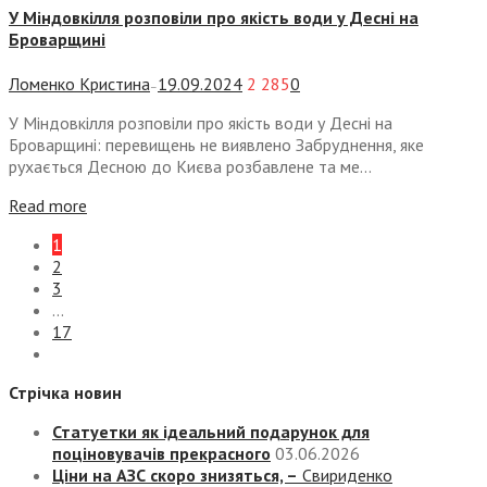
У Міндовкілля розповіли про якість води у Десні на
Броварщині
Ломенко Кристина
19.09.2024
2 285
0
—
У Міндовкілля розповіли про якість води у Десні на
Броварщині: перевищень не виявлено Забруднення, яке
рухається Десною до Києва розбавлене та ме...
Read more
1
2
3
…
17
Стрічка новин
Статуетки як ідеальний подарунок для
поціновувачів прекрасного
03.06.2026
Ціни на АЗС скоро знизяться, –
Свириденко