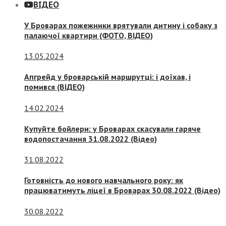
ВІДЕО
У Броварах пожежники врятували дитину і собаку з
палаючої квартири (ФОТО, ВІДЕО)
13.05.2024
Апгрейд у броварській маршрутці: і доїхав, і
помився (ВІДЕО)
14.02.2024
Купуйте бойлери: у Броварах скасували гаряче
водопостачання 31.08.2022 (Відео)
31.08.2022
Готовність до нового навчального року: як
працюватимуть ліцеї в Броварах 30.08.2022 (Відео)
30.08.2022