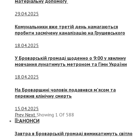
матеріальну допомогу
29.04.2025
Комунальники вже третій день намагаються
пробити засмічену каналізацію на Грушевського
18.04.2025
У Броварській громаді щоденно о 9:00 у хвилину
мовчання лунатимуть метроном та Гімн України
18.04.2025
На Броварщині чоловік подавився м’ясом та
пережив клінічну смерть
15.04.2025
Prev
Next
Showing
1
Of
588
АНОНСИ
Завтра в Броварській громаді вимикатимуть світло