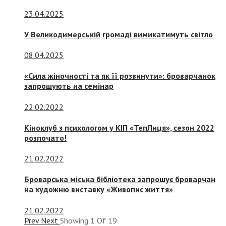
23.04.2025
У Великодимерській громаді вимикатимуть світло
08.04.2025
«Сила жіночності та як її розвинути»: броварчанок
запрошують на семінар
22.02.2022
Кіноклуб з психологом у КІП «ТепЛиця», сезон 2022
розпочато!
21.02.2022
Броварська міська бібліотека запрошує броварчан
на художню виставку «Живопис життя»
21.02.2022
Prev
Next
Showing
1
Of
19