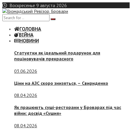
Skip
Воскресенье 9 августа 2026
to
content
ГОЛОВНА
ВІЙНА
НОВИНИ
Статуетки як ідеальний подарунок для
поціновувачів прекрасного
03.06.2026
Ціни на АЗС скоро знизяться, –
Свириденко
08.04.2026
Як працюють суші-ресторани у Броварах під час
війни: досвід «Сушия»
08.04.2026