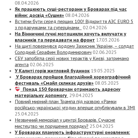
08.04.2026
Як працюють суші-ресторани у Броварах під час
війни: досвід «Сушия»
08.04.2026
Встигни бути серед перших 100! Відкриття АЗС EURO 5
з подарунками та суперцінами
02.04.2026
На Вінничині гучні мотоцикли хочуть вилучати у
власників та передавати на фронт
17.03.2026
На щиті повернувся додому Захисник України, – солдат
Солодкий Серафим Володимирович
02.06.2025
СБУ запобігла серії нових терактів у Києві, затримано
агента
02.06.2025
У Калиті горів житловий будинок
19.05.2025
У Броварах пройшов благодійний хореографічний
фестиваль «Смайл скликає друзів»
08.05.2025
Понад 150 броварчан отримають адресну
матеріальну допомогу
29.04.2025
Повний мирний план Трампа під назвою «‎Рамки
російсько-української угоди» вперше опублікували в ЗМІ
25.04.2025
Незвичний меморіал у центрі Броварів. Сучасне
мистецтво чи порушення порядку?
25.04.2025
У Броварах планують інфраструктурні оновлення: