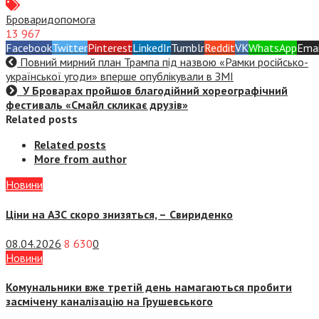
Бровари
допомога
13 967
Facebook
Twitter
Pinterest
LinkedIn
Tumblr
Reddit
VK
WhatsApp
Emai
Повний мирний план Трампа під назвою «‎Рамки російсько-
української угоди» вперше опублікували в ЗМІ
У Броварах пройшов благодійний хореографічний
фестиваль «Смайл скликає друзів»
Related posts
Related posts
More from author
Новини
Ціни на АЗС скоро знизяться, –
Свириденко
08.04.2026
8 630
0
Новини
Комунальники вже третій день намагаються пробити
засмічену каналізацію на Грушевського