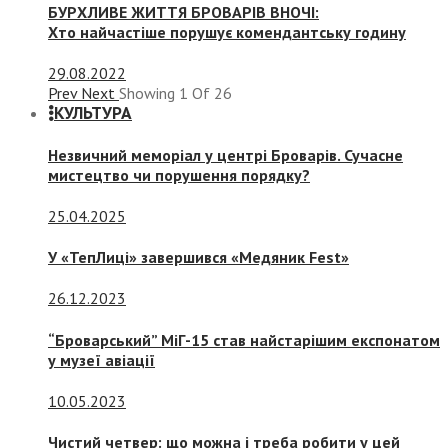
БУРХЛИВЕ ЖИТТЯ БРОВАРІВ ВНОЧІ:
Хто найчастіше порушує комендантську годину
29.08.2022
Prev
Next
Showing
1
Of
26
КУЛЬТУРА
Незвичний меморіал у центрі Броварів. Сучасне
мистецтво чи порушення порядку?
25.04.2025
У «ТепЛиці» завершився «Медяник Fest»
26.12.2023
“Броварський” МіГ-15 став найстарішим експонатом
у музеї авіації
10.05.2023
Чистий четвер: що можна і треба робити у цей