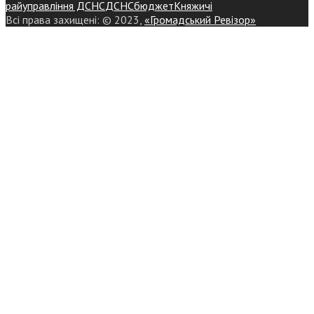
райуправління ДСНС
ДСНС
бюджет
Княжичі
Всі права захищені: © 2023,
«Громадський Ревізор»