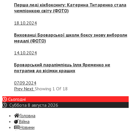
Перша леді кікбоксингу: Катерина Титаренко стала
чемпіонкою світу (ФОТО)
18.10.2024
Вихованці Броварської школи боксу знову вибороли
медалі (ФОТО)
14.10.2024
Броварський паралімпієць Ілля Яременко не
потрапив до вісімки кращих
07.09.2024
Prev
Next
Showing
1
Of
18
Сьогодні
Суббота 8 августа 2026
Головна
Війна
Новини