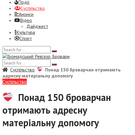
Події
Суспiльство
Анонси
Відео
Дайджест
Культура
Спорт
Суспiльство
Понад 150 броварчан отримають
адресну матеріальну допомогу
Суспiльство
Понад 150 броварчан
отримають адресну
матеріальну допомогу