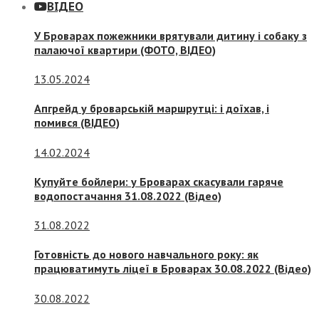
ВІДЕО
У Броварах пожежники врятували дитину і собаку з
палаючої квартири (ФОТО, ВІДЕО)
13.05.2024
Апгрейд у броварській маршрутці: і доїхав, і
помився (ВІДЕО)
14.02.2024
Купуйте бойлери: у Броварах скасували гаряче
водопостачання 31.08.2022 (Відео)
31.08.2022
Готовність до нового навчального року: як
працюватимуть ліцеї в Броварах 30.08.2022 (Відео)
30.08.2022