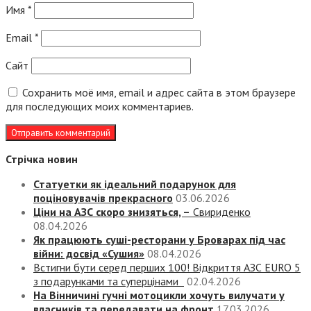
Имя
*
Email
*
Сайт
Сохранить моё имя, email и адрес сайта в этом браузере
для последующих моих комментариев.
Стрічка новин
Статуетки як ідеальний подарунок для
поціновувачів прекрасного
03.06.2026
Ціни на АЗС скоро знизяться, –
Свириденко
08.04.2026
Як працюють суші-ресторани у Броварах під час
війни: досвід «Сушия»
08.04.2026
Встигни бути серед перших 100! Відкриття АЗС EURO 5
з подарунками та суперцінами
02.04.2026
На Вінничині гучні мотоцикли хочуть вилучати у
власників та передавати на фронт
17.03.2026