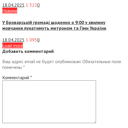
18.04.2025
1 322
0
Новини
У Броварській громаді щоденно о 9:00 у хвилину
мовчання лунатимуть метроном та Гімн України
18.04.2025
1 095
0
Load more
Добавить комментарий
Ваш адрес email не будет опубликован.
Обязательные поля
помечены
*
Комментарий
*