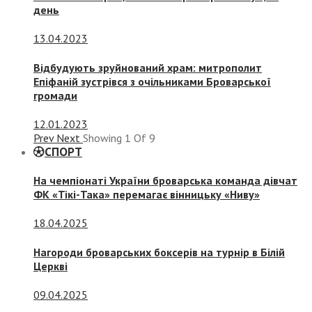
день
13.04.2023
Відбудують зруйнований храм: митрополит
Епіфаній зустрівся з очільниками Броварської
громади
12.01.2023
Prev
Next
Showing
1
Of
9
СПОРТ
На чемпіонаті України броварська команда дівчат
ФК «Тікі-Така» перемагає вінницьку «Ниву»
18.04.2025
Нагороди броварських боксерів на турнір в Білій
Церкві
09.04.2025