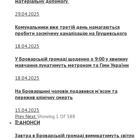
матеріальну допомогу
29.04.2025
Комунальники вже третій день намагаються
пробити засмічену каналізацію на Грушевського
18.04.2025
У Броварській громаді щоденно о 9:00 у хвилину
мовчання лунатимуть метроном та Гімн України
18.04.2025
На Броварщині чоловік подавився м’ясом та
пережив клінічну смерть
15.04.2025
Prev
Next
Showing
1
Of
588
АНОНСИ
Завтра в Броварській громаді вимикатимуть світло