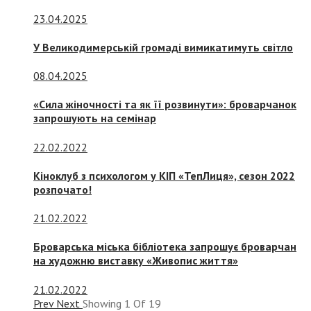
23.04.2025
У Великодимерській громаді вимикатимуть світло
08.04.2025
«Сила жіночності та як її розвинути»: броварчанок
запрошують на семінар
22.02.2022
Кіноклуб з психологом у КІП «ТепЛиця», сезон 2022
розпочато!
21.02.2022
Броварська міська бібліотека запрошує броварчан
на художню виставку «Живопис життя»
21.02.2022
Prev
Next
Showing
1
Of
19