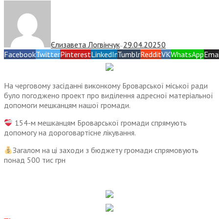
Єлизавета Логвінчук
29.04.2025
0
—
Facebook
Twitter
Pinterest
LinkedIn
Tumblr
Reddit
VK
WhatsApp
Emai
На черговому засіданні виконкому Броварської міської ради
було погоджено проект про виділення адресної матеріальної
допомоги мешканцям нашої громади.
154-м мешканцям Броварської громади спрямують
допомогу на дороговартісне лікування.
Загалом на ці заходи з бюджету громади спрямовують
понад 500 тис грн