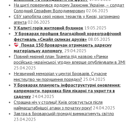
На щиті повернувся додому Захисник України, – солдат
Солодкий Серафим Володимирович
02.06.2025
СБУ запобігла серії нових терактів у Києві, затримано
агента
02.06.2025
У Калиті горів житловий будинок
19.05.2025
У Броварах пройшов благодійний хореографічний
фестиваль «Смайл скликає друзів»
08.05.2025
Понад 150 броварчан отримають адресну
матеріальну допомогу
29.04.2025
Повний мирний план Трампа під назвою «‎Рамки
російсько-української угоди» вперше опублікували в ЗМІ
25.04.2025
Незвичний меморіал у центрі Броварів. Сучасне
мистецтво чи порушення порядку?
25.04.2025
У Броварах планують інфраструктурні оновлення:
капремонти, парковка біля лікарні та укриття в
садочку
24.04.2025
Страшна ніч у столиці! Київ оговтується після
наймасштабнішої атаки з початку року!
24.04.2025
Завтра в Броварській громаді вимикатимуть світло
23.04.2025