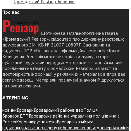
Громадський Ревізор. Бровари
Про нас
Щотижнева загальнополітична газета
«Громадський Ревізор», свідоцтво про державну реєстрацію
друкованого ЗМІ КВ № 21097-10897Р. Засновник та
видавець: ТОВ «Незалежна інформаційна компанія «Голос
Київщини» Редакція може не поділяти думку авторів
публікацій. Будь-який передрук матеріалів – з обов’язковим
посиланням на газету «Громадський Ревізор». За зміст та
достовірність інформації у рекламних матеріалах відповідає
рекламодавець. Матеріали, позначені значком Р друкуються
на правах реклами.
# TRENDING
новини
Бровари
Броварський район
відео
Поліція
Бровари
ДТП
Броварське районне управління поліції
війна з
Росією
Коронавірус
пожежа
Броварська міська
рада
вакцинація
спорт
Требухів
Броваритепловодоенергія
поліція