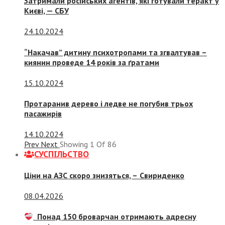
Затримали російських агентів, які готували теракт у
Києві, — СБУ
24.10.2024
“Накачав” дитину психотропами та згвалтував –
киянин проведе 14 років за ґратами
15.10.2024
Протаранив дерево і ледве не погубив трьох
пасажирів
14.10.2024
Prev
Next
Showing
1
Of
86
СУСПIЛЬСТВО
Ціни на АЗС скоро знизяться, –
Свириденко
08.04.2026
Понад 150 броварчан отримають адресну