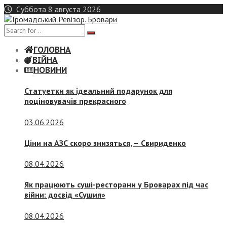
Skip
Суббота 8 августа 2026
to
content
ГОЛОВНА
ВІЙНА
НОВИНИ
Статуетки як ідеальний подарунок для
поціновувачів прекрасного
03.06.2026
Ціни на АЗС скоро знизяться, –
Свириденко
08.04.2026
Як працюють суші-ресторани у Броварах під час
війни: досвід «Сушия»
08.04.2026