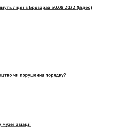
муть ліцеї в Броварах 30.08.2022 (Відео)
тецтво чи порушення порядку?
 музеї авіації