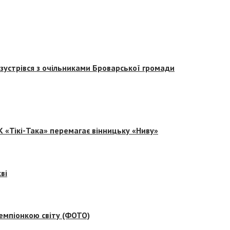
зустрівся з очільниками Броварської громади
 «Тікі-Така» перемагає вінницьку «Ниву»
ві
емпіонкою світу (ФОТО)