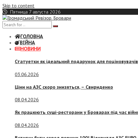
Skip to content
Пятница 7 августа 2026
ГОЛОВНА
ВІЙНА
НОВИНИ
Статуетки як ідеальний подарунок для поціновувачі
03.06.2026
Ціни на АЗС скоро знизяться, –
Свириденко
08.04.2026
Як працюють суші-ресторани у Броварах під час війн
08.04.2026
Встигни бути серед перших 100! Відкриття АЗС EURO