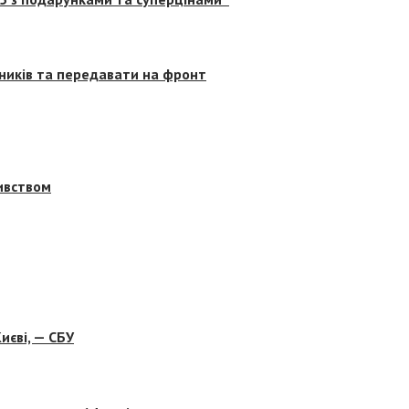
сників та передавати на фронт
бивством
иєві, — СБУ