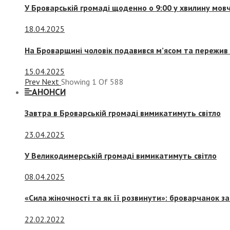
У Броварській громаді щоденно о 9:00 у хвилину мо
18.04.2025
На Броварщині чоловік подавився м’ясом та пережив 
15.04.2025
Prev
Next
Showing
1
Of
588
АНОНСИ
Завтра в Броварській громаді вимикатимуть світло
23.04.2025
У Великодимерській громаді вимикатимуть світло
08.04.2025
«Сила жіночності та як її розвинути»: броварчанок 
22.02.2022