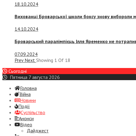
18.10.2024
Вихованці Броварської школи боксу знову вибороли 
14.10.2024
Броварський паралімпієць Ілля Яременко не потрапив
07.09.2024
Prev
Next
Showing
1
Of
18
Сьогодні
Пятница 7 августа 2026
Головна
Війна
Новини
Події
Суспiльство
Анонси
Відео
Дайджест