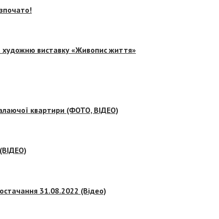
озпочато!
на художню виставку «Живопис життя»
палаючої квартири (ФОТО, ВІДЕО)
 (ВІДЕО)
остачання 31.08.2022 (Відео)