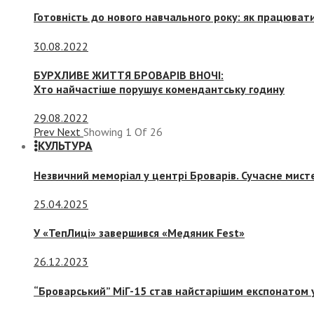
Готовність до нового навчального року: як працювати
30.08.2022
БУРХЛИВЕ ЖИТТЯ БРОВАРІВ ВНОЧІ:
Хто найчастіше порушує комендантську годину
29.08.2022
Prev
Next
Showing
1
Of
26
КУЛЬТУРА
Незвичний меморіал у центрі Броварів. Сучасне мис
25.04.2025
У «ТепЛиці» завершився «Медяник Fest»
26.12.2023
“Броварський” МіГ-15 став найстарішим експонатом у