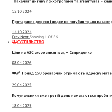
“Накачав” дитину психотропами та згвалтував – киян
15.10.2024
Протаранив дерево і ледве не погубив трьох пасажир
14.10.2024
Prev
Next
Showing
1
Of
86
СУСПIЛЬСТВО
Ціни на АЗС скоро знизяться, –
Свириденко
08.04.2026
❤️‍🩹 Понад 150 броварчан отримають адресну мат
29.04.2025
Комунальники вже третій день намагаються пробити 
18.04.2025