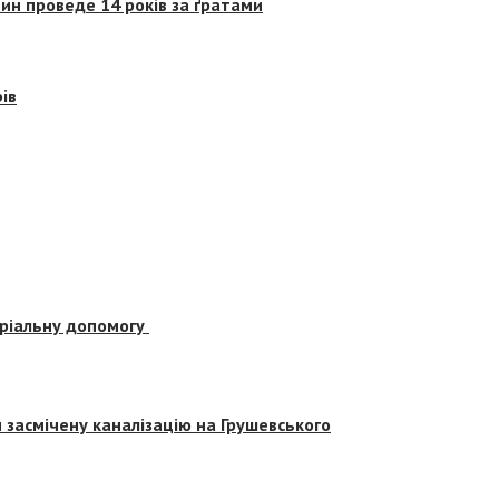
ин проведе 14 років за ґратами
ів
еріальну допомогу
засмічену каналізацію на Грушевського