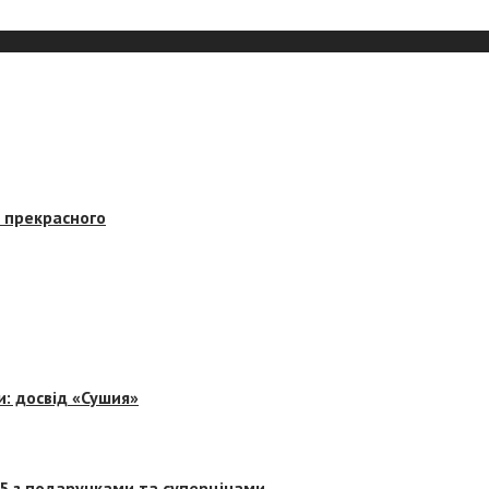
в прекрасного
и: досвід «Сушия»
 5 з подарунками та суперцінами