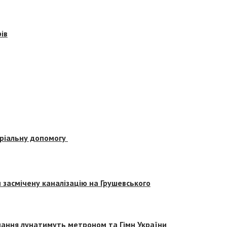
ів
еріальну допомогу
засмічену каналізацію на Грушевського
вчання лунатимуть метроном та Гімн України