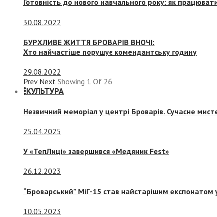
Готовність до нового навчального року: як працювати
30.08.2022
БУРХЛИВЕ ЖИТТЯ БРОВАРІВ ВНОЧІ:
Хто найчастіше порушує комендантську годину
29.08.2022
Prev
Next
Showing
1
Of
26
КУЛЬТУРА
Незвичний меморіал у центрі Броварів. Сучасне мис
25.04.2025
У «ТепЛиці» завершився «Медяник Fest»
26.12.2023
“Броварський” МіГ-15 став найстарішим експонатом у
10.05.2023