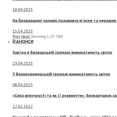
18.04.2025
На Броварщині чоловік подавився м’ясом та пережив 
15.04.2025
Prev
Next
Showing
1
Of
588
АНОНСИ
Завтра в Броварській громаді вимикатимуть світло
23.04.2025
У Великодимерській громаді вимикатимуть світло
08.04.2025
«Сила жіночності та як її розвинути»: броварчанок 
22.02.2022
Кіноклуб з психологом у КІП «ТепЛиця», сезон 2022 р