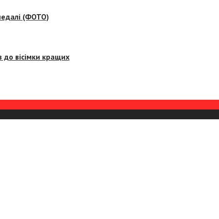
медалі (ФОТО)
 до вісімки кращих