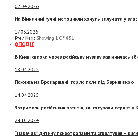
02.04.2026
На Вінничині гучні мотоцикли хочуть вилучати у вла
17.03.2026
Prev
Next
Showing
1
Of
851
ПОДІЇ
В Києві сварка через російську музику закінчилась в
18.04.2025
Пожежа на Броварщині: горіло поле під Баришівкою
14.04.2025
Затримали російських агентів, які готували теракт у К
24.10.2024
“Накачав” дитину психотропами та згвалтував – киян