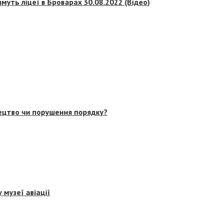
муть ліцеї в Броварах 30.08.2022 (Відео)
тецтво чи порушення порядку?
 музеї авіації