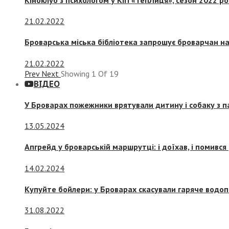
21.02.2022
Броварська міська бібліотека запрошує броварчан 
21.02.2022
Prev
Next
Showing
1
Of
19
ВІДЕО
У Броварах пожежники врятували дитину і собаку з 
13.05.2024
Апгрейд у броварській маршрутці: і доїхав, і помився
14.02.2024
Купуйте бойлери: у Броварах скасували гаряче водоп
31.08.2022