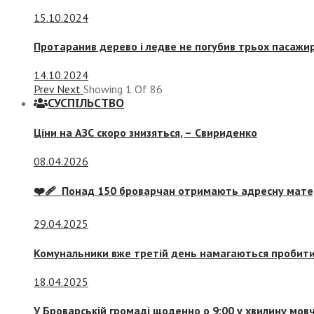
15.10.2024
Протаранив дерево і ледве не погубив трьох пасажир
14.10.2024
Prev
Next
Showing
1
Of
86
СУСПIЛЬСТВО
Ціни на АЗС скоро знизяться, –
Свириденко
08.04.2026
❤️‍🩹 Понад 150 броварчан отримають адресну мат
29.04.2025
Комунальники вже третій день намагаються пробити 
18.04.2025
У Броварській громаді щоденно о 9:00 у хвилину мо