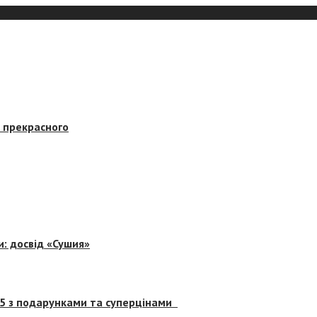
в прекрасного
и: досвід «Сушия»
 5 з подарунками та суперцінами