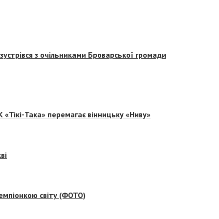
зустрівся з очільниками Броварської громади
 «Тікі-Така» перемагає вінницьку «Ниву»
ві
емпіонкою світу (ФОТО)