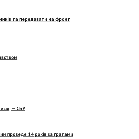
сників та передавати на фронт
бивством
иєві, — СБУ
ин проведе 14 років за ґратами