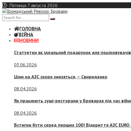
Skip
Пятница 7 августа 2026
to
content
ГОЛОВНА
ВІЙНА
НОВИНИ
Статуетки як ідеальний подарунок для поціновувачі
03.06.2026
Ціни на АЗС скоро знизяться, –
Свириденко
08.04.2026
Як працюють суші-ресторани у Броварах під час війн
08.04.2026
Встигни бути серед перших 100! Відкриття АЗС EURO