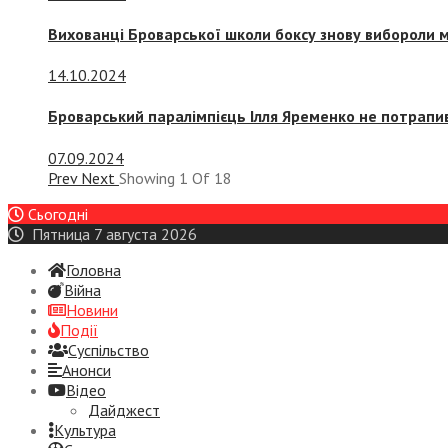
Вихованці Броварської школи боксу знову вибороли 
14.10.2024
Броварський паралімпієць Ілля Яременко не потрапив
07.09.2024
Prev
Next
Showing
1
Of
18
Сьогодні
Пятница 7 августа 2026
Головна
Війна
Новини
Події
Суспiльство
Анонси
Відео
Дайджест
Культура