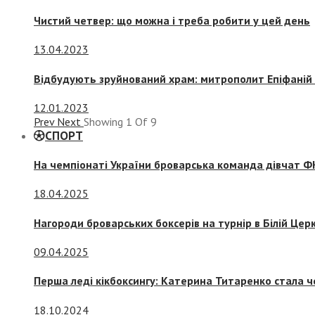
Чистий четвер: що можна і треба робити у цей день
13.04.2023
Відбудують зруйнований храм: митрополит Епіфаній 
12.01.2023
Prev
Next
Showing
1
Of
9
СПОРТ
На чемпіонаті України броварська команда дівчат ФК
18.04.2025
Нагороди броварських боксерів на турнір в Білій Церк
09.04.2025
Перша леді кікбоксингу: Катерина Титаренко стала ч
18.10.2024