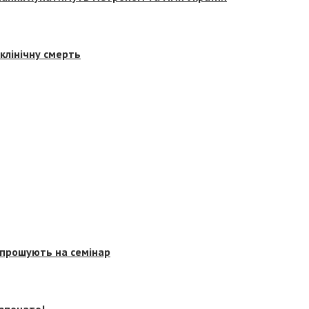
клінічну смерть
запрошують на семінар
озпочато!