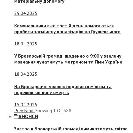
матеріальну допомогу
29.04.2025
Комунальники вже третій день намагаються
пробити засмічену каналізацію на Грушевського
18.04.2025
У Броварській громаді щоденно о 9:00 у хвилину
мовчання лунатимуть метроном та Гімн України
18.04.2025
На Броварщині чоловік подавився м’ясом та
пережив клінічну смерть
15.04.2025
Prev
Next
Showing
1
Of
588
АНОНСИ
Завтра в Броварській громаді вимикатимуть світло