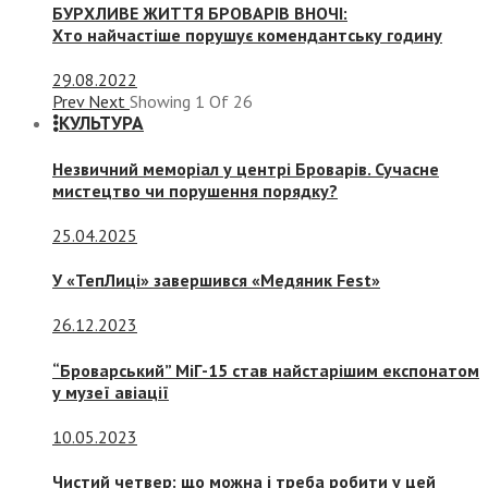
БУРХЛИВЕ ЖИТТЯ БРОВАРІВ ВНОЧІ:
Хто найчастіше порушує комендантську годину
29.08.2022
Prev
Next
Showing
1
Of
26
КУЛЬТУРА
Незвичний меморіал у центрі Броварів. Сучасне
мистецтво чи порушення порядку?
25.04.2025
У «ТепЛиці» завершився «Медяник Fest»
26.12.2023
“Броварський” МіГ-15 став найстарішим експонатом
у музеї авіації
10.05.2023
Чистий четвер: що можна і треба робити у цей