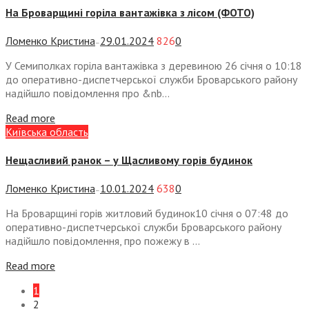
На Броварщині горіла вантажівка з лісом (ФОТО)
Ломенко Кристина
29.01.2024
826
0
—
У Семиполках горіла вантажівка з деревиною 26 січня о 10:18
до оперативно-диспетчерської служби Броварського району
надійшло повідомлення про &nb...
Read more
Київська область
Нещасливий ранок – у Щасливому горів будинок
Ломенко Кристина
10.01.2024
638
0
—
На Броварщині горів житловий будинок10 січня о 07:48 до
оперативно-диспетчерської служби Броварського району
надійшло повідомлення, про пожежу в ...
Read more
1
2