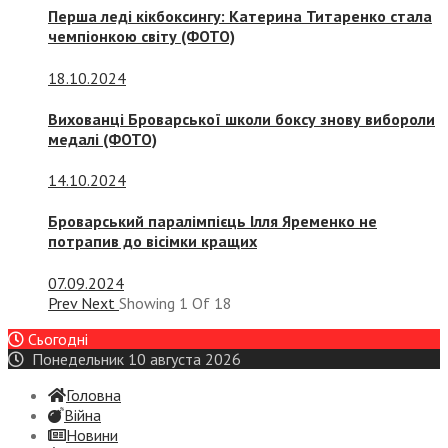
Перша леді кікбоксингу: Катерина Титаренко стала
чемпіонкою світу (ФОТО)
18.10.2024
Вихованці Броварської школи боксу знову вибороли
медалі (ФОТО)
14.10.2024
Броварський паралімпієць Ілля Яременко не
потрапив до вісімки кращих
07.09.2024
Prev
Next
Showing
1
Of
18
Сьогодні
Понедельник 10 августа 2026
Головна
Війна
Новини