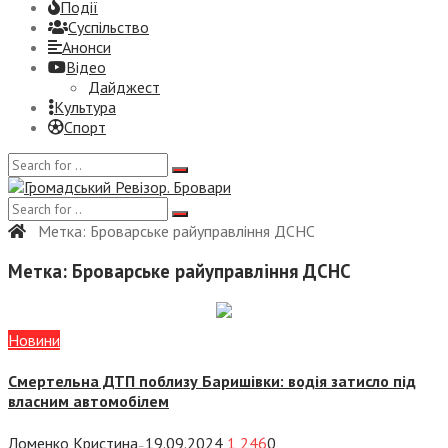
Події
Суспiльство
Анонси
Відео
Дайджест
Культура
Спорт
Метка:
Броварське райуправління ДСНС
Метка:
Броварське райуправління ДСНС
Новини
Смертельна ДТП поблизу Баришівки: водія затисло під
власним автомобілем
Ломенко Кристина
19.09.2024
1 246
0
—