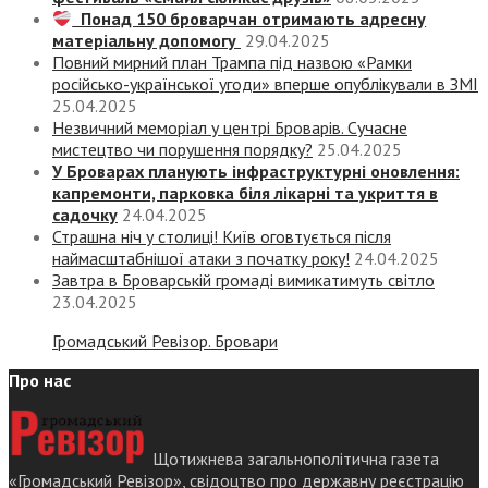
Понад 150 броварчан отримають адресну
матеріальну допомогу
29.04.2025
Повний мирний план Трампа під назвою «‎Рамки
російсько-української угоди» вперше опублікували в ЗМІ
25.04.2025
Незвичний меморіал у центрі Броварів. Сучасне
мистецтво чи порушення порядку?
25.04.2025
У Броварах планують інфраструктурні оновлення:
капремонти, парковка біля лікарні та укриття в
садочку
24.04.2025
Страшна ніч у столиці! Київ оговтується після
наймасштабнішої атаки з початку року!
24.04.2025
Завтра в Броварській громаді вимикатимуть світло
23.04.2025
Громадський Ревізор. Бровари
Про нас
Щотижнева загальнополітична газета
«Громадський Ревізор», свідоцтво про державну реєстрацію