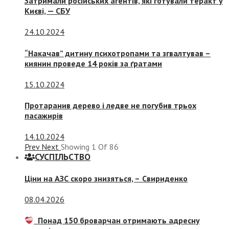
Затримали російських агентів, які готували теракт у
Києві, — СБУ
24.10.2024
“Накачав” дитину психотропами та згвалтував –
киянин проведе 14 років за ґратами
15.10.2024
Протаранив дерево і ледве не погубив трьох
пасажирів
14.10.2024
Prev
Next
Showing
1
Of
86
СУСПIЛЬСТВО
Ціни на АЗС скоро знизяться, –
Свириденко
08.04.2026
Понад 150 броварчан отримають адресну