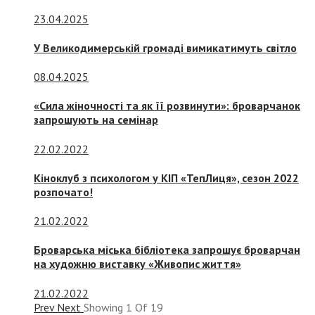
23.04.2025
У Великодимерській громаді вимикатимуть світло
08.04.2025
«Сила жіночності та як її розвинути»: броварчанок
запрошують на семінар
22.02.2022
Кіноклуб з психологом у КІП «ТепЛиця», сезон 2022
розпочато!
21.02.2022
Броварська міська бібліотека запрошує броварчан
на художню виставку «Живопис життя»
21.02.2022
Prev
Next
Showing
1
Of
19