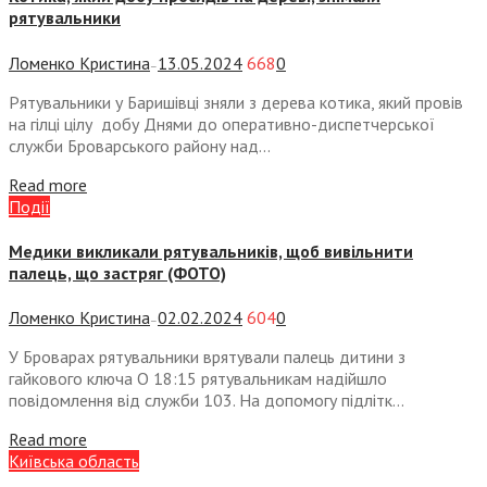
рятувальники
Ломенко Кристина
13.05.2024
668
0
—
Рятувальники у Баришівці зняли з дерева котика, який провів
на гілці цілу добу Днями до оперативно-диспетчерської
служби Броварського району над...
Read more
Події
Медики викликали рятувальників, щоб вивільнити
палець, що застряг (ФОТО)
Ломенко Кристина
02.02.2024
604
0
—
У Броварах рятувальники врятували палець дитини з
гайкового ключа О 18:15 рятувальникам надійшло
повідомлення від служби 103. На допомогу підлітк...
Read more
Київська область