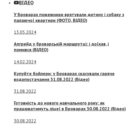
ВІДЕО
У Броварах пожежники врятували дитину і собаку з
палаючої квартири (ФОТО, ВІДЕО)
13.05.2024
Апгрейд у броварській маршрутці: і доїхав, і
помився (ВІДЕО)
14.02.2024
Купуйте бойлери: у Броварах скасували гаряче
водопостачання 31.08.2022 (Відео)
31.08.2022
Готовність до нового навчального року: як
працюватимуть ліцеї в Броварах 30.08.2022 (Відео)
30.08.2022