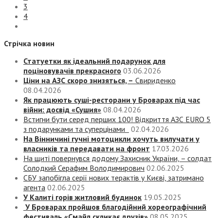
3
4
Стрічка новин
Статуетки як ідеальний подарунок для
поціновувачів прекрасного
03.06.2026
Ціни на АЗС скоро знизяться, –
Свириденко
08.04.2026
Як працюють суші-ресторани у Броварах під час
війни: досвід «Сушия»
08.04.2026
Встигни бути серед перших 100! Відкриття АЗС EURO 5
з подарунками та суперцінами
02.04.2026
На Вінничині гучні мотоцикли хочуть вилучати у
власників та передавати на фронт
17.03.2026
На щиті повернувся додому Захисник України, – солдат
Солодкий Серафим Володимирович
02.06.2025
СБУ запобігла серії нових терактів у Києві, затримано
агента
02.06.2025
У Калиті горів житловий будинок
19.05.2025
У Броварах пройшов благодійний хореографічний
фестиваль «Смайл скликає друзів»
08.05.2025