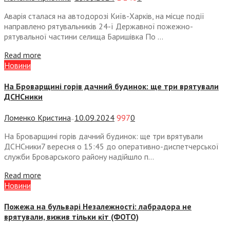
Аварія сталася на автодорозі Київ-Харків, на місце події
направлено рятувальників 24-ї Державної пожежно-
рятувальної частини селища Баришівка По ...
Read more
Новини
На Броварщині горів дачний будинок: ще три врятували
ДСНСники
Ломенко Кристина
10.09.2024
997
0
—
На Броварщині горів дачний будинок: ще три врятували
ДСНСники7 вересня о 15:45 до оперативно-диспетчерської
служби Броварського району надійшло п...
Read more
Новини
Пожежа на бульварі Незалежності: лабрадора не
врятували, вижив тільки кіт (ФОТО)