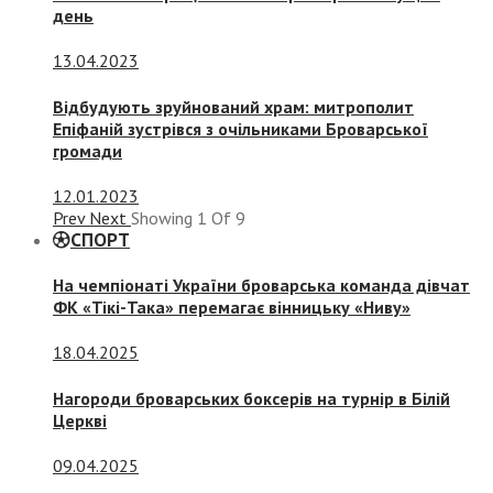
день
13.04.2023
Відбудують зруйнований храм: митрополит
Епіфаній зустрівся з очільниками Броварської
громади
12.01.2023
Prev
Next
Showing
1
Of
9
СПОРТ
На чемпіонаті України броварська команда дівчат
ФК «Тікі-Така» перемагає вінницьку «Ниву»
18.04.2025
Нагороди броварських боксерів на турнір в Білій
Церкві
09.04.2025