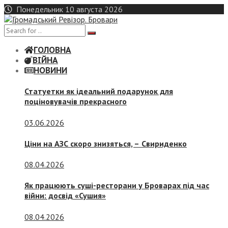
Skip
Понедельник 10 августа 2026
to
content
ГОЛОВНА
ВІЙНА
НОВИНИ
Статуетки як ідеальний подарунок для
поціновувачів прекрасного
03.06.2026
Ціни на АЗС скоро знизяться, –
Свириденко
08.04.2026
Як працюють суші-ресторани у Броварах під час
війни: досвід «Сушия»
08.04.2026