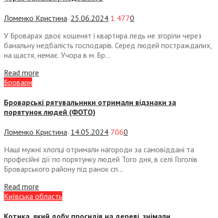
Ломенко Кристина
25.06.2024
1 477
0
—
У Броварах двоє кошенят і квартира ледь не згоріли через
банальну недбалість господарів. Серед людей постраждалих,
на щастя, немає. Учора в м. Бр...
Read more
Бровари
Броварські рятувальники отримали відзнаки за
порятунок людей (ФОТО)
Ломенко Кристина
14.05.2024
706
0
—
Наші мужні хлопці отримали нагороди за самовіддані та
професійні дії по порятунку людей Того дня, в селі Гоголів
Броварського району під ранок сп...
Read more
Київська область
Котика, який добу просидів на дереві, знімали