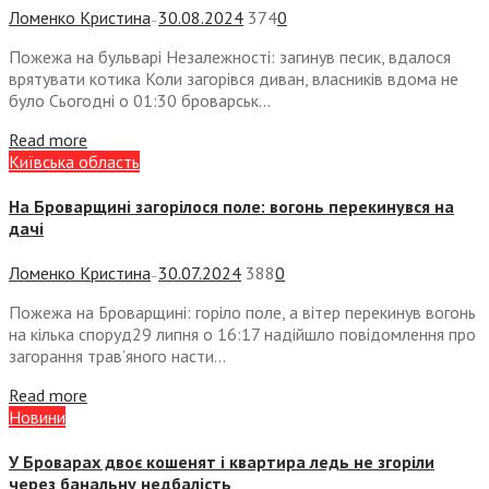
Ломенко Кристина
30.08.2024
374
0
—
Пожежа на бульварі Незалежності: загинув песик, вдалося
врятувати котика Коли загорівся диван, власників вдома не
було Сьогодні о 01:30 броварськ...
Read more
Київська область
На Броварщині загорілося поле: вогонь перекинувся на
дачі
Ломенко Кристина
30.07.2024
388
0
—
Пожежа на Броварщині: горіло поле, а вітер перекинув вогонь
на кілька споруд29 липня о 16:17 надійшло повідомлення про
загорання трав’яного насти...
Read more
Новини
У Броварах двоє кошенят і квартира ледь не згоріли
через банальну недбалість