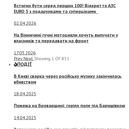
Встигни бути серед перших 100! Відкриття АЗС
EURO 5 з подарунками та суперцінами
02.04.2026
На Вінничині гучні мотоцикли хочуть вилучати у
власників та передавати на фронт
17.03.2026
Prev
Next
Showing
1
Of
851
ПОДІЇ
В Києві сварка через російську музику закінчилась
вбивством
18.04.2025
Пожежа на Броварщині: горіло поле під Баришівкою
14.04.2025