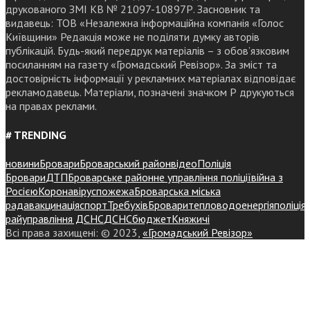
друкованого ЗМІ КВ № 21097-10897Р. Засновник та
видавець: ТОВ «Незалежна інформаційна компанія «Голос
Київщини» Редакція може не поділяти думку авторів
публікацій. Будь-який передрук матеріалів – з обов’язковим
посиланням на газету «Громадський Ревізор». За зміст та
достовірність інформації у рекламних матеріалах відповідає
рекламодавець. Матеріали, позначені значком Р друкуються
на правах реклами.
# TRENDING
новини
Бровари
Броварський район
відео
Поліція
Бровари
ДТП
Броварське районне управління поліції
війна з
Росією
Коронавірус
пожежа
Броварська міська
рада
вакцинація
спорт
Требухів
Броваритепловодоенергія
поліція
райуправління ДСНС
ДСНС
бюджет
Княжичі
Всі права захищені: © 2023,
«Громадський Ревізор»