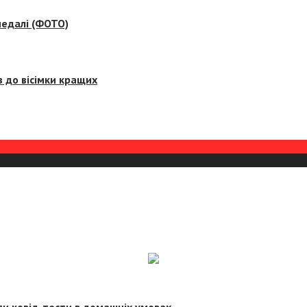
медалі (ФОТО)
 до вісімки кращих