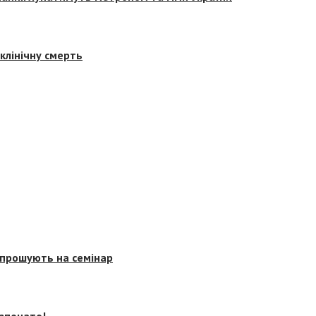
клінічну смерть
запрошують на семінар
озпочато!