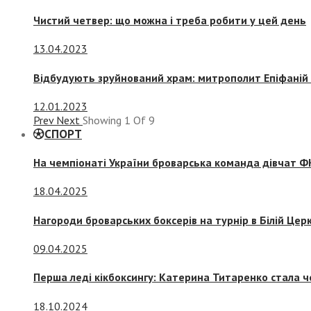
Чистий четвер: що можна і треба робити у цей день
13.04.2023
Відбудують зруйнований храм: митрополит Епіфаній 
12.01.2023
Prev
Next
Showing
1
Of
9
СПОРТ
На чемпіонаті України броварська команда дівчат ФК
18.04.2025
Нагороди броварських боксерів на турнір в Білій Церк
09.04.2025
Перша леді кікбоксингу: Катерина Титаренко стала ч
18.10.2024