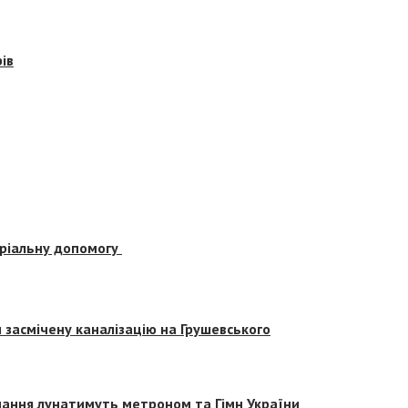
ів
еріальну допомогу
засмічену каналізацію на Грушевського
вчання лунатимуть метроном та Гімн України