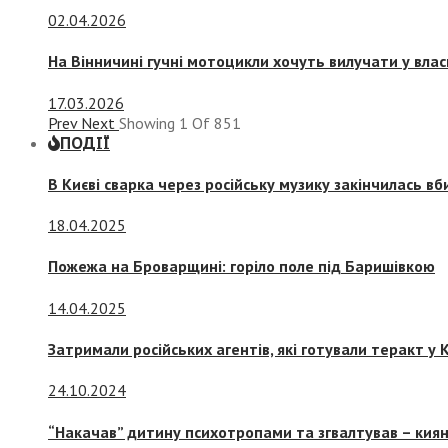
02.04.2026
На Вінничині гучні мотоцикли хочуть вилучати у вла
17.03.2026
Prev
Next
Showing
1
Of
851
ПОДІЇ
В Києві сварка через російську музику закінчилась в
18.04.2025
Пожежа на Броварщині: горіло поле під Баришівкою
14.04.2025
Затримали російських агентів, які готували теракт у К
24.10.2024
“Накачав” дитину психотропами та згвалтував – киян