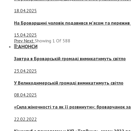
18.04.2025
На Броварщині чоловік подавився м’ясом та пережив 
15.04.2025
Prev
Next
Showing
1
Of
588
АНОНСИ
Завтра в Броварській громаді вимикатимуть світло
23.04.2025
У Великодимерській громаді вимикатимуть світло
08.04.2025
«Сила жіночності та як її розвинути»: броварчанок 
22.02.2022
Кіноклуб з психологом у КІП «ТепЛиця», сезон 2022 р