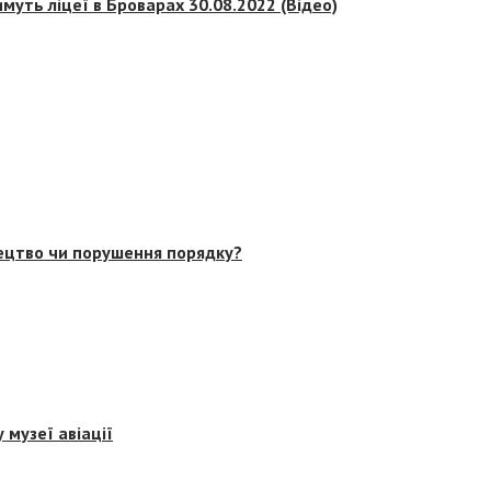
муть ліцеї в Броварах 30.08.2022 (Відео)
тецтво чи порушення порядку?
 музеї авіації