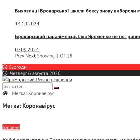
Вихованці Броварської школи боксу знову вибороли 
14.10.2024
Броварський паралімпієць Ілля Яременко не потрапив
07.09.2024
Prev
Next
Showing
1
Of
18
Сьогодні
Четверг 6 августа 2026
Метка:
Коронавірус
Метка:
Коронавірус
Головне