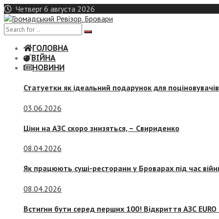
Skip
Четверг 6 августа 2026
to
content
ГОЛОВНА
ВІЙНА
НОВИНИ
Статуетки як ідеальний подарунок для поціновувачі
03.06.2026
Ціни на АЗС скоро знизяться, –
Свириденко
08.04.2026
Як працюють суші-ресторани у Броварах під час війн
08.04.2026
Встигни бути серед перших 100! Відкриття АЗС EURO