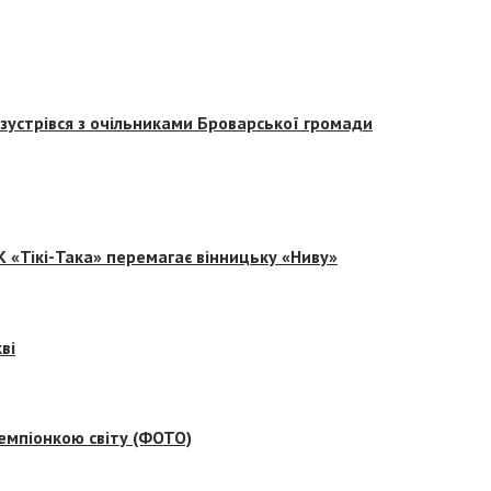
зустрівся з очільниками Броварської громади
 «Тікі-Така» перемагає вінницьку «Ниву»
ві
емпіонкою світу (ФОТО)