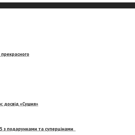
в прекрасного
и: досвід «Сушия»
 5 з подарунками та суперцінами