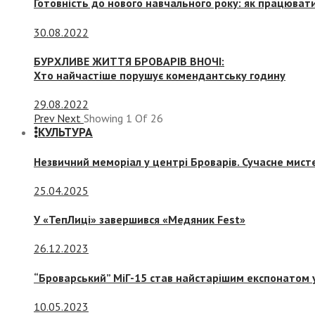
Готовність до нового навчального року: як працювати
30.08.2022
БУРХЛИВЕ ЖИТТЯ БРОВАРІВ ВНОЧІ:
Хто найчастіше порушує комендантську годину
29.08.2022
Prev
Next
Showing
1
Of
26
КУЛЬТУРА
Незвичний меморіал у центрі Броварів. Сучасне мис
25.04.2025
У «ТепЛиці» завершився «Медяник Fest»
26.12.2023
“Броварський” МіГ-15 став найстарішим експонатом у
10.05.2023