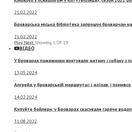
21.02.2022
Броварська міська бібліотека запрошує броварчан 
21.02.2022
Prev
Next
Showing
1
Of
19
ВІДЕО
У Броварах пожежники врятували дитину і собаку з 
13.05.2024
Апгрейд у броварській маршрутці: і доїхав, і помився
14.02.2024
Купуйте бойлери: у Броварах скасували гаряче водоп
31.08.2022