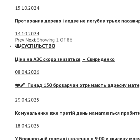
15.10.2024
Протаранив дерево і ледве не погубив трьох пасажир
14.10.2024
Prev
Next
Showing
1
Of
86
СУСПIЛЬСТВО
Ціни на АЗС скоро знизяться, –
Свириденко
08.04.2026
❤️‍🩹 Понад 150 броварчан отримають адресну мат
29.04.2025
Комунальники вже третій день намагаються пробити 
18.04.2025
У Броварській громаді щоденно о 9:00 у хвилину мо