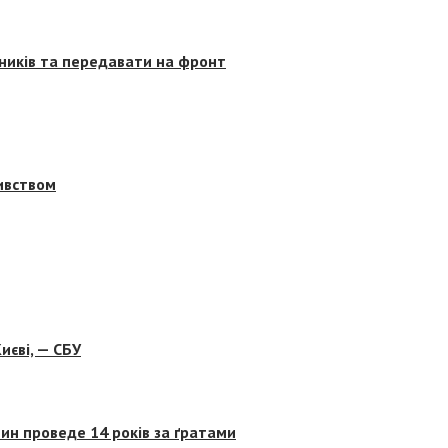
сників та передавати на фронт
бивством
иєві, — СБУ
ин проведе 14 років за ґратами