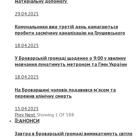
матеріальну допомогу
29.04.2025
Комунальники вже третій день намагаються
пробити засмічену каналізацію на Грушевського
18.04.2025
У Броварській громаді щоденно о 9:00 у хвилину
мовчання лунатимуть метроном та Гімн України
18.04.2025
На Броварщині чоловік подавився м’ясом та
пережив клінічну смерть
15.04.2025
Prev
Next
Showing
1
Of
588
АНОНСИ
Завтра в Броварській громаді вимикатимуть світло