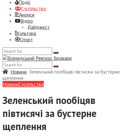
Події
Суспiльство
Анонси
Відео
Дайджест
Культура
Спорт
Новини
Зеленський пообіцяв півтисячі за бустерне
щеплення
Новини
Суспiльство
Зеленський пообіцяв
півтисячі за бустерне
щеплення