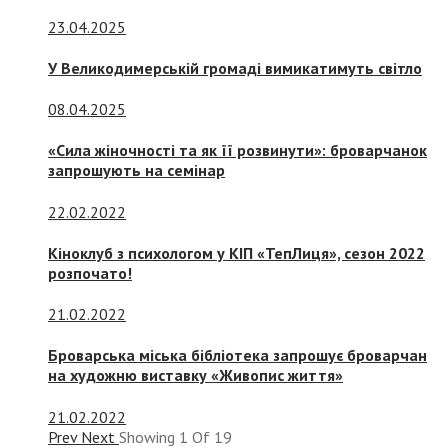
23.04.2025
У Великодимерській громаді вимикатимуть світло
08.04.2025
«Сила жіночності та як її розвинути»: броварчанок
запрошують на семінар
22.02.2022
Кіноклуб з психологом у КІП «ТепЛиця», сезон 2022
розпочато!
21.02.2022
Броварська міська бібліотека запрошує броварчан
на художню виставку «Живопис життя»
21.02.2022
Prev
Next
Showing
1
Of
19