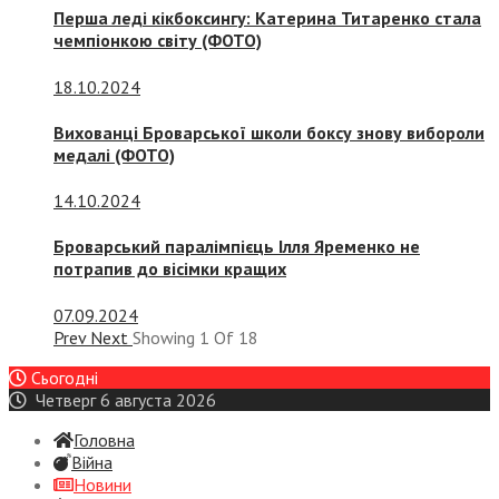
Перша леді кікбоксингу: Катерина Титаренко стала
чемпіонкою світу (ФОТО)
18.10.2024
Вихованці Броварської школи боксу знову вибороли
медалі (ФОТО)
14.10.2024
Броварський паралімпієць Ілля Яременко не
потрапив до вісімки кращих
07.09.2024
Prev
Next
Showing
1
Of
18
Сьогодні
Четверг 6 августа 2026
Головна
Війна
Новини