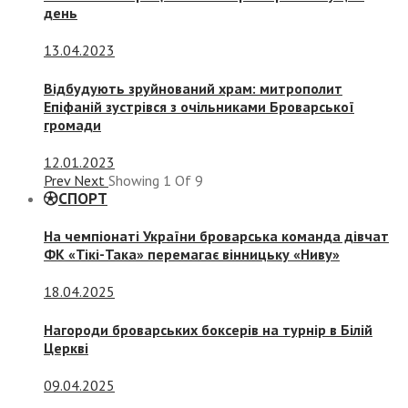
день
13.04.2023
Відбудують зруйнований храм: митрополит
Епіфаній зустрівся з очільниками Броварської
громади
12.01.2023
Prev
Next
Showing
1
Of
9
СПОРТ
На чемпіонаті України броварська команда дівчат
ФК «Тікі-Така» перемагає вінницьку «Ниву»
18.04.2025
Нагороди броварських боксерів на турнір в Білій
Церкві
09.04.2025