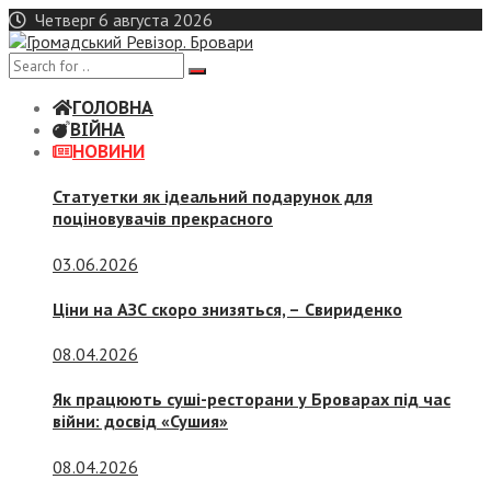
Skip
Четверг 6 августа 2026
to
content
ГОЛОВНА
ВІЙНА
НОВИНИ
Статуетки як ідеальний подарунок для
поціновувачів прекрасного
03.06.2026
Ціни на АЗС скоро знизяться, –
Свириденко
08.04.2026
Як працюють суші-ресторани у Броварах під час
війни: досвід «Сушия»
08.04.2026