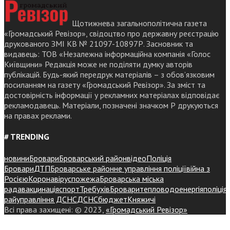
Щотижнева загальнополітична газета
«Громадський Ревізор», свідоцтво про державну реєстрацію
друкованого ЗМІ КВ № 21097-10897Р. Засновник та
видавець: ТОВ «Незалежна інформаційна компанія «Голос
Київщини» Редакція може не поділяти думку авторів
публікацій. Будь-який передрук матеріалів – з обов’язковим
посиланням на газету «Громадський Ревізор». За зміст та
достовірність інформації у рекламних матеріалах відповідає
рекламодавець. Матеріали, позначені значком Р друкуються
на правах реклами.
# TRENDING
новини
Бровари
Броварський район
відео
Поліція
Бровари
ДТП
Броварське районне управління поліції
війна з
Росією
Коронавірус
пожежа
Броварська міська
рада
вакцинація
спорт
Требухів
Броваритепловодоенергія
поліція
райуправління ДСНС
ДСНС
бюджет
Княжичі
Всі права захищені: © 2023,
«Громадський Ревізор»