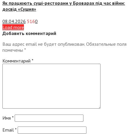
Як працюють суші-ресторани у Броварах під час війни:
досвід «Сушия»
08.04.2026
516
0
Load more
Добавить комментарий
Ваш адрес email не будет опубликован.
Обязательные поля
помечены
*
Комментарий
*
Имя
*
Email
*