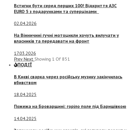
Встигни бути серед перших 100! Відкриття АЗС
EURO 5 з подарунками та суперцінами
02.04.2026
На Вінничині гучні мотоцикли хочуть вилучати у
власників та передавати на фронт
17.03.2026
Prev
Next
Showing
1
Of
851
ПОДІЇ
В Києві сварка через російську музику закінчилась
вбивством
18.04.2025
Пожежа на Броварщині: горіло поле під Баришівкою
14.04.2025