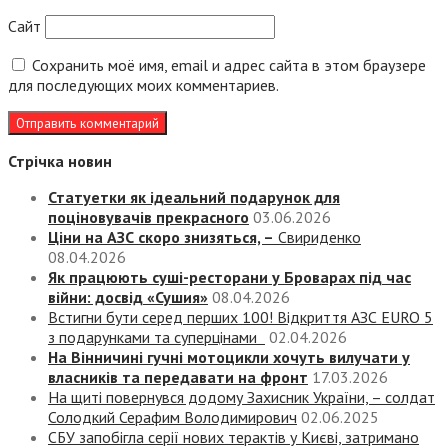
Сайт
Сохранить моё имя, email и адрес сайта в этом браузере
для последующих моих комментариев.
Стрічка новин
Статуетки як ідеальний подарунок для
поціновувачів прекрасного
03.06.2026
Ціни на АЗС скоро знизяться, –
Свириденко
08.04.2026
Як працюють суші-ресторани у Броварах під час
війни: досвід «Сушия»
08.04.2026
Встигни бути серед перших 100! Відкриття АЗС EURO 5
з подарунками та суперцінами
02.04.2026
На Вінничині гучні мотоцикли хочуть вилучати у
власників та передавати на фронт
17.03.2026
На щиті повернувся додому Захисник України, – солдат
Солодкий Серафим Володимирович
02.06.2025
СБУ запобігла серії нових терактів у Києві, затримано