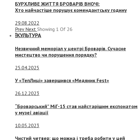
БУРХЛИВЕ ЖИТТЯ БРОВАРІВ ВНОЧІ:
Хто найчастіше порушує комендантську годину
29.08.2022
Prev
Next
Showing
1
Of
26
КУЛЬТУРА
Незвичний меморіал у центрі Броварів. Сучасне
мистецтво чи порушення порядку?
25.04.2025
У «ТепЛиці» завершився «Медяник Fest»
26.12.2023
“Броварський” МіГ-15 став найстарішим експонатом
у музеї авіації
10.05.2023
Чистий четвер: що можна і треба робити у цей