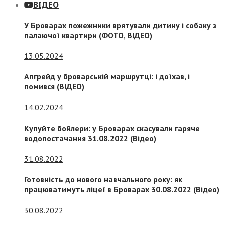
ВІДЕО
У Броварах пожежники врятували дитину і собаку з
палаючої квартири (ФОТО, ВІДЕО)
13.05.2024
Апгрейд у броварській маршрутці: і доїхав, і
помився (ВІДЕО)
14.02.2024
Купуйте бойлери: у Броварах скасували гаряче
водопостачання 31.08.2022 (Відео)
31.08.2022
Готовність до нового навчального року: як
працюватимуть ліцеї в Броварах 30.08.2022 (Відео)
30.08.2022