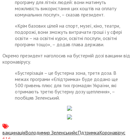
програму для літніх людей: вони матимуть
можливість використання цих коштів на оплату
комунальних послуг», – сказав президент.
«Крім базових цілей на спорт, музеї, кіно, театри,
подорожі, вони зможуть витрачати гроші і у сфері
освіти – на освітні курси, освітні послуги, освітні
програми тощо», – додав глава держави.
Окремо президент наголосив на бустерній дозі вакцини від
коронавірусу.
«Бустерізація – це бустерна зона, третя доза. В
межах програми «Єпідтримка» буде додано ще
500 гривень плюс для тих громадян України, які
отримають третю бустерну дозу щеплення», –
пообіцяв Зеленський.
вакцинація
Володимир Зеленський
єПдтримка
Коронавірус
616