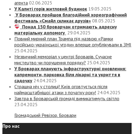
агента
02.06.2025
У Калиті горів житловий будинок
19.05.2025
У Броварах пройшов благодійний хореографічний
фестиваль «Смайл скликає друзів»
08.05.2025
Понад 150 броварчан отримають адресну
матеріальну допомогу
29.04.2025
Повний мирний план Трампа під назвою «‎Рамки
російсько-української угоди» вперше опублікували в ЗМІ
25.04.2025
Незвичний меморіал у центрі Броварів. Сучасне
мистецтво чи порушення порядку?
25.04.2025
У Броварах планують інфраструктурні оновлення:
капремонти, парковка біля лікарні та укриття в
садочку
24.04.2025
Страшна ніч у столиці! Київ оговтується після
наймасштабнішої атаки з початку року!
24.04.2025
Завтра в Броварській громаді вимикатимуть світло
23.04.2025
Громадський Ревізор. Бровари
Про нас