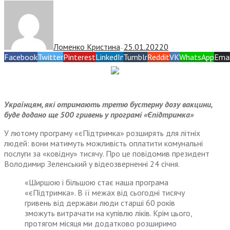
Ломенко Кристина
25.01.2022
0
—
Facebook
Twitter
Pinterest
LinkedIn
Tumblr
Reddit
VK
WhatsApp
Emai
Українцям, які отримають третю бустерну дозу вакцини,
буде додано ще 500 гривень у програмі «Єпідтримка»
У лютому програму «єПідтримка» розширять для літніх
людей: вони матимуть можливість оплатити комунальні
послуги за «ковідну» тисячу. Про це повідомив президент
Володимир Зеленський у відеозверненні 24 січня.
«Ширшою і більшою стає наша програма
«єПідтримка». В її межах від сьогодні тисячу
гривень від держави люди старші 60 років
зможуть витрачати на купівлю ліків. Крім цього,
протягом місяця ми додатково розширимо