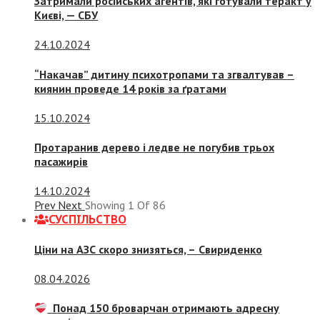
Затримали російських агентів, які готували теракт у
Києві, — СБУ
24.10.2024
“Накачав” дитину психотропами та згвалтував –
киянин проведе 14 років за ґратами
15.10.2024
Протаранив дерево і ледве не погубив трьох
пасажирів
14.10.2024
Prev
Next
Showing
1
Of
86
СУСПIЛЬСТВО
Ціни на АЗС скоро знизяться, –
Свириденко
08.04.2026
Понад 150 броварчан отримають адресну