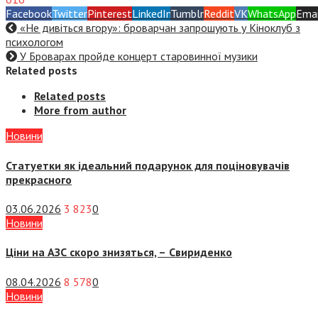
Facebook
Twitter
Pinterest
LinkedIn
Tumblr
Reddit
VK
WhatsApp
Emai
«Не дивіться вгору»: броварчан запрошують у Кіноклуб з
психологом
У Броварах пройде концерт старовинної музики
Related posts
Related posts
More from author
Новини
Статуетки як ідеальний подарунок для поціновувачів
прекрасного
03.06.2026
3 823
0
Новини
Ціни на АЗС скоро знизяться, –
Свириденко
08.04.2026
8 578
0
Новини