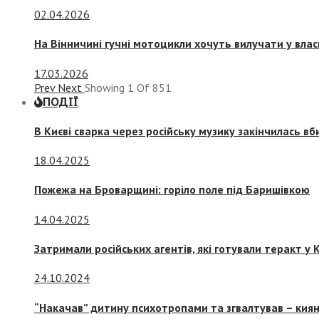
02.04.2026
На Вінничині гучні мотоцикли хочуть вилучати у вла
17.03.2026
Prev
Next
Showing
1
Of
851
ПОДІЇ
В Києві сварка через російську музику закінчилась в
18.04.2025
Пожежа на Броварщині: горіло поле під Баришівкою
14.04.2025
Затримали російських агентів, які готували теракт у К
24.10.2024
“Накачав” дитину психотропами та згвалтував – киян