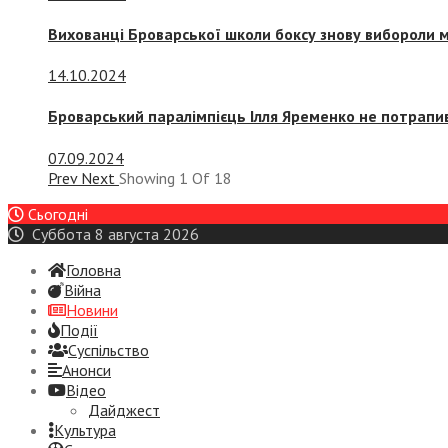
Вихованці Броварської школи боксу знову вибороли 
14.10.2024
Броварський паралімпієць Ілля Яременко не потрапив
07.09.2024
Prev
Next
Showing
1
Of
18
Сьогодні
Суббота 8 августа 2026
Головна
Війна
Новини
Події
Суспiльство
Анонси
Відео
Дайджест
Культура