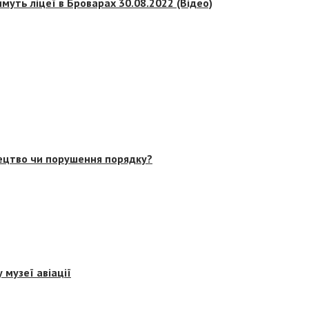
муть ліцеї в Броварах 30.08.2022 (Відео)
тецтво чи порушення порядку?
 музеї авіації