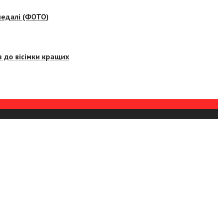
медалі (ФОТО)
 до вісімки кращих