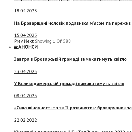
18.04.2025
На Броварщині чоловік подавився м’ясом та пережив 
15.04.2025
Prev
Next
Showing
1
Of
588
АНОНСИ
Завтра в Броварській громаді вимикатимуть світло
23.04.2025
У Великодимерській громаді вимикатимуть світло
08.04.2025
«Сила жіночності та як її розвинути»: броварчанок 
22.02.2022
Кіноклуб з психологом у КІП «ТепЛиця», сезон 2022 р