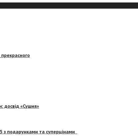
в прекрасного
и: досвід «Сушия»
 5 з подарунками та суперцінами