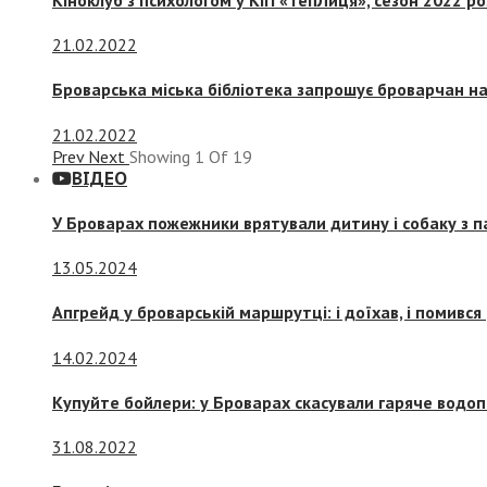
21.02.2022
Броварська міська бібліотека запрошує броварчан 
21.02.2022
Prev
Next
Showing
1
Of
19
ВІДЕО
У Броварах пожежники врятували дитину і собаку з 
13.05.2024
Апгрейд у броварській маршрутці: і доїхав, і помився
14.02.2024
Купуйте бойлери: у Броварах скасували гаряче водоп
31.08.2022