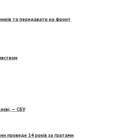
сників та передавати на фронт
бивством
иєві, — СБУ
ин проведе 14 років за ґратами