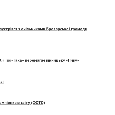
зустрівся з очільниками Броварської громади
 «Тікі-Така» перемагає вінницьку «Ниву»
ві
емпіонкою світу (ФОТО)