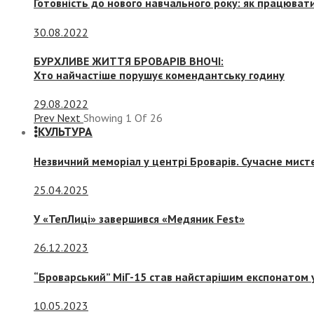
Готовність до нового навчального року: як працювати
30.08.2022
БУРХЛИВЕ ЖИТТЯ БРОВАРІВ ВНОЧІ:
Хто найчастіше порушує комендантську годину
29.08.2022
Prev
Next
Showing
1
Of
26
КУЛЬТУРА
Незвичний меморіал у центрі Броварів. Сучасне мис
25.04.2025
У «ТепЛиці» завершився «Медяник Fest»
26.12.2023
“Броварський” МіГ-15 став найстарішим експонатом у
10.05.2023