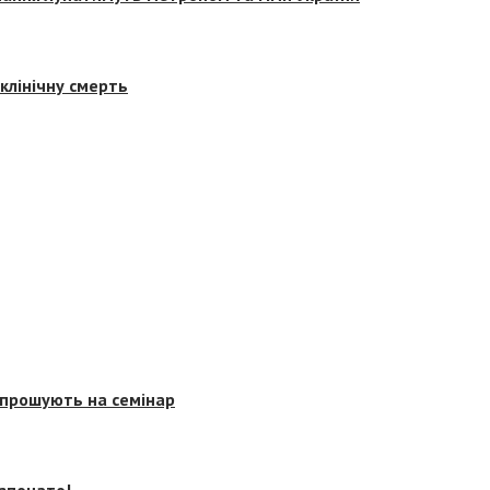
клінічну смерть
запрошують на семінар
озпочато!