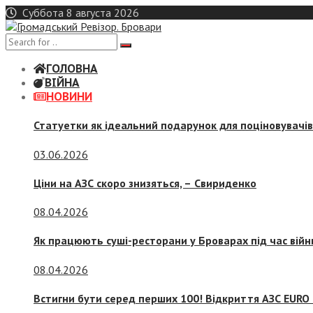
Skip
Суббота 8 августа 2026
to
content
ГОЛОВНА
ВІЙНА
НОВИНИ
Статуетки як ідеальний подарунок для поціновувачі
03.06.2026
Ціни на АЗС скоро знизяться, –
Свириденко
08.04.2026
Як працюють суші-ресторани у Броварах під час війн
08.04.2026
Встигни бути серед перших 100! Відкриття АЗС EURO