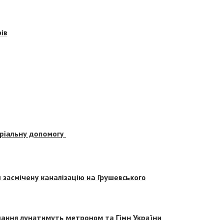
ів
еріальну допомогу
засмічену каналізацію на Грушевського
вчання лунатимуть метроном та Гімн України