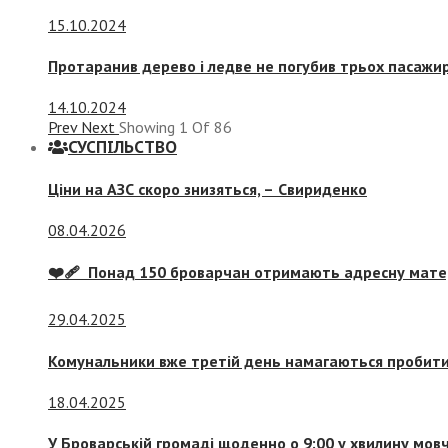
15.10.2024
Протаранив дерево і ледве не погубив трьох пасажир
14.10.2024
Prev
Next
Showing
1
Of
86
СУСПIЛЬСТВО
Ціни на АЗС скоро знизяться, –
Свириденко
08.04.2026
❤️‍🩹 Понад 150 броварчан отримають адресну мат
29.04.2025
Комунальники вже третій день намагаються пробити 
18.04.2025
У Броварській громаді щоденно о 9:00 у хвилину мо