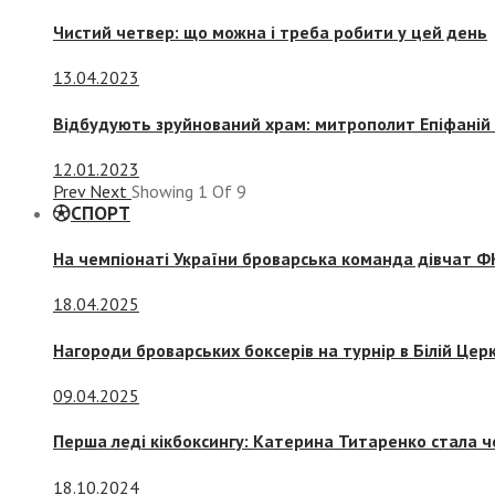
Чистий четвер: що можна і треба робити у цей день
13.04.2023
Відбудують зруйнований храм: митрополит Епіфаній 
12.01.2023
Prev
Next
Showing
1
Of
9
СПОРТ
На чемпіонаті України броварська команда дівчат ФК
18.04.2025
Нагороди броварських боксерів на турнір в Білій Церк
09.04.2025
Перша леді кікбоксингу: Катерина Титаренко стала ч
18.10.2024