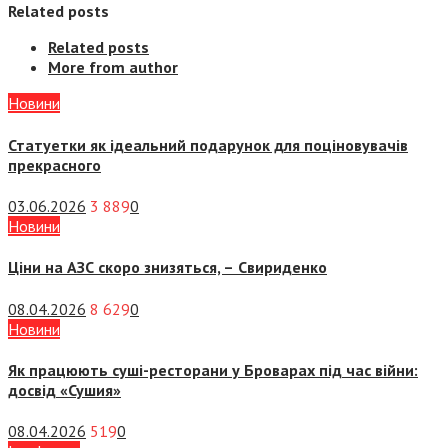
Related posts
Related posts
More from author
Новини
Статуетки як ідеальний подарунок для поціновувачів
прекрасного
03.06.2026
3 889
0
Новини
Ціни на АЗС скоро знизяться, –
Свириденко
08.04.2026
8 629
0
Новини
Як працюють суші-ресторани у Броварах під час війни:
досвід «Сушия»
08.04.2026
519
0