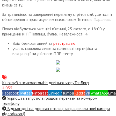
кінець світу.
За традицією, по завершенні перегляду стрічки відбудеться її
обговорення з практикуючим психологом Тетяною Паралюш.
Показ відбудеться вже цієї п’ятниці, 25 лютого, о 18:00 у
приміценні КІП “Теплиця, бульв. Незалежності, 4.
Вхід безкоштовний за
реєстрацією
:
участь можлива лише за наявності сертифіката
вакцинації чи дійсного ПЛР-тесту.
Кіноклуб з психологом
Не дивіться вгору
ТепЛиця
4 035
Facebook
Twitter
Pinterest
LinkedIn
Tumblr
Reddit
VK
WhatsApp
Emai
Укрпошта запустила грошові перекази за номером
телефону
Відсьогодні на дорогах столиці запрацювали нові камери
відеофіксації