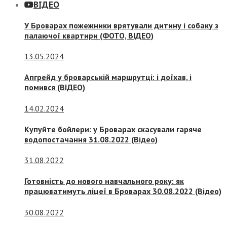
ВІДЕО
У Броварах пожежники врятували дитину і собаку з
палаючої квартири (ФОТО, ВІДЕО)
13.05.2024
Апгрейд у броварській маршрутці: і доїхав, і
помився (ВІДЕО)
14.02.2024
Купуйте бойлери: у Броварах скасували гаряче
водопостачання 31.08.2022 (Відео)
31.08.2022
Готовність до нового навчального року: як
працюватимуть ліцеї в Броварах 30.08.2022 (Відео)
30.08.2022