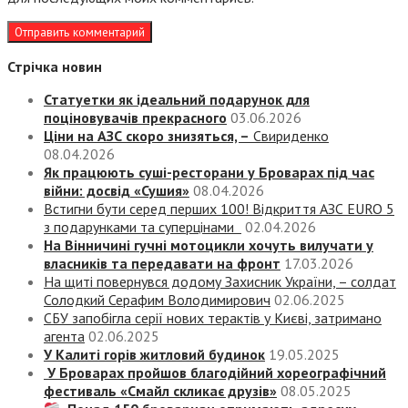
Стрічка новин
Статуетки як ідеальний подарунок для
поціновувачів прекрасного
03.06.2026
Ціни на АЗС скоро знизяться, –
Свириденко
08.04.2026
Як працюють суші-ресторани у Броварах під час
війни: досвід «Сушия»
08.04.2026
Встигни бути серед перших 100! Відкриття АЗС EURO 5
з подарунками та суперцінами
02.04.2026
На Вінничині гучні мотоцикли хочуть вилучати у
власників та передавати на фронт
17.03.2026
На щиті повернувся додому Захисник України, – солдат
Солодкий Серафим Володимирович
02.06.2025
СБУ запобігла серії нових терактів у Києві, затримано
агента
02.06.2025
У Калиті горів житловий будинок
19.05.2025
У Броварах пройшов благодійний хореографічний
фестиваль «Смайл скликає друзів»
08.05.2025