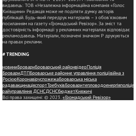
видавець: ТОВ «Незалежна інформаційна компанія «Голос
Київщини» Редакція може не поділяти думку авторів
публікацій. Будь-який передрук матеріалів – з обов’язковим
посиланням на газету «Громадський Ревізор». За зміст та
достовірність інформації у рекламних матеріалах відповідає
рекламодавець. Матеріали, позначені значком Р друкуються
на правах реклами.
# TRENDING
новини
Бровари
Броварський район
відео
Поліція
Бровари
ДТП
Броварське районне управління поліції
війна з
Росією
Коронавірус
пожежа
Броварська міська
рада
вакцинація
спорт
Требухів
Броваритепловодоенергія
поліція
райуправління ДСНС
ДСНС
бюджет
Княжичі
Всі права захищені: © 2023,
«Громадський Ревізор»