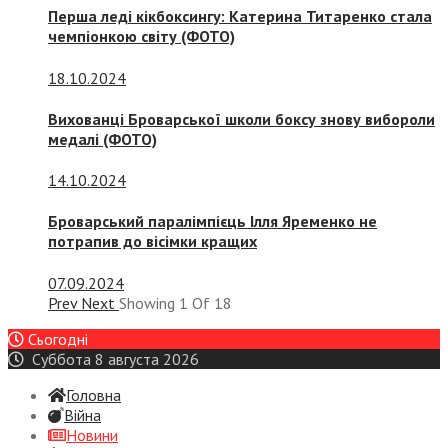
Перша леді кікбоксингу: Катерина Титаренко стала
чемпіонкою світу (ФОТО)
18.10.2024
Вихованці Броварської школи боксу знову вибороли
медалі (ФОТО)
14.10.2024
Броварський паралімпієць Ілля Яременко не
потрапив до вісімки кращих
07.09.2024
Prev
Next
Showing
1
Of
18
Сьогодні
Суббота 8 августа 2026
Головна
Війна
Новини