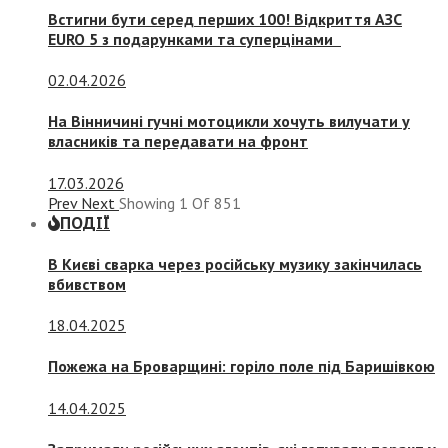
Встигни бути серед перших 100! Відкриття АЗС
EURO 5 з подарунками та суперцінами
02.04.2026
На Вінничині гучні мотоцикли хочуть вилучати у
власників та передавати на фронт
17.03.2026
Prev
Next
Showing
1
Of
851
ПОДІЇ
В Києві сварка через російську музику закінчилась
вбивством
18.04.2025
Пожежа на Броварщині: горіло поле під Баришівкою
14.04.2025