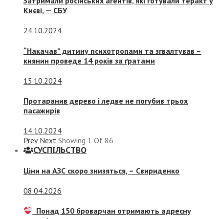
Затримали російських агентів, які готували теракт у
Києві, — СБУ
24.10.2024
“Накачав” дитину психотропами та згвалтував –
киянин проведе 14 років за ґратами
15.10.2024
Протаранив дерево і ледве не погубив трьох
пасажирів
14.10.2024
Prev
Next
Showing
1
Of
86
СУСПIЛЬСТВО
Ціни на АЗС скоро знизяться, –
Свириденко
08.04.2026
Понад 150 броварчан отримають адресну