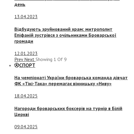
день
13.04.2023
Відбудують зруйнований храм: митрополит
Епіфаній зустрівся з очільниками Броварської
громади
12.01.2023
Prev
Next
Showing
1
Of
9
СПОРТ
На чемпіонаті України броварська команда дівчат
ФК «Тікі-Така» перемагає вінницьку «Ниву»
18.04.2025
Нагороди броварських боксерів на турнір в Білій
Церкві
09.04.2025