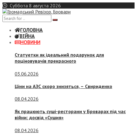
Skip
Суббота 8 августа 2026
to
content
ГОЛОВНА
ВІЙНА
НОВИНИ
Статуетки як ідеальний подарунок для
поціновувачів прекрасного
03.06.2026
Ціни на АЗС скоро знизяться, –
Свириденко
08.04.2026
Як працюють суші-ресторани у Броварах під час
війни: досвід «Сушия»
08.04.2026