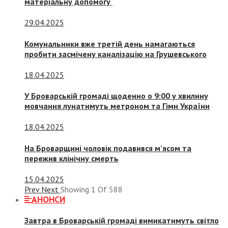
матеріальну допомогу
29.04.2025
Комунальники вже третій день намагаються
пробити засмічену каналізацію на Грушевського
18.04.2025
У Броварській громаді щоденно о 9:00 у хвилину
мовчання лунатимуть метроном та Гімн України
18.04.2025
На Броварщині чоловік подавився м’ясом та
пережив клінічну смерть
15.04.2025
Prev
Next
Showing
1
Of
588
АНОНСИ
Завтра в Броварській громаді вимикатимуть світло