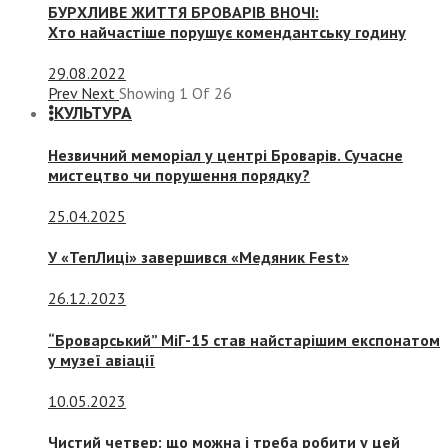
БУРХЛИВЕ ЖИТТЯ БРОВАРІВ ВНОЧІ:
Хто найчастіше порушує комендантську годину
29.08.2022
Prev
Next
Showing
1
Of
26
КУЛЬТУРА
Незвичний меморіал у центрі Броварів. Сучасне
мистецтво чи порушення порядку?
25.04.2025
У «ТепЛиці» завершився «Медяник Fest»
26.12.2023
“Броварський” МіГ-15 став найстарішим експонатом
у музеї авіації
10.05.2023
Чистий четвер: що можна і треба робити у цей