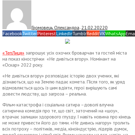
Громовець Олександра
21.02.2022
0
—
Facebook
Twitter
Pinterest
LinkedIn
Tumblr
Reddit
VK
WhatsApp
Emai
«ТепЛиця»
запрошує усіх охочих броварчан та гостей міста
на показ кінострічки «Не дивіться вгору». Номінант на
«Оскар» 2022 року.
«Не дивіться вгору» розповідає історію двох учених, які
дізнаються, що на Землю падає комета. Після того, як уряд
відмовляється щось із цим вдіяти, герої вирішують самі
довести людству, що загроза – реальна.
Фільм-катастрофа і соціальна сатира –доволі влучна
сатирична комедія про те, що світ, заточений на «шоу»,
втрачає залишки здорового глузду. І навіть новина про кінець
не може привести його до тями. «Не дивись нагору» тролить
всіх потроху – політиків, медіа, кіноіндустрію, лідерів думок,
людей соцмереж і цілий світ. Якому начхати на все, навіть на