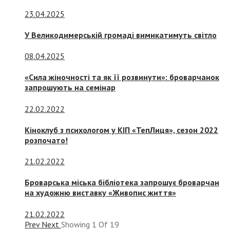
23.04.2025
У Великодимерській громаді вимикатимуть світло
08.04.2025
«Сила жіночності та як її розвинути»: броварчанок
запрошують на семінар
22.02.2022
Кіноклуб з психологом у КІП «ТепЛиця», сезон 2022
розпочато!
21.02.2022
Броварська міська бібліотека запрошує броварчан
на художню виставку «Живопис життя»
21.02.2022
Prev
Next
Showing
1
Of
19