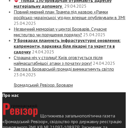
Понад 150 броварчан отримають адресну
матеріальну допомогу
29.04.2025
Повний мирний план Трампа під назвою «‎Рамки
російсько-української угоди» вперше опублікували в ЗМІ
25.04.2025
Незвичний меморіал у центрі Броварів. Сучасне
мистецтво чи порушення порядку?
25.04.2025
У Броварах планують інфраструктурні оновлення:
капремонти, парковка біля лікарні та укриття в
садочку
24.04.2025
Страшна ніч у столиці! Київ оговтується після
наймасштабнішої атаки з початку року!
24.04.2025
Завтра в Броварській громаді вимикатимуть світло
23.04.2025
Громадський Ревізор. Бровари
Про нас
Щотижнева загальнополітична газета
«Громадський Ревізор», свідоцтво про державну реєстрацію
друкованого ЗМІ КВ № 21097-10897Р. Засновник та