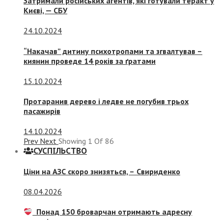
Затримали російських агентів, які готували теракт у
Києві, — СБУ
24.10.2024
“Накачав” дитину психотропами та згвалтував –
киянин проведе 14 років за ґратами
15.10.2024
Протаранив дерево і ледве не погубив трьох
пасажирів
14.10.2024
Prev
Next
Showing
1
Of
86
СУСПIЛЬСТВО
Ціни на АЗС скоро знизяться, –
Свириденко
08.04.2026
Понад 150 броварчан отримають адресну