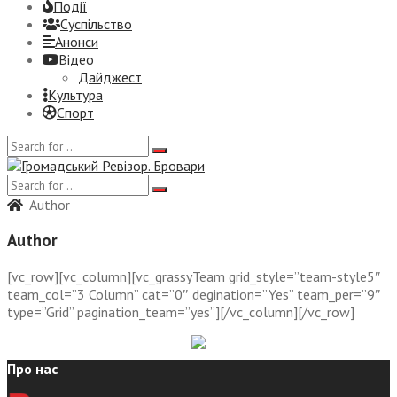
Події
Суспiльство
Анонси
Відео
Дайджест
Культура
Спорт
Author
Author
[vc_row][vc_column][vc_grassyTeam grid_style=”team-style5″
team_col=”3 Column” cat=”0″ degination=”Yes” team_per=”9″
type=”Grid” pagination_team=”yes”][/vc_column][/vc_row]
Про нас