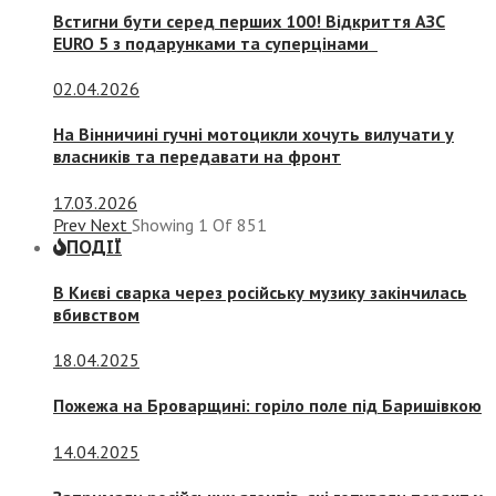
Встигни бути серед перших 100! Відкриття АЗС
EURO 5 з подарунками та суперцінами
02.04.2026
На Вінничині гучні мотоцикли хочуть вилучати у
власників та передавати на фронт
17.03.2026
Prev
Next
Showing
1
Of
851
ПОДІЇ
В Києві сварка через російську музику закінчилась
вбивством
18.04.2025
Пожежа на Броварщині: горіло поле під Баришівкою
14.04.2025