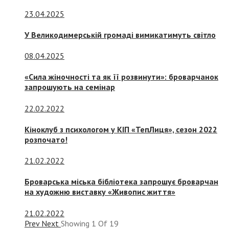
23.04.2025
У Великодимерській громаді вимикатимуть світло
08.04.2025
«Сила жіночності та як її розвинути»: броварчанок
запрошують на семінар
22.02.2022
Кіноклуб з психологом у КІП «ТепЛиця», сезон 2022
розпочато!
21.02.2022
Броварська міська бібліотека запрошує броварчан
на художню виставку «Живопис життя»
21.02.2022
Prev
Next
Showing
1
Of
19