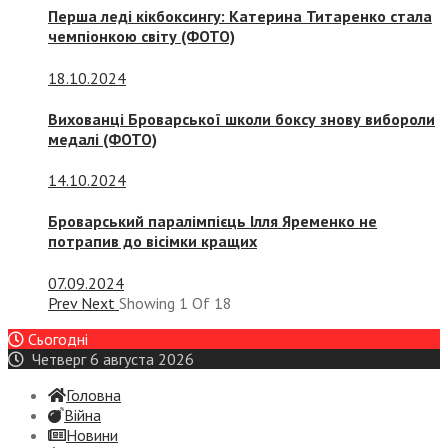
Перша леді кікбоксингу: Катерина Титаренко стала
чемпіонкою світу (ФОТО)
18.10.2024
Вихованці Броварської школи боксу знову вибороли
медалі (ФОТО)
14.10.2024
Броварський паралімпієць Ілля Яременко не
потрапив до вісімки кращих
07.09.2024
Prev
Next
Showing
1
Of
18
Сьогодні
Четверг 6 августа 2026
Головна
Війна
Новини