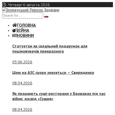
Skip
Четверг 6 августа 2026
to
content
ГОЛОВНА
ВІЙНА
НОВИНИ
Статуетки як ідеальний подарунок для
поціновувачів прекрасного
03.06.2026
Ціни на АЗС скоро знизяться, –
Свириденко
08.04.2026
Як працюють суші-ресторани у Броварах під час
війни: досвід «Сушия»
08.04.2026