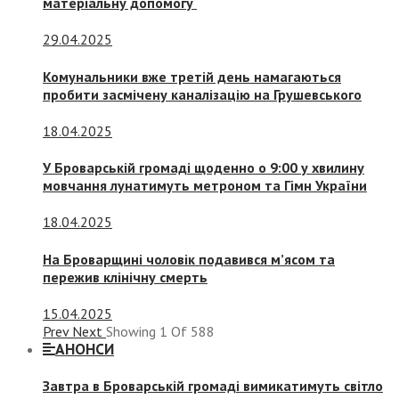
матеріальну допомогу
29.04.2025
Комунальники вже третій день намагаються
пробити засмічену каналізацію на Грушевського
18.04.2025
У Броварській громаді щоденно о 9:00 у хвилину
мовчання лунатимуть метроном та Гімн України
18.04.2025
На Броварщині чоловік подавився м’ясом та
пережив клінічну смерть
15.04.2025
Prev
Next
Showing
1
Of
588
АНОНСИ
Завтра в Броварській громаді вимикатимуть світло