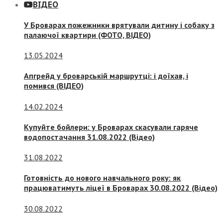
ВІДЕО
У Броварах пожежники врятували дитину і собаку з
палаючої квартири (ФОТО, ВІДЕО)
13.05.2024
Апгрейд у броварській маршрутці: і доїхав, і
помився (ВІДЕО)
14.02.2024
Купуйте бойлери: у Броварах скасували гаряче
водопостачання 31.08.2022 (Відео)
31.08.2022
Готовність до нового навчального року: як
працюватимуть ліцеї в Броварах 30.08.2022 (Відео)
30.08.2022