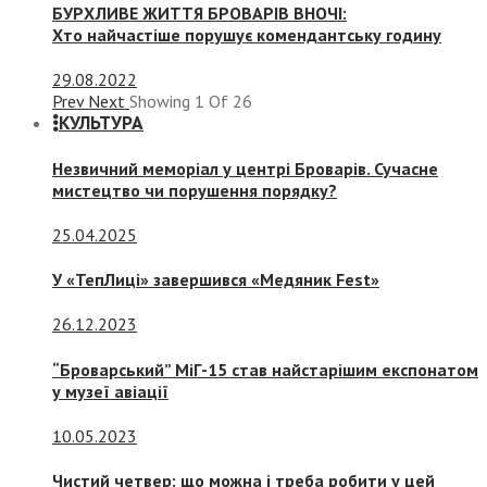
БУРХЛИВЕ ЖИТТЯ БРОВАРІВ ВНОЧІ:
Хто найчастіше порушує комендантську годину
29.08.2022
Prev
Next
Showing
1
Of
26
КУЛЬТУРА
Незвичний меморіал у центрі Броварів. Сучасне
мистецтво чи порушення порядку?
25.04.2025
У «ТепЛиці» завершився «Медяник Fest»
26.12.2023
“Броварський” МіГ-15 став найстарішим експонатом
у музеї авіації
10.05.2023
Чистий четвер: що можна і треба робити у цей