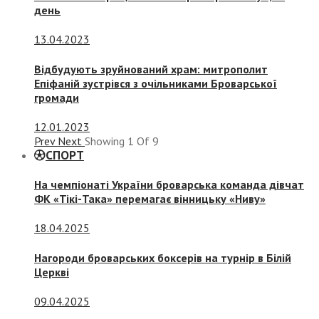
день
13.04.2023
Відбудують зруйнований храм: митрополит
Епіфаній зустрівся з очільниками Броварської
громади
12.01.2023
Prev
Next
Showing
1
Of
9
СПОРТ
На чемпіонаті України броварська команда дівчат
ФК «Тікі-Така» перемагає вінницьку «Ниву»
18.04.2025
Нагороди броварських боксерів на турнір в Білій
Церкві
09.04.2025