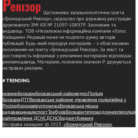
Щотижнева загальнополітична газета
«Громадський Ревізор», свідоцтво про державну реєстрацію
друкованого ЗМІ КВ № 21097-10897Р. Засновник та
видавець: ТОВ «Незалежна інформаційна компанія «Голос
Київщини» Редакція може не поділяти думку авторів
публікацій. Будь-який передрук матеріалів – з обов’язковим
посиланням на газету «Громадський Ревізор». За зміст та
достовірність інформації у рекламних матеріалах відповідає
рекламодавець. Матеріали, позначені значком Р друкуються
на правах реклами.
# TRENDING
новини
Бровари
Броварський район
відео
Поліція
Бровари
ДТП
Броварське районне управління поліції
війна з
Росією
Коронавірус
пожежа
Броварська міська
рада
вакцинація
спорт
Требухів
Броваритепловодоенергія
поліція
райуправління ДСНС
ДСНС
бюджет
Княжичі
Всі права захищені: © 2023,
«Громадський Ревізор»