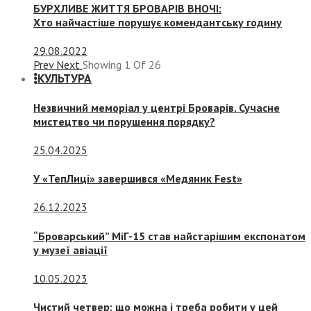
БУРХЛИВЕ ЖИТТЯ БРОВАРІВ ВНОЧІ:
Хто найчастіше порушує комендантську годину
29.08.2022
Prev
Next
Showing
1
Of
26
КУЛЬТУРА
Незвичний меморіал у центрі Броварів. Сучасне
мистецтво чи порушення порядку?
25.04.2025
У «ТепЛиці» завершився «Медяник Fest»
26.12.2023
“Броварський” МіГ-15 став найстарішим експонатом
у музеї авіації
10.05.2023
Чистий четвер: що можна і треба робити у цей