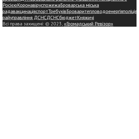
Росією
Коронавірус
пожежа
Броварська міська
рада
вакцинація
спорт
Требухів
Броваритепловодоенергія
поліція
райуправління ДСНС
ДСНС
бюджет
Княжичі
Всі права захищені: © 2023,
«Громадський Ревізор»