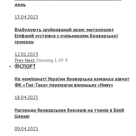
день
13.04.2023
Відбудують зруйнований храм: митрополит
Епіфаній зустрівся з очільниками Броварської
громади
12.01.2023
Prev
Next
Showing
1
Of
9
СПОРТ
На чемпіонаті України броварська команда дівчат
ФК «Тікі-Така» перемагає вінницьку «Ниву»
18.04.2025
Нагороди броварських боксерів на турнір в Білій
Церкві
09.04.2025