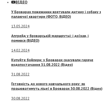
ВІДЕО
У Броварах пожежники врятували дитину і собаку з
палаючої квартири (ФОТО, ВІДЕО)
13.05.2024
Апгрейд у броварській маршрутці: і доїхав, і
помився (ВІДЕО)
14.02.2024
Купуйте бойлери: у Броварах скасували гаряче
водопостачання 31.08.2022 (Відео)
31.08.2022
Готовність до нового навчального року: як
працюватимуть ліцеї в Броварах 30.08.2022 (Відео)
30.08.2022