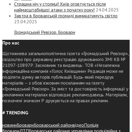
Страшна ніч у столиці! Київ оговтується після
наймасштабнішої атаки з початку року!
24.04.2025
Завтра в Броварській громаді вимикатимуть світло
23.04.2025
Громадський Ревізор. Бровари
Про нас
Щотижнева загальнополітична газета «Громадський Ревізор»,
свідоцтво про державну реєстрацію друкованого ЗМІ КВ №
21097-10897Р. Засновник та видавець: ТОВ «Незалежна
інформаційна компанія «Голос Київщини» Редакція може не
поділяти думку авторів публікацій. Будь-який передрук
матеріалів – з обов’язковим посиланням на газету
«Громадський Ревізор». За зміст та достовірність інформації у
рекламних матеріалах відповідає рекламодавець. Матеріали,
позначені значком Р друкуються на правах реклами.
# TRENDING
новини
Бровари
Броварський район
відео
Поліція
Бровари
ДТП
Броварське районне управління поліції
війна з