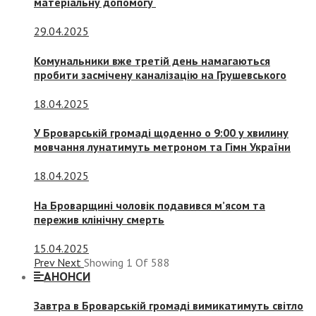
матеріальну допомогу
29.04.2025
Комунальники вже третій день намагаються
пробити засмічену каналізацію на Грушевського
18.04.2025
У Броварській громаді щоденно о 9:00 у хвилину
мовчання лунатимуть метроном та Гімн України
18.04.2025
На Броварщині чоловік подавився м’ясом та
пережив клінічну смерть
15.04.2025
Prev
Next
Showing
1
Of
588
АНОНСИ
Завтра в Броварській громаді вимикатимуть світло