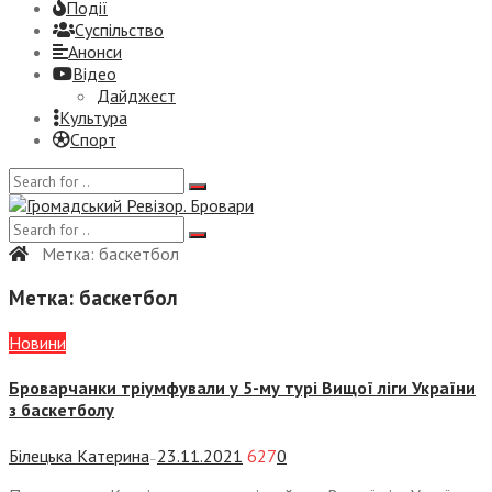
Події
Суспiльство
Анонси
Відео
Дайджест
Культура
Спорт
Метка:
баскетбол
Метка:
баскетбол
Новини
Броварчанки тріумфували у 5-му турі Вищої ліги України
з баскетболу
Білецька Катерина
23.11.2021
627
0
—