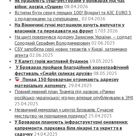
Як працюють суші-ресторани у Броварах під час
війни: досвід «Сушия»
08.04.2026
Встигни бути серед перших 100! Відкриття АЗС EURO 5
з подарунками та суперцінами
02.04.2026
На Вінничині гучні мотоцикли хочуть вилучати у
власників та передавати на фронт
17.03.2026
На щиті повернувся додому Захисник України, – солдат
Солодкий Серафим Володимирович
02.06.2025
СБУ запобігла серії нових терактів у Києві, затримано
агента
02.06.2025
У Калиті горів житловий будинок
19.05.2025
У Броварах пройшов благодійний хореографічний
фестиваль «Смайл скликає друзів»
08.05.2025
Понад 150 броварчан отримають адресну
матеріальну допомогу
29.04.2025
Повний мирний план Трампа під назвою «‎Рамки
російсько-української угоди» вперше опублікували в ЗМІ
25.04.2025
Незвичний меморіал у центрі Броварів. Сучасне
мистецтво чи порушення порядку?
25.04.2025
У Броварах планують інфраструктурні оновлення:
капремонти, парковка біля лікарні та укриття в
садочку
24.04.2025