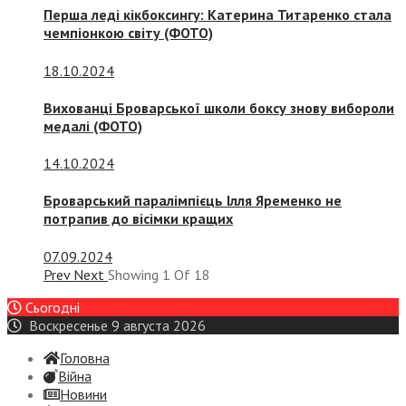
Перша леді кікбоксингу: Катерина Титаренко стала
чемпіонкою світу (ФОТО)
18.10.2024
Вихованці Броварської школи боксу знову вибороли
медалі (ФОТО)
14.10.2024
Броварський паралімпієць Ілля Яременко не
потрапив до вісімки кращих
07.09.2024
Prev
Next
Showing
1
Of
18
Сьогодні
Воскресенье 9 августа 2026
Головна
Війна
Новини