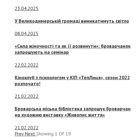
23.04.2025
У Великодимерській громаді вимикатимуть світло
08.04.2025
«Сила жіночності та як її розвинути»: броварчанок
запрошують на семінар
22.02.2022
Кіноклуб з психологом у КІП «ТепЛиця», сезон 2022
розпочато!
21.02.2022
Броварська міська бібліотека запрошує броварчан
на художню виставку «Живопис життя»
21.02.2022
Prev
Next
Showing
1
Of
19