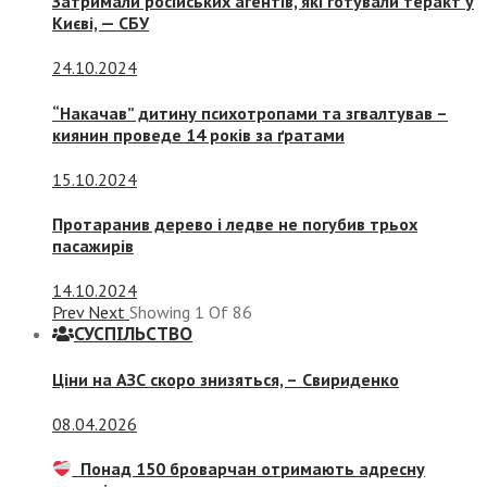
Затримали російських агентів, які готували теракт у
Києві, — СБУ
24.10.2024
“Накачав” дитину психотропами та згвалтував –
киянин проведе 14 років за ґратами
15.10.2024
Протаранив дерево і ледве не погубив трьох
пасажирів
14.10.2024
Prev
Next
Showing
1
Of
86
СУСПIЛЬСТВО
Ціни на АЗС скоро знизяться, –
Свириденко
08.04.2026
Понад 150 броварчан отримають адресну