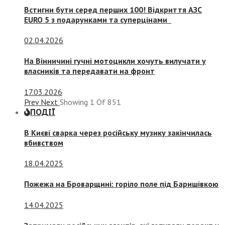
Встигни бути серед перших 100! Відкриття АЗС
EURO 5 з подарунками та суперцінами
02.04.2026
На Вінничині гучні мотоцикли хочуть вилучати у
власників та передавати на фронт
17.03.2026
Prev
Next
Showing
1
Of
851
ПОДІЇ
В Києві сварка через російську музику закінчилась
вбивством
18.04.2025
Пожежа на Броварщині: горіло поле під Баришівкою
14.04.2025