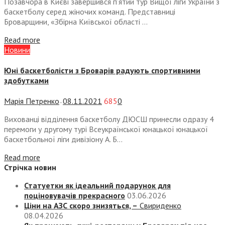
Позавчора в Києві завершився п’ятий тур Вищої ліги України з
баскетболу серед жіночих команд. Представниці
Броварщини, «Збірна Київської області ...
Read more
Новини
Юні баскетболісти з Броварів радують спортивними
здобутками
Марія Петренко
08.11.2021
685
0
—
Вихованці відділення баскетболу ДЮСШ принесли одразу 4
перемоги у другому турі Всеукраїнської юнацької юнацької
баскетбольної ліги дивізіону А. Б...
Read more
Стрічка новин
Статуетки як ідеальний подарунок для
поціновувачів прекрасного
03.06.2026
Ціни на АЗС скоро знизяться, –
Свириденко
08.04.2026