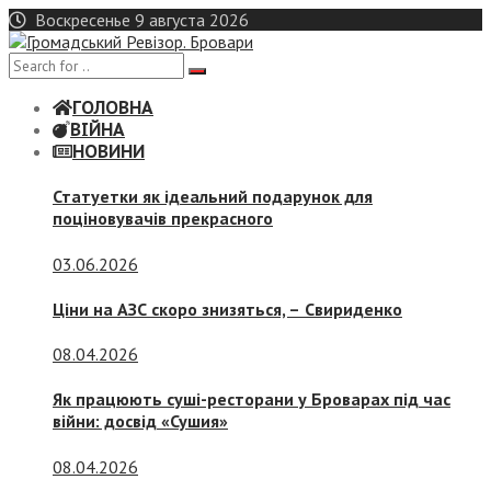
Skip
Воскресенье 9 августа 2026
to
content
ГОЛОВНА
ВІЙНА
НОВИНИ
Статуетки як ідеальний подарунок для
поціновувачів прекрасного
03.06.2026
Ціни на АЗС скоро знизяться, –
Свириденко
08.04.2026
Як працюють суші-ресторани у Броварах під час
війни: досвід «Сушия»
08.04.2026