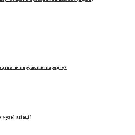
тецтво чи порушення порядку?
 музеї авіації