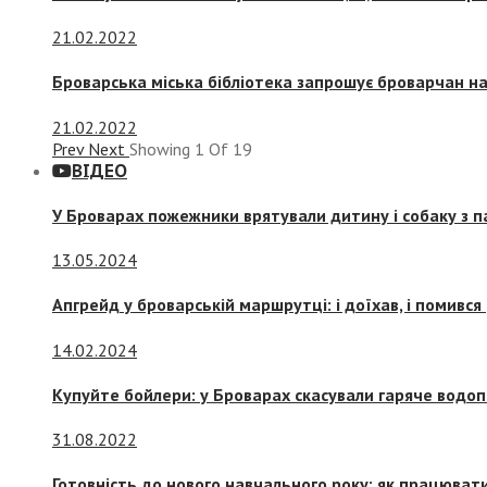
21.02.2022
Броварська міська бібліотека запрошує броварчан 
21.02.2022
Prev
Next
Showing
1
Of
19
ВІДЕО
У Броварах пожежники врятували дитину і собаку з 
13.05.2024
Апгрейд у броварській маршрутці: і доїхав, і помився
14.02.2024
Купуйте бойлери: у Броварах скасували гаряче водоп
31.08.2022
Готовність до нового навчального року: як працювати