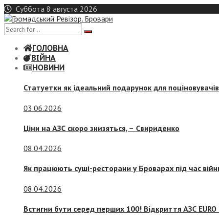
Skip
Суббота 8 августа 2026
to
content
ГОЛОВНА
ВІЙНА
НОВИНИ
Статуетки як ідеальний подарунок для поціновувачі
03.06.2026
Ціни на АЗС скоро знизяться, –
Свириденко
08.04.2026
Як працюють суші-ресторани у Броварах під час війн
08.04.2026
Встигни бути серед перших 100! Відкриття АЗС EURO