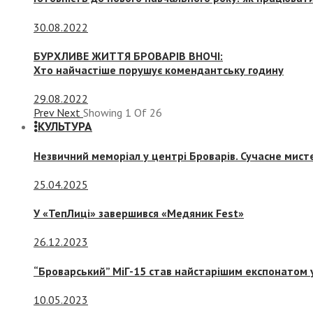
30.08.2022
БУРХЛИВЕ ЖИТТЯ БРОВАРІВ ВНОЧІ:
Хто найчастіше порушує комендантську годину
29.08.2022
Prev
Next
Showing
1
Of
26
КУЛЬТУРА
Незвичний меморіал у центрі Броварів. Сучасне мис
25.04.2025
У «ТепЛиці» завершився «Медяник Fest»
26.12.2023
“Броварський” МіГ-15 став найстарішим експонатом у
10.05.2023