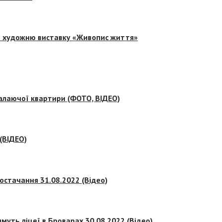
на художню виставку «Живопис життя»
палаючої квартири (ФОТО, ВІДЕО)
 (ВІДЕО)
остачання 31.08.2022 (Відео)
муть ліцеї в Броварах 30.08.2022 (Відео)