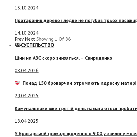
15.10.2024
Протаранив дерево і ледве не погубив трьох пасажир
14.10.2024
Prev
Next
Showing
1
Of
86
СУСПIЛЬСТВО
Ціни на АЗС скоро знизяться, –
Свириденко
08.04.2026
Понад 150 броварчан отримають адресну матері
29.04.2025
Комунальники вже третій день намагаються пробити 
18.04.2025
У Броварській громаді щоденно о 9:00 у хвилину мо