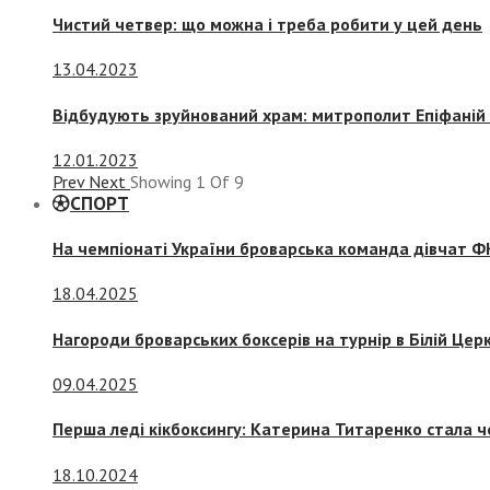
Чистий четвер: що можна і треба робити у цей день
13.04.2023
Відбудують зруйнований храм: митрополит Епіфаній 
12.01.2023
Prev
Next
Showing
1
Of
9
СПОРТ
На чемпіонаті України броварська команда дівчат ФК
18.04.2025
Нагороди броварських боксерів на турнір в Білій Церк
09.04.2025
Перша леді кікбоксингу: Катерина Титаренко стала ч
18.10.2024