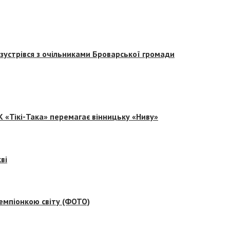
зустрівся з очільниками Броварської громади
 «Тікі-Така» перемагає вінницьку «Ниву»
ві
емпіонкою світу (ФОТО)