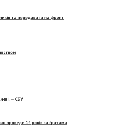
сників та передавати на фронт
бивством
иєві, — СБУ
ин проведе 14 років за ґратами