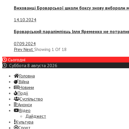
Вихованці Броварської школи боксу знову вибороли 
14.10.2024
Броварський паралімпієць Ілля Яременко не потрапив
07.09.2024
Prev
Next
Showing
1
Of
18
Сьогодні
Суббота 8 августа 2026
Головна
Війна
Новини
Події
Суспiльство
Анонси
Відео
Дайджест
Культура
Спорт