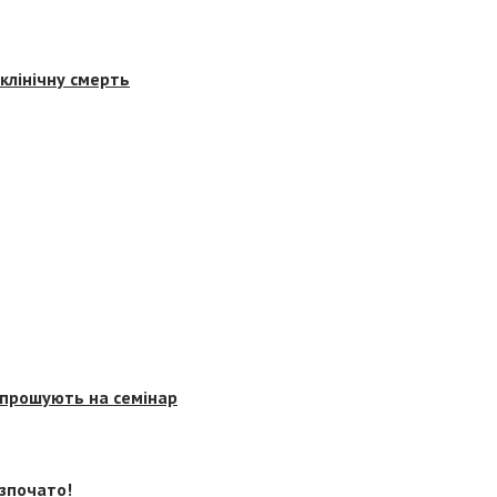
клінічну смерть
запрошують на семінар
озпочато!