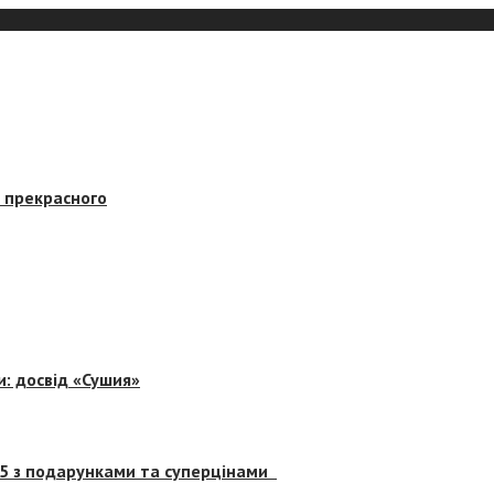
в прекрасного
и: досвід «Сушия»
 5 з подарунками та суперцінами