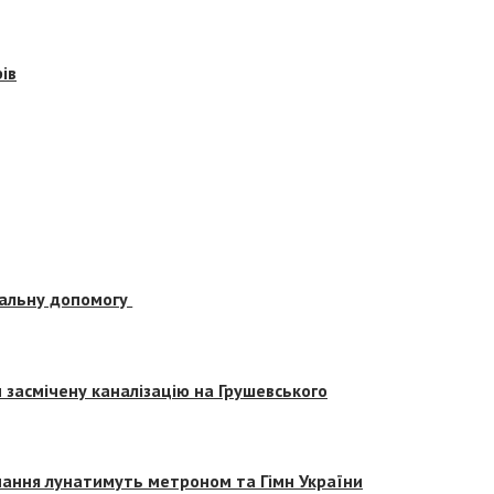
ів
альну допомогу
засмічену каналізацію на Грушевського
вчання лунатимуть метроном та Гімн України