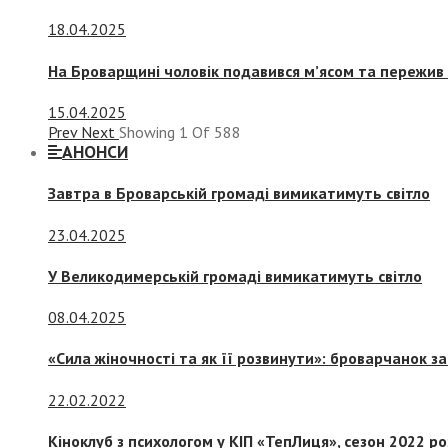
18.04.2025
На Броварщині чоловік подавився м’ясом та пережив 
15.04.2025
Prev
Next
Showing
1
Of
588
АНОНСИ
Завтра в Броварській громаді вимикатимуть світло
23.04.2025
У Великодимерській громаді вимикатимуть світло
08.04.2025
«Сила жіночності та як її розвинути»: броварчанок 
22.02.2022
Кіноклуб з психологом у КІП «ТепЛиця», сезон 2022 р