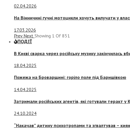
02.04.2026
На Вінничині гучні мотоцикли хочуть вилучати у вла
17.03.2026
Prev
Next
Showing
1
Of
851
ПОДІЇ
В Києві сварка через російську музику закінчилась в
18.04.2025
Пожежа на Броварщині: горіло поле під Баришівкою
14.04.2025
Затримали російських агентів, які готували теракт у К
24.10.2024
“Накачав” дитину психотропами та згвалтував – киян