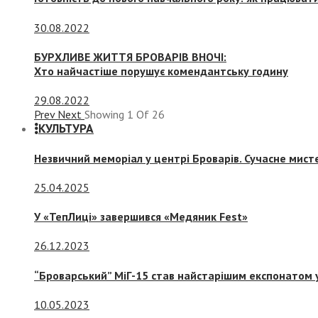
30.08.2022
БУРХЛИВЕ ЖИТТЯ БРОВАРІВ ВНОЧІ:
Хто найчастіше порушує комендантську годину
29.08.2022
Prev
Next
Showing
1
Of
26
КУЛЬТУРА
Незвичний меморіал у центрі Броварів. Сучасне мис
25.04.2025
У «ТепЛиці» завершився «Медяник Fest»
26.12.2023
“Броварський” МіГ-15 став найстарішим експонатом у
10.05.2023