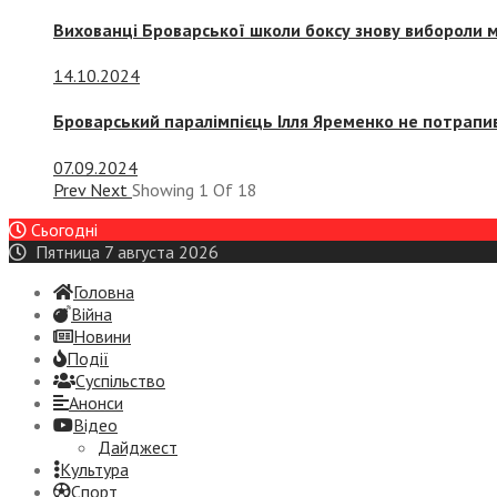
Вихованці Броварської школи боксу знову вибороли 
14.10.2024
Броварський паралімпієць Ілля Яременко не потрапив
07.09.2024
Prev
Next
Showing
1
Of
18
Сьогодні
Пятница 7 августа 2026
Головна
Війна
Новини
Події
Суспiльство
Анонси
Відео
Дайджест
Культура
Спорт