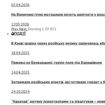
02.04.2026
На Вінничині гучні мотоцикли хочуть вилучати у вла
17.03.2026
Prev
Next
Showing
1
Of
851
ПОДІЇ
В Києві сварка через російську музику закінчилась в
18.04.2025
Пожежа на Броварщині: горіло поле під Баришівкою
14.04.2025
Затримали російських агентів, які готували теракт у К
24.10.2024
“Накачав” дитину психотропами та згвалтував – киян