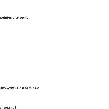
клінічну смерть
запрошують на семінар
озпочато!