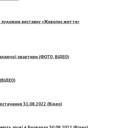
на художню виставку «Живопис життя»
палаючої квартири (ФОТО, ВІДЕО)
 (ВІДЕО)
остачання 31.08.2022 (Відео)
муть ліцеї в Броварах 30.08.2022 (Відео)