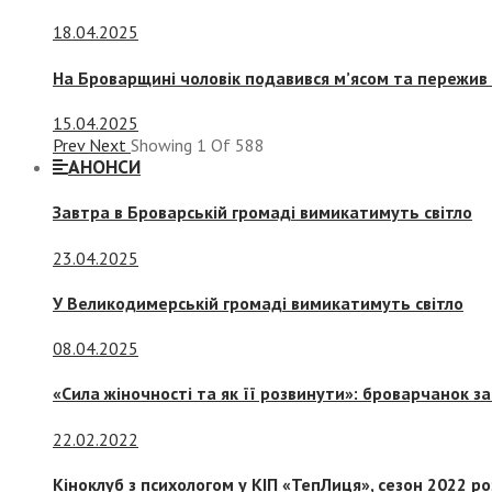
18.04.2025
На Броварщині чоловік подавився м’ясом та пережив 
15.04.2025
Prev
Next
Showing
1
Of
588
АНОНСИ
Завтра в Броварській громаді вимикатимуть світло
23.04.2025
У Великодимерській громаді вимикатимуть світло
08.04.2025
«Сила жіночності та як її розвинути»: броварчанок 
22.02.2022
Кіноклуб з психологом у КІП «ТепЛиця», сезон 2022 р