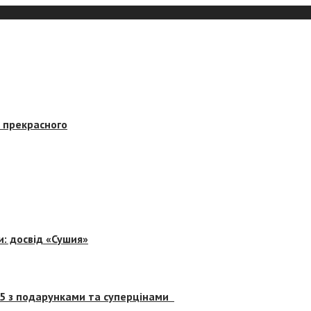
в прекрасного
и: досвід «Сушия»
 5 з подарунками та суперцінами