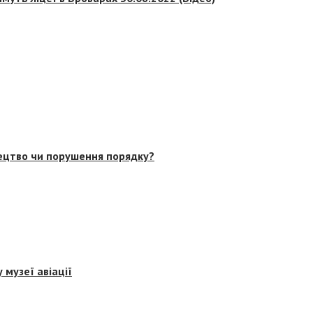
тецтво чи порушення порядку?
 музеї авіації