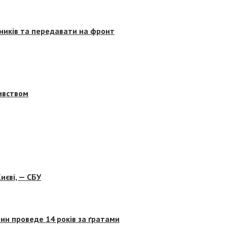
сників та передавати на фронт
бивством
иєві, — СБУ
ин проведе 14 років за ґратами