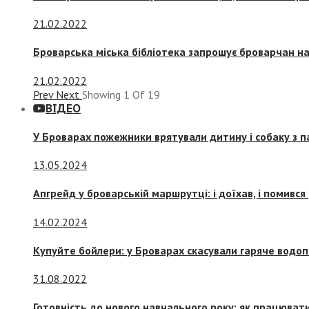
21.02.2022
Броварська міська бібліотека запрошує броварчан 
21.02.2022
Prev
Next
Showing
1
Of
19
ВІДЕО
У Броварах пожежники врятували дитину і собаку з 
13.05.2024
Апгрейд у броварській маршрутці: і доїхав, і помився
14.02.2024
Купуйте бойлери: у Броварах скасували гаряче водоп
31.08.2022
Готовність до нового навчального року: як працювати