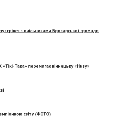
зустрівся з очільниками Броварської громади
 «Тікі-Така» перемагає вінницьку «Ниву»
ві
емпіонкою світу (ФОТО)