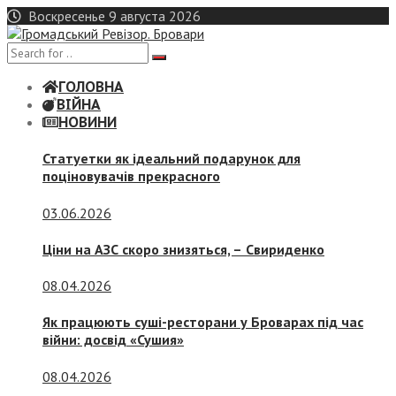
Skip
Воскресенье 9 августа 2026
to
content
ГОЛОВНА
ВІЙНА
НОВИНИ
Статуетки як ідеальний подарунок для
поціновувачів прекрасного
03.06.2026
Ціни на АЗС скоро знизяться, –
Свириденко
08.04.2026
Як працюють суші-ресторани у Броварах під час
війни: досвід «Сушия»
08.04.2026