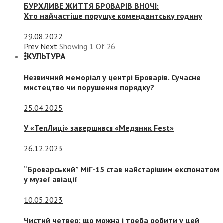
БУРХЛИВЕ ЖИТТЯ БРОВАРІВ ВНОЧІ:
Хто найчастіше порушує комендантську годину
29.08.2022
Prev
Next
Showing
1
Of
26
КУЛЬТУРА
Незвичний меморіал у центрі Броварів. Сучасне
мистецтво чи порушення порядку?
25.04.2025
У «ТепЛиці» завершився «Медяник Fest»
26.12.2023
“Броварський” МіГ-15 став найстарішим експонатом
у музеї авіації
10.05.2023
Чистий четвер: що можна і треба робити у цей