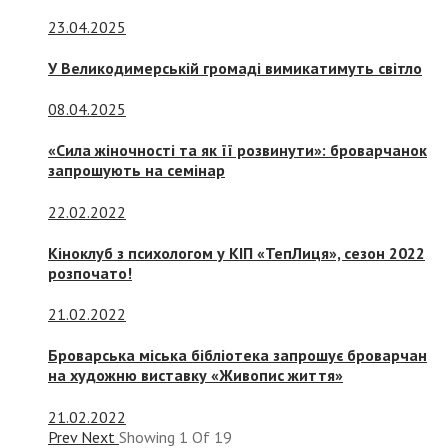
23.04.2025
У Великодимерській громаді вимикатимуть світло
08.04.2025
«Сила жіночності та як її розвинути»: броварчанок
запрошують на семінар
22.02.2022
Кіноклуб з психологом у КІП «ТепЛиця», сезон 2022
розпочато!
21.02.2022
Броварська міська бібліотека запрошує броварчан
на художню виставку «Живопис життя»
21.02.2022
Prev
Next
Showing
1
Of
19