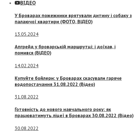
ВІДЕО
У Броварах пожежники врятували дитину і собаку з
палаючої квартири (ФОТО, ВІДЕО)
13.05.2024
Апгрейд у броварській маршрутці: і доїхав, і
помився (ВІДЕО)
14.02.2024
Купуйте бойлери: у Броварах скасували гаряче
водопостачання 31.08.2022 (Відео)
31.08.2022
Готовність до нового навчального року: як
працюватимуть ліцеї в Броварах 30.08.2022 (Відео)
30.08.2022