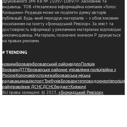
друкованого ЗМІ КВ № 21097-10897Р. Засновник та
видавець: ТОВ «Незалежна інформаційна компанія «Голос
Київщини» Редакція може не поділяти думку авторів
публікацій. Будь-який передрук матеріалів – з обов’язковим
посиланням на газету «Громадський Ревізор». За зміст та
достовірність інформації у рекламних матеріалах відповідає
рекламодавець. Матеріали, позначені значком Р друкуються
на правах реклами.
# TRENDING
новини
Бровари
Броварський район
відео
Поліція
Бровари
ДТП
Броварське районне управління поліції
війна з
Росією
Коронавірус
пожежа
Броварська міська
рада
вакцинація
спорт
Требухів
Броваритепловодоенергія
поліція
райуправління ДСНС
ДСНС
бюджет
Княжичі
Всі права захищені: © 2023,
«Громадський Ревізор»