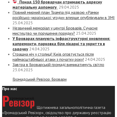
Понад 150 броварчан отримають адресну
матеріальну допомогу
29.04.2025
Повний мирний план Трампа під назвою «‎Рамки
російсько-української угоди» вперше опублікували в ЗМІ
25.04.2025
Незвичний меморіал у центрі Броварів. Сучасне
мистецтво чи порушення порядку?
25.04.2025
У Броварах планують інфраструктурні оновлення:
капремонти, парковка біля лікарні та укриття в
садочку
24.04.2025
Страшна ніч у столиці! Київ оговтується після
наймасштабнішої атаки з початку року!
24.04.2025
Завтра в Броварській громаді вимикатимуть світло
23.04.2025
Громадський Ревізор. Бровари
Про нас
Щотижнева загальнополітична газета
«Громадський Ревізор», свідоцтво про державну реєстрацію