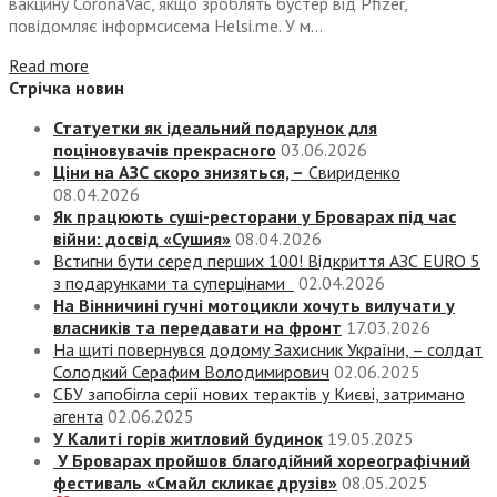
вакцину CoronaVac, якщо зроблять бустер від Pfizer,
повідомляє інформсисема Helsi.me. У м...
Read more
Стрічка новин
Статуетки як ідеальний подарунок для
поціновувачів прекрасного
03.06.2026
Ціни на АЗС скоро знизяться, –
Свириденко
08.04.2026
Як працюють суші-ресторани у Броварах під час
війни: досвід «Сушия»
08.04.2026
Встигни бути серед перших 100! Відкриття АЗС EURO 5
з подарунками та суперцінами
02.04.2026
На Вінничині гучні мотоцикли хочуть вилучати у
власників та передавати на фронт
17.03.2026
На щиті повернувся додому Захисник України, – солдат
Солодкий Серафим Володимирович
02.06.2025
СБУ запобігла серії нових терактів у Києві, затримано
агента
02.06.2025
У Калиті горів житловий будинок
19.05.2025
У Броварах пройшов благодійний хореографічний
фестиваль «Смайл скликає друзів»
08.05.2025