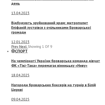
день
13.04.2023
Відбудують зруйнований храм: митрополит
Епіфаній зустрівся з очільниками Броварської
громади
12.01.2023
Prev
Next
Showing
1
Of
9
СПОРТ
На чемпіонаті України броварська команда дівчат
ФК «Тікі-Така» перемагає вінницьку «Ниву»
18.04.2025
Нагороди броварських боксерів на турнір в Білій
Церкві
09.04.2025