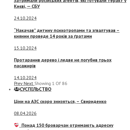
Затримали російських агентів, які готували теракт у
Києві, — СБУ
24.10.2024
“Накачав” дитину психотропами та згвалтував –
киянин проведе 14 років за ґратами
15.10.2024
Протаранив дерево і ледве не погубив трьох
пасажирів
14.10.2024
Prev
Next
Showing
1
Of
86
СУСПIЛЬСТВО
Ціни на АЗС скоро знизяться, –
Свириденко
08.04.2026
Понад 150 броварчан отримають адресну