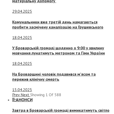
матеріальну допомогу
29.04.2025
Комунальники вже третій день намагаються
пробити засмічену каналізацію на Грушевського
18.04.2025
У Броварській громаді щоденно о 9:00 у хвилину
мовчання лунатимуть метроном та Гімн України
18.04.2025
На Броварщині чоловік подавився м’ясом та
пережив клінічну смерть
15.04.2025
Prev
Next
Showing
1
Of
588
АНОНСИ
Завтра в Броварській громаді вимикатимуть світло