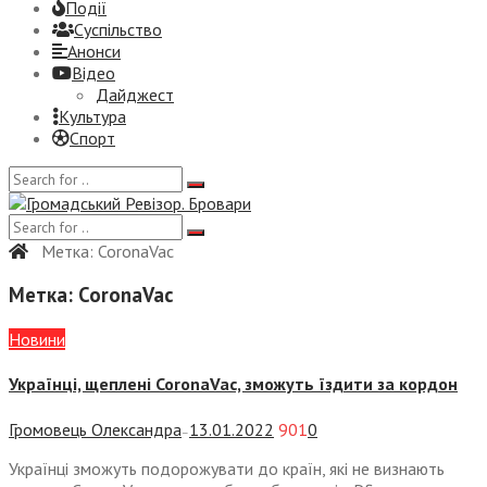
Події
Суспiльство
Анонси
Відео
Дайджест
Культура
Спорт
Метка:
CoronaVac
Метка:
CoronaVac
Новини
Українці, щеплені CoronaVac, зможуть їздити за кордон
Громовець Олександра
13.01.2022
901
0
—
Українці зможуть подорожувати до країн, які не визнають