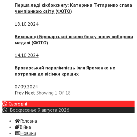
Перша леді кікбоксингу: Катерина Титаренко стала
чемпіонкою світу (ФОТО)
18.10.2024
Вихованці Броварської школи боксу знову вибороли
медалі (ФОТО)
14.10.2024
Броварський паралімпієць Ілля Яременко не
потрапив до вісімки кращих
07.09.2024
Prev
Next
Showing
1
Of
18
Сьогодні
Воскресенье 9 августа 2026
Головна
Війна
Новини