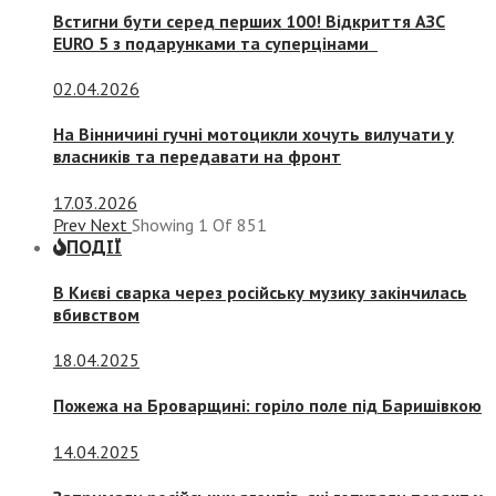
Встигни бути серед перших 100! Відкриття АЗС
EURO 5 з подарунками та суперцінами
02.04.2026
На Вінничині гучні мотоцикли хочуть вилучати у
власників та передавати на фронт
17.03.2026
Prev
Next
Showing
1
Of
851
ПОДІЇ
В Києві сварка через російську музику закінчилась
вбивством
18.04.2025
Пожежа на Броварщині: горіло поле під Баришівкою
14.04.2025