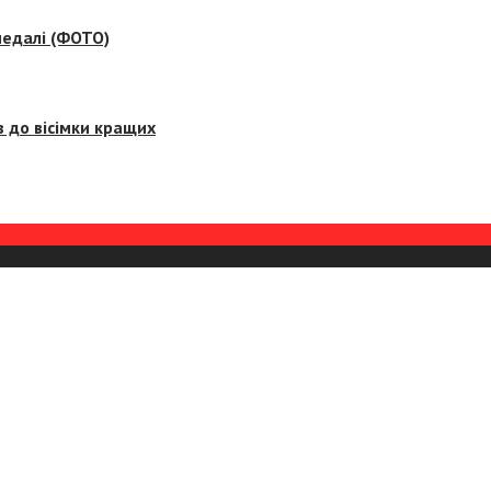
медалі (ФОТО)
 до вісімки кращих