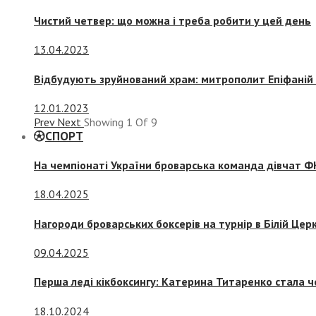
Чистий четвер: що можна і треба робити у цей день
13.04.2023
Відбудують зруйнований храм: митрополит Епіфаній 
12.01.2023
Prev
Next
Showing
1
Of
9
СПОРТ
На чемпіонаті України броварська команда дівчат ФК
18.04.2025
Нагороди броварських боксерів на турнір в Білій Церк
09.04.2025
Перша леді кікбоксингу: Катерина Титаренко стала ч
18.10.2024