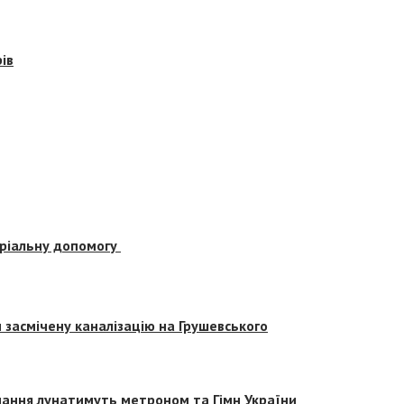
ів
еріальну допомогу
засмічену каналізацію на Грушевського
вчання лунатимуть метроном та Гімн України