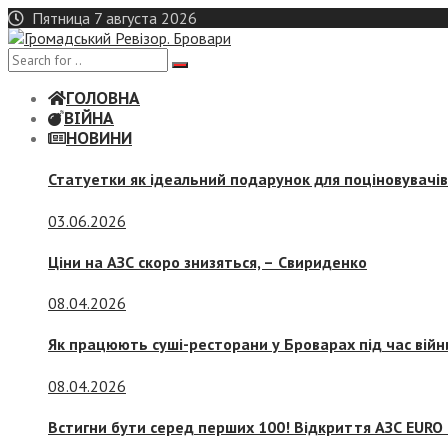
Skip
Пятница 7 августа 2026
to
content
ГОЛОВНА
ВІЙНА
НОВИНИ
Статуетки як ідеальний подарунок для поціновувачі
03.06.2026
Ціни на АЗС скоро знизяться, –
Свириденко
08.04.2026
Як працюють суші-ресторани у Броварах під час війн
08.04.2026
Встигни бути серед перших 100! Відкриття АЗС EURO