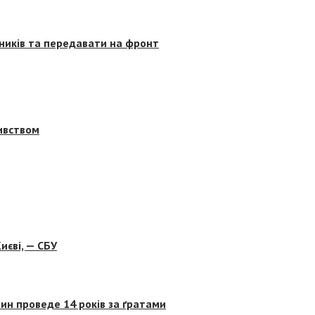
сників та передавати на фронт
бивством
иєві, — СБУ
ин проведе 14 років за ґратами