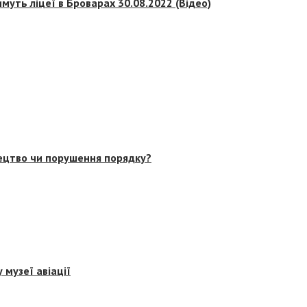
муть ліцеї в Броварах 30.08.2022 (Відео)
тецтво чи порушення порядку?
 музеї авіації