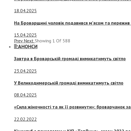
18.04.2025
На Броварщині чоловік подавився м’ясом та пережив 
15.04.2025
Prev
Next
Showing
1
Of
588
АНОНСИ
Завтра в Броварській громаді вимикатимуть світло
23.04.2025
У Великодимерській громаді вимикатимуть світло
08.04.2025
«Сила жіночності та як її розвинути»: броварчанок 
22.02.2022
Кіноклуб з психологом у КІП «ТепЛиця», сезон 2022 р