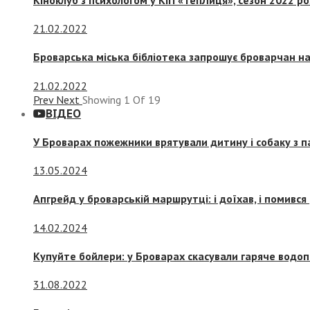
21.02.2022
Броварська міська бібліотека запрошує броварчан 
21.02.2022
Prev
Next
Showing
1
Of
19
ВІДЕО
У Броварах пожежники врятували дитину і собаку з 
13.05.2024
Апгрейд у броварській маршрутці: і доїхав, і помився
14.02.2024
Купуйте бойлери: у Броварах скасували гаряче водоп
31.08.2022