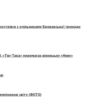
зустрівся з очільниками Броварської громади
 «Тікі-Така» перемагає вінницьку «Ниву»
ві
емпіонкою світу (ФОТО)