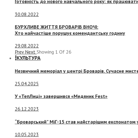
Готовність до нового навчального року: як працювати
30.08.2022
БУРХЛИВЕ ЖИТТЯ БРОВАРІВ ВНОЧІ:
Хто найчастіше порушує комендантську годину
29.08.2022
Prev
Next
Showing
1
Of
26
КУЛЬТУРА
Незвичний меморіал у центрі Броварів. Сучасне мис
25.04.2025
У «ТепЛиці» завершився «Медяник Fest»
26.12.2023
“Броварський” МіГ-15 став найстарішим експонатом у
10.05.2023