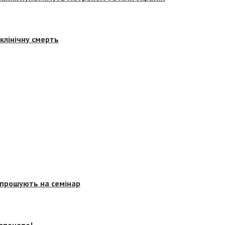
клінічну смерть
запрошують на семінар
озпочато!