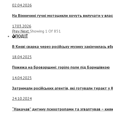
02.04.2026
На Вінничині гучні мотоцикли хочуть вилучати у вла
17.03.2026
Prev
Next
Showing
1
Of
851
ПОДІЇ
В Києві сварка через російську музику закінчилась в
18.04.2025
Пожежа на Броварщині: горіло поле під Баришівкою
14.04.2025
Затримали російських агентів, які готували теракт у К
24.10.2024
“Накачав” дитину психотропами та згвалтував – киян