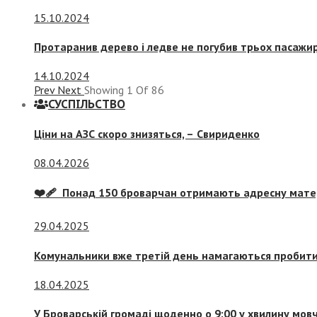
15.10.2024
Протаранив дерево і ледве не погубив трьох пасажир
14.10.2024
Prev
Next
Showing
1
Of
86
СУСПIЛЬСТВО
Ціни на АЗС скоро знизяться, –
Свириденко
08.04.2026
❤️‍🩹 Понад 150 броварчан отримають адресну мат
29.04.2025
Комунальники вже третій день намагаються пробити 
18.04.2025
У Броварській громаді щоденно о 9:00 у хвилину мо