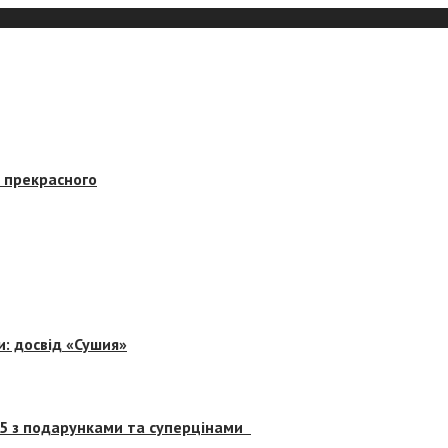
в прекрасного
и: досвід «Сушия»
 5 з подарунками та суперцінами