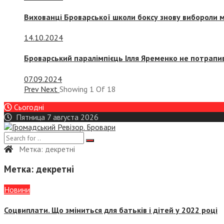
Вихованці Броварської школи боксу знову вибороли 
14.10.2024
Броварський паралімпієць Ілля Яременко не потрапив
07.09.2024
Prev
Next
Showing
1
Of
18
Сьогодні
Пятница 7 августа 2026
Метка:
декретні
Метка:
декретні
Новини
Соцвиплати. Що зміниться для батьків і дітей у 2022 році