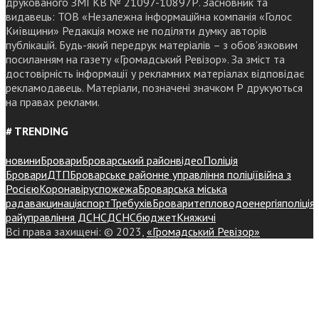
друкованого ЗМІ КВ № 21097-10897Р. Засновник та
видавець: ТОВ «Незалежна інформаційна компанія «Голос
Київщини» Редакція може не поділяти думку авторів
публікацій. Будь-який передрук матеріалів – з обов’язковим
посиланням на газету «Громадський Ревізор». За зміст та
достовірність інформації у рекламних матеріалах відповідає
рекламодавець. Матеріали, позначені значком Р друкуються
на правах реклами.
# TRENDING
новини
Бровари
Броварський район
відео
Поліція
Бровари
ДТП
Броварське районне управління поліції
війна з
Росією
Коронавірус
пожежа
Броварська міська
рада
вакцинація
спорт
Требухів
Броваритепловодоенергія
поліція
райуправління ДСНС
ДСНС
бюджет
Княжичі
Всі права захищені: © 2023,
«Громадський Ревізор»