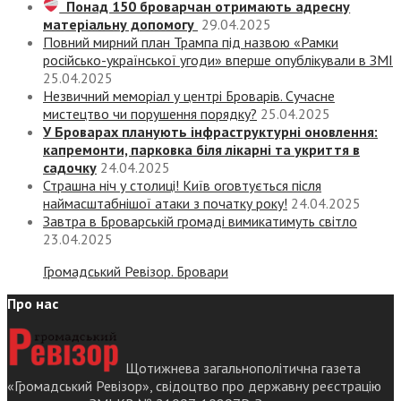
Понад 150 броварчан отримають адресну
матеріальну допомогу
29.04.2025
Повний мирний план Трампа під назвою «‎Рамки
російсько-української угоди» вперше опублікували в ЗМІ
25.04.2025
Незвичний меморіал у центрі Броварів. Сучасне
мистецтво чи порушення порядку?
25.04.2025
У Броварах планують інфраструктурні оновлення:
капремонти, парковка біля лікарні та укриття в
садочку
24.04.2025
Страшна ніч у столиці! Київ оговтується після
наймасштабнішої атаки з початку року!
24.04.2025
Завтра в Броварській громаді вимикатимуть світло
23.04.2025
Громадський Ревізор. Бровари
Про нас
Щотижнева загальнополітична газета
«Громадський Ревізор», свідоцтво про державну реєстрацію