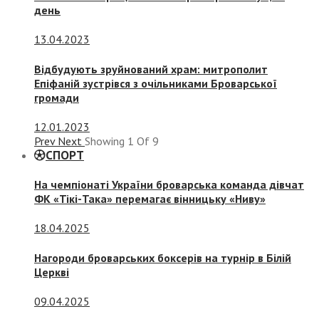
день
13.04.2023
Відбудують зруйнований храм: митрополит
Епіфаній зустрівся з очільниками Броварської
громади
12.01.2023
Prev
Next
Showing
1
Of
9
СПОРТ
На чемпіонаті України броварська команда дівчат
ФК «Тікі-Така» перемагає вінницьку «Ниву»
18.04.2025
Нагороди броварських боксерів на турнір в Білій
Церкві
09.04.2025