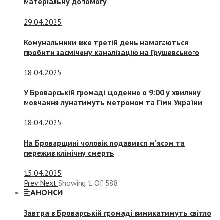
матеріальну допомогу
29.04.2025
Комунальники вже третій день намагаються
пробити засмічену каналізацію на Грушевського
18.04.2025
У Броварській громаді щоденно о 9:00 у хвилину
мовчання лунатимуть метроном та Гімн України
18.04.2025
На Броварщині чоловік подавився м’ясом та
пережив клінічну смерть
15.04.2025
Prev
Next
Showing
1
Of
588
АНОНСИ
Завтра в Броварській громаді вимикатимуть світло