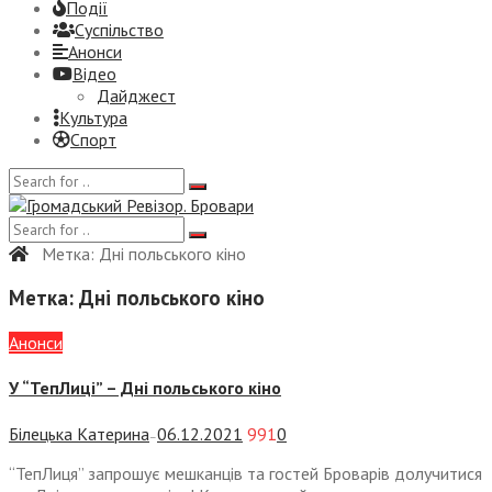
Події
Суспiльство
Анонси
Відео
Дайджест
Культура
Спорт
Метка:
Дні польського кіно
Метка:
Дні польського кіно
Анонси
У “ТепЛиці” – Дні польського кіно
Білецька Катерина
06.12.2021
991
0
—
“ТепЛиця” запрошує мешканців та гостей Броварів долучитися