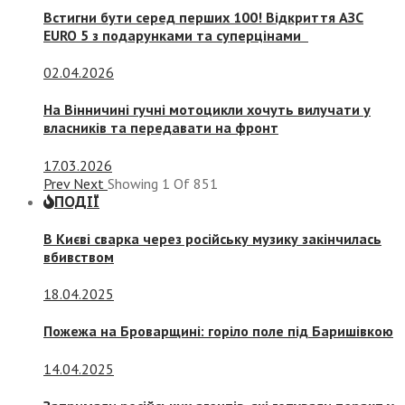
Встигни бути серед перших 100! Відкриття АЗС
EURO 5 з подарунками та суперцінами
02.04.2026
На Вінничині гучні мотоцикли хочуть вилучати у
власників та передавати на фронт
17.03.2026
Prev
Next
Showing
1
Of
851
ПОДІЇ
В Києві сварка через російську музику закінчилась
вбивством
18.04.2025
Пожежа на Броварщині: горіло поле під Баришівкою
14.04.2025