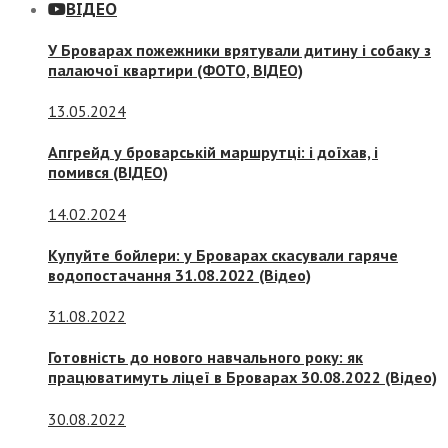
ВІДЕО
У Броварах пожежники врятували дитину і собаку з
палаючої квартири (ФОТО, ВІДЕО)
13.05.2024
Апгрейд у броварській маршрутці: і доїхав, і
помився (ВІДЕО)
14.02.2024
Купуйте бойлери: у Броварах скасували гаряче
водопостачання 31.08.2022 (Відео)
31.08.2022
Готовність до нового навчального року: як
працюватимуть ліцеї в Броварах 30.08.2022 (Відео)
30.08.2022