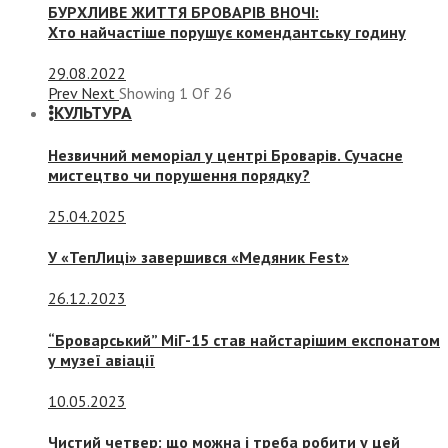
БУРХЛИВЕ ЖИТТЯ БРОВАРІВ ВНОЧІ:
Хто найчастіше порушує комендантську годину
29.08.2022
Prev
Next
Showing
1
Of
26
КУЛЬТУРА
Незвичний меморіал у центрі Броварів. Сучасне
мистецтво чи порушення порядку?
25.04.2025
У «ТепЛиці» завершився «Медяник Fest»
26.12.2023
“Броварський” МіГ-15 став найстарішим експонатом
у музеї авіації
10.05.2023
Чистий четвер: що можна і треба робити у цей