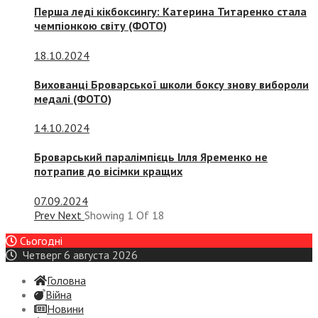
Перша леді кікбоксингу: Катерина Титаренко стала
чемпіонкою світу (ФОТО)
18.10.2024
Вихованці Броварської школи боксу знову вибороли
медалі (ФОТО)
14.10.2024
Броварський паралімпієць Ілля Яременко не
потрапив до вісімки кращих
07.09.2024
Prev
Next
Showing
1
Of
18
Сьогодні
Четверг 6 августа 2026
Головна
Війна
Новини