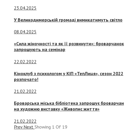
23.04.2025
У Великодимерській громаді вимикатимуть світло
08.04.2025
«Сила жіночності та як її розвинути»: броварчанок
запрошують на семінар
22.02.2022
Кіноклуб з психологом у КІП «ТепЛиця», сезон 2022
розпочато!
21.02.2022
Броварська міська бібліотека запрошує броварчан
на художню виставку «Живопис життя»
21.02.2022
Prev
Next
Showing
1
Of
19