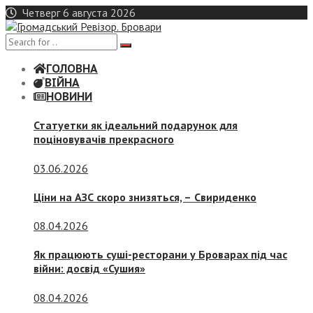
Skip
Четверг 6 августа 2026
to
content
ГОЛОВНА
ВІЙНА
НОВИНИ
Статуетки як ідеальний подарунок для
поціновувачів прекрасного
03.06.2026
Ціни на АЗС скоро знизяться, –
Свириденко
08.04.2026
Як працюють суші-ресторани у Броварах під час
війни: досвід «Сушия»
08.04.2026