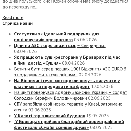
до Днів польського кіно! Кожен охочий має змогу доєднатися
до перегляду пе...
Read more
Стрічка новин
Статуетки як ідеальний подарунок для
поціновувачів прекрасного
03.06.2026
Ціни на АЗС скоро знизяться, –
Свириденко
08.04.2026
Як працюють суші-ресторани у Броварах під час
війни: досвід «Сушия»
08.04.2026
Встигни бути серед перших 100! Відкриття АЗС EURO 5
з подарунками та суперцінами
02.04.2026
На Вінничині гучні мотоцикли хочуть вилучати у
власників та передавати на фронт
17.03.2026
На щиті повернувся додому Захисник України, – солдат
Солодкий Серафим Володимирович
02.06.2025
СБУ запобігла серії нових терактів у Києві, затримано
агента
02.06.2025
У Калиті горів житловий будинок
19.05.2025
У Броварах пройшов благодійний хореографічний
фестиваль «Смайл скликає друзів»
08.05.2025