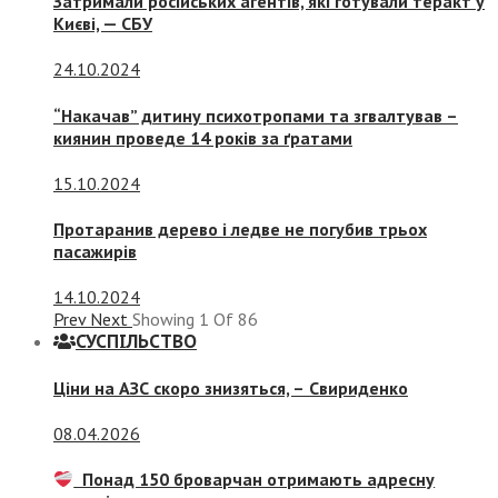
Затримали російських агентів, які готували теракт у
Києві, — СБУ
24.10.2024
“Накачав” дитину психотропами та згвалтував –
киянин проведе 14 років за ґратами
15.10.2024
Протаранив дерево і ледве не погубив трьох
пасажирів
14.10.2024
Prev
Next
Showing
1
Of
86
СУСПIЛЬСТВО
Ціни на АЗС скоро знизяться, –
Свириденко
08.04.2026
Понад 150 броварчан отримають адресну