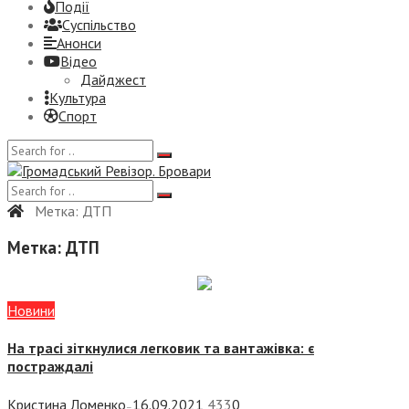
Події
Суспiльство
Анонси
Відео
Дайджест
Культура
Спорт
Метка:
ДТП
Метка:
ДТП
Новини
На трасі зіткнулися легковик та вантажівка: є
постраждалі
Кристина Ломенко
16.09.2021
433
0
—