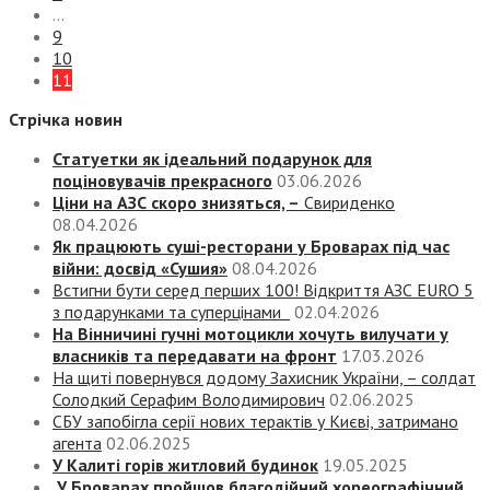
…
9
10
11
Стрічка новин
Статуетки як ідеальний подарунок для
поціновувачів прекрасного
03.06.2026
Ціни на АЗС скоро знизяться, –
Свириденко
08.04.2026
Як працюють суші-ресторани у Броварах під час
війни: досвід «Сушия»
08.04.2026
Встигни бути серед перших 100! Відкриття АЗС EURO 5
з подарунками та суперцінами
02.04.2026
На Вінничині гучні мотоцикли хочуть вилучати у
власників та передавати на фронт
17.03.2026
На щиті повернувся додому Захисник України, – солдат
Солодкий Серафим Володимирович
02.06.2025
СБУ запобігла серії нових терактів у Києві, затримано
агента
02.06.2025
У Калиті горів житловий будинок
19.05.2025
У Броварах пройшов благодійний хореографічний