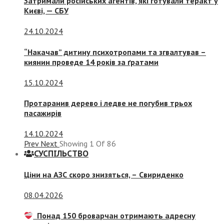
Затримали російських агентів, які готували теракт у
Києві, — СБУ
24.10.2024
“Накачав” дитину психотропами та згвалтував –
киянин проведе 14 років за ґратами
15.10.2024
Протаранив дерево і ледве не погубив трьох
пасажирів
14.10.2024
Prev
Next
Showing
1
Of
86
СУСПIЛЬСТВО
Ціни на АЗС скоро знизяться, –
Свириденко
08.04.2026
Понад 150 броварчан отримають адресну