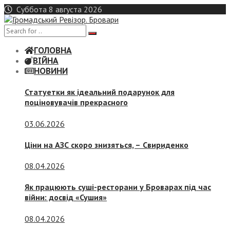
Skip
Суббота 8 августа 2026
to
content
ГОЛОВНА
ВІЙНА
НОВИНИ
Статуетки як ідеальний подарунок для
поціновувачів прекрасного
03.06.2026
Ціни на АЗС скоро знизяться, –
Свириденко
08.04.2026
Як працюють суші-ресторани у Броварах під час
війни: досвід «Сушия»
08.04.2026