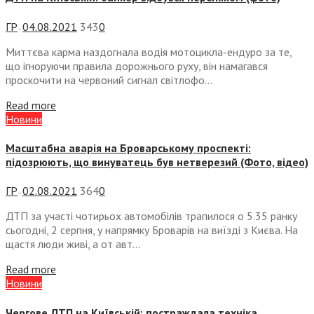
ГР
04.08.2021
343
0
—
Миттєва карма наздогнала водія мотоцикла-ендуро за те,
що ігноруючи правила дорожнього руху, він намагався
проскочити на червоний сигнал світлофо...
Read more
Новини
Масштабна аварія на Броварському проспекті:
підозрюють, що винуватець був нетверезий (Фото, відео)
ГР
02.08.2021
364
0
—
ДТП за участі чотирьох автомобілів трапилося о 5.35 ранку
сьогодні, 2 серпня, у напрямку Броварів на виїзді з Києва. На
щастя люди живі, а от авт...
Read more
Новини
Чергове ДТП на Київській: постраждала техніка