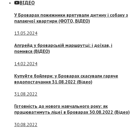
ВІДЕО
У Броварах пожежники врятували дитину і собаку з
палаючої квартири (ФОТО, ВІДЕО)
13.05.2024
Апгрейд у броварській маршрутці: і доїхав, і
помився (ВІДЕО)
14.02.2024
Купуйте бойлери: у Броварах скасували гаряче
водопостачання 31.08.2022 (Відео)
31.08.2022
Готовність до нового навчального року: як
працюватимуть ліцеї в Броварах 30.08.2022 (Відео)
30.08.2022