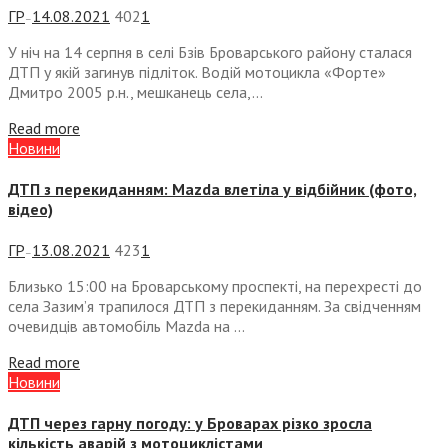
ГР
14.08.2021
402
1
—
У ніч на 14 серпня в селі Бзів Броварського району сталася
ДТП у якій загинув підліток. Водій мотоцикла «Форте»
Дмитро 2005 р.н., мешканець села,...
Read more
Новини
ДТП з перекиданням: Mazda влетіла у відбійник (фото,
відео)
ГР
13.08.2021
423
1
—
Близько 15:00 на Броварському проспекті, на перехресті до
села Зазим’я трапилося ДТП з перекиданням. За свідченням
очевидців автомобіль Mazda на ...
Read more
Новини
ДТП через гарну погоду: у Броварах різко зросла
кількість аварій з мотоциклістами