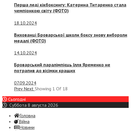
Перша леді кікбоксингу: Катерина Титаренко стала
чемпіонкою світу (ФОТО)
18.10.2024
Вихованці Броварської школи боксу знову вибороли
медалі (ФОТО)
14.10.2024
Броварський паралімпієць Ілля Яременко не
потрапив до вісімки кращих
07.09.2024
Prev
Next
Showing
1
Of
18
Сьогодні
Суббота 8 августа 2026
Головна
Війна
Новини