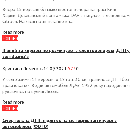
Вчора 15 вересня близько шостої вечора на трасі Київ-
Харків-Довжанський вантажівка DAF зіткнулася з легковиком
Citroen. На місці події негайно ви...
Read more
Новини
П’яний за кермом не розминувся з електроопорою, ДТП у
селі Зазим’я
Кристина Ломенко
14.09.2021
573
0
—
У селі Зазим’я 13 вересня о 18 год. 30 хв, трапилося ДТП без
травмованих. Водій автомобіля ЛуАЗ, 1952 року народження,
рухаючись по вулиці Лісові...
Read more
Новини
Смертельна ДТП: підліток на мотоциклі зіткнувся з
автомобілем (ФОТО)