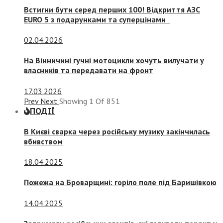
Встигни бути серед перших 100! Відкриття АЗС
EURO 5 з подарунками та суперцінами
02.04.2026
На Вінничині гучні мотоцикли хочуть вилучати у
власників та передавати на фронт
17.03.2026
Prev
Next
Showing
1
Of
851
ПОДІЇ
В Києві сварка через російську музику закінчилась
вбивством
18.04.2025
Пожежа на Броварщині: горіло поле під Баришівкою
14.04.2025