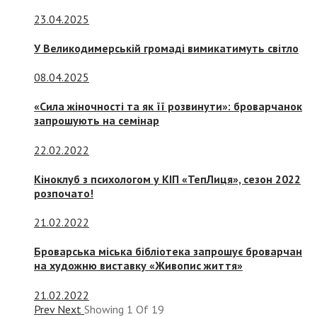
23.04.2025
У Великодимерській громаді вимикатимуть світло
08.04.2025
«Сила жіночності та як її розвинути»: броварчанок
запрошують на семінар
22.02.2022
Кіноклуб з психологом у КІП «ТепЛиця», сезон 2022
розпочато!
21.02.2022
Броварська міська бібліотека запрошує броварчан
на художню виставку «Живопис життя»
21.02.2022
Prev
Next
Showing
1
Of
19