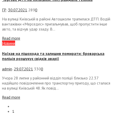
ГР
30.07.2021
289
0
—
На вулиці Київській в районі Автошколи трапилася ДТП. Водій
вантажівки «Мерседес» пригальмував, щоб пропустити інше
авто, та відчув удар ззаду. В...
Read more
Новини
Наїхав на пішохода та залишив помирати: броварська
поліція розшукує свідків аварії
admin
29.07.2021
330
0
—
Учора 28 липня у районний відділ поліції близько 22.37
надійшло повідомлення про транспортну пригоду, що сталася
на вулиці Київській 48. Як повід...
Read more
1