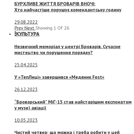
БУРХЛИВЕ ЖИТТЯ БРОВАРІВ ВНОЧІ:
Хто найчастіше порушує комендантську годину
29.08.2022
Prev
Next
Showing
1
Of
26
КУЛЬТУРА
Незвичний меморіал у центрі Броварів. Сучасне
мистецтво чи порушення порядку?
25.04.2025
У «ТепЛиці» завершився «Медяник Fest»
26.12.2023
“Броварський” МіГ-15 став найстарішим експонатом
у музеї авіації
10.05.2023
Чистий четвер: що можна і треба робити у цей