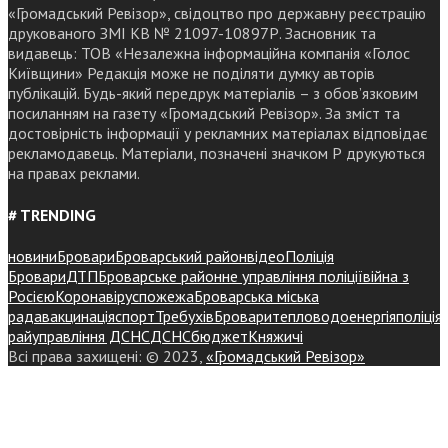
«Громадський Ревізор», свідоцтво про державну реєстрацію
друкованого ЗМІ КВ № 21097-10897Р. Засновник та
видавець: ТОВ «Незалежна інформаційна компанія «Голос
Київщини» Редакція може не поділяти думку авторів
публікацій. Будь-який передрук матеріалів – з обов’язковим
посиланням на газету «Громадський Ревізор». За зміст та
достовірність інформації у рекламних матеріалах відповідає
рекламодавець. Матеріали, позначені значком Р друкуються
на правах реклами.
# TRENDING
новини
Бровари
Броварський район
відео
Поліція
Бровари
ДТП
Броварське районне управління поліції
війна з
Росією
Коронавірус
пожежа
Броварська міська
рада
вакцинація
спорт
Требухів
Броваритепловодоенергія
поліція
райуправління ДСНС
ДСНС
бюджет
Княжичі
Всі права захищені: © 2023,
«Громадський Ревізор»