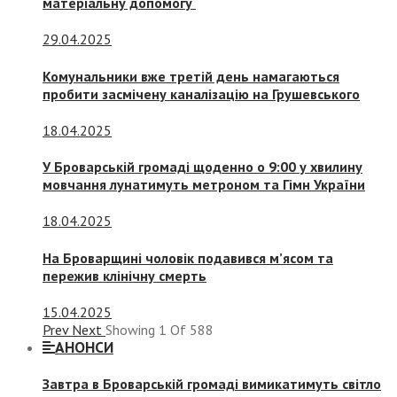
матеріальну допомогу
29.04.2025
Комунальники вже третій день намагаються
пробити засмічену каналізацію на Грушевського
18.04.2025
У Броварській громаді щоденно о 9:00 у хвилину
мовчання лунатимуть метроном та Гімн України
18.04.2025
На Броварщині чоловік подавився м’ясом та
пережив клінічну смерть
15.04.2025
Prev
Next
Showing
1
Of
588
АНОНСИ
Завтра в Броварській громаді вимикатимуть світло