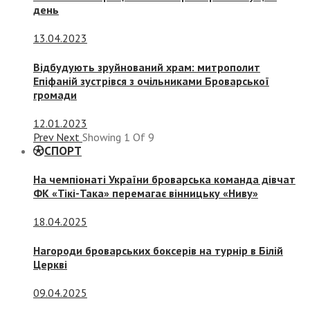
день
13.04.2023
Відбудують зруйнований храм: митрополит
Епіфаній зустрівся з очільниками Броварської
громади
12.01.2023
Prev
Next
Showing
1
Of
9
СПОРТ
На чемпіонаті України броварська команда дівчат
ФК «Тікі-Така» перемагає вінницьку «Ниву»
18.04.2025
Нагороди броварських боксерів на турнір в Білій
Церкві
09.04.2025