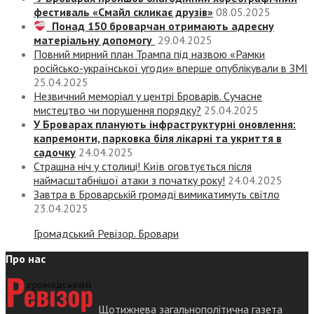
фестиваль «Смайл скликає друзів»
08.05.2025
Понад 150 броварчан отримають адресну
матеріальну допомогу
29.04.2025
Повний мирний план Трампа під назвою «‎Рамки
російсько-української угоди» вперше опублікували в ЗМІ
25.04.2025
Незвичний меморіал у центрі Броварів. Сучасне
мистецтво чи порушення порядку?
25.04.2025
У Броварах планують інфраструктурні оновлення:
капремонти, парковка біля лікарні та укриття в
садочку
24.04.2025
Страшна ніч у столиці! Київ оговтується після
наймасштабнішої атаки з початку року!
24.04.2025
Завтра в Броварській громаді вимикатимуть світло
23.04.2025
Громадський Ревізор. Бровари
Про нас
Щотижнева загальнополітична газета