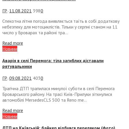
ГР
11.08.2021
398
0
—
Спекотна літня погода виявляється таїть в собі додаткову
небезпеку для мотоциклістів. Тільки у серпні станом на 11
число у Броварах та районі тра...
Read more
Новини
Аварія в селі Перемога: тіла загиблих діставали
рятувальники
ГР
09.08.2021
403
0
—
Трагічна ДТП трапилася минулої суботи в селі Перемога
Броварського району. На трасі Київ-Прилуки зіткнулися
автомобілі MersedesCLS 500 та Reno me...
Read more
Новини
ДТП на Київській: байкер відбувся переляком (фото)