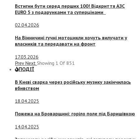
Встигни бути серед перших 100! Відкриття АЗС
EURO 5 з подарунками та суперцінами
02.04.2026
На Вінничині гучні мотоцикли хочуть вилучати у
власників та передавати на фронт
17.03.2026
Prev
Next
Showing
1
Of
851
ПОДІЇ
В Києві сварка через російську музику закінчилась
вбивством
18.04.2025
Пожежа на Броварщині: горіло поле під Баришівкою
14.04.2025