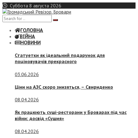
Skip
Суббота 8 августа 2026
to
content
ГОЛОВНА
ВІЙНА
НОВИНИ
Статуетки як ідеальний подарунок для
поціновувачів прекрасного
03.06.2026
Ціни на АЗС скоро знизяться, –
Свириденко
08.04.2026
Як працюють суші-ресторани у Броварах під час
війни: досвід «Сушия»
08.04.2026