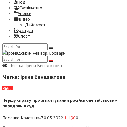
Події
Суспiльство
Анонси
Відео
Дайджест
Культура
Спорт
Метка:
Ірина Венедіктова
Метка:
Ірина Венедіктова
Війна
Першу справу про згвалтування російським військовим
передали в суд
Ломенко Кристина
30.05.2022
1 190
0
—