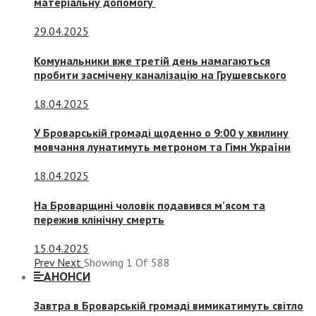
матеріальну допомогу
29.04.2025
Комунальники вже третій день намагаються
пробити засмічену каналізацію на Грушевського
18.04.2025
У Броварській громаді щоденно о 9:00 у хвилину
мовчання лунатимуть метроном та Гімн України
18.04.2025
На Броварщині чоловік подавився м’ясом та
пережив клінічну смерть
15.04.2025
Prev
Next
Showing
1
Of
588
АНОНСИ
Завтра в Броварській громаді вимикатимуть світло