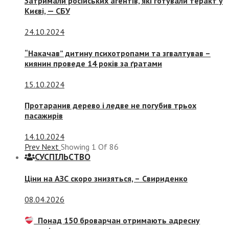
Затримали російських агентів, які готували теракт у
Києві, — СБУ
24.10.2024
“Накачав” дитину психотропами та згвалтував –
киянин проведе 14 років за ґратами
15.10.2024
Протаранив дерево і ледве не погубив трьох
пасажирів
14.10.2024
Prev
Next
Showing
1
Of
86
СУСПIЛЬСТВО
Ціни на АЗС скоро знизяться, –
Свириденко
08.04.2026
Понад 150 броварчан отримають адресну