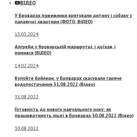
ВІДЕО
У Броварах пожежники врятували дитину і собаку з
палаючої квартири (ФОТО, ВІДЕО)
13.05.2024
Апгрейд у броварській маршрутці: і доїхав, і
помився (ВІДЕО)
14.02.2024
Купуйте бойлери: у Броварах скасували гаряче
водопостачання 31.08.2022 (Відео)
31.08.2022
Готовність до нового навчального року: як
працюватимуть ліцеї в Броварах 30.08.2022 (Відео)
30.08.2022