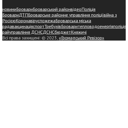
новини
Бровари
Броварський район
відео
Поліція
Бровари
ДТП
Броварське районне управління поліції
війна з
Росією
Коронавірус
пожежа
Броварська міська
рада
вакцинація
спорт
Требухів
Броваритепловодоенергія
поліція
райуправління ДСНС
ДСНС
бюджет
Княжичі
Всі права захищені: © 2023,
«Громадський Ревізор»