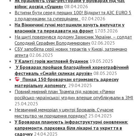
Як працюють суші-ресторани у Броварах під час
війни: досвід «Сушия»
08.04.2026
Встигни бути серед перших 100! Відкриття АЗС EURO 5
з подарунками та суперцінами
02.04.2026
На Вінничині гучні мотоцикли хочуть вилучати у
власників та передавати на фронт
17.03.2026
На щиті повернувся додому Захисник України, – солдат
Солодкий Серафим Володимирович
02.06.2025
СБУ запобігла серії нових терактів у Києві, затримано
агента
02.06.2025
У Калиті горів житловий будинок
19.05.2025
У Броварах пройшов благодійний хореографічний
фестиваль «Смайл скликає друзів»
08.05.2025
Понад 150 броварчан отримають адресну
матеріальну допомогу
29.04.2025
Повний мирний план Трампа під назвою «‎Рамки
російсько-української угоди» вперше опублікували в ЗМІ
25.04.2025
Незвичний меморіал у центрі Броварів. Сучасне
мистецтво чи порушення порядку?
25.04.2025
У Броварах планують інфраструктурні оновлення:
капремонти, парковка біля лікарні та укриття в
садочку
24.04.2025