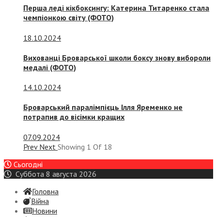
Перша леді кікбоксингу: Катерина Титаренко стала
чемпіонкою світу (ФОТО)
18.10.2024
Вихованці Броварської школи боксу знову вибороли
медалі (ФОТО)
14.10.2024
Броварський паралімпієць Ілля Яременко не
потрапив до вісімки кращих
07.09.2024
Prev
Next
Showing
1
Of
18
Сьогодні
Суббота 8 августа 2026
Головна
Війна
Новини