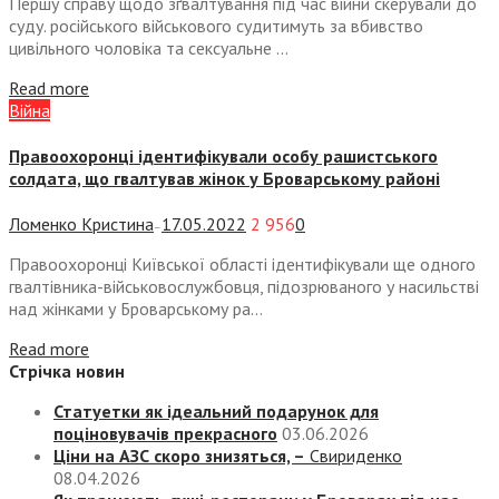
Першу справу щодо зґвалтування під час війни скерували до
суду. російського військового судитимуть за вбивство
цивільного чоловіка та сексуальне ...
Read more
Війна
Правоохоронці ідентифікували особу рашистського
солдата, що гвалтував жінок у Броварському районі
Ломенко Кристина
17.05.2022
2 956
0
—
Правоохоронці Київської області ідентифікували ще одного
гвалтівника-військовослужбовця, підозрюваного у насильстві
над жінками у Броварському ра...
Read more
Стрічка новин
Статуетки як ідеальний подарунок для
поціновувачів прекрасного
03.06.2026
Ціни на АЗС скоро знизяться, –
Свириденко
08.04.2026