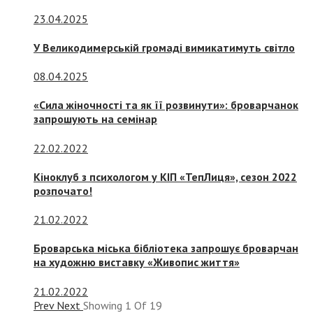
23.04.2025
У Великодимерській громаді вимикатимуть світло
08.04.2025
«Сила жіночності та як її розвинути»: броварчанок
запрошують на семінар
22.02.2022
Кіноклуб з психологом у КІП «ТепЛиця», сезон 2022
розпочато!
21.02.2022
Броварська міська бібліотека запрошує броварчан
на художню виставку «Живопис життя»
21.02.2022
Prev
Next
Showing
1
Of
19