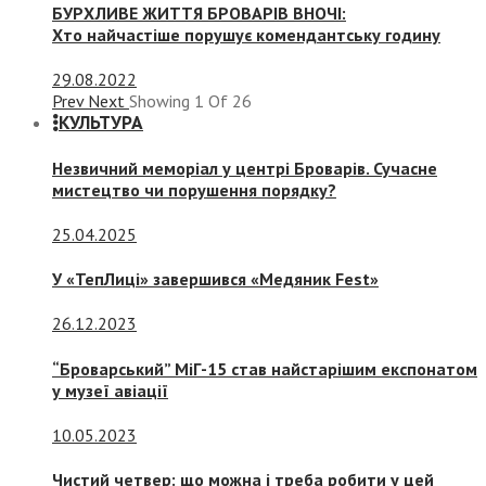
БУРХЛИВЕ ЖИТТЯ БРОВАРІВ ВНОЧІ:
Хто найчастіше порушує комендантську годину
29.08.2022
Prev
Next
Showing
1
Of
26
КУЛЬТУРА
Незвичний меморіал у центрі Броварів. Сучасне
мистецтво чи порушення порядку?
25.04.2025
У «ТепЛиці» завершився «Медяник Fest»
26.12.2023
“Броварський” МіГ-15 став найстарішим експонатом
у музеї авіації
10.05.2023
Чистий четвер: що можна і треба робити у цей