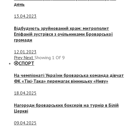
день
13.04.2023
Відбудують зруйнований храм: митрополит
Епіфаній зустрівся з очільниками Броварської
громади
12.01.2023
Prev
Next
Showing
1
Of
9
СПОРТ
На чемпіонаті України броварська команда дівчат
ФК «Тікі-Така» перемагає вінницьку «Ниву»
18.04.2025
Нагороди броварських боксерів на турнір в Білій
Церкві
09.04.2025