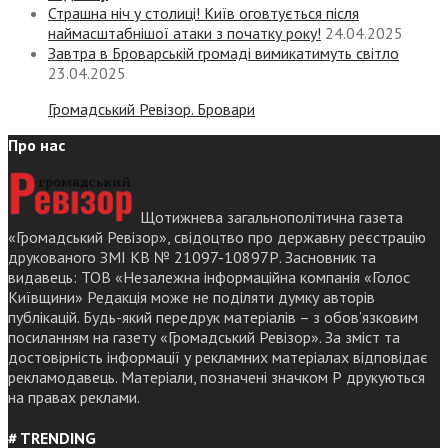
Страшна ніч у столиці! Київ оговтується після
наймасштабнішої атаки з початку року!
24.04.2025
Завтра в Броварській громаді вимикатимуть світло
23.04.2025
Громадський Ревізор. Бровари
Про нас
Щотижнева загальнополітична газета
«Громадський Ревізор», свідоцтво про державну реєстрацію
друкованого ЗМІ КВ № 21097-10897Р. Засновник та
видавець: ТОВ «Незалежна інформаційна компанія «Голос
Київщини» Редакція може не поділяти думку авторів
публікацій. Будь-який передрук матеріалів – з обов’язковим
посиланням на газету «Громадський Ревізор». За зміст та
достовірність інформації у рекламних матеріалах відповідає
рекламодавець. Матеріали, позначені значком Р друкуються
на правах реклами.
# TRENDING